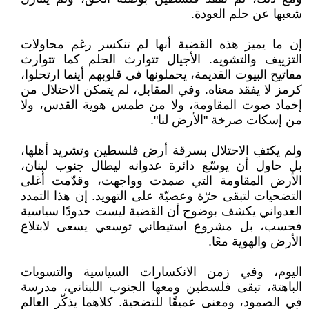
شعبها عن حلم العودة.
إن ما يميز هذه القضية أنها لم تنكسر رغم محاولات
التزييف والتشويه. الأجيال تتوارث الحلم كما تتوارث
مفاتيح البيوت القديمة، يحملونها في قلوبهم أينما ارتحلوا،
كرمز لا يفقد معناه. وفي المقابل، لم يتمكن الاحتلال من
إخماد صوت المقاومة، ولا من طمس هوية القدس، ولا
من إسكات صرخة "الأرض لنا".
ولم يكتفِ الاحتلال بسرقة أرض فلسطين وتشريد أهلها،
بل حاول أن يوسّع دائرة عدوانه ليطال جنوب لبنان،
الأرض المقاومة التي صمدت وواجهت، وقدّمت أغلى
التضحيات لتبقى حرّة وعصيّة على التهويد. إن هذا التمدد
العدواني يكشف بوضوح أن القضية ليست حدودًا سياسية
فحسب، بل مشروع استيطاني توسعي يسعى لابتلاع
الأرض والهوية معًا.
اليوم، وفي زمن الانكسارات السياسية والتسويات
الباهتة، تبقى فلسطين ومعها الجنوب اللبناني، مدرسة
في الصمود، ومعنى عميقًا للتضحية. كلاهما يذكّر العالم