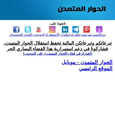
تابعونا على:
بودكاست
بنترست
تيلكرام
لينكدإن
الانستغرام
اليوتيوب
التويتر
الفيسبوك
تبرعاتكم وتبرعاتكن المالية تحفظ استقلال الحوار المتمدن،
فشاركونا في دعم استمرارية هذا الفضاء اليساري الحر
[اشترك في قناة ‫«الحوار المتمدن» على اليوتيوب]
الحوار المتمدن - موبايل
الموقع الرئيسي