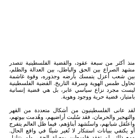
منذ أكثر من سبعة عقود، والقضية الفلسطينية تتصدر
مشهد الصراع بين الحق والباطل، بين العدالة والظلم،
بين شعب أعزل يتمسك بأرضه وجذوره، وقوة غاشمة
تحاول طمس الهوية وسرقة التاريخ. القضية الفلسطينية
ليست مجرد نزاع سياسي عابر، بل هي قضية إنسانية
بامتياز، قضية حرية ووجود وهوية.
لقد عانى الفلسطينيون من أشكال متعددة من القهر
والتهجير والحرمان، فقد سُلبت أراضيهم، وهُدمت بيوتهم،
واعتُقل شبابهم، واستُشهد أبناؤهم، فيما ظل العالم يتفرج
أو يكتفي ببيانات استنكار لا تُغير شيئًا في واقع الحال.
ومع ذلك، لم تفقد فلسطين بوصلة الحق، ولم يتنازل