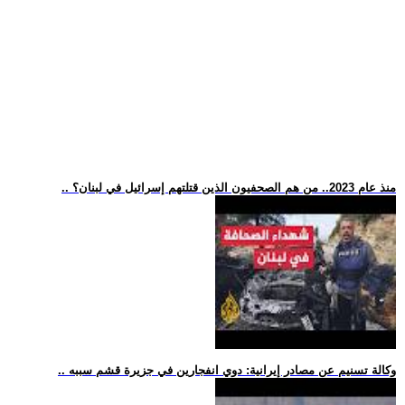
.. منذ عام 2023.. من هم الصحفيون الذين قتلتهم إسرائيل في لبنان؟
.. وكالة تسنيم عن مصادر إيرانية: دوي انفجارين في جزيرة قشم سببه