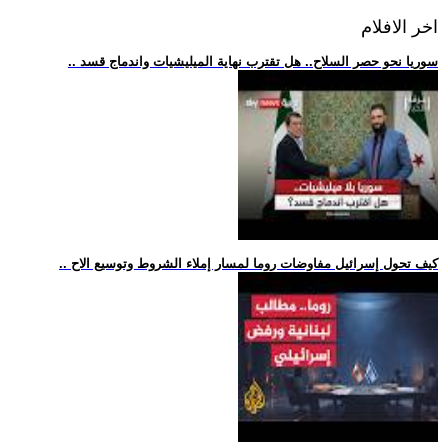
اخر الافلام
.. سوريا نحو حصر السلاح.. هل تقترب نهاية الميليشيات واندماج قسد
.. كيف تحول إسرائيل مفاوضات روما لمسار إملاء الشروط وتوسيع الاح