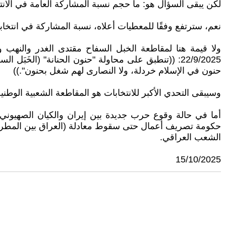
لكن يبقى السؤال هو: ما حجم نسبة المشاركة العامة في الانت
نعم، سترتفع وفقًا للمعطيات أعلاه، نسبة المشاركة في انتخابات 11/11/2025 قياسًا بنسبة 20% في انتخابات عام 2018 و14% في انتخابات 2021، إذ قد تصل إلى نسب
حنون في الإسلام خردلة، ولا النصارى لهم شغل بحنون".))
وسيبقى التحدي الأكبر للانتخابات هو المقاطعة الشعبية الوطنية العراقي
أما في حالة وقوع حرب جديدة بين إيران والكيان الصهيوني
حكومة تصريف أعمال حتى سقوط معادلة (العراق بين المطرقة ا
الشعب العراقي.
15/10/2025