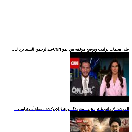
.. عبدالرحمن السيد يرد لـCNN على هجمات ترامب ويوضح موقفه من تمو
.. المرشد الإيراني غائب عن المشهد؟.. بزشكيان يكشف مفاجأة وترامب