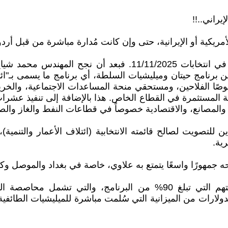
يراني..!!
لأمريكية أو الإيرانية، حتى وإن كانت مُدارة مباشرة من قبل أرد
 برنامج حيتان وميليشيات السلطة، أي برنامج ما يسمى بـ"ائت
صًا الفلاحين، ومستحقي منحة المساعدات الاجتماعية، والخريج
طنية المستثمرة في القطاع الخاص. هذا بالإضافة إلى تنفيذ عشرا
المصانع، والاقتصادية خصوصاً في قطاعات النفط والغاز والصن
ن للتصويت لصالح قائمته الانتخابية (ائتلاف الأعمار والتنم
ه جمهورًا واسعًا يتمتع به علاوي، خاصة في بغداد والموصل وكر
أما الحيتان والميليشيات والمافيات، فقد حافظوا على حصتهم التي تبلغ 
لارات من الميزانية التي سُلمت مباشرة للميليشيات الطائفية