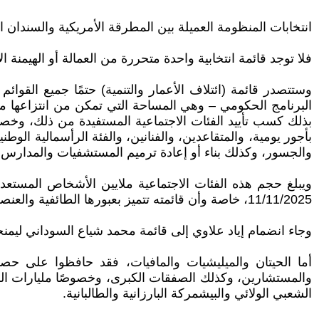
انتخابات المنظومة العميلة بين المطرقة الأمريكية والسندان الإ
فلا توجد قائمة انتخابية واحدة متحررة من العمالة أو الهيمنة ا
البرنامج الحكومي – وهي المساحة التي تمكن من انتزاعها من
بذلك كسب تأييد الفئات الاجتماعية المستفيدة من ذلك، وخصو
بأجور يومية، والمتقاعدين، والفنانين، والفئة الرأسمالية الو
والجسور، وكذلك بناء أو إعادة ترميم المستشفيات والمدارس و
ويبلغ حجم هذه الفئات الاجتماعية ملايين الأشخاص المستعدي
11/11/2025، خاصة وأن قائمته تتميز بعبورها الطائفية والعنصرية.
وجاء انضمام إياد علاوي إلى قائمة محمد شياع السوداني ليمنح
والمستشارين، وكذلك الصفقات الكبرى، وخصوصًا مليارات الدو
الشعبي الولائي والبيشمركة البارزانية والطالبانية.