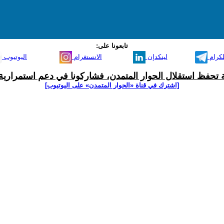
تابعونا على:
لكرام
لينكدإن
الانستغرام
اليوتيوب
ية تحفظ استقلال الحوار المتمدن، فشاركونا في دعم استمرارية 
[اشترك في قناة ‫«الحوار المتمدن» على اليوتيوب]