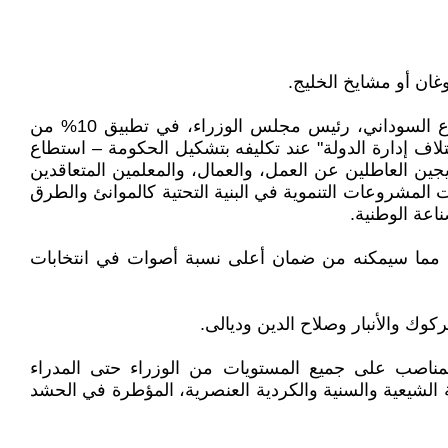
وغان أو مشايخ الخليج.
وستتصدر قائمة (ائتلاف الأعمار والتنمية) حتمًا جميع القوائم في انتخابات 11/11/2025. فبعد أن نجح المهندس محمد شياع السوداني، رئيس مجلس الوزراء، في تطبيق 10% من
لاف إدارة الدولة" عند تكليفه بتشكيل الحكومة – استطاع
ين العاطلين عن العمل، والعمال، والمعلمين المتعاقدين
ت المشروعات التنموية في البنية التحتية كالموانئ والطرق
اعة الوطنية.
ية)، مما سيمكنه من ضمان أعلى نسبة أصوات في انتخابات
كوك والأنبار وصلاح الدين وديالى.
90% من البرنامج، والتي تشمل محاصصة المناصب على جميع المستويات من الوزراء حتى المدراء
 الشيعية والسنية والكردية العنصرية، المؤطرة في الحشد