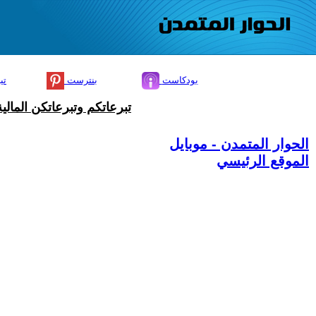
بودكاست
بنترست
تي
تبرعاتكم وتبرعاتكن المال
الحوار المتمدن - موبايل
الموقع الرئيسي