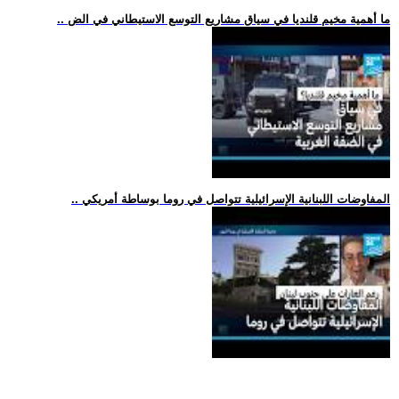
.. ما أهمية مخيم قلنديا في سياق مشاريع التوسع الاستيطاني في الض
.. المفاوضات اللبنانية الإسرائيلية تتواصل في روما بوساطة أمريكي