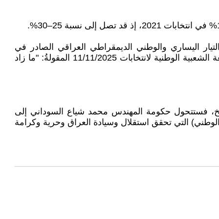
جل الأكبر، فنسبته هي 2% فقط، أي كما ورد في بيان التيار اليساري والوطني الديمقراطي العراقي الصادر في
22/9/2025: ((تنطبق على محاولة "حنون الحنانة" (الخَبَل السفاح، مقتدى الغدر والنهب والدجل الأكبر) ركوبَ موجة المقاطعة الشعبية الوطنية لانتخابات 11/11/2025 المقولةُ: "ما زاد
شيخ، فستتحول حكومة المهندس محمد شياع السوداني إلى
لوطني) التي تحقق استقلال وسيادة العراق وحرية وكرامة