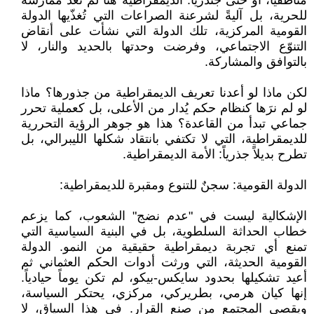
مناطقياً، أو حتى جندرياً. الديمقراطية هنا لم تعد ممارسةً
للحرية، بل آليةً لشرعنة الصراعات التي تُغذّيها الدولة
القومية المركزية، تلك الدولة التي نشأت على أنقاض
التنوّع الاجتماعي، وفرضت وحدتها بالحديد والنار، لا
بالتوافق والمشاركة.
لكن ماذا لو أعدنا تعريف الديمقراطية من جذورها؟ ماذا
لو لم نرَها كنظام حكم يُدار من الأعلى، بل كعملية تحرر
جماعي تبدأ من القاعدة؟ هذا هو جوهر الرؤية التحررية
للديمقراطية، التي لا تكتفي بانتقاد شكلها الليبرالي، بل
تطرح بديلاً جذرياً: الأمة الديمقراطية.
الدولة القومية: سجنٌ للتنوع ومقبرة للديمقراطية:
الإشكالية ليست في "عدم نضج" الشعوب، كما يزعم
خطاب الحداثة السلطوية، بل في البنية السياسية التي
تمنع أي تجربة ديمقراطية حقيقية من النمو. الدولة
القومية الحديثة، التي ورثت أدوات الحكم العثماني ثم
أعيد تشكيلها بحدود سايكس-بيكو، لم تكن يوماً حيادياً.
إنها كيان هرمي، بطريركي، مركزي، يحتكر السياسة،
ويقصي المجتمع من صنع القرار. في هذا السياق، لا