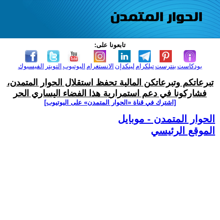
تابعونا على:
بودكاست
بنترست
تيلكرام
لينكدإن
الانستغرام
اليوتيوب
التويتر
الفيسبوك
تبرعاتكم وتبرعاتكن المالية تحفظ استقلال الحوار المتمدن،
فشاركونا في دعم استمرارية هذا الفضاء اليساري الحر
[اشترك في قناة ‫«الحوار المتمدن» على اليوتيوب]
الحوار المتمدن - موبايل
الموقع الرئيسي