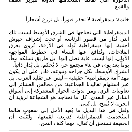
الذكورة التي طالما استخدمتها الدولة لتبرير العنف
والقمع.
خاتمة: ديمقراطية لا تحفر قبوراً، بل تزرع أشجاراً
الديمقراطية التي نحتاجها في الشرق الأوسط ليست تلك
التي تُدار من قصور الرئاسة أو تحت إشراف جيوش
أجنبية. إنها ديمقراطية تُولد في الأزقة، تُروى بعرق
الفلاحات، وتُدافع عنها النساء في خطوط المواجهة
الأولى. إنها ليست غاية نصل إليها، بل طريق نسلكه معاً،
يوماً بعد يوم، في بناء مجتمع حر، لا يُحكم، بل يُدار ذاتياً.
الشرق الأوسط، بكل جراحه وتنوعه، قادر على أن يكون
مهد "أمة ديمقراطية" حقيقية – ليس عبر تقليد الغرب، بل
عبر استلهام تقاليدنا الجماعية: من مجالس العشائر إلى
تعاونيات الري، ومن ندوات الحوار المشتركة إلى أسواق
التبادل غير النقدي. كل ما نحتاجه هو الشجاعة لرؤية أن
الحرية لا تُمنح، بل تُبنى.
ولعل في هذا البديل ما يُعيد الأمل إلى شعوبٍ طالما
استُخدمت الديمقراطية كذريعة لقمعها، وليُثبت أن
الحقيقة تستحق أن تُقال، مهما كلف الثمن.