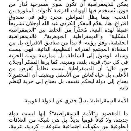
يمكن للديمقراطية أن تكون سوى مسرحية تُدار من
فوق، تُستخدم فيها الهويات الفرعية كأدوات للمناورة بين
النخب، بينما يظل المواطن مجرد رقم في صندوق
اقتراع. هنا، يقدّم المفكر الكردي عبد الله أوجلان تشريحاً
عميقاً لهذه البنية، مُحذّراً من الخلط بين "الديمقراطية
الشكلية" و"الديمقراطية الجوهرية". فالديمقراطية
الحقيقية، وفق رؤيته، لا تبدأ من صناديق الاقتراع، بل من
استعادة المجتمع لقدراته التنظيمية الذاتية. فهي ليست
وسيلة للوصول إلى السلطة، بل ممارسة يومية للحرية
في كل حيّ، قرية، بلدة، ومدينة. كما يرها المفكر أوجلان
حين قال: أن الديمقراطية ليست نظاماً يُفرض من
الأعلى، بل حياة تُعاش من الأسفل ويضيف أن المجتمع لا
يحتاج إلى دولة ليحكم نفسه، بل يحتاج إلى حرية ليُنظّم
ذاته
الأمة الديمقراطية: بديلٌ جذري عن الدولة القومية
ما المقصود بـ"الأمة الديمقراطية"؟ إنها ليست دولة
جديدة، ولا كياناً قومياً بديلاً. بل هي شبكة من العلاقات
الطوعية بين مكونات اجتماعية متنوعة – كردية، عربية،