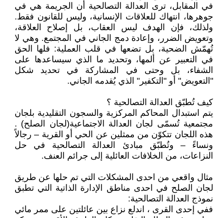
في المقابل، ترى العدالة التصالحية أن الجريمة هي في
جوهرها، انتهاك للعلاقات الإنسانية، وليس للقانون فقط.
ولذلك، فإن الهدف ليس العقاب، بل إصلاح العلاقة،
وتعويض الضرر، وإعادة دمج الجاني في المجتمع. وهي لا
تُهمّش الضحية، بل تضعها في قلب العملية: فلها الحق
في التعبير عن ألمها، وتحديد ما الذي سيساعدها على
الشفاء، بل وحتى في المشاركة في تحديد شكل
"التعويض" أو "التكفير" الذي يُقدمه الجاني.
كيف تُطبّق العدالة التصالحية ؟
يتم استبدال المحاكم المركزية والسجون التقليدية بلجان
مجتمعية تُسمّى لجان العدالة الاجتماعية(لجان الصلح) .
هذه اللجان تتكوّن من ممثلين عن الحي أو القرية – رجالاً
ونساءً – وتُطبّق مبادئ العدالة التصالحية في حل
النزاعات، من الخلافات العائلية إلى جرائم العنف.
مثال واقعي من احدى المشكلات التي تم حلها عن طريق
لجان الصلح في احدى مناطق الإدارة الذاتية التي تطبق
نموذج العدالة التصالحية:
ففي إحدى القرى ، اندلع نزاع بين عائلتين على ممر مائي