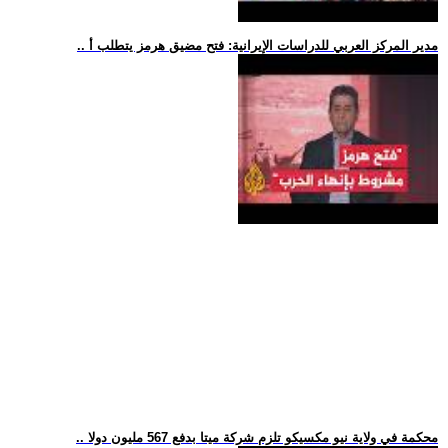
.. مدير المركز العربي للدراسات الإيرانية: فتح مضيق هرمز يتطلب أ
.. محكمة في ولاية نيو مكسيكو تلزم شركة ميتا بدفع 567 مليون دولا