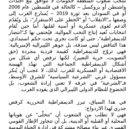
تنتخب شعوب المنطقة حكومات لا تتوافق مع أجندات
واشنطن أو بروكسل – كالحالة في فلسطين عام 2006
أو في السودان بعد ثورة 2019 – يُسارع الغرب إلى
وصفها بـ"الانقلاب" أو "الخطر على الاستقرار"، بل ويُقدّم
الدعم لقوى عسكرية أو أمنية لقلبها. أما حين تُقام
انتخابات تُعيد إنتاج النخب الموالية، فيُحتفى بها كـ"انتصار
للديمقراطية"، حتى لو كانت تجري تحت حكم استبدادي.
هذا التناقض ليس صدفة، بل جوهر الليبرالية الإمبريالية:
فهي تروّج للديمقراطية كقيمة فردية مجردة (حق
التصويت، حرية التعبير)، لكنها ترفض أي شكل من
أشكال الديمقراطية الجماعية التي تهدّد الهيمنة
الاقتصادية أو العسكرية للغرب. لذلك، لا عجب أن يُنكر
مسؤول غربي "الشرعية السياسية" للشرق الأوسط،
فـ"الشرعية" في عرفه لا تعني إرادة الشعوب، بل
الخضوع للنظام الدولي الليبرالي الذي يقوده الغرب.
في هذا السياق، تبرز الديمقراطية التحررية كرفض
جذري لهذا الازدواج:
فهي لا تطلب من الشعوب أن "تتخلّى" عن هوياتها
المحلية أو القبلية أو الدينية، بل أن تتجاوز الإطار القومي
القسري عبر بناء مصالح مشتركة في إدارة الحياة اليومية