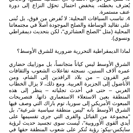
يُعترف بخطئه، ينخفض احتمال تحوّل النزاع إلى دورة
عنف مستمرة.
4. تناسب السياقات المحلية: لا تُفرض من فوق، بل تُبنى
على تقاليد الوساطة والصلح الموجودة أصلاً في مجتمعاتنا
المحلية (مثل "الصلح العشائري"، لكن بتحديث ديمقراطي
ونسوي).
لماذا الديمقراطية التحررية ضرورية للشرق الأوسط؟
الشرق الأوسط ليس كياناً متجانساً، بل موزاييك حضاري
عمره آلاف السنين، نسجته تفاعلات الشعوب والثقافات
عبر القرون – من بلاد الرافدين إلى الشام، ومن
الأناضول إلى الجزيرة العربية. ومع ذلك، لا يزال الخطاب
الغربي – حتى في أحدث تجلياته – ينظر إلى هذه
المنطقة بعين الاستعلاء الاستعماري ذاتها. فتصريحات
المبعوث الأمريكي إلى سوريا، توم باراك التي وصف فيها
الشرق الأوسط بأنه "ليس منطقة سياسية شرعية"، بل
"مجموعة من القبائل والقرى التي جرى تقسيمها على
أيدي القوى الأوروبية"، ليست سوى تجسيد حديث لرؤية
سايكس-بيكو: رؤية تُنكر على شعوب المنطقة حقها في