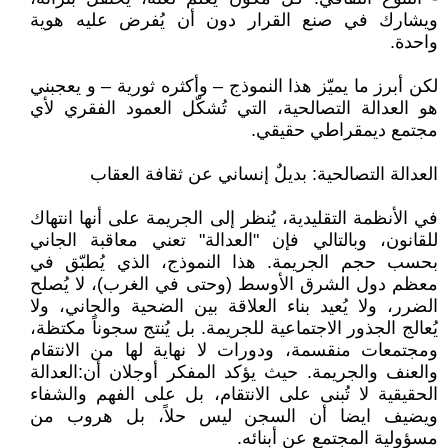
ويشارك في صنع القرار دون أن يُفرض عليه هوية
واحدة.
لكن أبرز ما يميّز هذا النموذج – وأكثره ثورية – و يعجبني
هو العدالة التصالحية، التي تُشكّل العمود الفقري لأي
مجتمع ديمقراطي حقيقي.
العدالة التصالحية: بديلٌ إنساني عن ثقافة العقاب
في الأنظمة التقليدية، يُنظر إلى الجريمة على أنها انتهاك
للقانون، وبالتالي فإن "العدالة" تعني معاقبة الجاني
بحسب حجم الجريمة. هذا النموذج، الذي يُطبّق في
معظم دول الشرق الأوسط (وحتى في الغرب)، لا يُصلح
الضرر، ولا يُعيد بناء العلاقة بين الضحية والجاني، ولا
يُعالج الجذور الاجتماعية للجريمة. بل يُنتج سجوناً مكتظة،
ومجتمعات منقسمة، ودورات لا نهاية لها من الانتقام
والعنف والجريمة. حيث يؤكد المفكر أوجلان أن:العدالة
الحقيقية لا تُبنى على الانتقام، بل على الفهم والشفاء
ويضيف ايضا أن السجن ليس حلاً، بل هروب من
مسؤولية المجتمع عن أبنائه.