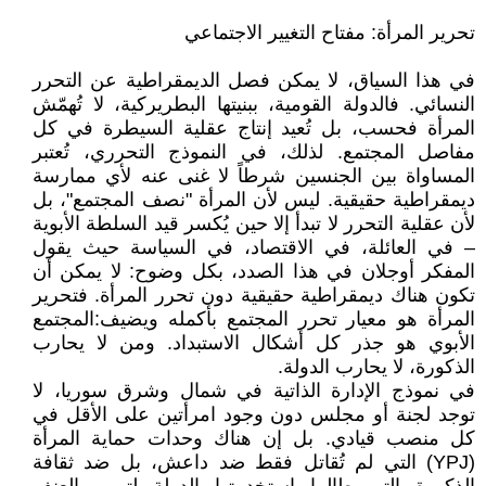
تحرير المرأة: مفتاح التغيير الاجتماعي
في هذا السياق، لا يمكن فصل الديمقراطية عن التحرر
النسائي. فالدولة القومية، ببنيتها البطريركية، لا تُهمّش
المرأة فحسب، بل تُعيد إنتاج عقلية السيطرة في كل
مفاصل المجتمع. لذلك، في النموذج التحرري، تُعتبر
المساواة بين الجنسين شرطاً لا غنى عنه لأي ممارسة
ديمقراطية حقيقية. ليس لأن المرأة "نصف المجتمع"، بل
لأن عقلية التحرر لا تبدأ إلا حين يُكسر قيد السلطة الأبوية
– في العائلة، في الاقتصاد، في السياسة حيث يقول
المفكر أوجلان في هذا الصدد، بكل وضوح: لا يمكن أن
تكون هناك ديمقراطية حقيقية دون تحرر المرأة. فتحرير
المرأة هو معيار تحرر المجتمع بأكمله ويضيف:المجتمع
الأبوي هو جذر كل أشكال الاستبداد. ومن لا يحارب
الذكورة، لا يحارب الدولة.
في نموذج الإدارة الذاتية في شمال وشرق سوريا، لا
توجد لجنة أو مجلس دون وجود امرأتين على الأقل في
كل منصب قيادي. بل إن هناك وحدات حماية المرأة
(YPJ) التي لم تُقاتل فقط ضد داعش، بل ضد ثقافة