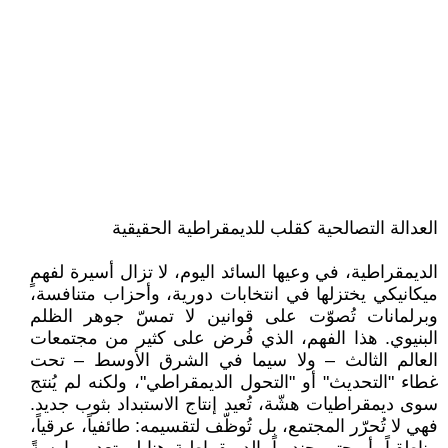
العدالة التصالحية كقلب للديمقراطية الحقيقية
الديمقراطية، في وعيها السائد اليوم، لا تزال أسيرة لفهمٍ
ميكانيكي يختزلها في انتخابات دورية، وأحزاب متنافسة،
وبرلمانات تُصوّت على قوانين لا تمسّ جوهر الظلم
البنيوي. هذا الفهم، الذي فُرض على كثير من مجتمعات
العالم الثالث – ولا سيما في الشرق الأوسط – تحت
غطاء "التحديث" أو "التحول الديمقراطي"، ولكنه لم يُنتج
سوى ديمقراطيات هشّة، تُعيد إنتاج الاستبداد بثوب جديد.
فهي لا تُحرّر المجتمع، بل تُوظّف لتقسيمه: طائفياً، عرقياً،