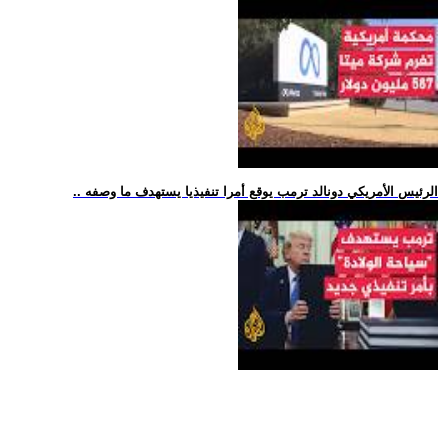
.. الرئيس الأمريكي دونالد ترمب يوقع أمرا تنفيذيا يستهدف ما وصفه