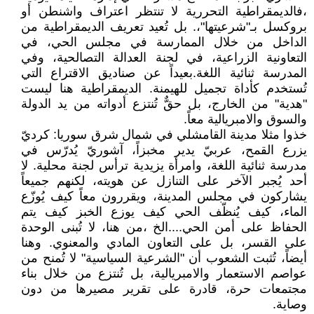
،فالديمقراطية التحررية لا تنتظر اعتراف واشنطن أو
بروكسل بـ"شرعيتها"،. بل تُعيد تعريف الديمقراطية من
الداخل من خلال الممارسة في مجلس الحي، في
التعاونية الزراعية، في لجنة العدالة التصالحية، وفي
المدرسة ثنائية اللغة.بعيداً عن صناديق الاقتراع التي
تُستخدم كأداة تجميل للهيمنة. الديمقراطية هنا ليست
"هدية" من الخارج، بل حقٌّ تُنتزع أدواته من يد الدولة
والسوق والامبريالية معاً.
خذوا مثلا مدينة القامشلي في شمال شرق سوريا: كرديّ
يزرع القمح، عربيّ يدير مخبزاً، آشوريّ يُدرّس في
مدرسة ثنائية اللغة، وامرأة يزيدية ترأس لجنة محلية. لا
أحد يُجبر الآخر على التنازل عن هويته، لكنهم جميعاً
يشاركون في مجلس المدينة، ويقررون معاً كيف يُوزّع
الماء، كيف يُنظّف الحي كيف يوزع الخبز كيف يتم
الحفاظ على أمن الحي....الخ ،من هنا، لا تُبنى الوحدة
على القسر، بل على التعاون المادي والمعنوي. وهنا
أيضاً، تُثبت الشعوب أن "الشرعية السياسية" لا تُمنح من
عواصم الاستعمار والامبريالية، بل تُنتزع من خلال بناء
مجتمعات حرة، قادرة على تقرير مصيرها من دون
وصاية.