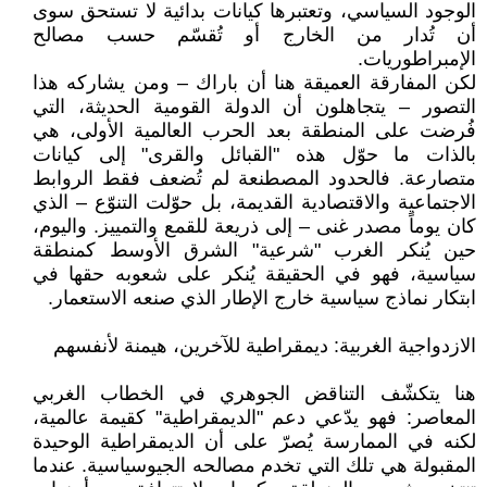
الوجود السياسي، وتعتبرها كيانات بدائية لا تستحق سوى
أن تُدار من الخارج أو تُقسّم حسب مصالح
الإمبراطوريات.
لكن المفارقة العميقة هنا أن باراك – ومن يشاركه هذا
التصور – يتجاهلون أن الدولة القومية الحديثة، التي
فُرضت على المنطقة بعد الحرب العالمية الأولى، هي
بالذات ما حوّل هذه "القبائل والقرى" إلى كيانات
متصارعة. فالحدود المصطنعة لم تُضعف فقط الروابط
الاجتماعية والاقتصادية القديمة، بل حوّلت التنوّع – الذي
كان يوماً مصدر غنى – إلى ذريعة للقمع والتمييز. واليوم،
حين يُنكر الغرب "شرعية" الشرق الأوسط كمنطقة
سياسية، فهو في الحقيقة يُنكر على شعوبه حقها في
ابتكار نماذج سياسية خارج الإطار الذي صنعه الاستعمار.
الازدواجية الغربية: ديمقراطية للآخرين، هيمنة لأنفسهم
هنا يتكشّف التناقض الجوهري في الخطاب الغربي
المعاصر: فهو يدّعي دعم "الديمقراطية" كقيمة عالمية،
لكنه في الممارسة يُصرّ على أن الديمقراطية الوحيدة
المقبولة هي تلك التي تخدم مصالحه الجيوسياسية. عندما