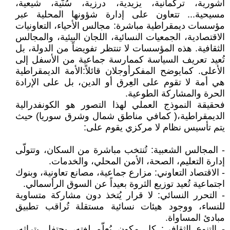
آشورية، تركمانية، يزيدية، درزية، سُنّية، شيعية،
مسيحية... تتعاون على إدارة شؤونها المحلية عبر
مؤسسات ديمقراطية مباشرة: مجالس الأحياء، التعاونيات
الاقتصادية، الجمعيات النسائية، اللجان البيئية، والمجالس
الثقافية. هذه المؤسسات لا تنتظر تفويضاً من الدولة، بل
تُعيد تعريف السياسة كممارسة جماعية من الأسفل إلى
الأعلى. كمايوضح المفكرأوجلان قائلاً:الأمة الديمقراطية
هي أمة لا تقوم على العِرق أو الدين، بل على الإرادة
الحرة والمشاركة الطوعية.
فحقيقة النموذج العملي لهذا التصور هو الكونفدرالية
الديمقراطية،( كمافي مناطق شمال وشرق سوريا) حيث
يتم تأسيس نظام لا مركزي يقوم على:
- المجالس الشعبية: تُنتخب مباشرة من السكان، وتتولّى
إدارة التعليم، الصحة، الأمن المحلي، والخدمات.
- الاقتصاد التعاوني: مزارع جماعية، مصانع تعاونية، وبنوك
اجتماعية تُعيد توزيع الثروة بعيداً عن السوق الرأسمالي.
- التحرر النسائي: لا قرار يُتخذ دون مشاركة متساوية
للنساء، ووجود هيئات نسائية مستقلة تُراقب تطبيق
مبادئ المساواة.
- التنوع الثقافي: كل مكون يُعلّم لغته، يحتفل بتراثه،