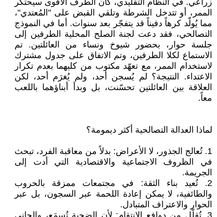
زراعي. في النظام التقليدي، كان الطرف الأقوى سيحتكر
الممر، أو تتدخل الشرطة وتلقي القبض على "المُعتدي"،
مما يُولّد كرهاً دفيناً قد يتفجّر بعد سنوات. أما في النموذج
التصالحي، فقد دعت لجنة الصلح المحلية الطرفين إلى
جلسة حوار، بحضور شيوخ ونساء من العائلتين. تم
الاستماع لكلا الطرفين، وتم الاتفاق على جدول مشترك
لاستخدام الممر، مع تعهّد مكتوب من كليهما بعدم تكرار
الاعتداء. النتيجة؟ لم يُسجن أحد، ولم يُغرَم أحد، لكن
العلاقة بين العائلتين تحسّنت، بل وبدأ أبناؤهما باللعب
معاً.
لماذا العدالة التصالحية أكثر ديمومة؟
1. تُعالج الجذور، لا الأعراض: بدلاً من معاقبة الفرد، تبحث
في الظروف الاجتماعية والاقتصادية التي أدت إلى
الجريمة.
2. تُعيد بناء الثقة: في مجتمعات ممزقة بالحروب
والطائفية، لا يمكن إعادة اللحمة عبر السجون، بل عبر
الحوار والاعتراف المتبادل.
3. تُقلّل من دوافع الانتقام: لأن الضحية تُسمَع، والجاني