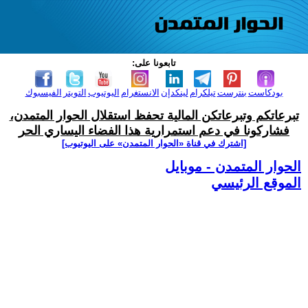
تابعونا على:
بودكاست
بنترست
تيلكرام
لينكدإن
الانستغرام
اليوتيوب
التويتر
الفيسبوك
تبرعاتكم وتبرعاتكن المالية تحفظ استقلال الحوار المتمدن،
فشاركونا في دعم استمرارية هذا الفضاء اليساري الحر
[اشترك في قناة ‫«الحوار المتمدن» على اليوتيوب]
الحوار المتمدن - موبايل
الموقع الرئيسي