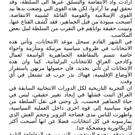
ارادت وأد الانتفاضة والتسلق عبرها الى السلطة، وقد
تحقق لهم ما أرادوا، لكن هذه القوى التي وضعت يدها بيد
القوى الإسلامية والقومية القاتلة لشبيبة الانتفاضة،
أصبحت منبوذة من قبل الجماهير، فقد كٌشف القناع عنها،
وتبينت حقيقة نواياهم في التقرب من السلطة لنيل بعض
المكاسب.
في الشهر القادم سيحل موعد الانتخابات، وتأتي هذە
الانتخابات في ظروف سیاسیة مرتبكة ومتأزمة واجواء
خاصة تتسم بالمقاطعة الجماهيرية الواسعة لعمال
وكادحي العراق للانتخابات البرلمانية، كما وان هذه
الانتخابات لن تأتي بجديد، فأن حصولها مرتهن باستقرار
الأوضاع الإقليمية، فهناك نذر حرب قد تشتعل في أي
وقت.
ان التجربة التاريخية لكل الدورات الانتخابية السابقة في
العراق اثبتت فشلها في إیجاد تغییر حقيقي، لیس في
حیاة الجماهير فحسب، بل وحتی في نقل السلطة من
قوة سياسية إلی قوة اخرى داخل العملية السياسية،
واظهرت للناس مدى فضاحة التزویر وحجم الغش الذي
يمارسونه في كل انتخابات، فضلا عن انها أصبحت أكثر
كاريكاتورية ومضحكة جدا.
ان موقف تجمع المنتفضين الثوريين هو المقاطعة التامة