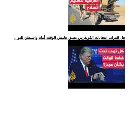
.. هل اقتراب انتخابات الكونغرس يضيق هامش الوقت أمام واشنطن للتو