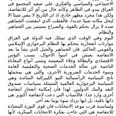
الاجتماعي والسياسي والفكري على صعيد المجتمع في
العراق يبدو في الظاهر وكأنه خال من أي أثر للانتفاضة،
ولكن هذا مجرد مظهر خادع، اذ ان التاريخ لا ينفي شيئا الا
ليحل مكانه شيئا جديدا، فالقطب الذي انتفضت الجماهير
ضده لا يزال يحكم بالقوة، والصراع مستمر بين الجماهير
والنظام.
اليوم وفي الوقت الذي تمتلك فيه الدولة في العراق
موازنات انفجارية يتحكم بها النظام البرجوازي الإسلامي
والقومي الحاكم، فان الجماهير والجيل الذي نشأ ما بعد
الانتفاضة يعيش في اسوأ الأحوال، بسبب البؤس
الاقتصادي والبطالة وغلاء المعيشة وشتى أنواع المعاناة
الناجمة عن ضآلة الخدمات الصحية والتعليمية العامة
وسوء الخدمات الضرورية الأخرى، والتي هي بمجملها
ناتج السياسة الرأسمالية النيو الليبرالية السائدة وهي
السياسة البرجوازية العالمية المتمثلة بسياسات صندوق
النقد والبنك الدوليين. لهذا فأن إمكانية انفجار انتفاضة
أخرى وارد جدا، فالأسباب التي دعت لانتفاضة أكتوبر هي
ذاتها باقية، بل انها تزداد سوء يوما بعد آخر.
ولمناسبة قرب موعد الانتخابات فان قوى الثورة المضادة
للانتفاضة هي التي جاءت بفكرة الانتخابات المبكرة، لأنها