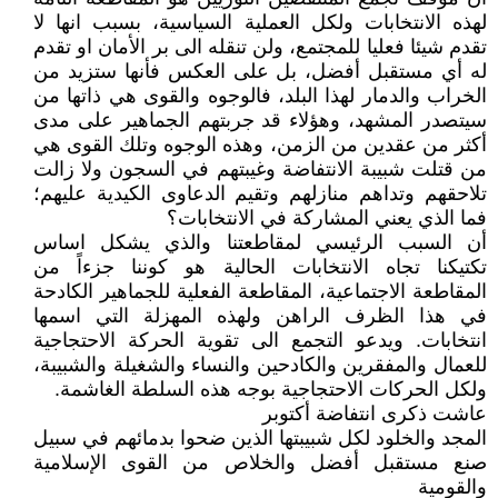
لهذه الانتخابات ولكل العملية السياسية، بسبب انها لا
تقدم شيئا فعليا للمجتمع، ولن تنقله الى بر الأمان او تقدم
له أي مستقبل أفضل، بل على العكس فأنها ستزيد من
الخراب والدمار لهذا البلد، فالوجوه والقوى هي ذاتها من
سيتصدر المشهد، وهؤلاء قد جربتهم الجماهير على مدى
أكثر من عقدين من الزمن، وهذه الوجوه وتلك القوى هي
من قتلت شبيبة الانتفاضة وغيبتهم في السجون ولا زالت
تلاحقهم وتداهم منازلهم وتقيم الدعاوى الكيدية عليهم؛
فما الذي يعني المشاركة في الانتخابات؟
أن السبب الرئیسي لمقاطعتنا والذي يشكل اساس
تكتيكنا تجاه الانتخابات الحالية هو كوننا جزءاً من
المقاطعة الاجتماعية، المقاطعة الفعلية للجماهیر الکادحة
في هذا الظرف الراهن ولهذه المهزلة التي اسمها
انتخابات. ويدعو التجمع الى تقوية الحركة الاحتجاجية
للعمال والمفقرين والكادحين والنساء والشغيلة والشبيبة،
ولكل الحركات الاحتجاجية بوجه هذه السلطة الغاشمة.
عاشت ذكرى انتفاضة أكتوبر
المجد والخلود لكل شبيبتها الذين ضحوا بدمائهم في سبيل
صنع مستقبل أفضل والخلاص من القوى الإسلامية
والقومية