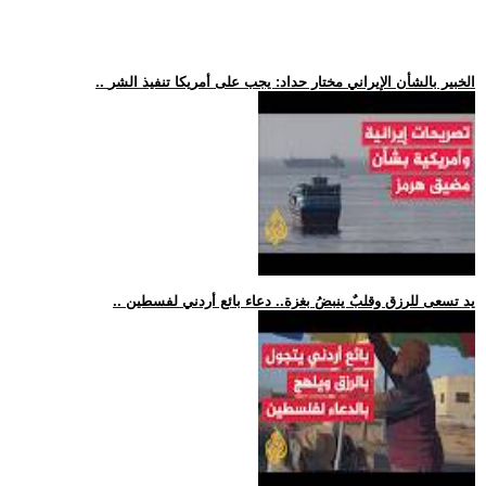
.. الخبير بالشأن الإيراني مختار حداد: يجب على أمريكا تنفيذ الشر
.. يد تسعى للرزق وقلبٌ ينبضُ بغزة.. دعاء بائع أردني لفسطين