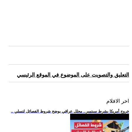
التعليق والتصويت على الموضوع في الموقع الرئيسي
اخر الافلام
.. خروج أمريكا بشرط سبتمبر.. محلل عراقي يوضح شروط الفصائل لتسلي