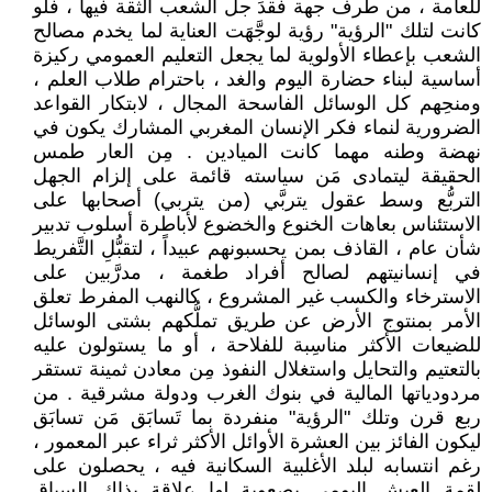
للعامة ، من طرف جهة فقدَ جل الشعب الثقة فيها ، فلو
كانت لتلك "الرؤية" رؤية لوجَّهَت العناية لما يخدم مصالح
الشعب بإعطاء الأولوية لما يجعل التعليم العمومي ركيزة
أساسية لبناء حضارة اليوم والغد ، باحترام طلاب العلم ،
ومنحِهم كل الوسائل الفاسحة المجال ، لابتكار القواعد
الضرورية لنماء فكر الإنسان المغربي المشارك يكون في
نهضة وطنه مهما كانت الميادين . مِن العار طمس
الحقيقة ليتمادى مَن سياسته قائمة على إلزام الجهل
التربُّع وسط عقول يتربَّي (من يتربي) أصحابها على
الاستئناس بعاهات الخنوع والخضوع لأباطرة أسلوب تدبير
شأن عام ، القاذف بمن يحسبونهم عبيداً ، لتقبُّلِ التَّفريط
في إنسانيتهم لصالح أفراد طغمة ، مدرَّبين على
الاسترخاء والكسب غير المشروع ، كالنهب المفرط تعلق
الأمر بمنتوج الأرض عن طريق تملُّكهم بشتى الوسائل
للضيعات الأكثر مناسِبة للفلاحة ، أو ما يستولون عليه
بالتعتيم والتحايل واستغلال النفوذ مِن معادن ثمينة تستقر
مردودياتها المالية في بنوك الغرب ودولة مشرقية . من
ربع قرن وتلك "الرؤية" منفردة بما تَسابَق مَن تسابَق
ليكون الفائز بين العشرة الأوائل الأكثر ثراء عبر المعمور ،
رغم انتسابه لبلد الأغلبية السكانية فيه ، يحصلون على
لقمة العيش اليومي بصعوبة لها علاقة بذاك السباق