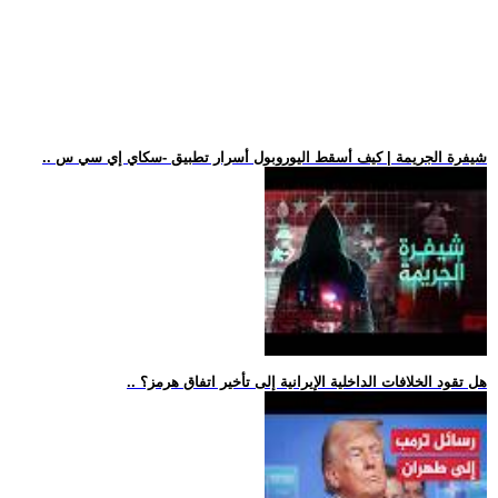
.. شيفرة الجريمة | كيف أسقط اليوروبول أسرار تطبيق -سكاي إي سي س
.. هل تقود الخلافات الداخلية الإيرانية إلى تأخير اتفاق هرمز؟