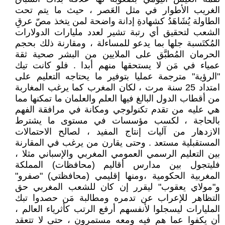
الغريب الأطوار في مثل العَصر ، حيث ما يتم تحت
الطاولة يُشَاهَدُ كشهادةِ إدانة واضحة لمن يتخذ مصّ عرقِ
الشعب لتحقيق أي رتبة تشير لعدد مليارات الدولارات
المُكتَسبة جلها بما يدعو للمساءلة ، ومقارنة ذلك بحجم
الحرمان المُطبَّق على الملايين من البشر صحية ثقة
عمياء في مَن لا يستحقها منهم أبدا . فلو كانت تيك
"الرؤية" مترجمة عمليا بتوفير ما يحتاجه التعليم على
امتداد 25 سنة مرت ، لكان المغرب كما يرغب المغاربة
من أقطاب الدول البالغ فيها العلم والعلمان ما تمكنها مما
هي عليه من تقدم تكنولوجي ومكانة في مرافقة الفهم
بالحاجة ، لكسب مؤسسات في مستوى ما يشترط
الازدهار من آليات إنتاج المفيد ، لصالح الاحتمالات
المستقبلية مستعد . وحتى يقارن من يرغب في المقارنة
بين التعليم الرسمي العمومي المغربي والإسباني مثلا ،
فليتجول بين مدارس أقاليم (محافظات) المملكة
المغربية الحكومية ،ومنها إقليمي (محافظتي) "صفرو"
و"مولاي يعقوب" ليقرر إن كان للشعب المغربي حق
التظاهر للإعراب عن تدمره ومطالبة مَن حصدوا تبك
المليارات ليسجلوا لأنفسهم أرفع الرتب كأثرياء العالم ،
أن يكفوا عما هم فيه ومعه مستمرون ، حتى لا تتعقد