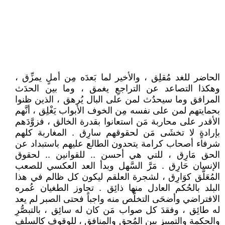
الحاضر للغد مُقلِق ، والأخير لما بَعدَه مِن أملٍ يمزِّق ،
وهكذا التصاعد عن التراجعِ يغمق ، وما بين الحدَث
المرافق وما سيحدُث لمن على البال يُرهق ، الذين ظنوا
بحمايتهم لمن على نفسه مِن الخوف الأبواب يَغْلِق ، أنَّهم
الأقدر على محاربة مَن استعانوا بقدرة الخالق ، فزوَّدَهم
بإرادةٍ لا تخشَى مَن لحقوقهم سارِق . المغاربة كلهم
شرفاء أصحاب كرامة يتحدون الطالع عليهم باستبداد عن
الحق مَارِق ، للتي هي أحسن .. للقوانين .. لحقوق
الإنسان حَارِق . مَرَّ السَّهل وبدأ العد العكسي للصعب
المُعَلَّق كوَارِق ، لشجرة العلقم ليكون كل ظالم في هذا
البلد بالحُكم العادل منها ذائِق . تجاوز الطغيان عُمره
الافتراضي وأضحَى التخلُّص منه واجباً فحتى الصبر لم يعد
له طائِق ، وفقدَ كل صواب مَن كان له سائِق ، بالتبصُّرِ
والحكمة والتمييز بين المُحِق والمنافق ، للوقوف كالسلف