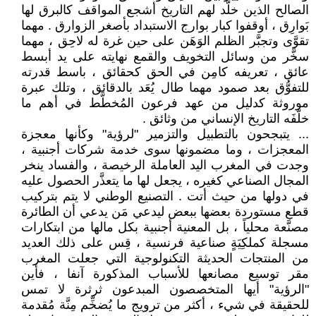
الصالح الذين خلَّد لهم التاريخ أشجع المواقف كالبرق لها
بَوارِق ، أوقفوا كبار بوارج الاستبداد بأصغر الزوارق . مهما
تقوَّى وتجبَّر الظلم الوَهَن على حين غرة له لاحِق ، مهما
سخَّر من وسائل التخويف والقمع نهايته على يد أبسط
عائق ، تعريفه كامِن في الحق كحقائق ، باسط قدرته
للتفوُّق بعد صمود مهما طال يُعَد بالدقائق ، وتلك عبرة
موروثة كدليل من عهد فرعون المُخطَّط في أهم ما
خلّفَه التاريخ الإنساني من وثائق .
... يتبجحون بالتطبيل والتزمير "لرؤية" وكأنها معجزة
المعجزات ، وما مضمونها سوى خدمة شركات أجنبية ،
وجدت في المغرب اليد العاملة الرخيصة ، والفساد ينخر
المجال الصناعي كغيره ، يجعل لها ما يتعذَّر الحصول عليه
في دولها من حيث أتت . التصنيع الوطني لا يتم بتركيب
قطع مستوردة بعضها ببعض ليدعي مَن يدعي أن الطائرة
مصنَّعة محلياً ، بل المعنية أجنبية بكل مالها من ابتكارات
مسجلة كملكِيَةٍ صناعية فرنسية ، قِس على ذلك العديد
من المنتجات الحديثة التكنولوجية التي جعلت المغرب
مقر توسيع مصانعها للأسباب المذكورة آنفا ، فأين
"الرؤية" أيها المتخصصون المبدعون ثرثرة لا تمس
للحقيقة في شيء ، أكثر من ترويج ما يُضخِّم مِنَّة مُقدمة