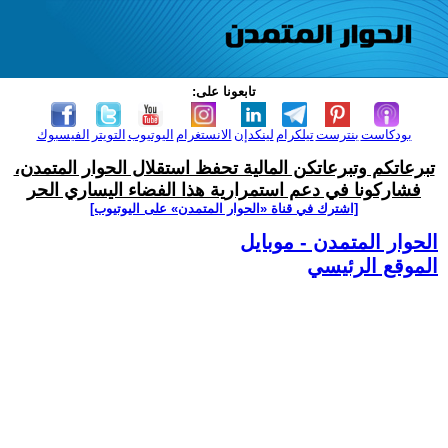
تابعونا على:
بودكاست
بنترست
تيلكرام
لينكدإن
الانستغرام
اليوتيوب
التويتر
الفيسبوك
تبرعاتكم وتبرعاتكن المالية تحفظ استقلال الحوار المتمدن،
فشاركونا في دعم استمرارية هذا الفضاء اليساري الحر
[اشترك في قناة ‫«الحوار المتمدن» على اليوتيوب]
الحوار المتمدن - موبايل
الموقع الرئيسي