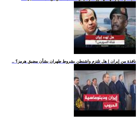
.. نافذة من إيران | هل تلتزم واشنطن بشروط طهران بشأن مضيق هرمز؟