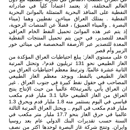
العالم المختلفة، إذ يعتمد اعتماداً كلياً في صادراته
النفطية على المنافذ البحرية المتمثلة بالموانئ البحرية
النفطية . يمتلك العراق ميناءين نفطيين وهما (ميناء
البصرة , والميناء العميق) ، فضلاً عن المنصات الرحوية،
إذ يتم عبر هذه الموانئ تحميل النفط الخام العراقي
المعد للتصدير، في حين يتم تحميل المنتجات النفطية
المعدة للتصدير عبر الأرصفة المخصصة في مينائي خور
الزبير وأم قصر
o على مستوى الغاز: يبلغ احتياطيات العراق المؤكدة من
الغاز الطبيعي نحو 131 تريليون قدم³، وتحتل المرتبة
الثانية عشرة عالميًا. وترتبط معظم احتياطيات العراق من
الغاز الطبيعي بالنفط، ويوجد معظم الغاز الطبيعي
المصاحب في حقول نفط كبيرة في جنوب العراق . غير
ان العراق يأتي بالمرتبة40 عالمياً من حيث الإنتاج ينتج
العراق من الغاز الطبيعي حاليا 3.1 مليار قدم مكعب
قياسي في اليوم يستثمر منه 1.8 مليار قدم ويحرق 1.3
مليار قدم مكعب قي اليوم .. ويحتل العراق المرتبة الثالثة
عالميا في حرق الغاز بنحو 17.7 مليار متر مكعب في
السنة حسب تقديرات البنك الدولي عام بعد روسيا
وايران. وتنتج شركة غاز البصرة لوحدها اكثر من نصف