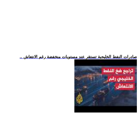
.. صادرات النفط الخليجية تستقر عند مستويات منخفضة رغم الانتعاش