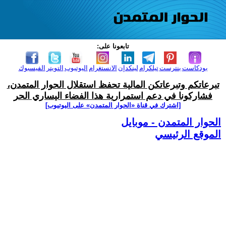
تابعونا على:
بودكاست
بنترست
تيلكرام
لينكدإن
الانستغرام
اليوتيوب
التويتر
الفيسبوك
تبرعاتكم وتبرعاتكن المالية تحفظ استقلال الحوار المتمدن،
فشاركونا في دعم استمرارية هذا الفضاء اليساري الحر
[اشترك في قناة ‫«الحوار المتمدن» على اليوتيوب]
الحوار المتمدن - موبايل
الموقع الرئيسي