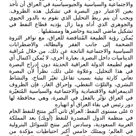
والاجتماعية والسياسية والجيوسياسية في العراق أن تأخذ
بعين الاعتبار دور البصرة في تشكيل هذه الظروف.
ويجب أن يتم ربط التحليل الذي نقوم به بالدور الحيوي
والجوهري الذي أداه وما زال يؤديه قطاع النفط في
تشكيل ماضي المدينة وحاضرها ومستقبلها .
يُمكن رؤية الطبيعة المُتناقضة للعراق، مع توافر الثروة
الضخمة إلى جانب الفقر والبطالة، والاضطرابات
السياسية والاجتماعية الناتجة عن ذلك، من خلال مُراقبة
الديناميات داخل البصرة. بعبارة أخرى، لا يُمكن اكتمال أي
فهم لطبيعة الدولة العراقية الحديثة دون إدراج البصرة
في هذا التحليل. وعلاوة على ذلك، نظراً لأن البصرة
تعاني كارثة بيئية بسبب تفاعل تغيّر المناخ، والنشاط
البشري، والتلوّث النفطي، وإحراق الغاز، فإن الظروف
الديمغرافية والاقتصادية والاجتماعية والسياسية المُتغيّرة
في العراق تؤثّر بالفعل في البصرة، وهي محافظة لها
دور رئيس في بقاء العراق أو انهياره
o على مستوى النفط: العراق ثاني أكبر منتج للنفط الخام
في منظمة الدول المصدرة للنفط (أوبك) بعد المملكة
العربية السعودية، وسادس أكبر منتج للسوائل البترولية
في العالم؛ ويمتلك خامس أكبر احتياطيات مؤكدة من