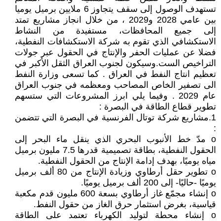
تستهدف الوصول إلى سقف يتجاوز 6 ملايين برميل يوميا
بين عامي 2028 و2029 ، من خلال انجاز مشاريع تمتد
إلى جميع المحافظات، مستفيدة من النشاط
الاستكشافي الذي تقوم به شركة الاستكشافات النفطية،
فضلا عن عمليات الحفر والإنتاج في الحقول عبر جولات
التراخيص الست.وسيكون لجنوب العراق الثقل الأكبر في
تعظيم انتاج النفط في العراق . كما تسعى وزارة النفط
الى تصفير الخاص المصاحب ومعظمه في جنوب العراق
عام 2029 . وفيما يلي ابرز المشروعات التي ستسهم
تطوير قطاع الطاقة في البصرة :
1.مشاريع شركة توتال الفرنسية في البصرة التي تتضمن
:
o مدّ خط الأنبوب البحري الذي ينقل ماء البحر إلى
الحقول النفطية، بطاقة تصميمية قدرها 7.5 مليون برميل
مياه يوميًا، بهدف إدامة الإنتاج من الحقول النفطية.
o تطوير حقل أرطاوي وزيادة الإنتاج من 80 ألف برميل
يوميًا -حاليًا- إلى 200 ألف برميل يوميًا.
o إنشاء مجمّع غاز أرطاوي بسعة 600 مليون قدم مكعبة
قياسية، بغرض استثمار حرق الغاز من حقول النفط.
o إنشاء محطة لتوليد الكهرباء تعتمد على الطاقة