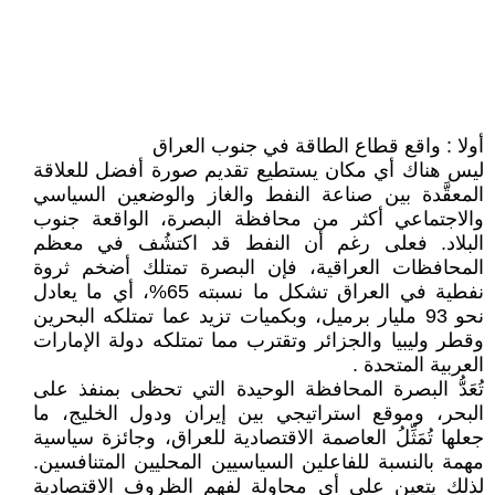
أولا : واقع قطاع الطاقة في جنوب العراق
ليس هناك أي مكان يستطيع تقديم صورة أفضل للعلاقة
المعقَّدة بين صناعة النفط والغاز والوضعين السياسي
والاجتماعي أكثر من محافظة البصرة، الواقعة جنوب
البلاد. فعلى رغم أن النفط قد اكتشُف في معظم
المحافظات العراقية، فإن البصرة تمتلك أضخم ثروة
نفطية في العراق تشكل ما نسبته 65%، أي ما يعادل
نحو 93 مليار برميل، وبكميات تزيد عما تمتلكه البحرين
وقطر وليبيا والجزائر وتقترب مما تمتلكه دولة الإمارات
العربية المتحدة .
تُعَدُّ البصرة المحافظة الوحيدة التي تحظى بمنفذ على
البحر، وموقع استراتيجي بين إيران ودول الخليج، ما
جعلها تُمَثِّلُ العاصمة الاقتصادية للعراق، وجائزة سياسية
مهمة بالنسبة للفاعلين السياسيين المحليين المتنافسين.
لذلك يتعين على أي محاولة لفهم الظروف الاقتصادية