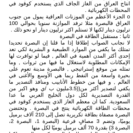
انتاج العراق من الغاز الجاف الذي يستخدم كوقود في
المحطات الكهربائية .
o الجزء الأعظم من الموزنات العراقية يمول من جنوب
العراق فالبصرة مثلا ترفد الموازنة سنويا بحوالي 100
ترليون دينار لكنها لا تستلم اكثر ترليون دينار او نحو ذلك .
ثانيا : مستقبل الطاقة في البصرة
لا نجانب الصواب إطلاقا إذا ما قلنا إن البصرة تحديدا
تمتلك ما يكفي من الموارد الطبيعية و البشرية لكي تعد
إحدى أكثر المدن أهمية في العالم , فيما لو توافرت لها
الإمكانات المطلوبة لاستغلال ما فيها من ثروات , وما
تمثله من موقع إستراتيجي , فالبصرة مدينة تعوم على
بحيرة واسعة من النفط ربما هي الأوسع والأغنى في
العالم , و فيها من خطوط الأنابيب ومنافذ التصدير ما
يكفي لتصدير أكثر من((3.5مليون ب /ي وهو اكبر من
القدرة التصديرية لكل دول الخليج العربي ما عدا
السعودية. كما ان معظم الغاز الذي يستخدم كوقود في
محطات الطاقة الكهربائية ينتج في البصرة . وتحتضن
البصرة مصفاة بطاقة تكريرية تصل إلى 210 آلاف برميل
يوميًا، وتضم 3 مصافٍ فرعية (البصرة 1، البصرة 2،
البصرة 3) بقدرة 70 ألف برميل يوميًا لكل منها