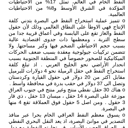
النفط الخام في العالم، تمثّل 17% من الاحتياطيات
المؤكدة في الشرق الأوسط و8% من الاحتياطيات
العالمية.
o تتميز عملية استخراج النفط في البصرة بتدني كلفة
الإنتاج فهي الاوطأ على النطاق العالمي وذلك لأن حقول
النفط والغاز تقع على اليابسة وفي أعماق قريبة جدا من
سطح التربة ، ومعظمها ذات جدوى اقتصادية عالية
بسبب حجم الاحتياطي الضخم فيها وكبر مساحتها, ولا
تتضمن تركيبات جيولوجية معقدة بسبب ضعف الحركات
الميكانيكية للصخور خصوصاً في المنطقة الجنوبية بسبب
انحدار الأراضي نحو الخليج العربي . اذ تبلغ كلفة
استخراج النفط في حقل الرميلة نحو 4 دولارات للبرميل
مقابل اكثر من 20 دولار في حقول القيارة وكردستان
وتصل الى 37 دولار في حقب بدرة في محافظة واسط .
o هناك 30 حقل نفطي منتج وغير منتج في جنوب العراق
موزعة على البصرة 14 حقل ، ميسان 13 حقل ، ذي قار
3 حقول . ومن اصل 5 حقول فوق العملاقة تقع 4 منها
في البصرة.
o يسوق معظم النفط العراقي الخام بحرا عبر منافذ
التصدير في موانئ البصرة، اذ يعد النقل البحري النفطي
في العراق العصب الأساس في تجارته النفطية مع دول