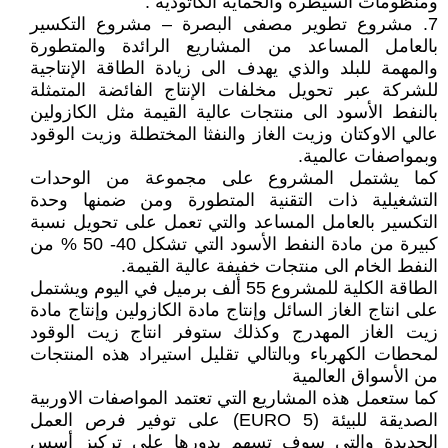
ومنظومات السيطرة والحماية الكاثودية .
7. مشروع تطوير مصفى البصرة – مشروع التكسير
بالعامل المساعد من المشاريع الرائدة والمتطورة
والمهمة للبلد والذي يهدف الى زيادة الطاقة الإنتاجية
للشركة عبر تحويل مخلفات الإنتاج الفائضة المتمثلة
بالنفط الأسود الى منتجات عالية القيمة مثل الكازولين
عالي الاوكتان وزيت الغاز والنفثا المختطلة وزيت الوقود
وبمواصفات عالمية.
كما يشتمل المشروع على مجموعة من الوحدات
التشغيلية ذات التقنية المتطورة ومن ضمنها وحدة
التكسير بالعامل المساعد والتي تعمل على تحويل نسبة
كبيرة من مادة النفط الأسود التي تشكل 40- 50 % من
النفط الخام الى منتجات خفيفة عالية القيمة.
الطاقة الكلية للمشروع 55 ألف برميل في اليوم ويشتمل
على انتاج الغاز السائل وإنتاج مادة الكازولين وإنتاج مادة
زيت الغاز المهدرج وكذلك ستوفر انتاج زيت الوقود
لمحطات الكهرباء وبالتالي تقليل استيراد هذه المنتجات
من الأسواق العالمية
كما ستعمل هذه المشاريع التي تعتمد المواصفات الاوربية
الصديقة للبيئة (EURO 5) على توفير فرص العمل
الجديدة والتي سوف تسهم بدورها على تركيز أسس