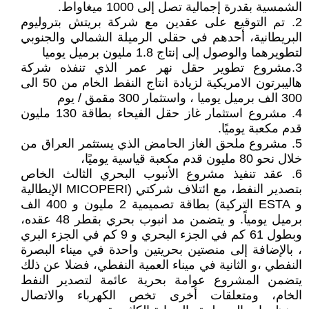
الشمسية بقدرة إجمالية تصل إلى 1000 میغاواط.
2. تم التوقيع على عقدين مع شركة بريتش بتروليوم
البريطانية، أحدهم في حقلي الرميلة الشمالي والجنوبي
لتطويرهما والوصول إلى إنتاج 1.8 مليون برميل يوميا
3.مشروع تطوير حقل نهر عمر الذي تنفذه شركة
هاليبرتون الامريكية لزيادة انتاج النفط الخام من 50 الى
300 الف برميل يوميا ، واستثمار 300 مقمق / يوم
4. مشروع استثمار غاز حقل الفيحاء بطاقة 130 مليون
قدم مكعبة يوميًا.
5. مشروع ملحق الغاز الحامض الذي يستثمر العراق من
خلال نحو 80 مليون قدم مكعبة قياسية يوميًا،
6. عقد تنفيذ مشروع الأنبوب البحري الثالث الخاص
بتصدير النفط، مع ائتلاف شركتي (MICOPERI الإيطالية
و ESTA التركية) بطاقة تصميمية 2 مليون و 400 الف
برميل يومياً. و يتضمن مد انبوب بحري بقطر 48 عقده،
وبطول 61 كم في الجزء البحري و 9 كم في الجزء البري
، بالإضافة إلى منصتين بحريتين واحدة في ميناء البصرة
النفطي ،و الثانية في ميناء العمية النفطي، فضلا عن ذلك
يتضمن المشروع عوامة بحرية عائمة لتصدير النفط
الخام، ومتعلقات أخرى تخص الكهرباء والاتصال