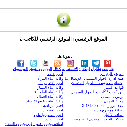
الموقع الرئيسي
الموقع الرئيسي للكاتب-ة
|
تابعونا على:
بنترست
تيلكرام
لينكدإن
الانستغرام
RSS
اليوتيوب
التويتر
الفيسبوك
الموقع الرئيسي
أخبار عامة
هيئة ادارة الحوار المتمدن - للإتصال بنا
وكالة أنباء المرأة
إحصائيات مؤسسة الحوار المتمدن
اخبار الأدب والفن
قواعد النشر
وكالة أنباء اليسار
ابرز كتاب / كاتبات الحوار المتمدن
وكالة أنباء العلمانية
يوتيوب التمدن
وكالة أنباء العمال
مكتبة التمدن
وكالة أنباء حقوق الإنسان
عدد الزوار: 3,429,627,668
اخبار الرياضة
اضافة موضوع جديد
اخبار الاقتصاد
اضافة الاخبار
اخبار الطب والعلوم
حملات الحوار المتمدن التضامنية
اخبار التمدن
إضافة يوتيوب-فلم إلى يوتيوب التمدن