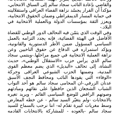
والقاضي بإعادة النائب سجاد سالم إلى السباق الانتخابي،
مؤكداً أن القرار يجسّد نزاهة القضاء العراقي واستقلاليته
في حماية المسار الديمقراطي وضمان الحقوق الانتخابية،
ويعزز الثقة بمؤسسات الدولة وبالعملية الانتخابية في
البلاد.-
وفي الوقت الذي يثمّن فيه التحالف الدور الوطني للقضاة
الأفاضل في الهيئة القضائية، فإنه يجدد التزامه بالعمل
السياسي المسؤول ضمن الأطر الدستورية والقانونية،
ويؤكد استمراره في الدفاع عن حقوق الناخبين وعن
نزاهة العملية الانتخابية في جميع مراحلها.-وينتمي سجاد
سالم الذي يرأس حزب «الاستقلال الوطني»، حديث
النشأة، إلى تحالف «البديل» الذي يضم معظم القوى
المدنية، وضمنها الحزب الشيوعي العراقى وحركة
«الوفاء» التي يقودها النائب ومحافظ النجف الأسبق
عدنان الزرفي.-ان المحامى سجاد سالم هو أحد النواب
الشباب الشجعان الذين حافظوا على نقائهم ومبادئهم
وصوتهم الرافض للوضع السياسى القائم - ويريد تغيره
بالانتخابات -ولم يتغيّر السيد سالم - عن خطه المعارض
وسط مغريات كبيرة تقدّم له- اننا نرحب بالسماح للسيد
سجاد سالم -بالعوده - للمشاركة بالانتخابات القادمه