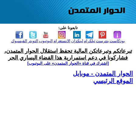
تابعونا على:
بودكاست
بنترست
تيلكرام
لينكدإن
الانستغرام
اليوتيوب
التويتر
الفيسبوك
تبرعاتكم وتبرعاتكن المالية تحفظ استقلال الحوار المتمدن،
فشاركونا في دعم استمرارية هذا الفضاء اليساري الحر
[اشترك في قناة ‫«الحوار المتمدن» على اليوتيوب]
الحوار المتمدن - موبايل
الموقع الرئيسي