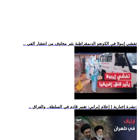
.. تفشي إيبولا في الكونغو الديمقراطية يثير مخاوف من انتشار الفي
.. نشرة إخبارية | إعلام إيراني: تغيير قادم في السلطة.. والعراق: