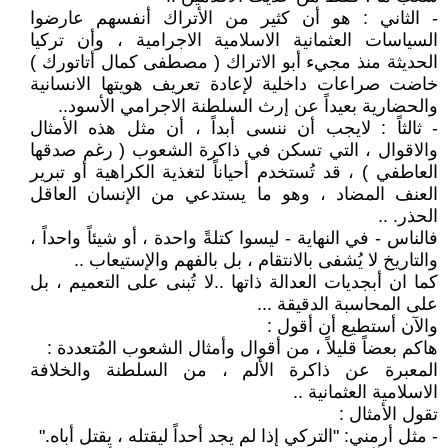
- الثاني : هو أن كثير من الأتراك أنفسهم عارضوا
السياسات العثمانية الاسلامية الاجرامية ، وأن تركيا
الحديثة منذ مجيء أبو الاتراك ( مصطفى كمال أتاتورك )
خاضت صراعات داخلية لإعادة تعريف هويتها الانسانية
والحضارية بعيداً عن إرث السلطنة الاجرامي الأسود..
- ثالثاً : لايجب أن ننسى أبداً ، أن مثل هذه الأمثال
والاقوال ، التي تسكن في ذاكرة الشعوب ( رغم صدقها
العاطفي ) ، قد تُستخدم أحياناً لتغذية الكراهية أو تبرير
العنف المضاد ، وهو ما يستدعي من الإنسان العاقل
الحذر. ..
فالناس - في النهاية - ليسوا كتلةً واحدة ، أو شيئاً واحداً ،
والتاريخ لا يُشفى بالانتقام ، بل بالفهم والإستيعاب ..
كما ان أبجديات العدالة ذاتها ..لا تُبنى على التعميم ، بل
على المحاسبة الدقيقة ...
والآن أستطيع أن أقول :
هاكم بعضاً قليلاً ، من أقوال وأمثال الشعوب المُتعددة :
المعبرة عن ذاكرة الألم ، من السلطنة والخلافة
الاسلامية العثمانية ..
تقول الأمثال :
- مثل أرمني: "التركي إذا لم يجد أحداً ليقتله ، يقتل أباه."