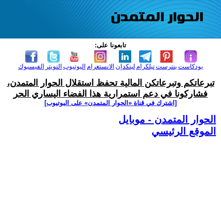
تابعونا على:
بودكاست
بنترست
تيلكرام
لينكدإن
الانستغرام
اليوتيوب
التويتر
الفيسبوك
تبرعاتكم وتبرعاتكن المالية تحفظ استقلال الحوار المتمدن،
فشاركونا في دعم استمرارية هذا الفضاء اليساري الحر
[اشترك في قناة ‫«الحوار المتمدن» على اليوتيوب]
الحوار المتمدن - موبايل
الموقع الرئيسي