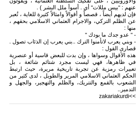
والاوروبيين ، على تفكيك السلطنة العثمانية ، ويقولون
عنهم : "بيس مللات" أي . أسوأ ملل البشر ) .
فإن لديهم أيضاً ، قصصاً و أقوالاً وامثالاً كثيرة للغاية ، تُعبر
عن الظلم التركي، والاجرام العثماني الاسلامي بحقهم ،
منها :
- " عدو جدك ما بودك "
- وبني يعرب لاتأمنوا الترك ..بني يعرب إن الذئاب تصول .
قصارى القول :
هذه الأقوال وسواها ، وإن بدت للبعض قاسية أو عنصرية
في ظاهرها، فهي ليست مجرد شتائم شائعة ، بل
تعبيرات رمزية عن تجربة تاريخية مريرة، حيث ارتبط
الحكم العثماني الاسلامي المرير والطويل ، لدى كثير من
الشعوب بالقمع والتتريك، والظلم والتهجير، والجهل و
التدمير..
>>zakariakurdi