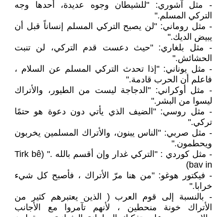
- مثل آشوري: "للشيطان وجوه عديدة، أحدها وجه
التركي المسلم."
- مثل روماني: "لن يصبح التركي المسلم إنساناً قبل أن
يبيض الديك."
- مثل بلغاري: "حيث دعست قدم التركي، لن تنبت
الحشائش."
- مثل يوناني: "إذا تحدث التركي المسلم عن السلام ،
فاعلم أن الحرب قادمة."
- مثل أوكراني: "الدجاجة ليست من الطيور، والأتراك
ليسوا من البشر."
- مثل روسي: "الضيف الذي يأتي دون دعوة هو حتمًا
تركي."
- مثل صربي: "الناس يبنون، والأتراك المسلمين يخربون
ويحطمون."
- مثل كوردي : "التركي غدار وإن أقسم بالله ." (Tirk bê
bav in)
- فيكتور هوغو: "من هنا مرّ الأتراك ، فأصبح كل شيء
خرابا."
- بالنسبة إلى قوم العرب ( الذين يعتبرهم كثير من
الأتراك خونة منحطين ، لأنهم تآمروا مع الأجانب