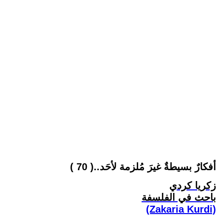
أفكارٌ بسيطةٌ غيرَ مُلزمة لأحَد..( 70 )
زكريا كردي
باحث في الفلسفة
(Zakaria Kurdi)