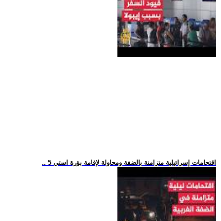
.. 5 اقتحامات إسرائيلية متزامنة بالضفة ومحاولة لإقامة بؤرة استي