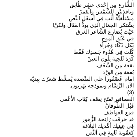
الشَّارع مِن إِحْدى عشر طُابق
ونافذتيْنِ لِلشَّمْس والْقمرْ
مسْتلْقيَّة أَنْت فِي أَسفَل النَّص
يشْتكي الجمَال اَلذِي يودُّ القتَال ولكنْ!
حَيْث يُصَارِع الشَّاعر الغرق
فِي عُنُق الموج
بْكل ذَكَاء وَجُرأَة
كُنْت فِي هُدُوء جَسدِك فُقْط
كْرَة ثَلجِية بِلَون العينْ
بقعة مِن الشَّغَف،
بُقعَة مِن الورْد
امام عُصْفُورا على المنْضدة يُمشِّط شَعرُك بِيديْه
الآن الرَّسَّام ونموذجه يهْربون.
(3)
العصافير تَفتَح نِصْف كِتَاب الأعْمى
قَبْل الطُّوفانْ
قمع العواطف
قد حَرقَت رَائِحة الزُّهور
فِي عِينيك أهْديك البلاغة
كَعقُوبة ثَانِية فِي اَلنَّص