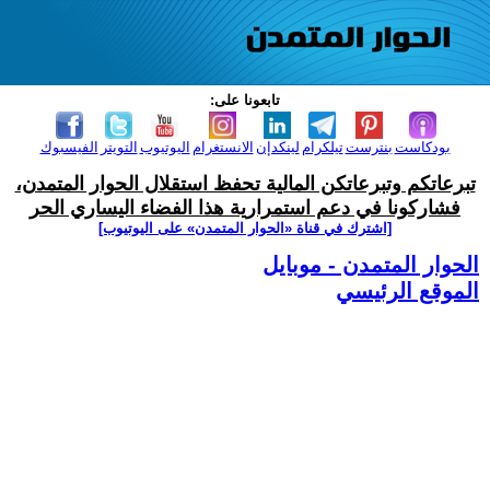
تابعونا على:
بودكاست
بنترست
تيلكرام
لينكدإن
الانستغرام
اليوتيوب
التويتر
الفيسبوك
تبرعاتكم وتبرعاتكن المالية تحفظ استقلال الحوار المتمدن،
فشاركونا في دعم استمرارية هذا الفضاء اليساري الحر
[اشترك في قناة ‫«الحوار المتمدن» على اليوتيوب]
الحوار المتمدن - موبايل
الموقع الرئيسي