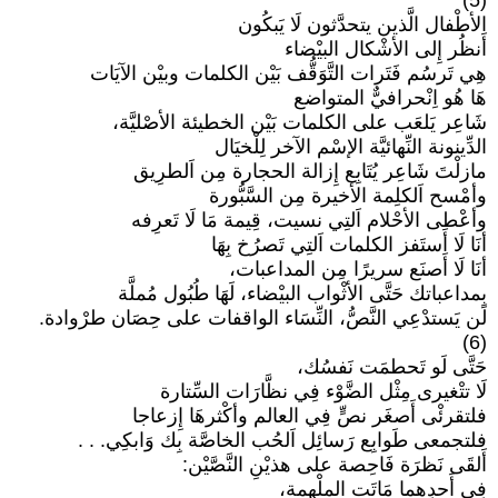
(5)
الأطْفال الَّذين يتحدَّثون لَا يَبكُون
أَنظُر إِلى الأشْكال البيْضاء
هِي تَرسُم فَتَرات التَّوَقُّف بَيْن الكلمات وبيْن الآيَات
هَا هُو اِنْحرافيٌّ المتواضع
شَاعِر يَلعَب على الكلمات بَيْن الخطيئة الأصْليَّة،
الدِّينونة النِّهائيَّة الإسْم الآخر لِلْخيَال
مازلْتَ شَاعِر يُتَابِع إِزالة الحجارة مِن اَلطرِيق
وأمْسح اَلكلِمة الأخيرة مِن السَّبُّورة
وأعْطى الأحْلام اَلتِي نسيت، قِيمة مَا لَا تَعرِفه
أنَا لَا أَستَفز الكلمات اَلتِي تَصرُخ بِهَا
أنَا لَا أَصنَع سريرًا مِن المداعبات،
بِمداعباتك حَتَّى الأثْواب البيْضاء، لَهَا طُبُول مُملَّة
لَن يَستدْعِي النَّصُّ، النِّسَاء الواقفات على حِصَان طرْوادة.
(6)
حَتَّى لَو تَحطمَت نَفسُك،
لَا تتْغيرى مِثْل الضَّوْء فِي نظَّارَات السِّتارة
فلتقرئْى أَصغَر نصٍّ فِي العالم وأكْثرهَا إِزعاجا
فلتجمعى طَوابِع رَسائِل اَلحُب الخاصَّة بِك وَابكِي. . .
أَلقَى نَظرَة فَاحِصة على هذيْنِ النَّصَّيْن:
فِي أَحدِهما مَاتَت الملْهمة،