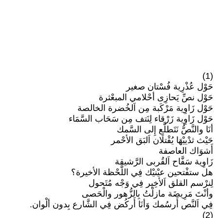
(1)
حَوْل عُذْرِية فُسْتان صغير
حَوْل نصِّ يَحازِى أحْلامي المبعْثرة
حَوْل زَاوِية مَرْكَبة مِن اَلخُضرة الخالصة
حَوْل زَاوِية زَرْقاء لِنَتف مِن سَحَاب السَّمَاء
أنَا والنَّصُّ نَتَطلَّع إِلى السَّمك
حَيْث ثدْييْهَا يُقْتلَان اَلبَق الأحْمر
أَشوَاك العاصفة
زَاوِية سَفَّاح اَلقُربى الرَّشيقة
هل ستفْتحين عيْنيْك فِي اللَّحْظة الأخيرة؟
لِنرْسم القلق اَلأخِير فِي وَجْه مُتَحول
وأنْتَ مَرِيضَة مازلْتُ بِالزُّهور والْحَصى
فِي اَلنَّص أَرسُمك وَأنَا أَركُض فِي الشَّارع بِدون ألْوان.
(2)