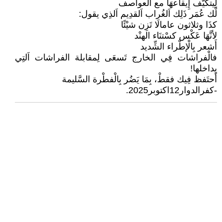
لِيتكَيَّف إِيقاعهَا مع العواصف
لْك عُمَر ذَلِك اَلغُراب اَلقدِيم اَلذِي يقول:
كذَا وثلاثون عامالَا تَزِن شيْئًا
لِأنَّهَا عَكْس كسْتنَاء الهنْد
أشعر بِالْإطْراء الشِّديد
فالْفراشات فِي الخارج تَسعَى لِمقابلة الفراشات اَلتِي
بِداخلها!
أَحتَفظ فِيك فقطْ، بِمَا يَضُر بِالْفطْرة السَّليمة
-كفرالدوار12اكتوبر2025.