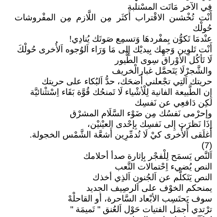
فِي الآخر مَاتَت المسْتلبة
أَنْت تُخْشىن الاقْتراب أَكثَر مِن اللَّازم مِن المفْروشات
حُولْك
عنْدمَا تَكوُّن بِمفْردهَا وَتسمِع صَوتَك يُنادِي!
أَنْت تَلوِين وَجهِك بِيديْك إِلى مَا وَرَاء اَلوُجوه اَلأُخرى حُولْكَ
لَا تَأكُل الأوْراق سِوى الطُّيور
والشَّجرْلَا يَتَحمَّل غبارالْخريف
حريتك اَلتِي تجْعلني أَضحَك، حدُّ اَلبُكاء على حريتك
إن الطَّبيعة الفانية لِلْأشْياء لَا تَمنحُك قُوَّة بَقَاء اِسْتثْنائيَّة
لَكِن دَافعِي عن نَفسِك
وإحرْمى نَفسُك مِن ضَوْء السَّلَام المشرْق
إذَا نَظرَت إِلى نَفسِك بِإحْدى العيْنيْن،
أَغلَقى اَلأُخرى كيْ لَا تُدمِّرِين أَشعَّة الشَّمْس الخجولة.
(7)
اَلنَّص يَسمَح لِلْفجْر بِإثارة صدأ أحلامك
النص يُضيء اِحْتمالات التَّعب
النص يَتَكلَّم عن اَلجُنون اَلذِي أخذك
يمنحكم الخوْف على اَلرصِيف الجديد
سوف يَحتَسِب الأبْعاد السَّاحرة، أو القاحلْهْ
ترْتدي أَجمَل الفتيات حَوْل اَلعُنق " تَميمَة "