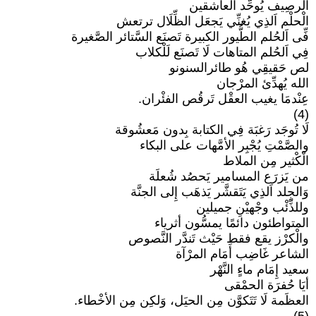
اَلرصِيف يُوحِّد العاشقين
الْحلْم اَلذِي يُغنِّي يَجعَل الظِّلَال ترتعش
فِّى اَلحُلم الطُّيور الكبيرة تَصنَع السَّتائر الصَّغيرة
فِي اَلحُلم المتاهات لَا تَصنَع لَلْكلاب
لص حَقيقِي هُو طائرالسنونو
الله يُهدِّئ المرْجان
عِنْدمَا يغيب العقْل تَرقُص الفئْران.
(4)
لَا تُوجَد رَغبَة فِي الكتابة بِدون مَعشُوقة
والصَّمْتِ يُجْبِر الأمَّهات على البكاء
الْكْثير مِن الملاط
من يَزرَع المسامير يَحصُد شُعلَة
وَالجِلد اَلذِي يَتَقشَّر يَذهَب إِلى الجنَّة
وللذِّئْب وجْهيْنِ جميلين
المتواطئون دائمًا يمسُّون أثرياء
والْكرْز يقع فقط حَيْث تَندَّر النَّصوص
الشاعر غَاضِب أَمَام المرْآة
سعيد إِمَام ماءٍ النَّهْر
أيَا حُفرَة الحمْقى
العظَمة لَا تَتَكوَّن مِن الحيَل، وَلكِن مِن الأخْطاء.