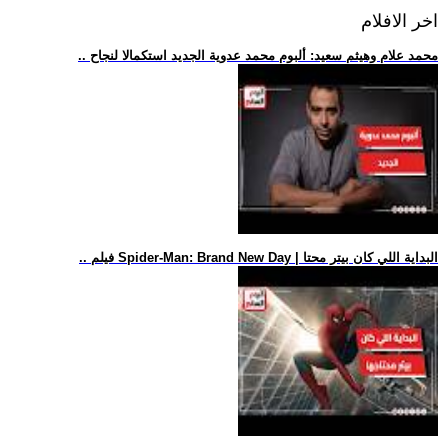
اخر الافلام
.. محمد علام وهيثم سعيد: ألبوم محمد عدوية الجديد استكمالا لنجاح
.. فيلم Spider-Man: Brand New Day | البداية اللي كان بيتر محتا