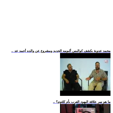
.. محمد عدوية يكشف كواليس ألبومه الجديد ومشروع عن والده أحمد عد
.. ما هو سر علاقة اليهود العرب بأم كلثوم؟