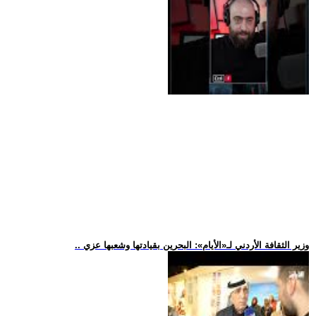
.. وزير الثقافة الأردني لـ«الأيام»: البحرين بقيادتها وشعبها عزي