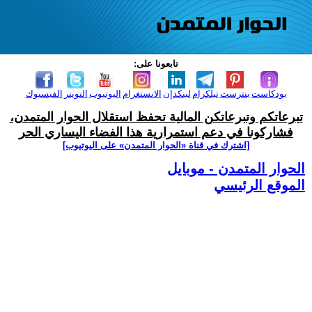
تابعونا على:
بودكاست
بنترست
تيلكرام
لينكدإن
الانستغرام
اليوتيوب
التويتر
الفيسبوك
تبرعاتكم وتبرعاتكن المالية تحفظ استقلال الحوار المتمدن،
فشاركونا في دعم استمرارية هذا الفضاء اليساري الحر
[اشترك في قناة ‫«الحوار المتمدن» على اليوتيوب]
الحوار المتمدن - موبايل
الموقع الرئيسي