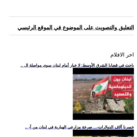
التعليق والتصويت على الموضوع في الموقع الرئيسي
اخر الافلام
.. باحث في قضايا الشرق الأوسط: لا خيار أمام لبنان سوى مواصلة ال
.. -خسرنا آلاف الدولارات-... صرخة مزارعي الهبارية في لبنان من آ