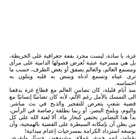
غزة، يا سادة، ليست مجرد بقعة جغرافية على الخريطة،
بل هي مسرحية عبثية تُعرض فصولها الدامية على مرأى
ومسمع العالم، والعالم يصفق أو يغض الطرف، حسب ما
ترى عيناه وتسمع اذناه وينبض به قلبه ويتلون به
احساسه.
منذ أيام قليلة، كان تضامن العالم مع قطاع غزة يدفعنا
الى التمسك بالأمل رغم الألم، لأنه كان تضامنًا إنسانيًا مع
قضية شعبٍ يتعرض للتفجير والذبح في بث مباشر.
واليوم، وبلمح البصر، أو ربما بطلقة رصاصة في الرأس،
بدأ هذا التضامن يختفي كبخار ماء. ألا لعنة الله على كل
من يظن أن بإمكانه السيطرة على القضية بالهمجية، وأن
بوسعه استرداد الكرامة بمسرحيات إعدام ميدانية!
يقولون إنهم خونة، عملاء، مشبوهون. حسنًا، ولنفرض