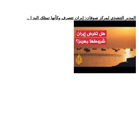
.. المدير التنفيذي لمركز صوفان: إيران تتصرف وكأنها تمتلك اليد ا