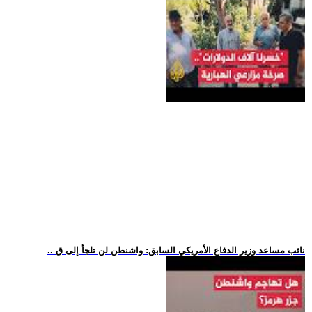
.. نائب مساعد وزير الدفاع الأمريكي السابق: واشنطن لن تلجأ إلى ق