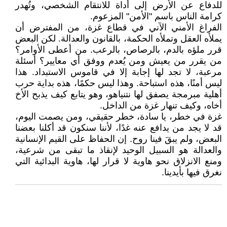
للدفاع عن الأرض إلى أداة للانتقام الشخصي، وتُهدر
كرامة الناس باسم "الأمن" المزعوم.
الفراغ الأمني الآني في قطاع غزة، من المفترض أن
يملأه العقل وتملأه الحكمة، بالقانون والعدالة. لكن البعض
قرر ملؤه بالدم، بالرصاص، بالرعب. من أعطى الأوامر؟
من يقرر من يعيش ومن يُعدم ووفق أي معايير؟ أسئلة
مرعبة، لا تجد لها إجابة إلا في قاموس الاستبداد. هذا
ليس أمنًا، هذه استباحة. وهذا ليس حكمًا، هذه بداية حرب
أهلية مبرمجة يصفق لها نتنياهو، وهو يتابع كيف يذبح الأخ
أخاه، وكيف تنهار غزة من الداخل.
غزة في خطر، يا سادة، خطر حقيقي، ومن يصمت اليوم،
قد لا يجد من يدافع عنه غدًا، لأننا سنكون قد أكلنا بعضنا
البعض، ولم يبقَ فينا روح. إن الحفاظ على القيم الإنسانية
والعدالة هو السبيل الوحيد لإنقاذ ما تبقى من شرعية،
ومنع الانزلاق نحو هاوية لا قرار لها، هاوية البدائية التي
نغرق فيها بأيدينا.