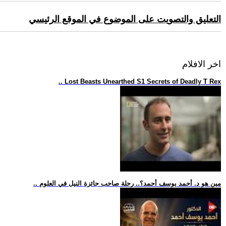
التعليق والتصويت على الموضوع في الموقع الرئيسي
اخر الافلام
.. Lost Beasts Unearthed S1 Secrets of Deadly T Rex
.. مين هو د. أحمد يوسف أحمد؟.. رحلة صاحب جائزة النيل في العلوم