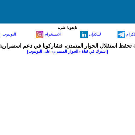
تابعونا على:
لكرام
لينكدإن
الانستغرام
اليوتيوب
ية تحفظ استقلال الحوار المتمدن، فشاركونا في دعم استمرارية 
[اشترك في قناة ‫«الحوار المتمدن» على اليوتيوب]