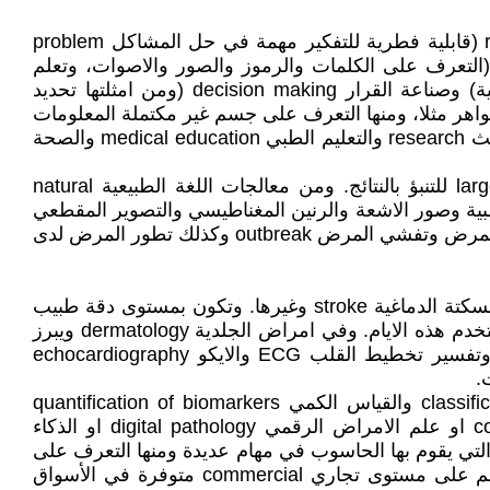
الذكاء الاصطناعي ببساطة يعني استخدام أنظمة الكومبيوتر لتنفيذ مهام تحتاج ذكاء الانسان تقليديا مثل المنطق reasoning (قابلية فطرية للتفكير مهمة في حل المشاكل problem
solv تبرير حياة كل يوم، ويتعلم الانسام ذلك من خلال اللغة والخبرة) والتعرف على الانماط pattern of recognition (التعرف على الكلمات والرموز والصور والاصوات، وتعلم
الحروف الابجدية وبالتسلسل، والأخيرة مهارة في تنفيذ اعمال معقدة مثل تصنيف الصور والتنبؤ باتجاهات الأسواق المالية) وصناعة القرار decision making (ومن امثلتها تحديد
رها)والتعلم من البيانات learning from data(القابلية على تصنيف الظواهر مثلا، ومنها التعرف على جسم غير مكتملة المعلومات
عنه او التعرف على جسم من صورة جزئية له). وفي الطب للذكاء الاصطناعي دور في العناية السريرية clinical care والبحث research والتعليم الطبي medical education والصحة
ويمكن تنفيذ المهام المشار اليها بواسطة تعليم الماكنة Machine learning ومنها من مجموعة بيانات واسعة large dataset للتنبؤ بالنتائج. ومن معالجات اللغة الطبيعية natural
وتحليل النصوص الطبية والكلام. ودور الكومبيتر في تفسير computer interpreting الصور الطبية وصور الاشعة والرنين المغناطيسي والتصوير المقطعي
المحوسب وشرائح النسيج المرضية histopathology slides. والروبوتية والاتمتة robotic and automation. والتحليل للتنبؤ بالمرض وتفشي المرض outbreak وكذلك تطور المرض لدى
التشخيصات وهنا تبرز الاشعة radiology ومنها على سبيل المثال فقط طراز لتشخيص امراض الرئة، والكسور، وعلامات السكتة الدماغية stroke وغيرها. وتكون بمستوى دقة طبيب
الاشعة. وفي علم الامراض pathology يبرز تحليل شرائح رقمية digital slide analysis لأمراض السرطان وغيرها وهي تستخدم هذه الايام. وفي امراض الجلدية dermatology ويبرز
فيها تصنيف الآفات lesions مثل الخلد mole وسرطان الجلد melanoma وغيرها. وفي مجال القلب cardiology قراءة وتفسير تخطيط القلب ECG والايكو echocardiography
وكمثال على اليات عمل AI يبرز علم الامراض حيث مهام الكشف detection والتجزئة segmentation والتصنيف classification والقياس الكمي quantification of biomarkers
للوصول الى تشخيص المرض من الشريحة. ولهذه الاليات اسم منها علم الامراض المحوسب computational pathology او علم الامراض الرقمي digital pathology او الذكاء
اس الكمي من الواجبات التي يقوم بها الحاسوب في مهام عديدة ومنها التعرف على
الصور والوجوه وبصمات الأصابع وتم تطويعها على فحص الشرائح. وفي هذا المجال هناك برامج حاسوب يتعامل بها العالم على مستوى تجاري commercial متوفرة في الأسواق