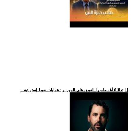
.. ابتداءً 6 أغسطس | القبض على المهربين: عمليات ضبط إستوائية |