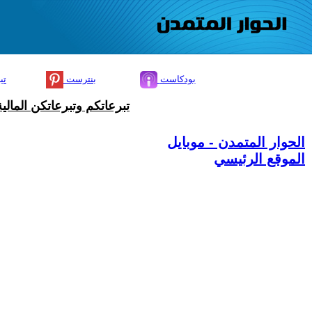
بودكاست
بنترست
تي
تبرعاتكم وتبرعاتكن المال
الحوار المتمدن - موبايل
الموقع الرئيسي