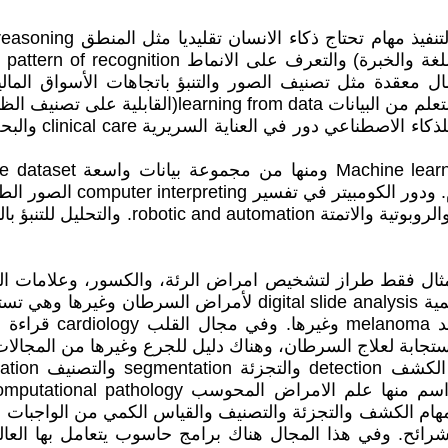
ing
الأهداف والاولويات ووسائل أخرى لتحقيق الامنيات وغي
language processing لتفهم 
عي في التشريح المرض AI for histopathology. ان مهام الكشف والتجزئة والتصنيف والقي