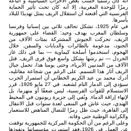
أنه كان رسميًا حسب بعض الأحزاب السياسية و أتباعه
رمزًا للوحدة المغربية، إلا أنه كان تحت تأثير الحماية
الفرنسية التي أقنعته أن استقلال الريف يمثل تهديدًا للبلاد
بأسرها.
في عام 1925، تشكل تحالف ثلاثي بين إسبانيا وفرنسا
وسلطان المغرب بهدف وحيد: القضاء على جمهورية
الريف. تحركت الجيوش المشتركة بمئات الآلاف من
الجنود، مدعومة بالطائرات والدبابات والسفن. خلال
الهجوم، استخدموا أسلحة كيماوية — بما في ذلك غاز
الخردل — تم رشها بشكل واسع فوق قرى الريف. قتل
الآلاف من المدنيين الأبرياء، وحتى يومنا هذا، تحمل جبال
الريف آثار هذا التسمم. على الرغم من شجاعة مقاتليه،
أدرك محمد بن عبد الكريم الخطابي أن استمرار الحرب
سيؤدي إلى الدمار التام لشعبه. في 27 مايو 1926، قرر
الاستسلام للقوات الفرنسية، ليس ضعفًا أو منهزما، بل
لإنهاء إراقة الدماء. ونُفي إلى جزيرة ريونيون في المحيط
الهندي، حيث عاش في المنفى لعدة سنوات قبل الانتقال
إلى القاهرة، حيث ظل رمزًا للنضال المناهض للاستعمار
والكرامة الوطنية حتى وفاته.
وعلى الرغم من أن الحكومة المركزية للجمهورية توقفت
عن العمل في 1926،فقد استمرت مؤسساتها ونفوذها