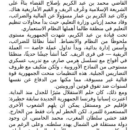
القاضي محمد بن عبد الكريم بإصلاح القضاء بناءً على
الشريعة الإسلامية وعُرف الريف و القيم الأمازيغية هناك.
وكان عبد الكريم بن عمار مسؤولًا عن المالية والضرائب،
وقاد محمد إزياني وزارة التعليم، حيث بدأ محاولات تنظيم
التعليم في منطقة طالما أهملها النظام الاستعماري.
تحت قيادة بن عبد الكريم، شهدت الجمهورية مستوى
ملحوظًا من النظام والانضباط. أنشأ نظامًا للضرائب،
وأسس إدارة بدائية، وبدأ تداول عملة خاصة — العملة
الريفية — في قرى الريف. كما أنشأ جيشًا حديثًا، منظمًا
في أفواج مع تسلسل هرمي صارم، مع تدريب عسكري
مستوحى من النماذج الأوروبية ، ولكن متكيف مع ظروف
التضاريس الجبلية. هذه التنظيمات منحت الجمهورية قوة
قتالية غير مسبوقة، مما مكنها من الدفاع عن نفسها
لسنوات ضد تفوق قوتين أوروبيتين.
ومع ذلك، كان حلم الاستقلال مثيرًا للجدل منذ البداية.
اعتبرت إسبانيا وفرنسا الجمهورية الجديدة سابقة خطيرة:
فإقليم حر ومستقل يمكن أن يلهم الشعوب الأخرى
المستعمرة للتمرد. لكن الخطر لم يأت فقط من الخارج.
فقد خشي سلطان المغرب، محمد الخامس، أن وجود
دولة مستقلة في الشمال يهدد سلطته. وعلى الرغم من