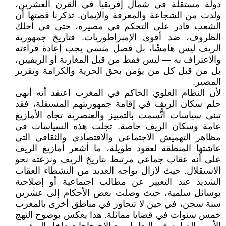
دولة مستقلة في شمال إفريقيا في القرن العشرين،
ولدت من الشجاعة والمعرفة والإيمان. تذكرنا قصتها أن
الشعب قادر على التحكم في مصيره، حتى في أحلك
الظروف، ضد أقوى الإمبراطوريات. فتاريخ جمهورية
الريف ليس هامشًا، بل فصل منسي يجب إعادة قراءته
والاعتراف به — ليس فقط من قبل المغاربة أو الريفيين،
بل من قبل كل من يؤمن بحق الحرية والكرامة وتقرير
المصير.
لأن النظام العلوي الحاكم في المغرب اعتقد أنه أنهى
حلم سكان الريف في إقامة جمهوريتهم المستقلة، فقد
تبنى سياسات اتُّسمت بالتمييز والعنصرية تجاه الأمازيغ
عامة وسكان الريف خاصة. تجلت هذه السياسات في
مظاهر التهميش الاجتماعي والاقتصادي والثقافي التي
عاشتها المنطقة لعقود طويلة، ما أشعر أمازيغ الريف
على أنه عقاب جماعي مرتبط بتاريخ الريف ونزعته نحو
الاستقلال. حيث لازال يواجه العديد من النشطاء العقاب
الشديد عند التعبير عن مطالب اجتماعية أو إصلاحية
بوسائل سلمية، حيث وصلت بعض الأحكام إلى عشرين
سنة سجن، في حين لا تتجاوز في مناطق أخرى بالمغرب
خمس سنوات في قضايا مماثلة. هذا يعكس بوضوح النهج