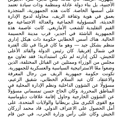
الأجنبية، بل بناء دولة عادلة ومنظمة وذات سيادة تعتمد
على أسسها الخاصة. كانت هذه الجمهورية، المتجذرة
بعمق في هوية وثقافة الريف، محاولة لدمج الإدارة
الحديثة، المسؤولية الجماعية والعدالة الاجتماعية مع
القيم التقليدية للشعب الأمازيغي. كانت عاصمة هذه
الجمهورية الناشئة في أجدير، قرب مدينة الحسيمة
الحالية. هناك أسس الخطابي حكومة ذات هيكل إداري
منظم بشكل جيد — وهو ما كان فريدًا في تلك الفترة
في شمال إفريقيا. كان رئيس الدولة والقائد الأعلى
للجيش، لكن إدارته لم تكن استبدادية؛ فقد تعاون مع
مجلس من الوزراء وممثلين عن القبائل المختلفة، الذين
وضعوا معًا الاستراتيجية السياسية والعسكرية للجمهورية.
تكونت حكومة جمهورية الريف من رجال المعرفة
والاعتقاد. كان عبد السلام الخطابي، شقيق الزعيم،
مسؤولًا عن الشؤون الداخلية ونظم الإدارة المحلية في
المناطق المحررة. وكان الحاج حسن تمسماني مسؤولًا
عن الشؤون الخارجية وحاول إقامة علاقات دبلوماسية
مع القوى الكبرى مثل بريطانيا والولايات المتحدة، على
أمل الحصول على الاعتراف الدولي. قاد محمد أزركان
الجيش وكان على رأس وزارة الحرب، في حين قام