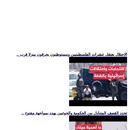
.. الاحتلال يعتقل عشرات الفلسطينيين ومستوطنون يحرقون منزلا قرب
.. تجدد القصف المتبادل بين الحكومة والحوثيين يهدد بمواجهة مفتوح