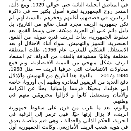
في المناطق الجبلية النائية حتى حوالي 1929. ومع ذلك،
استمر روح الجمهورية لفترة أطول بكثير — في ذاكرة
الريفيين، في قصصهم، أغانيهم وفخرهم. بالنسبة لهم، لم
تكن جمهورية الريف مجرد فصل ضائع من التاريخ، بل
دليل دائم على أن الحرية ممكنة، حتى وسط القمع. بعد
سقوط الجمهورية، بدأت للريف فترة طويلة من القمع،
العنصرية، التمييز والتهميش. سواء أثناء الاحتلال أو بعد
الاستقلال الشكلي للمغرب عام 1956، ظلت المنطقة
متخلفة وغالبًا مستهدفة بالعنف من الدولة. تم استبعاد
الريف بشكل منهجي من التنمية الاقتصادية، وتم قمع
محاولات الانتفاضات التي عرفها الريف — مثل 1958،
1984 و2017 — بالقوة. هذا التاريخ من التهميش والإذلال
دفع العديد من الريفيين لمغادرة وطنهم إلى أوروبا، خاصة
إلى هولندا، بلجيكا، فرنسا وإسبانيا، بحثًا عن الكرامة
والأمان ومستقبل كانوا و لازالوا محرومًين منهم في
وطنهم.
واليوم، بعد ما يقرب من قرن على سقوط جمهورية
الريف، لا يزال إرثها حيًا. فهي ترمز إلى الرغبة في
الحرية، الحكم الذاتي والعدالة ، وهي قيم متأصلة بعمق
في هوية شعب الريف الأمازيغي. وكانت الجمهورية أول