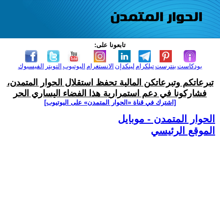
تابعونا على:
بودكاست
بنترست
تيلكرام
لينكدإن
الانستغرام
اليوتيوب
التويتر
الفيسبوك
تبرعاتكم وتبرعاتكن المالية تحفظ استقلال الحوار المتمدن،
فشاركونا في دعم استمرارية هذا الفضاء اليساري الحر
[اشترك في قناة ‫«الحوار المتمدن» على اليوتيوب]
الحوار المتمدن - موبايل
الموقع الرئيسي