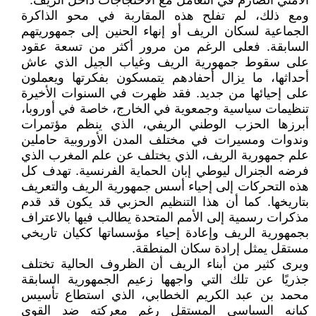
الأمني الصارم في التعامل مع الاحتجاجات داخل الريف.
ومع ذلك، لم تفلح هذه المقاربة في محو الذاكرة
الجماعية لسكان الريف أو إنهاء الحنين إلى جمهوريتهم
السابقة. فعلى الرغم من مرور أكثر من تسعة عقود
على سقوط جمهورية الريف وغياب الجيل الذي عاش
أحداثها، ما يزال أحفادهم يتمسكون بفكرتها ويعملون
على إحيائها من جديد. فقد ظهرت في السنوات الأخيرة
تنظيمات سياسية وجمعوية في الخارج، خاصة في أوروبا،
أبرزها الحزب الوطني الريفي، الذي ينظم مؤتمرات
وندوات ومسيرات في مختلف المدن الأوروبية حاملين
علم جمهورية الريف، الذي يختلف عن علم المغرب الذي
فرضه الجنرال ليوطي إبان الحماية الفرنسية. تهدف كل
هذه التحركات إلى إحياء أسس جمهورية الريف والتعريف
بتاريخها. كما أن هذا التنظيم الحزبي قد يكون قد قدم
مذكرات رسمية إلى الأمم المتحدة يطالب فيها بالاعتراف
بجمهورية الريف وإعادة إحياء مؤسساتها ككيان تاريخي
مستقل يمثل إرادة سكان المنطقة.
ويرى كثير من أبناء الريف أن الظروف الحالية تختلف
جذريًا عن تلك التي واجهها زعيم الجمهورية السابقة
محمد بن عبد الكريم الخطابي، الذي استطاع تأسيس
كيانه السياسي المستقل رغم معركته ضد القوى