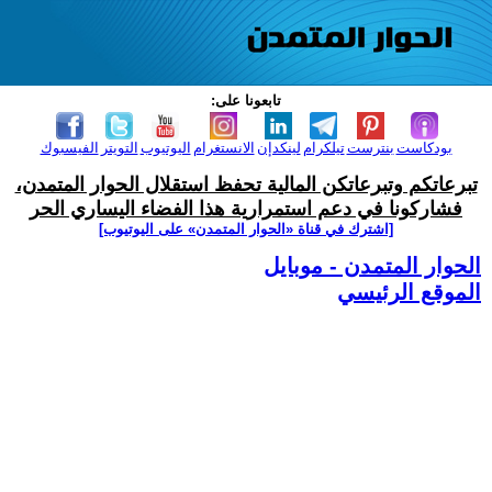
تابعونا على:
بودكاست
بنترست
تيلكرام
لينكدإن
الانستغرام
اليوتيوب
التويتر
الفيسبوك
تبرعاتكم وتبرعاتكن المالية تحفظ استقلال الحوار المتمدن،
فشاركونا في دعم استمرارية هذا الفضاء اليساري الحر
[اشترك في قناة ‫«الحوار المتمدن» على اليوتيوب]
الحوار المتمدن - موبايل
الموقع الرئيسي