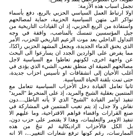
نجمل اسباب هذه الأزمة:
اولا ارتباط العمل السياسي الحزبي بالريع، دفع بأسماء
نواكر الى متهن السياسية الحزبية، حماية لمصالحهم
واستفاذة من الريع الحزبي، إذ ان القيادات التاريخية من
جيل المؤسسين تتمسك بالمناصب، واقفة في وجه
التداول الداخلي بعد موت الزعيم التاريخي للحزب، الأمر
الذي يخنق الدماء الجديدة، وبجعل المشهد الحزبي راكدًا،
مما يفرض على الواردين الجدد ان يسارعوا الى البحث
عن واجهة اخرى، لكونهم تعاطوا مع السياسية لاجل
مصالحهم الضيقة اي منطق نفعي، الشيء الذي يؤدى في
أغلب الأحيان إلى انشقاقات او تأسيس احزاب جديدة،
حتى تمت بلقنة الحياة السياسية.
ثانيا تعامل القيادة دخل الأحزاب السياسية تتعامل مع
المنتمين بعقلية الشيخ والمريد، إذ على المنخرط "المريد"
تنفيذ اوامر القيادة "الشيخ" الذي لا يأته الباطل....دون
نقاش ولا جدل، إذ يتم تغيب المنتمين في المشاركة في
صنع القرارات واقضاء قواهم الاقتراحية، وما عليهم الا
تنفيذ الاومر والتعليمات، وهذا لا يقتصر على حزب دون،
بل الكل فالأحزاب الراديكالية لم تنجُ من هذه
الممارسات، رغم كونها ترفع شعارات التغيير...، الا انه