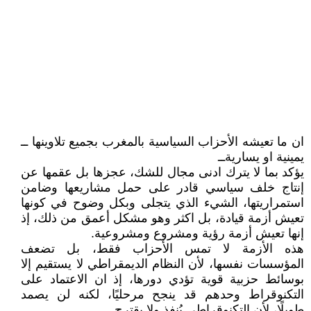
ان ما تعيشه الأحزاب السياسية بالمغرب بجميع تلاوينها ــ
يمينية او يساريةــ
يؤكد بما لا يترك ادنى مجال للشك، عجزها بل عقمها عن
إنتاج خلف سياسي قادر على حمل مشاريعها وضامن
استمراريتها، الشيء الذي يتجلى وبكل وضوح في كونها
تعيش أزمة قيادة، بل اكثر وهو مشكل أعمق من ذلك، إذ
إنها تعيش أزمة رؤية ومشروع ومشروعية.
هذه الأزمة لا تمس الأحزاب فقط، بل تضعف
المؤسسات نفسها، لأن النظام الديمقراطي لا يستقيم إلا
بوسائط حزبية قوية تؤدي دورها، إذ ان الاعتماد على
التكنوقراط وحدهم قد ينجح مرحليًا، لكنه لن يصمد
طويلًا، لأن التكنوقراطي يُنفذ ولا يقترح.