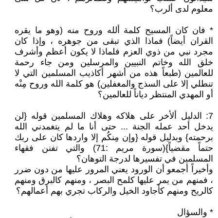
معلوم لدى ألرب؟
* فان كان المسيح كلمة ألله وروح منه (وهو ما يقره
القران أيضاً) فماذا الذي تبقى من جوهره ، وإذا كان
مجرد نبي من ذوي العزم فلماذا لا يكون أعظم وأشرف
خلق الله وخاتم النبيين والمرسلين ومن جاء رحمة
للعالمين (طبعاً هذه من أشهر أكاذيب المسلمين التي لا
تنطلي إلا على السذج والمغفلين) هو كلمة الله وروح مِنْه
أو المهدي المنتظر دياناً للعالمين؟
7: الدليل ألأخر على هلاكه وهلاك المسلمين قوله {لن
يدخل أحد عمله الجنة ... حتى أنا ما لم يتغمدني الله
برحمته} وبدليل قوله {وإن مِنكُم إلا واردها كان على ربك
حتماً مقضياً}(سورة مريم :71) والتي تفنن فقهاء
المسلمين في تفسيرها لدرجة التوهان؟
وأخيراً أجمعو أن الورود يعني المرور عليها من دون ضرر
، فمنهم من يمر عليها كلمح البصر ، ومنهم كالبرق ومنهم
كالريح ومنهم كأجاود الخيل والركاب تجري بهم أعمالهم؟
* والسؤال