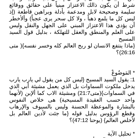
شرط أن يكون ذالك الاعتزاز مبنياً على حقائق ووقائع
سليمة وصحيحة لابل ومدعمة بأدلة وبراهين قاطعة (إذ
ليس كل ما يلمع ذهباً ، ولا كل سحر يرى عجباً) وألأخطر
أن يؤدي هذا الاعتزاز المبني على الجهل والنقل وليس
على العلم والمنطق والعقل للتهلكة ، بدليل قول السيد
المسيح
{ماذا ينتفع الانسان لو ربح العالم كله وخسر نفسه}( متى
26:16)؟
* المَوضُوعْ
1: يقول السيد المسيح {ليس كل من يقول لي يارب يارب
يدخل ملكوت السماوات بل الذي يعمل مشيئة أبي الذي
في السماوات}(متى21:7) ومشيئة الاب كما ألإبن (لأنهما
واحد حسب العقيدة المسيحية) هى خلاص النفوس
بالبشارة والموعظة الحسنة وليس بالسيوف والإرهاب
وقطع الرؤوس بدليل قوله {ما جئت لأدين العالم بل
لأخلص العالم} (يوحنا 47:12)؟
* تحليل الآية