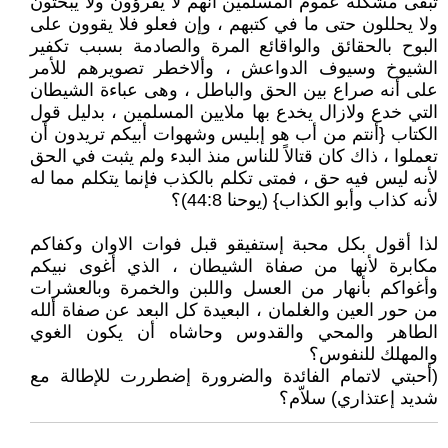
تبقى مشكلة عموم المسلمين أنهم لا يقرؤون ولا يبحثون
ولا يحللون حتى ما في كتبهم ، وإن فعلو فلا يقوون على
البوح بالحقائق والواقائع المرة والصادمة بسبب تكفير
الشيوخ وسيوف الدواعش ، وألاخطر تصويرهم للأمر
على أنه صراع بين الحق والباطل ، وهى عباءة الشيطان
التي خدع ولازال يخدع بها ملايين المسلمين ، بدليل قول
الكتاب {أنتم من أب هو إبليس وشهوات أبيكم تريدون أن
تعملوا ، ذاك كان قتالاً للناس منذ البدء ولم يثبت في الحق
لأنه ليس فيه حق ، فمتى تكلم بالكذب فإنما يتكلم مما له
لأنه كذاب وأبو الكذاب} (يوحنا 44:8)؟
لذا أقول بكل محبة إستفيقو قبل فوات الاوان وكفاكم
مكابرة لأنها من صفاة الشيطان ، الذي أغوى نبيكم
وأغواكم بأنهار من العسل واللبن والخمرة وبالعشرات
من حور العين والغلمان ، البعيدة كل البعد عن صفاة ألله
الطاهر والمحي والقدوس وحاشاه أن يكون الغوي
والمهلك للنفوس؟
(أحبتي لاتمام الفائدة والضرورة إضطررت للإطالة مع
شديد إعتذاري) سلاّم؟