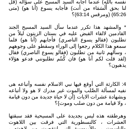
نفسه بالله) عندما أجابه السيد المسيح على سؤاله (قل
لنا بحق أَلَسَمَاء من أنت) فأجابه يسوع (أنا هو) (متى
65:26) (ومرقس 63:14)؟
* والمشهد هذا تكرر عندما سأل السيد المسيح الجند
القادمين لالقاء القبض عليه في بستان الزيتون ليلاً من
تطلبون (فقالو يسوع الناصري) فأجابهم (أنا هو) فلما
سمعو هذا الكلام رجعوا إلى الوراء وسقطو على وجوههم
، وسألهم ثانية من تطلبون (فقالو يسوع الناصري) فقال
(لقد قلت لكم أنا هو) فان كُنتُم تطلبونني فدعو هؤلاء
يذهبون؟
4: الكارثة التي أوقع فيها نبي الاسلام نفسه وأتباعه هى
نفيه لمسألة الصَّلب والموت غير مدرك لا هو ولا أتباعه
وبشهادة عشرات الايات {أن لا حياة جديدة من دون قيامة
، ولا قيامة من دون صلب وموت}؟
وهرطقته هذه ليس بجديدة على المسيحية فقد سبقتها
العشرات ، كالنسطورية التي فرقت بين اللاهوت
والناسوت ، والأريوسية التي إنتقصت من لاهوته ،