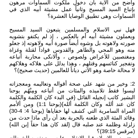
واضح من الآية بأن دخول ملكوت السماوات مرهون
بإتباع السيد المسيح وثانياً عمل مشيئة أبيه الذي في
السماوات وهى تطبيق الوصايا العشرة؟
فهل نبي الاسلام والمسلمين يتبعون السيد المسيح
ويعملون مشيئة أبيه أم بالعكس ، إذ لم يكتفو بتشويه
صورته ولاهوته بل وشوه أيضاً صورة أبيه ولاهوته إذ جعلو
منه وهو المحي والطاهر والقدوس قواداً لقتلة وغزاة
ومغتصبين للأعراض ولصوص ، وألانكى محاربة أتباعه
وتفجير كنائسهم وقتلهم ، وهذا يدلل على هلاكه وهلاكهم
لا محالة خاصة وهو الآتي دياناً للعالمين (حديث صحيح)؟
2: وخير من شهد على صحة أقواله وتعاليمه ومعجزاته
ليسوا فقط تلاميذه والمئات من أتباعه ومِنْهُم يوحنا
البشير كاتب إنجيله القائل {في البدء كان الكلمة والكلمة
كان عند ألله وكان الكلمة ألله}(يوحنا 1:1) ومن ألأمم
المراة السامرية التي كشف لها خفاياها (يوحنا 4: 4-30)
وقائد المئة الذي طعنه بالحربة بعد أن رأى ماذا حدث من
زلزلة وظلمة عند صلبه قال {لقد كان هذا حقاً إبن الله}
(مرقس 39:15)؟