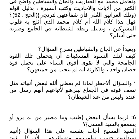
وتعامل محمد مع العفاريت والجان والشياطين واضح في
الكثير من ألايات والاحاديث وكتب السيرة ، بدليل قوله
(وتلك الغرانيق العُلى فأن شفاعتهن لترتجى}(الحج : 52)؟
فهل هذا كلام الله أم كلام محمد الذي أثلج به قلوب
المشركين ، وبدليل ربطه لشيطانه في الجامع وضربه
حتى أسلم؟
وبعيداً عن الجان والشياطين يطرح السؤال؟
كيف لتلك النسوة المسكينات أن يتحملن تلك القوة
الجامحة والتي لا تقوى أقوى النساء على تحمل قوة
حصان واحد ، والكارثة انه لم ينجب من جميعهن؟
* والسؤال ألاخطر لماذا لم يعطي ألله لبعض أنبيائه مثل
نصف قوته في الجماع ليبرهنو لأتباعهم أنهم رسل من
عنده وليس من عند الشيطان؟
6: لربما يسأل البعض {طيب وما مصير من لم يرو أو
يسمعو بالسيد المسي}؟
السيد المسيح أجاب بنفسه على هذا السؤال {أنهم
سيدانون حسب نواميسهم وضمائرهم ، لأن كل شئ