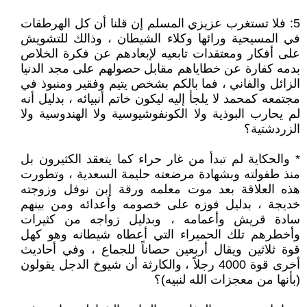
5: فلا تستغرب عزيزي المسلم إن قلنا أن كل الهرطقات
في المسيحية ورائها وكلاء الشيطان ، وذالك للتشويش
على أفكار ومعتقدات تابعيه لإبعادهم عن فكرة الخلاص
بدمه كفارة عن خطاياهم مقابل حصولهم على مجد الدنيا
الزائل والفاني ، فما بالكم بشخص يتيم وفقير ومنبوذ في
مجتمعه كمحمد لا يلجأ إليه ليكون خاتم أنبيائه ، بدليل أنه
لم يحارب البوذية ولا الكونفوشيوسية ولا الهندوسية ولا
الزردشتية؟
* والحكاية لم تبدأ من غار حراء كما يتعقد الكثيرون بل
منذ طفولته وبشهادة مرضعته حليمة السعدية ، وتطورت
هذه العلاقة بعد موت معلمه ورقة إبن نوفل وزوجته
خديجة ، بدليل فوزه على خصومه وأعدائه ومن بينهم
سادة قريش وأعمامه ، وبدليل زواجه من كثيرات
وأخطرهم تلك الحميراء التي أعطاه شيطانه وهو كهل
قوة ثلاثين ويقال أربعين حصاناً للجماع ، وفي أحاديث
أخرى قوة 4000 رجلاً ، والكارثة أن شيوخ الدجل يقولون
(بأنها من معجزات الله لنبيه)؟