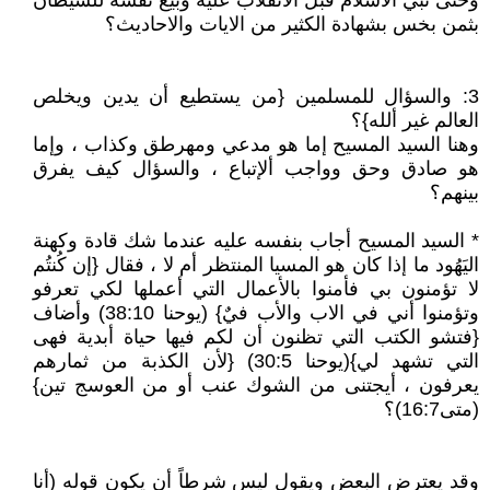
وحتى نبي الاسلام قبل الانقلاب عليه وبيع نفسه للشيطان
بثمن بخس بشهادة الكثير من الايات والاحاديث؟
3: والسؤال للمسلمين {من يستطيع أن يدين ويخلص
العالم غير ألله}؟
وهنا السيد المسيح إما هو مدعي ومهرطق وكذاب ، وإما
هو صادق وحق وواجب ألإتباع ، والسؤال كيف يفرق
بينهم؟
* السيد المسيح أجاب بنفسه عليه عندما شك قادة وكهنة
اليَهُود ما إذا كان هو المسيا المنتظر أم لا ، فقال {إن كُنتُم
لا تؤمنون بي فأمنوا بالأعمال التي أعملها لكي تعرفو
وتؤمنوا أني في الاب والأب فيٌ} (يوحنا 38:10) وأضاف
{فتشو الكتب التي تظنون أن لكم فيها حياة أبدية فهى
التي تشهد لي}(يوحنا 30:5) {لأن الكذبة من ثمارهم
يعرفون ، أيجتنى من الشوك عنب أو من العوسج تين}
(متى16:7)؟
وقد يعترض البعض ويقول ليس شرطاً أن يكون قوله (أنا