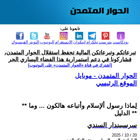
تابعونا على:
بودكاست
بنترست
تيلكرام
لينكدإن
الانستغرام
اليوتيوب
التويتر
الفيسبوك
تبرعاتكم وتبرعاتكن المالية تحفظ استقلال الحوار المتمدن،
فشاركونا في دعم استمرارية هذا الفضاء اليساري الحر
[اشترك في قناة ‫«الحوار المتمدن» على اليوتيوب]
الحوار المتمدن - موبايل
الموقع الرئيسي
** لِماذا رسول ألإسلام وأتباعه هالكون ... وما
الدليل **
سرسبيندار السندي
2025 / 10 / 20