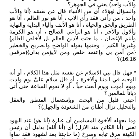
والأب واحد) يعني في الجوهر؟
والسؤال لهؤلاء أي من الأنبياء قال عن نفسَه {أنا والأب
واحد ، من رأني فقد رأى الاب ، أنا هو نور العالم ، أنا هو
الطريق والحق والحياة ، أنا هو الألف والياء البداية والنهاية
وألاول والآخر ، أنا هو الراعي الصالح ، أن هو الكرمة
وأنتم الإغصان ، ما جئت لادين العالم بل لأخلص العالم}
وغيرها الكثير ، وختمها بقوله الواضح والصريح والخطير
{من أمن بي وإعتمد خلص ومن لايؤمن يدان}(مرقس
16:16)؟
* فهل قال نبي الاسلام عن نفسه مثل هذا الكلام ، أو أنه
الوجيه في الدنيا وألاخرة ، أو قال سلام علىًّ يوم ولدت
ويوم أموت ويوم أبعث حياً ، أو لا تقوم الساعة حتى أتي
دياناً للعالمين؟
أحبتي قليل من البحث وبإستعمال المنطق والعقل
والتحليل تزال أطنان من الشعوذة والجهل)؟
وما يجهله ألأخوة المسلمين أن عبارة (أنا هو) عند اليهود
تعني (أنا الكائن منذ الازل) أي (أنا ألله) بدليل أن رئيس
الكهنة مزق ثيابه وصرخ (ما حاجتنا بعد لشهود فقد ساوا