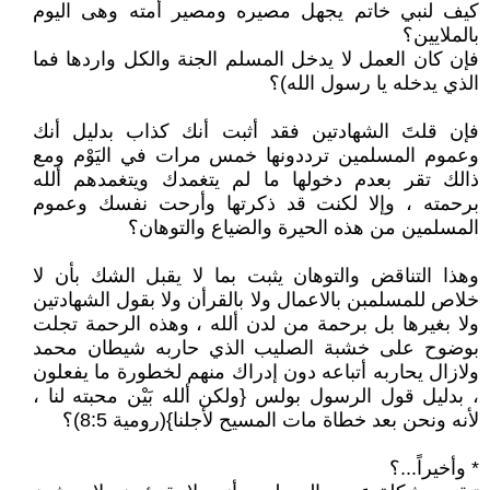
كيف لنبي خاتم يجهل مصيره ومصير أمته وهى اليوم
بالملايين؟
فإن كان العمل لا يدخل المسلم الجنة والكل واردها فما
الذي يدخله يا رسول الله)؟
فإن قلتَ الشهادتين فقد أثبت أنك كذاب بدليل أنك
وعموم المسلمين ترددونها خمس مرات في اليَوْم ومع
ذالك تقر بعدم دخولها ما لم يتغمدك ويتغمدهم ألله
برحمته ، وإلا لكنت قد ذكرتها وأرحت نفسك وعموم
المسلمين من هذه الحيرة والضياع والتوهان؟
وهذا التناقض والتوهان يثبت بما لا يقبل الشك بأن لا
خلاص للمسلمبن بالاعمال ولا بالقرأن ولا بقول الشهادتين
ولا بغيرها بل برحمة من لدن ألله ، وهذه الرحمة تجلت
بوضوح على خشبة الصليب الذي حاربه شيطان محمد
ولازال يحاربه أتباعه دون إدراك منهم لخطورة ما يفعلون
، بدليل قول الرسول بولس {ولكن ألله بَيْن محبته لنا ،
لأنه ونحن بعد خطاة مات المسيح لأجلنا}(رومية 8:5)؟
* وأخيراً...؟