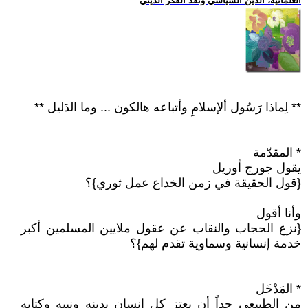
العلمانية، الدين السياسي ونقد الفكر الديني
** لِماذا رَسُول ألإسلامِ وأتباعه هالكون ... وما الدَليل **
* المقدّمة
يقول جورج أوريل
{قول الحقيقة في زمن الخداع عمل ثوري}؟
وأنا أقول
{نزع الحجاب والنقاب عن عقول ملايين المسلمين أكبر
خدمة إنسانية وسماوية تقدم لهم}؟
* المَدْخَل
من الطبيعي جداً أن يعتز كل إنسان بدينه ونبيه وكتابه