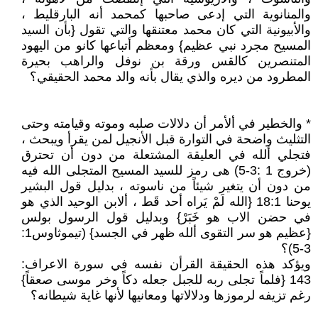
والمنانوية التي إدعى صاحبها كمحمد أنه البارقليط ،
والأبيونية التي كان محمد معتنقها والتي تقول {بأن السيد
المسيح مجرد نبي عظيم} ومعظم أتباعها كانو من اليهود
المتنصرين كالقس ورقة بن نوفل والراهب بحيرة
المطرود من ديره والذي يقال بأنه والد محمد الحقيقي؟
* والخطير في ألأمر أن دلالات صلبه وموته وقيامته وحتى
التثليث واضحة في التوارة قبل الأنجيل لمن يقرأ ويبحث ،
فتجلي ألله في العليقة المشتعلة من دون أن تحترق
(خروج 1 :3-5) هى رمز للسيد المسيح المتجلى الله فيه
من دون أن يتغير شيئاً من ناسوته ، بدليل قول البشير
يوحنا 18:1 {الله لَمْ يَراه أحد قَط ، ألابن الوحيد الذي هو
في حضن الاب هو خَبَرْ} وبدليل قول الرسول بولس
{عظيم هو سر التقوى ألله ظهر في الجسد} (تيموثاوس1:
3-5)؟
ويؤكد هذه الحقيقة القرأن نفسه في سورة الاعراف:
143 {فلماً تجلى ربه للجبل جعله دكاً وخر موسى صعقاً}
رغم تزيفه لرموزها ودلالاتها ومعانيها لأنها غاية شيطانه؟