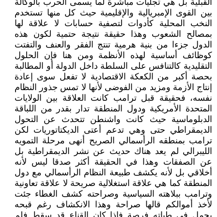
القبلية بل هي تجليات مباشرة لما يسمى الحرب بالوكالة
بين القوى الإمبريالية والإقليمية حيث كل منها تستخدم
النخب المحلية كأدوات لتصفية حسابات لا علاقة لها
بمصالح الشعوب وهذا حقيقة نتيجة حتمية لكون هذه
الدول جزءا من بنية هرمية تنتج الفقر والعنف والتفتت
كوظائف أساسية لهذه الأنظمة ومن هنا فإن الحلول
التقليدية كالتنافس على السلطة داخل الدولة أو المطالبة
بحصة أكبر من الكعكة الاقتصادية لا تفعل سوى إعادة
إنتاج الأزمة ومزيد من الفوضى لأنها لا تمس جذور النظام
نفسه، فحقيقة قبل ترامب كانت العلاقة بين الولايات
المتحدة الأمريكية ودول المنطقة تدار بقدر من اللباقة
الدبلوماسية حيث كانت واشنطن تتحدث عن التحول
الديمقراطي حتى وهي تدعم أعتى الديكتاتوريات لكن
ترامب بمنطقه الرأسمالي الصريح أنهى مرحلة التمويه
الليبرالي لم يعد هناك حديث عن نشر الديمقراطية بل
عن الصفقات وهذا في الحقيقة أكثر صدقا ليس لأنه
أخلاقي بل لأنه يكشف طبيعة النظام الرأسمالي مع دول
المنطقة كما هي علاقة استغلالية صريحة لا علاقة تعاونية
وترامب ببلاهته السياسية وصراحته كشف الغطاء جئت
لأخذ أموالكم قالها صراحة وهذا الانكشاف رغم قبحه
يحمل في طياته فرصة فإذا كان القناع قد سقط فلم