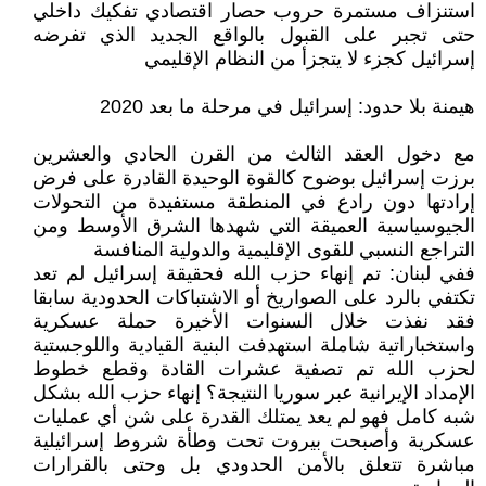
استنزاف مستمرة حروب حصار اقتصادي تفكيك داخلي
حتى تجبر على القبول بالواقع الجديد الذي تفرضه
إسرائيل كجزء لا يتجزأ من النظام الإقليمي
هيمنة بلا حدود: إسرائيل في مرحلة ما بعد 2020
مع دخول العقد الثالث من القرن الحادي والعشرين
برزت إسرائيل بوضوح كالقوة الوحيدة القادرة على فرض
إرادتها دون رادع في المنطقة مستفيدة من التحولات
الجيوسياسية العميقة التي شهدها الشرق الأوسط ومن
التراجع النسبي للقوى الإقليمية والدولية المنافسة
ففي لبنان: تم إنهاء حزب الله فحقيقة إسرائيل لم تعد
تكتفي بالرد على الصواريخ أو الاشتباكات الحدودية سابقا
فقد نفذت خلال السنوات الأخيرة حملة عسكرية
واستخباراتية شاملة استهدفت البنية القيادية واللوجستية
لحزب الله تم تصفية عشرات القادة وقطع خطوط
الإمداد الإيرانية عبر سوريا النتيجة؟ إنهاء حزب الله بشكل
شبه كامل فهو لم يعد يمتلك القدرة على شن أي عمليات
عسكرية وأصبحت بيروت تحت وطأة شروط إسرائيلية
مباشرة تتعلق بالأمن الحدودي بل وحتى بالقرارات