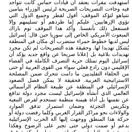
استهدفت مقرات يعتقد أن قيادات حماس كانت تتواجد
فيه وجاءت التصريحات الصريحة لرئيس الوزراء بنيامين
نتنياهو لتؤكد الموقف: أقول لقطر وجميع الدول التي
تؤوي الإرهابيين: عليكم إما طردهم أو تسليمهم وإلا
فسنفعل ذلك بأنفسنا. وأكد هذا الموقف توم باراك
المبعوث الأمريكي الخاص إلى سوريا حين قال: إسرائيل
ليس لديها خطوط حمراء ستضرب أي مكان في المنطقة
يُشكل تهديدا لها. وحقيقة هذه التصريحات لم تكن مجرد
تهديدات بلاغية بل إعلانا صريحا عن واقع جديد يؤكد أن
إسرائيل اليوم تمتلك حرية التصرف الكاملة في الفضاء
الإقليمي دون رادع فعلي سواء من القوى العربية أو حتى
من الحلفاء التقليديين ما دامت تتحرك ضمن المصلحة
الاستراتيجية الغربية. فحقيقة لا يمكن فصل الصعود
الإسرائيلي في المنطقة عن طبيعة النظام الرأسمالي
العالمي الذي أنشأه فإسرائيل ليست مجرد دولة تدافع
عن نفسها بل أداة هيمنة منظمة تستخدم لفرض التبعية
وتكريس التجزئة وضمان استمرار تدفق الموارد
والولاءات نحو مراكز القرار الغربي وكلما رفضت دولة أو
حركة هذا المنطق ووجهت إليها آلة الحرب الإسرائيلية
بدعم أو صمت دولي حتى تجبر على الرضوخ وهكذا