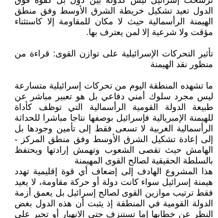
ترسخت إسرائيل ليس كدولة بين دول بل كقوة فوق
الدول تعيد تشكيل خريطة الشرق الأوسط وفق منطق
الهيمنة الرأسمالية حيث لا مكان للمقاومة إلا كاستثناء
مؤقت ولا شرعية إلا لمن يعترف بها.
تأثير التحركات الإسرائيلية على توازن القوى: قراءة من
منظور نقد الهيمنة
ما تشهده المنطقة اليوم من تحركات إسرائيلية متسارعة
ليس مجرد سلوك أمني دفاعي بل هو تعبير مباشر عن
طبيعة الدولة القومية الرأسمالية التي توظف كأداة
للهيمنة الإمبريالية فإسرائيل بوصفها نتاجا مباشرا للحداثة
الرأسمالية الغربية لا تسعى فقط إلى تأمين وجودها بل
إلى إعادة تشكيل الشرق الأوسط وفق منطق المركز -
الهامش حيث تقصى الشعوب وتهمش إرادتها ويحتفظ
بالسلطة الحقيقية لصالح القوى المهيمنة
هذا المشروع الهادف إلى إضعاف أي قوة إقليمية تهدد
هيمنة إسرائيل سواء كانت دولة أو حركة مقاومة، لا يعيد
فقط ترتيب موازين القوى لصالح إسرائيل بل يعمق أزمة
الدولة القومية في المنطقة إذ يثبت أن هذه الدول بغض
النظر عن خطابها إما تستنزف حتى الانهيار أو تجبر على