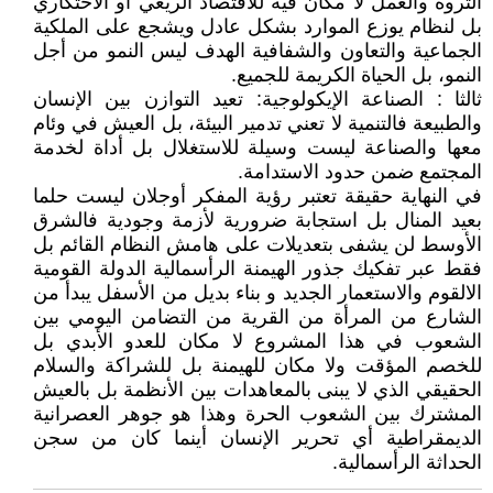
الثروة والعمل لا مكان فيه للاقتصاد الريعي أو الاحتكاري
بل لنظام يوزع الموارد بشكل عادل ويشجع على الملكية
الجماعية والتعاون والشفافية الهدف ليس النمو من أجل
النمو، بل الحياة الكريمة للجميع.
ثالثا : الصناعة الإيكولوجية: تعيد التوازن بين الإنسان
والطبيعة فالتنمية لا تعني تدمير البيئة، بل العيش في وئام
معها والصناعة ليست وسيلة للاستغلال بل أداة لخدمة
المجتمع ضمن حدود الاستدامة.
في النهاية حقيقة تعتبر رؤية المفكر أوجلان ليست حلما
بعيد المنال بل استجابة ضرورية لأزمة وجودية فالشرق
الأوسط لن يشفى بتعديلات على هامش النظام القائم بل
فقط عبر تفكيك جذور الهيمنة الرأسمالية الدولة القومية
الالقوم والاستعمار الجديد و بناء بديل من الأسفل يبدأ من
الشارع من المرأة من القرية من التضامن اليومي بين
الشعوب في هذا المشروع لا مكان للعدو الأبدي بل
للخصم المؤقت ولا مكان للهيمنة بل للشراكة والسلام
الحقيقي الذي لا يبنى بالمعاهدات بين الأنظمة بل بالعيش
المشترك بين الشعوب الحرة وهذا هو جوهر العصرانية
الديمقراطية أي تحرير الإنسان أينما كان من سجن
الحداثة الرأسمالية.