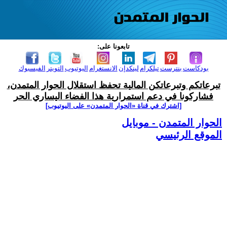
تابعونا على:
بودكاست
بنترست
تيلكرام
لينكدإن
الانستغرام
اليوتيوب
التويتر
الفيسبوك
تبرعاتكم وتبرعاتكن المالية تحفظ استقلال الحوار المتمدن،
فشاركونا في دعم استمرارية هذا الفضاء اليساري الحر
[اشترك في قناة ‫«الحوار المتمدن» على اليوتيوب]
الحوار المتمدن - موبايل
الموقع الرئيسي