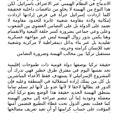
الاندماج في النظام الهيمني عبر الاعتراف باسرائيل. لكن
هذا النوع من الهيمنة لا يخلو من تناقضات داخلية فحقيقة
كلما ازدادت إسرائيل جرأة في فرض إرادتها ازدادت
إمكانية ولادة مقاومة شعبية عابرة للحدود مقاومة لا
تعتمد على الدولة بل على التضامن العضوي بين الشعوب
وعلى وعي جماعي بضرورة كسر حلقة التبعية والانقسام
وهنا يكمن بذور زوال الهيمنة ليس عبر مواجهة عسكرية
تقليدية بل عبر بناء بدائل ديمقراطية لا مركزية وشعبية
تعيد للإنسان كرامته وحريته.
مستقبل تركيا: بين مخالب الهيمنة وضرورة التضامن
حقيقة تركيا بوصفها دولة قومية ذات طموحات إقليمية
تجد نفسها اليوم في مفترق طرق خطير فهي تدرك أن
المشروع الإسرائيلي لا يستهدف فقط الأعداء المباشرين
بل كل من يملك إرادة استقلالية في المنطقة وعليه فإن
الدور قد يطالها لاحقا لا لأنها عدو بل لأنها لم تسلم تماما
بمنطق الهيمنة الجديد حقيقة هذا الوضع يضع تركيا أمام
معضلة وجودية إما أن تنضم صراحة إلى محور الهيمنة
كما فعلت بعض الدول تحت غطاء التطبيع فتضمن أمنها
المؤقت على حساب كرامتها أو أن تعيد تعريف مصالحها