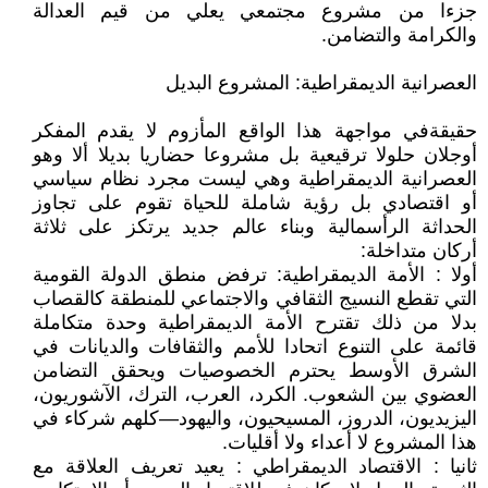
جزءا من مشروع مجتمعي يعلي من قيم العدالة
والكرامة والتضامن.
العصرانية الديمقراطية: المشروع البديل
حقيقةفي مواجهة هذا الواقع المأزوم لا يقدم المفكر
أوجلان حلولا ترقيعية بل مشروعا حضاريا بديلا ألا وهو
العصرانية الديمقراطية وهي ليست مجرد نظام سياسي
أو اقتصادي بل رؤية شاملة للحياة تقوم على تجاوز
الحداثة الرأسمالية وبناء عالم جديد يرتكز على ثلاثة
أركان متداخلة:
أولا : الأمة الديمقراطية: ترفض منطق الدولة القومية
التي تقطع النسيج الثقافي والاجتماعي للمنطقة كالقصاب
بدلا من ذلك تقترح الأمة الديمقراطية وحدة متكاملة
قائمة على التنوع اتحادا للأمم والثقافات والديانات في
الشرق الأوسط يحترم الخصوصيات ويحقق التضامن
العضوي بين الشعوب. الكرد، العرب، الترك، الآشوريون،
اليزيديون، الدروز، المسيحيون، واليهود—كلهم شركاء في
هذا المشروع لا أعداء ولا أقليات.
ثانيا : الاقتصاد الديمقراطي : يعيد تعريف العلاقة مع