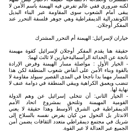
لكنه ضروري ففي عالم تفرض فيه الهيمنة باسم الأمن لا
يبقى أمام الشعوب سوى المقاومة عبر البناء البديل
الكونفدرالية الديمقراطية وهي جوهر فلسفة التحرر عند
المفكر أوجلان.
خياران لإسرائيل: الهيمنة أم التحرر المشترك
حقيقة هنا يقدم المفكر أوجلان لإسرائيل كقوة مهيمنة
ناتجة عن الحداثة الرأسماليةخيارين لا ثالث لهما:
- الخيار الأول : مواصلة مسار الهيمنة وفرض الإرادة
بالقوة وبناء الأمن على أنقاض شعوب المنطقة لكن هذا
المسار مهما بدا ناجحا في المدى القصير سيولد مقاومة لا
تنضب ويعمق الكراهية ويبقي المنطقة في دوامة عنف لا
نهاية لها.
- الخيار الثاني: أن تتخلى إسرائيل عن وهم الدولة
القومية المهيمنة وتلتحق بمشروع اتحاد الأمم
الديمقراطية في الشرق الأوسط وهذا حقيقة لا يعني
الاندثار بل التحول من كيان يفرض نفسه بالسلاح إلى
شريك في مجتمع ديمقراطي متعدد الثقافات يضمن أمن
الجميع عبر العدالة لا عبر القوة.