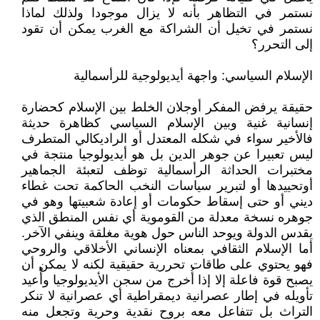
نستمر في التظاهر بأنه لا يزال موجودا ولذلك لماذا
نستمر في تخيل أن الشراكة مع الغرب يمكن أن تقود
إلى التحرر؟
الإسلام السياسي: واجهة أيديولوجية للرأسمالية
حقيقة يرفض المفكر أوجلان الخلط بين الإسلام كحضارة
إنسانية غنية وبين الإسلام السياسي كظاهرة حديثة
فالأخير سواء في شكله المعتدل أو الراديكالي المتطرف
ليس تعبيرا عن جوهر الدين بل هو أيديولوجيا منتجة في
مختبرات الحداثة الرأسمالية توظف لتعبئة الجماهير
أوتحييدها أو لتبرير سياسات النخب الحاكمة تحت غطاء
ديني أو حتى إسقاط حكومات أو إعادة شعبيتها وهو في
جوهره نسخة معدلة من القوموية أي نفس المنطق الذي
يقدس الدولة ويوحد الناس حول هوية مغلقة وينفي الآخر.
أما الإسلام الثقافي بمعناه الإنساني الأخلاقي والروحي
فهو يحتوي على طاقات تحررية حقيقية لكنه لا يمكن أن
يصبح قوة فاعلة إلا إذا أُخرج من سجن الأيديولوجيا وأُعيد
تأويله في إطار عصرانية ديمقراطية أي عصرانية لا تنكر
التراث بل تتفاعل معه بروح نقدية وحرية وتجعل منه