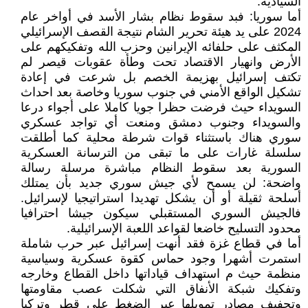
السيادية.
أما سوريا: فبد سقوط نظام بشار الأسد في أواخر عام
2024 على يد هيئة تحرير الشام نتيجة القصف الإسرائيلي
المكثف على حلفائه الإيرانين وحزب الله وتفكيكهم على
الأرض وانهيار الاقتصاد تحت وطأة عقوبات قيصر لم
تكتف إسرائيل بهزيمة الخصم بل شرعت في إعادة
تشكيل الواقع الأمني في جنوب سوريا وخاصة بعد احداث
السويداء حيث فرضت حظرا جويا كاملا على أجواء درعا
والسويداء وجنوب دمشق ومنعت أي تواجد عسكري
سوري هناك باستثناء قوات شرطة محلية كما أطلقت
سلسلة غارات على ما تبقى من الترسانة العسكرية
السورية بعد سقوط النظام مباشرة مرسلة رسالة
واضحة: لن يسمح لأي جيش سوري جديد بأن يمتلك
أسلحة ثقيلة أو أن يشكل تهديدا استراتيجيا لإسرائيل.
فالجيش السوري المستقبلي سيكون جيشا احترافيا
محدود التسليح خاضعا لقواعد اللعبة الإسرائيلية.
أما في قطاع غزة فقد أنهت إسرائيل عبر حرب شاملة
استمرت أشهرا وجود حماس كقوة عسكرية وسياسية
منظمة حيث م استهداف قياداتها داخل القطاع وخارجه
وتفكيك شبكة الأنفاق التي شكلت عصب مقاومتها
وتجفيف مصادر تمويلها عبر الضغط على قطر وتركيا