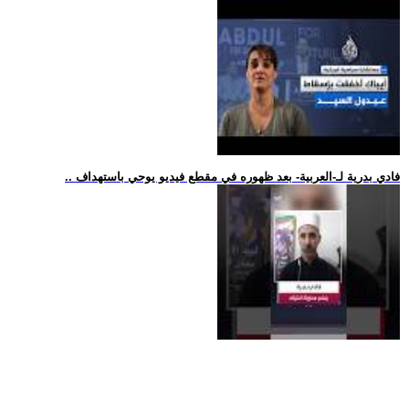
.. فادي بدرية لـ-العربية- بعد ظهوره في مقطع فيديو يوحي باستهداف