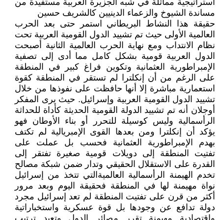
استراتيجية مماثلة في شبه الجزيرة العربية مستفيدة من
مساندة الشيوخ والزعماء الدينيين كالشريف حسين
حقيقة هذا النشاط البريطاني استمر حتى بعد الحرب
العالمية الأولى حيث تم تشييد الدول القومية العربية تحت
نظام الانتداب ومع نهاية الحرب العالمية الثانية أصبحت
الدول العربية قومية بشكل كامل مما أدى إلى تصفية
الإمبراطورية العثمانية وتكوين فراغ كبير في المنطقة
على الرغم من أن إنكلترا لم تستقر في المنطقة كقوة
استعمارية مباشرة إلا أنها حافظت على نفوذها من خلال
تشييد الدول القومية العربية وإسرائيل. حيث يرى المفكر
أوجلان أنه تم تشييد الدولة القومية الحديثة كأداة للحداثة
الرأسمالية وليس كوسيلة للتحرر أو بناء الأوطان فهو
يؤكد أن إنكلترا ومن بعدها القوى الإمبريالية لم تكتف
بهدم الإمبراطورية العثمانية فحسب بل عملت على
تفتيت المنطقة إلى دويلات قومية صغيرة تفتقر إلى
القدرة على الاستقلال الحقيقي وتدار ضمن شبكة مصالح
تخدم الهيمنة الرأسمالية العالميةالتي تتخذ من إسرائيل
نواة مهيمنة لها في المنطقة فحقيقة اليوم وبعد مرور
أكثر من قرن على تفتيت المنطقة لم تعد إسرائيل مجرد
دولة تدافع عن وجودها بل قوة عسكرية واستخباراتية
واقتصادية مهيمنة تقرر مصائر الدول وتعيد ترتيب