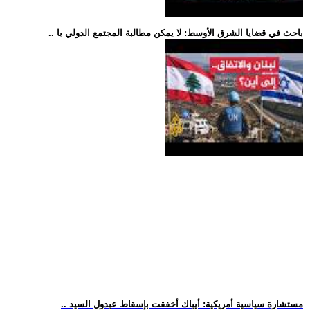
.. باحث في قضايا الشرق الأوسط: لا يمكن مطالبة المجتمع الدولي با
.. مستشارة سياسية أمريكية: أيباك أخفقت بإسقاط عبدول السيد