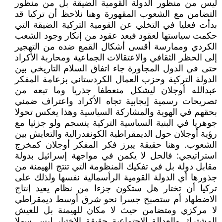
ليس من منظور الدولة القومية الضيقة بل من منظور
التضامن مع الشعوب المقهورة وهنا نلاحظ أن تركيا قد
بدأت فعليا في التخلي عن القومية التركية الضيقة التي
حكمت سياستها لعقود فبعد عقود من إنكار وجود الشعب
الكردي وممارسة أقسى أشكال القمع ضده من التهجير
إلى الحظر الثقافي والاعتقالات الجماعية ومحاربة الأكراد
حتى في الدول المجاورة جاء اتفاق السلام التاريخي بين
الدولة التركية وحزب العمال الكردستاني بزعامة المفكر
عبدالله أوجلان ليشكل منعطفا جذريا وما تبعه من
تصريحات رسمية إيجابية تجاه الأكراد واعتراف ضمني
بحقهم في الهوية والمشاركة السياسية وهذا يعكس تحولا
جوهريا في البنية السياسية التركية ينسجم ولو جزئيا مع
رؤية أوجلان حول الديمقراطية الكونفدرالية والتعايش بين
الشعوب. وهنا حقيقة يبرز فكر المفكر أوجلان كمخرج
استراتيجي: فالحل لا يكمن في مواجهة إسرائيل بدولة
مقابل دولة بل في تفكيك المنظومة التي تنتج الهيمنة من
جذورها أي الدولة القومية الرأسمالية نفسها ولذلك على
تركيا أن تختار هل ستكون جزءا من نظام يعيد إنتاج
الاضطهاد أم ستصبح جسرا نحو شرق أوسط ديمقراطي
لا مركزي ومتضامن حيث لا مكان للهيمنة بل للعيش
المشترك والعدالة الاجتماعية حقيقة الاختيار ليس سهلا