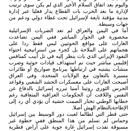
واليوم بعد اتفاق السلام الأخير الذي لم يكن سوى ترتيب
لإدارة ما بعد الحرب بات القطاع يدار فعليا عبر إدارة
مدنية مؤقتة تابعة لإسرائيل تحت غطاء دولي ودعم من
جهات وسيطة.
أما في اليمن والعراق لم تعد الضربات الإسرائيلية
محصورة في الجوار المباشر ففي اليمن تصاعدت
الغارات على مواقع الحوثيين ليس فقط ردا على
هجماتهم على الملاحة بل كجزء من استراتيجية احتواء
النفوذ الإيراني الذي بات ينظر إليه في تل أبيب كمنافس
إقليمي مباشر حيث تم استهداف قيادات حوثية وضرب
منشآت يشتبه في ارتباطها ببرنامج صواريخ أو طائرات
مسيرة بالتعاون مع الولايات المتحدة. وفي العراق
أصبحت الغارات على معسكرات الحشد الشعبي وقواعد
الحرس الثوري روتينا أمنيا تبرره إسرائيل بالدفاع عن
النفس واللافت أن الحكومات العراقية المتعاقبة رغم
خطابها الوطني تختار الصمت خشية أن يؤدي أي رد إلى
الإطاحةبالنظام الهش أصلا.
حتى قطر التي لطالما لعبت دور الوسيط بين إسرائيل
وحماس لم تسلم من هذا المنطق ففي خطوة غير
مسبوقة نفذت إسرائيل غارة جوية على أراض قطرية