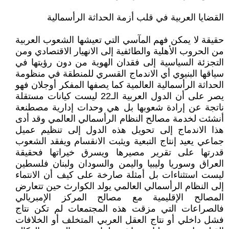
القضايا العربية في قلب أزمة الحداثة الرأسمالية
حقيقة لا يمكن فهم المآسي التي تعيشها الشعوب العربية
من الحروب الأهلية والطائفية إلى الانهيار الاقتصادي ومن
التجزئة السياسية إلى فقدان الهوية من دون رؤيتها في
سياقها البنيوي أي الاندماج القسري للمنطقة في منظومة
الحداثة الرأسمالية العالمية كما يصفها المفكر أوجلان فهو
يصر على أن الدول العربية الـ22 ليست كيانات مستقلة
ناتجة عن إرادة شعوبها بل هي وحدات إدارية مصطنعة
أنشئت لخدمة مصالح النظام الرأسمالي العالمي وقد أدى
هذا الاندماج إلى تحويل هذه الدول إلى تنظيم عميل
جماعي يعيد إنتاج التبعية ويثبت الانقسام ويفقد الشعوب
قدرتها على تقرير مصيرها ويسرق خيراتها فحقيقة
العراق وسوريا وليبيا واليمن والسودان ولبنان فلسطين
ليست استثناءات بل أمثلة صارخة على كيف أن الانتماء
إلى النظام الرأسمالي العالمي يولد الكوارث حين تتعارض
المصالح الإقليمية مع مصالح المركز الإمبريالي
فالصراعات التي مزقت هذه المجتمعات لم تكن نتاج
فشل داخلي أو نتاج العقل العربي المتخلف أو الخلافات