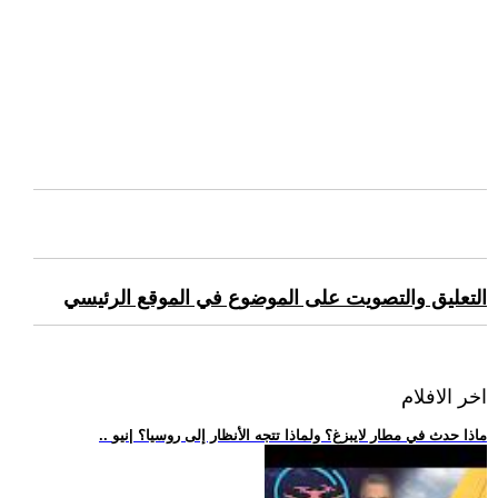
التعليق والتصويت على الموضوع في الموقع الرئيسي
اخر الافلام
.. ماذا حدث في مطار لايبزغ؟ ولماذا تتجه الأنظار إلى روسيا؟ |نيو