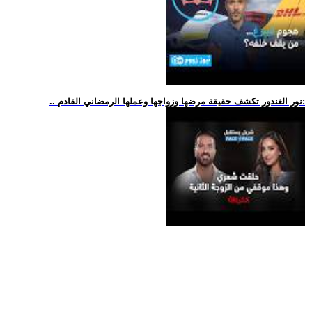
.. نور الغندور تكشف حقيقة مرضها وزواجها وعملها الرمضاني القادم: