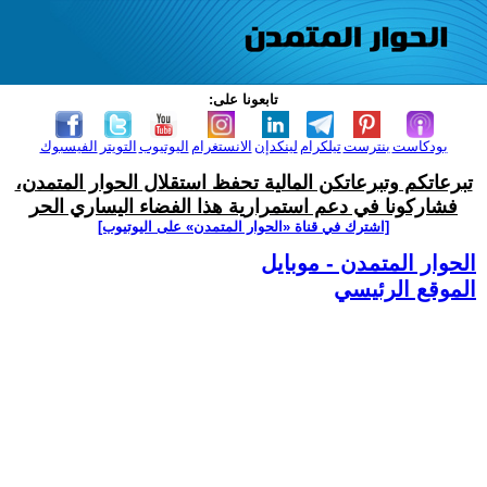
تابعونا على:
بودكاست
بنترست
تيلكرام
لينكدإن
الانستغرام
اليوتيوب
التويتر
الفيسبوك
تبرعاتكم وتبرعاتكن المالية تحفظ استقلال الحوار المتمدن،
فشاركونا في دعم استمرارية هذا الفضاء اليساري الحر
[اشترك في قناة ‫«الحوار المتمدن» على اليوتيوب]
الحوار المتمدن - موبايل
الموقع الرئيسي