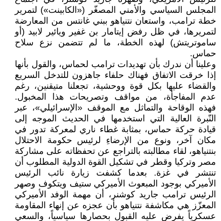
المجلس السياسي والأمني المصغّر («الكابينت») لتمرير
خطة ترامب، واستعان نتنياهو ببني غانتس من المعارضة
لتمريرها، في ظل رفض إيتامار بن غفير ويائير لابيد (أو
ساموتريتش) لهذه الخطة، ما لم تتضمن نزع سلاح
حماس.
وعلينا أن ندرك بأن تهديدات ترامب لحماس، والقول بأنها
إذا خرقت الاتفاق فهناك حلفاء جاهزون للتدخل السريع
والقضاء عليها بكل قوة ووحشية، تجعلنا متيقنين، رغم
عدم المفاجأة، من مواقف وتصريحات هذا المخبول.
فهذه الوقاحة والتماثل مع الموقف «الإسرائيلي»، عبر
النّبرة العالية التي استخدمها في الحديث الموجه إلى
قيادة حركة حماس، بمثابة غطاء ناري لمعركة تدور في
مكان آخر، ونوع من الإرضاءِ لرئيس حكومة الاحتلال
بنتنياهو، لقاء مطالبته بالتراجع عن تحفظاته على مشاركة
مصر وتركيا وقطر في تشكيل القوة الدولية المطلوب أن
تنتشر في غزة. بعدما كشفت زيارة نائب الرئيس
الأميركي بوجود المبعوث الأميركي ستيف ويتكوف وصهر
الرئيس ترامب جاريد كوشنر، أن مهمة الوفد الأميركي
المعزّز هي مكاشفة نتنياهو بأن عجزه عن إنهاء المقاومة
عسكرياً يفرض عليه القبول بحصارها سياسياً، والسعي