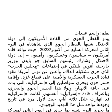
بقلم: راسم عبيدات
يبدو القطار الجوي من القادة الأمريكيين إلى دولة
الاحتلال شبيهاً بالقطار الجوي الذي شاهدناه في اليوم
الثاني لمعركة السابع من أكتوبر/2023، حيث توافد قادة
أمريكيون – سياسيون وعسكريون وأمنيون – إلى دولة
الاحتلال، وشارك رئيسهم السابق جو بايدن ووزير
خارجيته أنتوني بلينكن في اجتماعات «مجلس الحرب»
الذي جرى تشكيله آنذاك، وأُعلن عن تولّي أمريكا مقود
قيادة الحرب العسكرية والأمنية على قطاع غزة، وإقامة
جسر جوي وبحري متواصلين إلى «إسرائيل»، التي بدت
على حافة الانهيار، ولولا هذا الجسر الجوي والبحري،
وباعتراف قادة «إسرائيل» أنفسهم، لكانت «إسرائيل»
قد انهارت خلال ثلاثة أيام، حيث لأول مرة في تاريخ
وجودها تواجه مثل هذا التهديد الوجودي.
ما يجري اليوم شبيه بما جرى في اليوم الثاني لمعركة