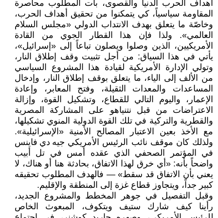
أهداف الحرب الدنيا والقصوى، بات المطلوب محاصرة
المقاومة سياسياً، كي يتمكنوا من تحقيق أهداف الحرب،
وخاصّة ما يتعلق بهدف الانتداب الدولي «مجلس السلام
العالمي». ولذا فإن هذا القطار الجوي من القادة
الأمريكيين، الذين وصلوا ويصلون تباعاً إلى «إسرائيل»،
يأتي في هذا السياق: من أجل تثبيت وقف إطلاق النار،
وتولي الإدارة الأمريكية لقيادة هذا المشروع السياسي
من الألف إلى الياء، ما يتعلق بوقف إطلاق النار، وإدخال
المساعدات والمعدات الثقيلة، وفتح المعابر، وإعادة
الإعمار، واليوم التالي للقطاع، وتشكيل القوة، وإزالة
الاعتراضات من قبل نتنياهو على المشاركة المصرية
والقطرية والتركية في تلك القوة الدولية المنوي تشكيلها،
مع الأخذ بعين الاعتبار المصالح الأمنية «الإسرائيلية».
ولذلك كان موقف نائب الرئيس الأمريكي جيه دي فاينس
في المؤتمر الصحفي الذي عقده أمس في تل أبيب
واضحاً بأنه: «أي خرق لهذا الاتفاق، بحادثة هنا أو هناك، لا
يعني بأن الاتفاق قد سقط» — فالهدف المطلوب تحقيقه
كبير جداً، ويتجاوز قطاع غزة إلى المنطقة والإقليم.
وقبل التفصيل في جوهر المخطط والمشروع الجديد،
رأينا كيف شارك ستيف ويتكوف، المبعوث الخاص
للرئيس الأمريكي، وصهره جاريد كوشنر، في اجتماع