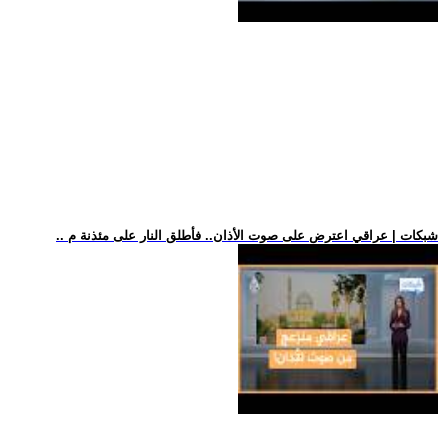
.. شبكات | عراقي اعترض على صوت الأذان.. فأطلق النار على مئذنة م