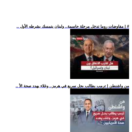
.. مفاوضات روما تدخل مرحلة حاسمة.. ولبنان يتمسك بشرطه الأول | #
.. من واشنطن | ترمب يطالب بحل سريع في هرمز.. وغلاء يهدد صحة الأ