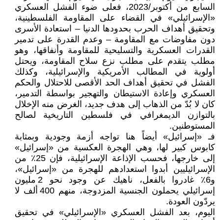
السابع من أكتوبر/2023، فعلى ضوء الفشل العسكري
«الإسرائيلي» في القضاء على المقاومة الفلسطينية،
وتحقيق أهداف الحرب بحدودها الدنيا – استعادة الأسرى
دون مفاوضات مع المقاومة – وعدم القدرة على تدمير
القدرات العسكرية والتسليحية للمقاومة وأنفاقها، وهو
مطلب يتقدم على مطلب نزع سلاح المقاومة، ويحتل
أولوية في المطالب الأمريكية والإسرائيلية، وكذلك
الفشل في تحقيق أهداف الحد الأقصى للاحتلال والحكم
العسكري وإعادة الاستيطان والتهجير بواسطة التدمير،
كان لا بُدّ من الذهاب إلى هدف جديد، الغرض منه الإخلال
بالتوازن الديمغرافي في فلسطين التاريخية لصالح
المستوطنين.
فـ «إسرائيل» أيضاً هنا تواجه أزمة وجودية وبمثابة
كابوس كبير لها، وهي الهجرة العكسية من «إسرائيل»
إلى خارجها، فحسب الإذاعة الإسرائيلية، فإن 25٪ من
الإسرائيليين أبدوا استعدادهم للهجرة من «إسرائيل»،
و6٪ غادروا بالفعل، ناهيك عن وجود نحو 2 مليون
إسرائيلي يحملون الجنسية المزدوجة، منهم 400 ألف لا
يردّون العودة.
اليوم، بعد الفشل العسكري «الإسرائيلي» في تحقيق