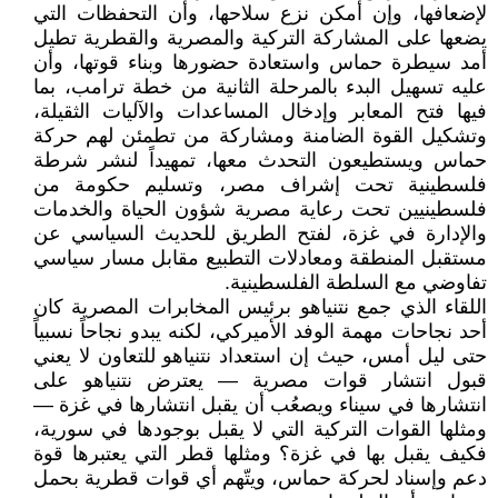
لإضعافها، وإن أمكن نزع سلاحها، وأن التحفظات التي
يضعها على المشاركة التركية والمصرية والقطرية تطيل
أمد سيطرة حماس واستعادة حضورها وبناء قوتها، وأن
عليه تسهيل البدء بالمرحلة الثانية من خطة ترامب، بما
فيها فتح المعابر وإدخال المساعدات والآليات الثقيلة،
وتشكيل القوة الضامنة ومشاركة من تطمئن لهم حركة
حماس ويستطيعون التحدث معها، تمهيداً لنشر شرطة
فلسطينية تحت إشراف مصر، وتسليم حكومة من
فلسطينيين تحت رعاية مصرية شؤون الحياة والخدمات
والإدارة في غزة، لفتح الطريق للحديث السياسي عن
مستقبل المنطقة ومعادلات التطبيع مقابل مسار سياسي
تفاوضي مع السلطة الفلسطينية.
اللقاء الذي جمع نتنياهو برئيس المخابرات المصرية كان
أحد نجاحات مهمة الوفد الأميركي، لكنه يبدو نجاحاً نسبياً
حتى ليل أمس، حيث إن استعداد نتنياهو للتعاون لا يعني
قبول انتشار قوات مصرية — يعترض نتنياهو على
انتشارها في سيناء ويصعُب أن يقبل انتشارها في غزة —
ومثلها القوات التركية التي لا يقبل بوجودها في سورية،
فكيف يقبل بها في غزة؟ ومثلها قطر التي يعتبرها قوة
دعم وإسناد لحركة حماس، ويتّهم أي قوات قطرية بحمل