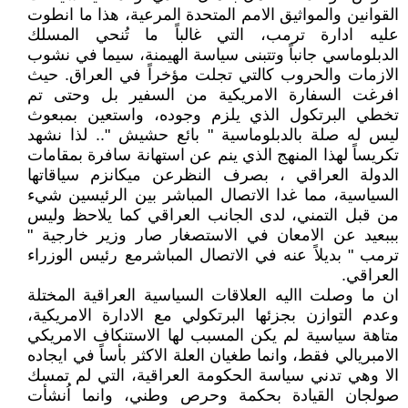
القوانين والمواثيق الامم المتحدة المرعية، هذا ما انطوت
عليه ادارة ترمب، التي غالباً ما تُنحي المسلك
الدبلوماسي جانباً وتتبنى سياسة الهيمنة، سيما في نشوب
الازمات والحروب كالتي تجلت مؤخراً في العراق. حيث
افرغت السفارة الامريكية من السفير بل وحتى تم
تخطي البرتكول الذي يلزم وجوده، واستعين بمبعوث
ليس له صلة بالدبلوماسية " بائع حشيش ".. لذا نشهد
تكريساً لهذا المنهج الذي ينم عن استهانة سافرة بمقامات
الدولة العراقي ، بصرف النظرعن ميكانزم سياقاتها
السياسية، مما غدا الاتصال المباشر بين الرئيسين شيء
من قبل التمني، لدى الجانب العراقي كما يلاحظ وليس
بببعيد عن الامعان في الاستصغار صار وزير خارجية "
ترمب " بديلاً عنه في الاتصال المباشرمع رئيس الوزراء
العراقي.
ان ما وصلت االيه العلاقات السياسية العراقية المختلة
وعدم التوازن بجزئها البرتكولي مع الادارة الامريكية،
متاهة سياسية لم يكن المسبب لها الاستنكاف الامريكي
الامبريالي فقط، وانما طغيان العلة الاكثر بأساً في ايجاده
الا وهي تدني سياسة الحكومة العراقية، التي لم تمسك
صولجان القيادة بحكمة وحرص وطني، وانما اُنشأت