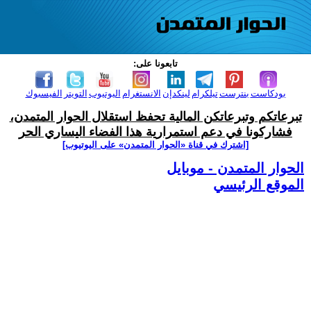
تابعونا على:
بودكاست
بنترست
تيلكرام
لينكدإن
الانستغرام
اليوتيوب
التويتر
الفيسبوك
تبرعاتكم وتبرعاتكن المالية تحفظ استقلال الحوار المتمدن،
فشاركونا في دعم استمرارية هذا الفضاء اليساري الحر
[اشترك في قناة ‫«الحوار المتمدن» على اليوتيوب]
الحوار المتمدن - موبايل
الموقع الرئيسي