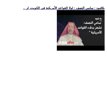
.. بلاقيود : سامي النصف : لولا القواعد الأمريكية في الكويت، لر