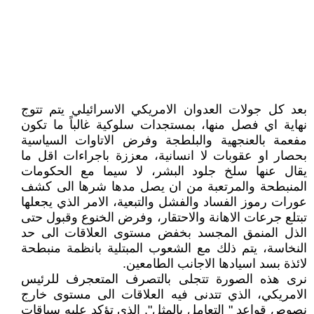
بعد كل جولات العدوان الامريكي الاسرائيلي يتم تتوج
نهاية اي فصل منها، بمستجدات سلوكية غالباً ما تكون
مفعمة بالعنجهية والبلطجة وفرض الاتاوات السياسية
بحصار او عقوبات لا انسانية، معززة باجراءات اقل ما
يقال عنها سلخ جلود البشر، لا سيما مع الحكومات
المنبطحة والمرتعبة من ان يصل مدها شرها الى كشف
عورات رموز الفساد والفشل والتبعية، الامر الذي يجعلها
تبتلع جرعات الاهانة والاحتقار، وفرض الخنوع وقبول حتى
الذل المنمق المجسد بخفض مستوى العلاقات الى حد
النخاسة، يتم ذلك مع الشعوب المبتلية بانظمة منبطحة
لائذة بسد اسيادها الاجانب الطامعين.
نرى هذه الصورة تتجلى بالتصرف المتعجرف للرئيس
الامريكي، الذي تتدنى فيه العلاقات الى مستوى خارج
نصوص قواعد " التعامل بالمثل". الذي تؤكد عليه سياقات