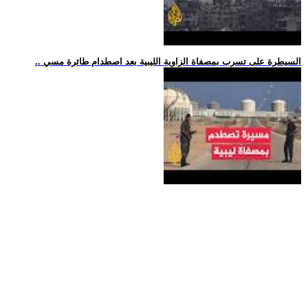
.. السيطرة على تسرب بمصفاة الزاوية الليبية بعد اصطدام طائرة مسي