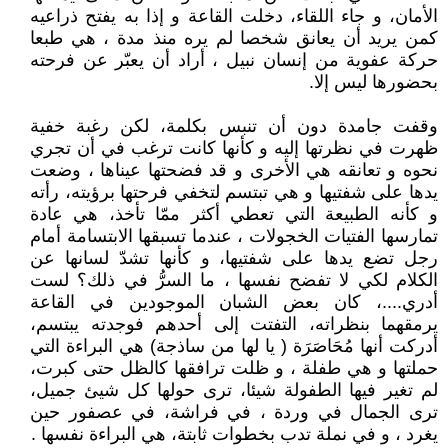
الأمان، و جاء اللقاء، دخلت القاعة و إذا به يفتح ذراعيه
كمن يريد أن يعانق شخصا لم يره منذ مدة ، هي طبعا
حركة عفوية من إنسان نبيل ، أراد أن يعبّر عن فرحته
بحضورها ليس إلا.
وقفت جامدة دون أن تنبس بكلمة، لكن رغبة خفية
ظهرت في نظرتها إليه و كأنها كانت ترغب في أن تجري
نحوه و تعانقه هي الأخرى و قد فضحتها عيناها ، وضعت
يدها على شفتيها و هي تبتسم لتخفي فرحتها برؤيته، رأته
و كأنه الطبيعة التي تعطي أكثر ممّا تأخذ، هي عادة
تمارسها الفتيات الخجولات ، عندما تسبقها الابتسامة أمام
رجل تضع يدها على شفتيها، و كأنها تشدّ لسانها عن
الكلام لكي لا تفضح نفسها ، ما السرُّ في ذلك؟ لست
أدري....، كان بعض الشبان الموجودين في القاعة
يرمقهما بنظراته، التفتت إلى أحدهم فوجدته يبتسم،
أدركت أنها مُحَاصَرَة ( يا لها من ساذجة) هي البراءة التي
حملتها و هي طفلة ، و ظلت ترافقها كالظل حتى كبرت،
لم تغير فيها الطفولة شيئا، ترى حولها كل شيئ جميل،
ترى الجمال في وردة ، في فراشة، في عصفور حين
يغرد ، و في نملة تدب بخطوات ثابتة، هي البراءة نفسها .