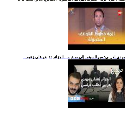
.. مهدي لعريبي: من السينما إلى -مافيا-... الجزائر تقبض على زعيم