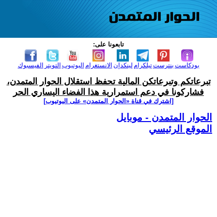
تابعونا على:
بودكاست
بنترست
تيلكرام
لينكدإن
الانستغرام
اليوتيوب
التويتر
الفيسبوك
تبرعاتكم وتبرعاتكن المالية تحفظ استقلال الحوار المتمدن،
فشاركونا في دعم استمرارية هذا الفضاء اليساري الحر
[اشترك في قناة ‫«الحوار المتمدن» على اليوتيوب]
الحوار المتمدن - موبايل
الموقع الرئيسي