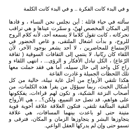
و في البدء كانت الفكرة .. و في البدء كانت الكلمة
سألته في حياء قائلة : أين نجلس نحن النساء ، و قادها
إلى المكان المخصص لهنّ، و سمّرت عيناها و هي تراقب
تحركاته ، كانت تقول كلاما لا يسمعه أحد، لأنه كلام الروح
للروح، و بدأت اشغال الملتقى، و غاص الحضور في
الإستماع للمحاضرين ، لا أحد يشعر بوجود الآخر، لأن
اللقاء كان ربّانيا، لا ينتمي إلى الثقافات السوقية ( ثقافة
الرّعاع) ، الكل تبادل الأفكار و الرؤى... ، انتهى اللقاء و
راح كل واحد إلى حال سبيله، أما هي فقد حملت معها
تلك اللحظات الجميلة و غادرت القاعة
هكذا تلتقي الأرواح من أجل غاية نبيلة، خالية من كل
أشكال الخبث، ربما سيؤوّل من يقرأ هذه الكلمات، من
أصحاب النزعة الشكية، و تكون لهم قراءات، يفككونها
على هواهم، قد تصل حد التمييع، ولكن؟.. ، هي الأرواح
النقية المتآلفة تلتقي، فتكون العلاقة علاقة أخوية قوية
متينة حتى لو باعدت بينهما المسافات، هي علاقة
يتجاوزها البشر و يتجاوزها الزمان و المكان، فترقى و
تسمو حتى وإن لم يدركها العقل الواعي.