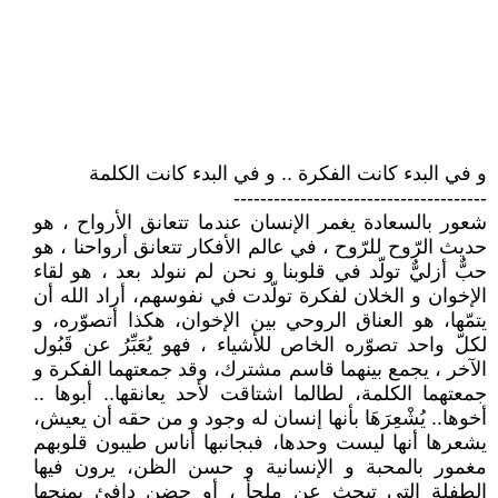
و في البدء كانت الفكرة .. و في البدء كانت الكلمة
--------------------------------------
شعور بالسعادة يغمر الإنسان عندما تتعانق الأرواح ، هو
حديث الرّوح للرّوح ، في عالم الأفكار تتعانق أرواحنا ، هو
حبٌّ أزليٌّ تولّد في قلوبنا و نحن لم ننولد بعد ، هو لقاء
الإخوان و الخلان لفكرة تولّدت في نفوسهم، أراد الله أن
يتمّها، هو العناق الروحي بين الإخوان، هكذا أتصوّره، و
لكلّ واحد تصوّره الخاص للأشياء ، فهو يُعَبِّرُ عن قَبُول
الآخر ، يجمع بينهما قاسم مشترك، وقد جمعتهما الفكرة و
جمعتهما الكلمة، لطالما اشتاقت لأحد يعانقها.. أبوها ..
أخوها.. يُشْعِرَهَا بأنها إنسان له وجود و من حقه أن يعيش،
يشعرها أنها ليست وحدها، فبجانبها أناس طيبون قلوبهم
مغمور بالمحبة و الإنسانية و حسن الظن، يرون فيها
الطفلة التي تبحث عن ملجأ ، أو حضن دافئ يمنحها