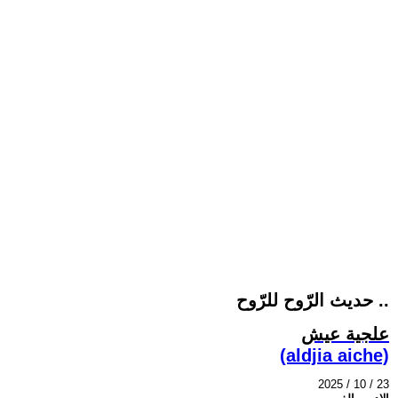
حديث الرّوح للرّوح ..
علجية عيش
(aldjia aiche)
2025 / 10 / 23