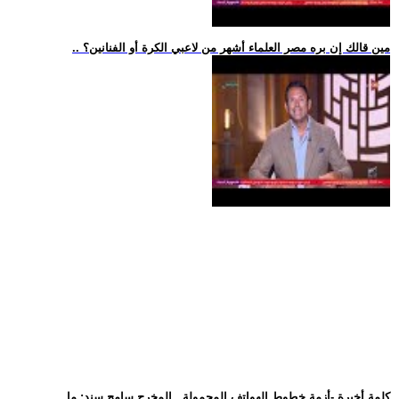
.. مين قالك إن بره مصر العلماء أشهر من لاعبي الكرة أو الفنانين؟
.. كلمة أخيرة -أزمة خطوط الهواتف المحمولة.. المخرج سامح سند: ما