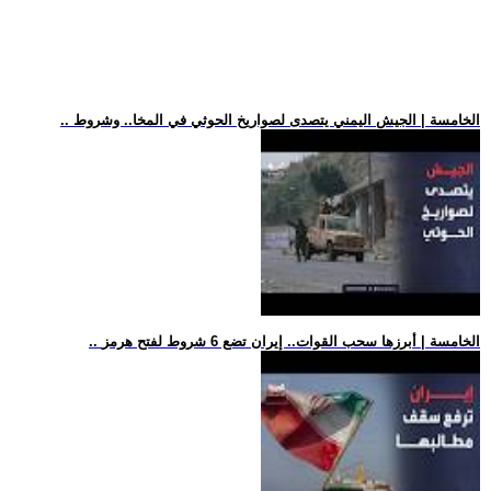
.. الخامسة | الجيش اليمني يتصدى لصواريخ الحوثي في المخا.. وشروط
.. الخامسة | أبرزها سحب القوات.. إيران تضع 6 شروط لفتح هرمز