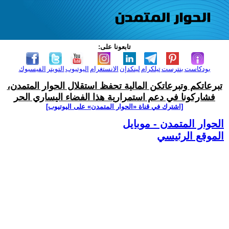
تابعونا على:
بودكاست
بنترست
تيلكرام
لينكدإن
الانستغرام
اليوتيوب
التويتر
الفيسبوك
تبرعاتكم وتبرعاتكن المالية تحفظ استقلال الحوار المتمدن،
فشاركونا في دعم استمرارية هذا الفضاء اليساري الحر
[اشترك في قناة ‫«الحوار المتمدن» على اليوتيوب]
الحوار المتمدن - موبايل
الموقع الرئيسي