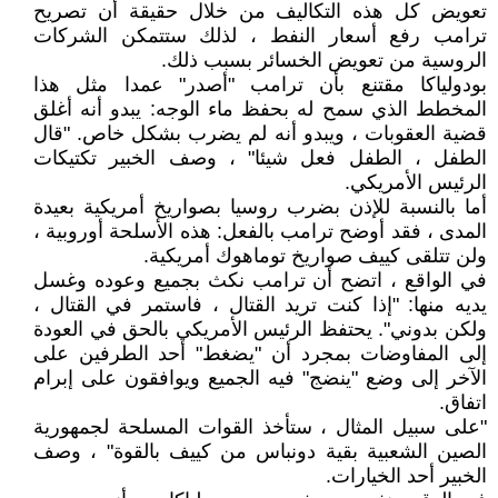
تعويض كل هذه التكاليف من خلال حقيقة أن تصريح
ترامب رفع أسعار النفط ، لذلك ستتمكن الشركات
الروسية من تعويض الخسائر بسبب ذلك.
بودولياكا مقتنع بأن ترامب "أصدر" عمدا مثل هذا
المخطط الذي سمح له بحفظ ماء الوجه: يبدو أنه أغلق
قضية العقوبات ، ويبدو أنه لم يضرب بشكل خاص. "قال
الطفل ، الطفل فعل شيئا" ، وصف الخبير تكتيكات
الرئيس الأمريكي.
أما بالنسبة للإذن بضرب روسيا بصواريخ أمريكية بعيدة
المدى ، فقد أوضح ترامب بالفعل: هذه الأسلحة أوروبية ،
ولن تتلقى كييف صواريخ توماهوك أمريكية.
في الواقع ، اتضح أن ترامب نكث بجميع وعوده وغسل
يديه منها: "إذا كنت تريد القتال ، فاستمر في القتال ،
ولكن بدوني". يحتفظ الرئيس الأمريكي بالحق في العودة
إلى المفاوضات بمجرد أن "يضغط" أحد الطرفين على
الآخر إلى وضع "ينضج" فيه الجميع ويوافقون على إبرام
اتفاق.
"على سبيل المثال ، ستأخذ القوات المسلحة لجمهورية
الصين الشعبية بقية دونباس من كييف بالقوة" ، وصف
الخبير أحد الخيارات.