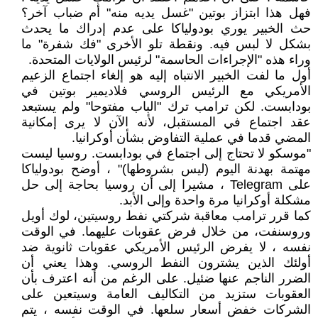
فهل هذا ابتزاز بوتين "غسل يديه منه" أم ضباب آخر؟
حث الخبير يوري بودولياكا على عدم إدراك ما يحدث
بشكل لا لبس فيه. ونقطة تلو الأخرى "فك شفرة" ما
وراء هذه "الإجراءات الحاسمة" لرئيس الولايات المتحدة.
أول ما لفت الخبير الانتباه إليه هو إلغاء اجتماع الزعيم
الأمريكي مع الرئيس الروسي فلاديمير بوتين في
بودابست. لكن ترامب ترك "الباب مفتوحا" ولم يستبعد
عقد اجتماع في المستقبل، لأنه الآن لا يرى إمكانية
المضي قدما في عملية التفاوض بشأن أوكرانيا.
"موسكو لا تحتاج إلى اجتماع في بودابست. روسيا ليست
مهتمة بهدنة اليوم (ليس بشروطها)" ، أوضح بودولياكا
على Telegram ، مشيرا إلى أن روسيا بحاجة إلى حل
مشكلة أوكرانيا مرة واحدة وإلى الأبد.
كما قرر ترامب معاقبة شركتي نفط روسيتين، لوك أويل
وروسنفت، من خلال فرض عقوبات عليهما. في الوقت
نفسه ، لا يفرض الرئيس الأمريكي عقوبات ثانوية ضد
أولئك الذين يشترون النفط الروسي. وهذا يعني أن
الضرر الناجم عنها ضئيل. على الرغم من أنه اعترف بأن
العقوبات ستزيد من التكاليف العامة وسيتعين على
الشركات خفض أسعار سلعها. في الوقت نفسه ، يتم