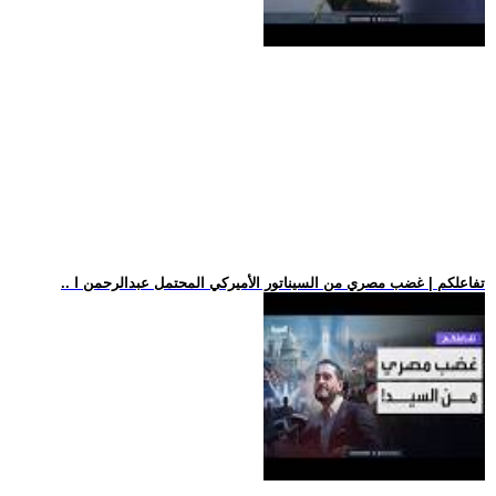
.. تفاعلكم | غضب مصري من السيناتور الأميركي المحتمل عبدالرحمن ا