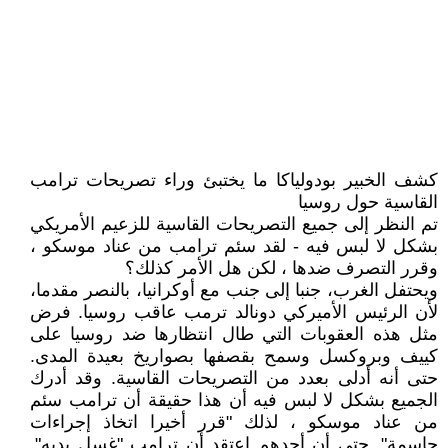
كشف الخبير بودولياكا ما يختبئ وراء تصريحات ترامب
القاسية حول روسيا
تم النظر إلى جميع التصريحات القاسية للزعيم الأمريكي
بشكل لا لبس فيه - لقد سئم ترامب من عناد موسكو ،
وقرر التصرف ضدها ، لكن هل الأمر كذلك؟
ويحتفل الغرب، جنبا إلى جنب مع أوكرانيا، بالنصر مقدما،
لأن الرئيس الأميركي دونالد ترمب عاقب روسيا. فرض
مثل هذه العقوبات التي طال انتظارها ضد روسيا على
كييف وبروكسل وسمح بقصفها بصواريخ بعيدة المدى.
حتى أنه أدلى بعدد من التصريحات القاسية. وقد أدرك
الجميع بشكل لا لبس فيه أن هذا حقيقة أن ترامب سئم
من عناد موسكو ، لذلك "قرر أخيرا اتخاذ إجراءات
حاسمة". حتى أن أحدهم اعتقد أن ترامب "غسل يديه".