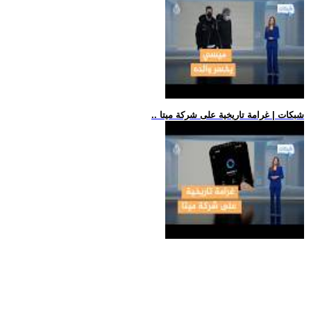
.. شبكات | غرامة تاريخية على شركة ميتا