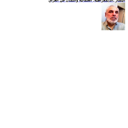
اليسار ,الديمقراطية, العلمانية والتمدن في العراق