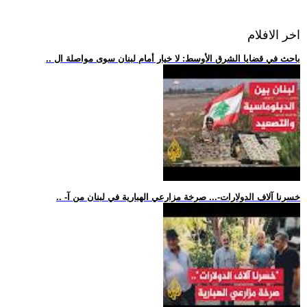
اخر الافلام
.. باحث في قضايا الشرق الأوسط: لا خيار أمام لبنان سوى مواصلة ال
.. -خسرنا آلاف الدولارات-... صرخة مزارعي الهبارية في لبنان من آ