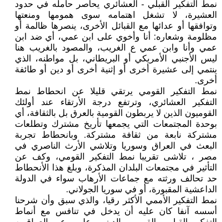
نمط التفكير القبلي - العشائري يحاصر حامله في حدود
العشيرة، لا تشغل اهتمامه سوى همومها ومنعتها
وتوافقها أو عدائها مع القبائل الأخرى، ينصرها ظالمة أو
مظلومة وشعاره: أنا وأخوي على ابن عمي، أي ضد ابن
عمي وأنا وابن عمي ع الغريب، والمصود بالغريب هنا
ليس الأجنبي الأمريكي أو البريطاني، بل مواطنه، الذي
ينتمي إلى عشيرة أخرى أو إثنية أخرى أو دين أو طائفة
أخرى.
نمط التفكير القومي يرتقي قليلا عن انحطاط نمط
التفكير العشائري، وترتفع درجة الأرتقاء عند أولئك
القوميون الذين لا يربطون القومية بالعرق بل بالثقافة، أي
بوحدة المجتمعات التي يجمعها تأريخ مشترك وتطلعات
مشتركة نابعة من ثقافة مشتركة. وبانحطاط تجربة
البعث في العراق وسوريا وتلاشي الأرث الناصري في
مصر ، تلاشى تقريبا نمط التفكير القومي، وكف عن
التأثير في مجتمعات البلدان المذكرة، وبلغ هذا الأنحطاط
حد تحالف ورثته مع جماعات الأرهاب سواء في الدولة
الداعشية المقبورة، أو في سوريا الجولاني.
نمط التفكير الأممي الأكثر رقيا، والذي سبق وأن شرحنا
أسسه آنفا كان عليه أن يدخل في تنافس مع أنماط