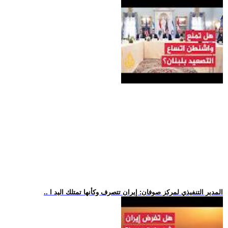
.. المدير التنفيذي لمركز صوفان: إيران تتصرف وكأنها تمتلك اليد ا