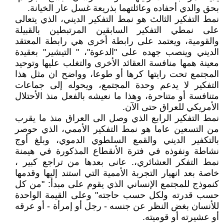
بحق والدي أحفاده وعائلتهما بذريعة غسل عار الخيانة.
نمط التفكير الثالث هو نمط التفكير الديني، الذي يتعالى
على نمطي التفكير السابقين المرتبطين بالقبيلة
والقومية، ويعتمد على رابطة أخرى هي رابطة المعتقد
الديني وينصب جهده على "الدعوة"، " التيشير" بعقيدة
معينة همها منافسة العقائد الأخرى والتغلب عليها وتوحيد
المجتمع تحت رايتها كرها أو طوعا، وواضح ان مثل هذا
التفكير لا يدعم وحدة المجتمع، ويحوله إلى جماعات
متنافسة أو متناحرة، وهذا ما نعيشه بالفعل منذ الأحتلال
الأمريكي للعراق حتى الآن.
نمط التفكير الرابع الذي وصل الى العراق منذ ما يقرب
من التسعين عاما هو نمط التفكير الأممي، الذي حوصر
بالتكفير الديني والقمع السلطوي الدموي، وبلغ أوج
نشاطة ونفوذه في فترة الأنقطاع المذكورة في هيمنة
نمط التفكر العشائري،. عانى بعدها من تراجع كبير ،
خاصة بعد انهيار التجربة الأممية التي استند إليها وقدمها
كنموذج للمجتمع الإنساني الذي يقوم على مبدأ: "من كل
حسب قدرته ولكل حسب حاجته" وعلى القيمة الواحدة
للأنسان بغض النظر عن جنسه - رجل أو إمرأة - أو عرقه
أو عشيرته أو قوميته.