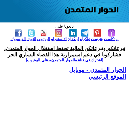
تابعونا على:
بودكاست
بنترست
تيلكرام
لينكدإن
الانستغرام
اليوتيوب
التويتر
الفيسبوك
تبرعاتكم وتبرعاتكن المالية تحفظ استقلال الحوار المتمدن،
فشاركونا في دعم استمرارية هذا الفضاء اليساري الحر
[اشترك في قناة ‫«الحوار المتمدن» على اليوتيوب]
الحوار المتمدن - موبايل
الموقع الرئيسي