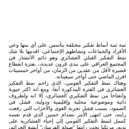
ثمة ثمة أنماط تفكير مختلفة يتأسس على أي منها وعي
الأفراد والجماعات ونشاطهم الإجتماعي، اقدمها بلا شك
نمط التفكير القبلي العشائري وهو دائم الأنتشار في
المجتمع العراقي على مدى قرون عديدة،، بفترة انقطاع
قصيرة لأقل من عقدين من الزمان، من أواخر خمسينات
اقرن الماضي حتى أواخر سبعيناته.
وهناك نمط التفكير القومي، الذي زاحم نمط التفكير
العشائري في الفترة المذكورة آنفا، ومع انه اكثر حيوية
وانفتاحا من نمط التفكيري العشائري، إلا انه ولطروف
ذاتية وموضوعية محلية وإقليمية ودولية، فشل في
الصمود، بسبب فشل تجربة القوى والأحزاب التي رفعت
رايته، حتى انتهى الأمر بصدام حسين الذي قدم نفسه
كممل لنمط التفكير القومي إلى إحياء العشائرية على
يديه، مرتكبا تحت رايتها "صولة الفرسان" أبشع الجرائم،