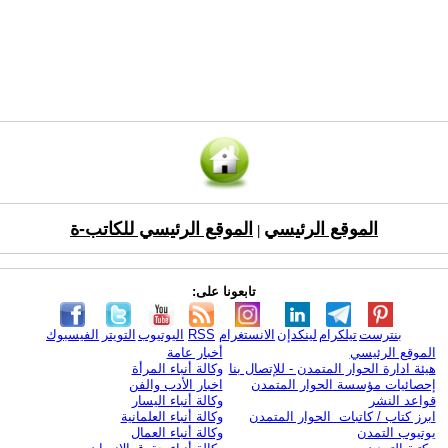
الموقع الرئيسي
الموقع الرئيسي للكاتب-ة
|
تابعونا على:
بنترست
تيلكرام
لينكدإن
الانستغرام
RSS
اليوتيوب
التويتر
الفيسبوك
الموقع الرئيسي
أخبار عامة
هيئة ادارة الحوار المتمدن - للإتصال بنا
وكالة أنباء المرأة
إحصائيات مؤسسة الحوار المتمدن
اخبار الأدب والفن
قواعد النشر
وكالة أنباء اليسار
ابرز كتاب / كاتبات الحوار المتمدن
وكالة أنباء العلمانية
يوتيوب التمدن
وكالة أنباء العمال