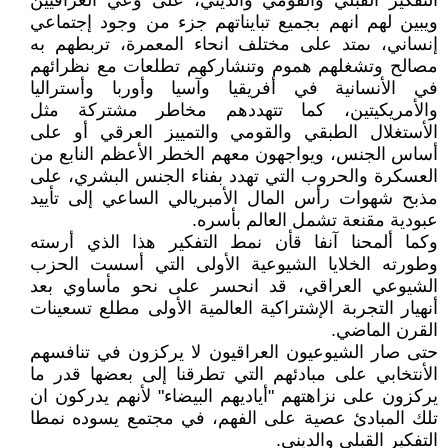
التفكير القبلي والقومي والديني، على وعي العراقيين
ويبين لهم انهم بجميع تبايناتهم جزء من وجود إجتماعي
إنساني، ىمتد على مختلف انحاء المعمرة، تربطهم به
مصالح وتشغلهم هموم وتنشاركهم تطلعات مع نظرائهم
في الأنسانية في أفريقيا وآسيا وأوربا وأستراليا
والأمريكيتين، كما تتهددهم مخاطر مشتركة مثل
الأستغلال الطبقي والقومي والتمييز العرقي أو على
أساس الجنس، ويواجهون معهم الخطر الأعظم النابع من
العسكرة والحروب التي تهدد بفناء الجنس البشري، على
مذبح شهوات رأس المال الأمبريالي الساعي إلى تأييد
عبودية مقنعة تشمل العالم بأسره.
وكما ألمحنا آنفا قأن نمط التفكير هذا الذي أرسته
وطورته الخلايا الشيوعية الأولى التي أسست الحزب
الشيوعي العراقي، قد انحسر على نحو مأساوي بعد
أنهيار التجربة الإشتراكية العالمية الأولى مطلع تسعينات
القرن الماضي.
حتى صار الشيوعيون العراقيون لا يركزون في تنافسهم
الأنتخابي على مبادئهم التي تطرقنا إلى بعضها قدر ما
يركزون على نزاهتهم "أياديهم البيضاء" لأنهم يدركون ان
تلك المبادئ عصية على الفهم، في مجتمع يسوده نمطا
التفكير القبلي والديني.