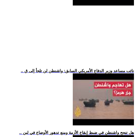
.. نائب مساعد وزير الدفاع الأمريكي السابق: واشنطن لن تلجأ إلى ق
.. هل تنجح واشنطن في ضبط إيقاع الأزمة ومنع تدهور الأوضاع في لبن