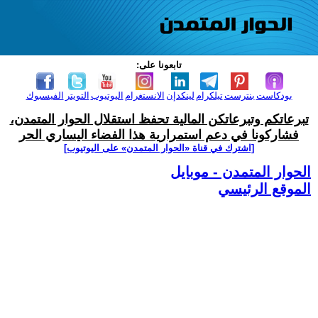
تابعونا على:
بودكاست
بنترست
تيلكرام
لينكدإن
الانستغرام
اليوتيوب
التويتر
الفيسبوك
تبرعاتكم وتبرعاتكن المالية تحفظ استقلال الحوار المتمدن،
فشاركونا في دعم استمرارية هذا الفضاء اليساري الحر
[اشترك في قناة ‫«الحوار المتمدن» على اليوتيوب]
الحوار المتمدن - موبايل
الموقع الرئيسي