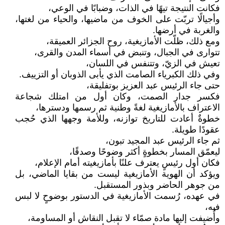
فكانت النتيجة تيهًا في الذات، وضبابًا في الوعي،
وأجيالًا تربّت على الخوف من ماضيها، والحياء من لغتها،
والغربة في أرضها.
ومع ذلك، ظلّت الأمازيغية، روح الجزائر العميقة،
تتوارى في الجبال، وتنبض في أسماء المدن والقرى،
تعيش في الزيّ، وتتنفس في اللسان،
وفي ذلك الكبرياء الصامت الذي يأبى الذوبان أو التزييف.
حتى جاء الرئيس عبد العزيز بوتفليقة،
فكسر جدار الصمت، وكان أول من امتلك شجاعة
الاعتراف بالأمازيغية لغةً وطنية ثم رسمها ودسترها،
خطوةٌ أعادت للتاريخ توازنه، وللأمة وجهها الذي حُجب
عقودًا طويلة.
ثم جاء الرئيس عبد المجيد تبون،
ليعمّق المسار بخطوةٍ أكثر وضوحًا وصدقًا،
فكان أول رئيسٍ يعترف علنًا بأمازيغيته أمام الإعلام،
ويؤكد أن الهوية الأمازيغية ليست من بقايا الماضي، بل
من جوهر الحاضر وبذور المستقبل.
في عهده، رُسمت الأمازيغية في الدستور بوضوحٍ لا لبس
فيه،
وأُضيفت إليها مادة صمّاء لا تقبل النقاش أو المساومة،