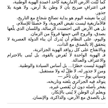
كما ثُبّتت الأرض الأمازيغية كأحد أعمدة الهوية الوطنية،
في اعترافٍ صريح بأن لا وطن بلا أرض، ولا هوية بلا
جذور.
إن ما نعيشه اليوم هو بداية تصالحٍ شجاعٍ مع التاريخ،
فالأمازيغية ليست نقيض العروبة، ولا خصمًا للإسلام،
بل هي الأرض التي احتضنت الرسالة، واللسان الذي بلّغها
بصدق، والروح التي حمتها قرونًا من الزمان.
واليوم، على النظام أن يُدرك أن بناء الدولة العصرية لا
يتحقق إلا بالصدق مع الذات،
وبالانفتاح على كل روافد الهوية الجزائرية،
فـ الهوية الواحدة لا تُفرض بالقوة، بل تُبنى بالاحترام
والاعتراف والعدالة.
الهوية ليست خطرًا… بل أساس السيادة والوطنية.
ومن لا جذور له، لا ظلّ له ولا مستقبل.
وسيأتي يومٌ — وإن تأخّر —
يتوحّد فيه الجزائري بلغته وتاريخه،
يفخر بأصله دون أن يُقصي غيره،
ويعلم أن الوطن لا يُبنى بالإنكار،
بل بالصدق مع الأرض، والذاكرة، والإنسان.