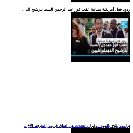
.. ردود فعل أمريكية متبانية عقب فوز عبد الرحمن السيد بترشيح الد
.. ترامب يلوّح بالقوة.. وإيران تتحدث عن اتفاق قريب | #غرفة_الأخ