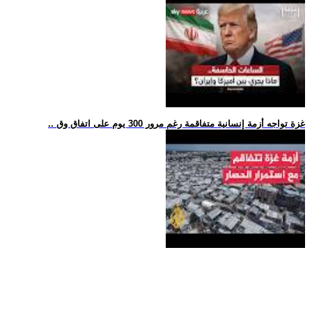
.. غزة تواجه أزمة إنسانية متفاقمة رغم مرور 300 يوم على اتفاق وق