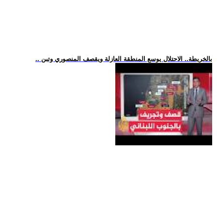
.. بالخريطة.. الاحتلال يوسع المنطقة العازلة ويقصف المنصوري وتبن