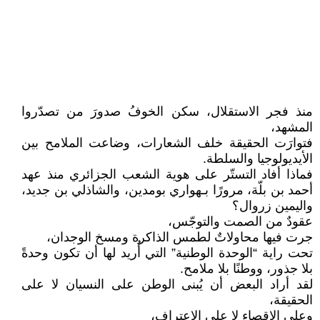
منذ فجر الاستقلال، سكن الخوفُ صدورَ من تصدّروا
المشهد،
فتوارَت الحقيقة خلف الشعارات، وضاعت الملامح بين
الأيديولوجيا والسلطة.
فماذا أفاد التستّر على هوية الشعب الجزائري منذ عهد
أحمد بن بلّة، مرورًا بـهواري بومدين، والشاذلي بن جديد،
واليمين زروال؟
عقودٌ من الصمت والتوجّس،
جرت فيها محاولاتٌ لطمس الذاكرة ومسخ الوجدان،
تحت راية “الوحدة الوطنية” التي أُريد لها أن تكون وحدةً
بلا جذور، ووطنًا بلا ملامح.
لقد أراد البعض أن يُبنى الوطن على النسيان لا على
الحقيقة،
وعلى الإقصاء لا على الاعتراف،