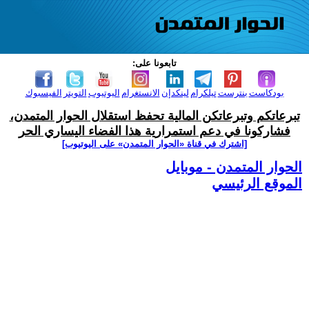
تابعونا على:
بودكاست
بنترست
تيلكرام
لينكدإن
الانستغرام
اليوتيوب
التويتر
الفيسبوك
تبرعاتكم وتبرعاتكن المالية تحفظ استقلال الحوار المتمدن،
فشاركونا في دعم استمرارية هذا الفضاء اليساري الحر
[اشترك في قناة ‫«الحوار المتمدن» على اليوتيوب]
الحوار المتمدن - موبايل
الموقع الرئيسي