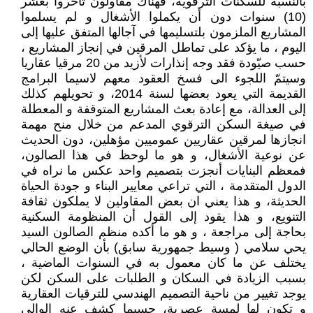
بالنسبة للسكنات الترقوية، فهناك مقاولون تأخروا بعشر
(10) سنوات دون أن يكملوا الأشغال و لم يسلموا
المشاريع الملزمون بلتسليمها في آجالها المتفق عليها إلى
اليوم ، ما يؤكد على تماطل المرقين في إنجاز المشاريع ،
حسب صيّودة فقد وجه إنذارات لأزيد من 20 مرقيا عقاريا
وسيتمّ اللجوء الى فسخ العقود معهم لاسيما البرامج
القديمة التي يعود بعضها لسنة 2014، و تحويلهم كذلك
إلى العدالة، مع إعادة بعث المشاريع المتوقفة و المعطلة
في صيغة السكن الترقوي المدعم من خلال منح مهمة
انجازها لمرقين عقاريين عموميين مؤهلين، دون الحديث
عن نوعية الأشغال، و هو ما لوحظ في هذا الصالون،
فمعظم البنايات أنجزت بتصميم واحد عكس ما نراه في
الدول المتقدمة ، التي تراعي معايير البناء و جودة الحياة
الحديثة، و هذا يعني ان بعض المقاولين لا يملكون ثقافة
التنويع، و هذا يقود إلى القول أن المنظومة السكنية
بحاجة إلى مراجعة ، و هو ما أكده منظم الصالون السيد
يحي سلامي ( وسيط جمهورية سابق) بأن الوضع الحالي
يختلف عن ما كان معمول به في السنوات الماضية ،
بسبب الزيادة في السكان و الطلبات على السكن لكن
يوجد تغيير من ناحية التصميم الهندسي للترقيات العقارية
و تكون لها لمسة عصرية، حسبما كشف عنه الوالي