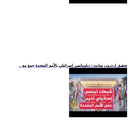
.. تحقيق لـ-دروب سايت-: دبلوماسي إسرائيلي بالأمم المتحدة جمع مع