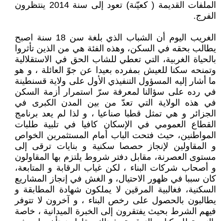
الملفات القديمة ( كعيّنة) تعود إلى سنة 2014 ينتظرون
الفرج.
الغريب اليوم أن الشباب الذي بلغة سن 18 سنة اصبح
يطالب بحقه في السكن، وهذه الفئة هي من الذين تأثروا
بالحياة الغربية، التي تعطي للشاب الحق في الاستقلالية
وتمنحه سكنا للعيش بمفرده بعيدا عن جوّ العائلة ، و هو
ما أشار إليه المسؤول التنفيذي الأول على ولاية قسنطينة
في رده على سؤالنا لمعرفة سرّ استمرار أزمة السكن
في هذه الولاية التي تعدّ من بين المدن الكبرى في
الجزائر و هي تمثل قطبا صناعيا ، و لذا لم يعد برنامج
القطاع العمومي في الإسكان كافيا في تلبية طلبات
المواطنين، حيث فتحت الباب أمام المستثمرين الخواص
و المقاولين لإنجاز حصصا سكنية و بنايات ترقى إلى
مستوى العصرنة، مقابل دفتر شروط يلتزم بها المقاولون
و أصحاب شركات البناء ، لكن غياب الرقابة و المتابعة،
كان سببا في ظهور الاحتيال، و الغش في إنجاز المشاريع
السكنية، فغالبية المرقين لا يملكون شهادة المطابقة و
يطالبون بالحصول على رخص البناء ، و آخرون لا تتوفر
فيهم الشرط بحيث يفتقرون إلى الخبرة الميدانية ، خاصة