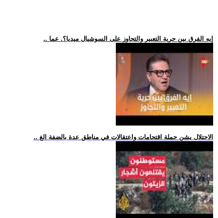
.. إيه الفرق بين حرية التعبير والتجاوز على السوشيال ميديا؟. عما
.. الاحتلال يشن حملة اقتحامات واعتقالات في مناطق عدة بالضفة الغ