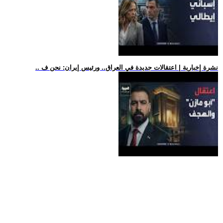
.. نشرة إخبارية | اعتقالات جديدة في العراق.. ورئيس إيران: نحن ف