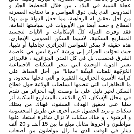
عجلة التنمية في البلاد ، من خلال التخطيط الجيّد و
المدروس الذي يلبي ذوق المواطن و ما تحتاجه العصرنة
من أجل تحقيق له الرفاهية، مما جعل الدولة تهتم بهذا
القطاع و جعله أيضا من الأولويات في سياستها العامة،
فقد وفرت الدولة كلّ الإمكانيات و الآليات لتجسيد
المشاريع السكنية، لاسيما السكن العمومي الإيجاري،
هذه حقيقة لا يمكن للمواطن الجزائري تجاهلها أو نفيها،
حيث تحوّلت الجزائر إلى ورشة كبيرة ليس في عاصمة
الشرق فحسب، بل في كل المدن الجزائرية ، فالجزائر
تعتبر الدولة الوحيدة التي تنجز السكنات الاجتماعية
المُوَجّهة للفئات الهشّة "مجانا" من أجل الحفاظ على
كرامة الأسرة الجزائرية الفقيرة و التي دخلها محدود، و
ما التظاهرات التي تنظمها السلطات الولائية حول قطاع
السكن لخير دليل على ما وصلت إليه الجزائر من تقدم
في مجال الإسكان، لكن التلاعب بالمشاريع السكنية أثر
سلبا على تحقيق الهدف المنشود، فهناك من يمتلك
سكنات و يريد الحصول على أخرى عن طريق المحسوبية
و الرشوة ، و هناك سكنات لا تزال شاغرة استفاد عليها
مواطنون و أجروها مقابل مبلغ ما بين 15 ألف و 20 ألف
دينار في الوقت الذي ما زال مواطنون من أصحاب