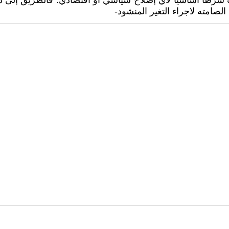
 شرطا أساسيا لأي إصلاح سياسي أو اقتصادي. فالطريق إلى دو
الصامته لاجراء التغير المنشود-