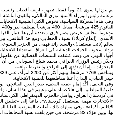
لم يبقَ لها سوى 21 يوماً فقط، تظهر - اربعة أ
بزعامة رئيس الوزراء الأسبق نوري المالكي، والقوى الناشئة 
ال
مدعوماً بتحالف عريض يضم قوى متعددة أبرزها: (تيار الفراتين
الأسدي، (إبداع كربلاء) نصيف الخطابي-ومع هذا التنافس، ي
سالم (نائب مستقل)،-والسيد رائد فهمى من الحزب الشيوعى العراقى الذى يحمل ر
تزداد سخونة الحملات الدعائية في العراق استعداداً للانتخابا
أجواء التوتر، في وقت كشفت السلطات القضائية عن تفاصيل ج
وحذّر رئيس الوزراء العراقي محمد شياع السوداني من أن الا
المنجزات، وإما أن تؤدي إلى التراجع والتفريط بها»---
حيدر العبادي، اللذان أعلنا مقاطعتهما للعملية الانتخابية.
وفي النجف، أكَّد إمام جمعة النجف، صدر الدين القبانجي، ي
داعيةً المواطنين إلى «الاعتماد على وعيهم في هذا الشأن، واخت
في كردستان العراق، يواصل «الحزب الديمقراطي الكردستاني»
«الانتخابات مهمة لمستقبل كردستان»، داعياً إلى «تطبيق ال
بها. وبين هؤلاء 82 مرشحة، في حين بلغت نسبة المخالفات المسجلة في إقليم كردستان نحو 12 في المائة فقط من إجمالي المخالفات على مستوى العراق.