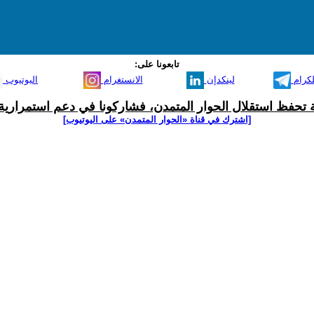
تابعونا على:
لكرام
لينكدإن
الانستغرام
اليوتيوب
ية تحفظ استقلال الحوار المتمدن، فشاركونا في دعم استمرارية 
[اشترك في قناة ‫«الحوار المتمدن» على اليوتيوب]