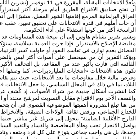
وتُعدّ الانتخابات المقبلة،
العراق البرلمانية المزمع إقامتها الشهر المقبل، مشيرًا إلى أ
أن خاب أملهم في قدرة الانتخابات على تحقيق تغيير، عقب عقد
الراسخة أكثر من كونها استفتاءً على أداء الحكومة.
ويشير تقرير تشاتام هاوس إلى أن نتيجة هذه المساومات قد ت
مقايضة الإصلاح بالاستقرار. فإذا جرت العملية بسلاسة، ستؤك
الفصائل بعدم توازن في تقاسم النفوذ أو حاولت كسر الترتيبا
ويؤكد التقرير أن من سيحصل على أصوات أكثر ليس بالضرور
القائمة التي فازت بأكبر عدد من المقاعد، بل التحالف الأكب
تكون هذه الانتخابات «انتخابات المليارديرات»، كما وصفها أح
وفرص مالية خلال مفاوضات ما بعد الانتخابات، حيث يتم تقاسم
البلاد، بما في ذلك في المجال السياسي، ما جعل الانتخابات ف
والنصف الآخر يوم الاقتراع مقابل التصويت لمرشح محدد أو ال
من هنا تبلغ الضرورة أهميتها الموضوعية القصوى في أن يتحمل
للخداع الجماعي، ورفض ثقافة الولاءات الضيقة، والانخراط
الدارج “الأغلبية الصامتة” يتحول إلى شريك غير مباشر حينم
يواصل الانحدار تحت وطأة المحاصصة والفساد والتقييد الس
وحدها، بل هي واجب جماعي يتوزع على كل فرد ومثقف وناشط و