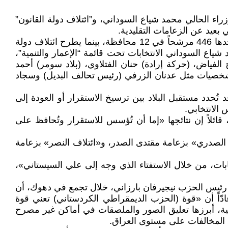
يس الوزراء الحالي محمد شياع السوداني، و”ائتلاف دولة القانون”
بعيد عن الزعامات التقليدية.
وفي هذه المعركة السياسية، تخوض الكتل الشيعية الانتخابات بأرقام كبيرة، حيث تضم قائمة السوداني (الإعمار والتنمية) وحدها 446 مرشحاً في 12 محافظة، بينما يطرح ائتلاف دولة
يس الوزراء الحالي محمد شياع السوداني الانتخابات تحت قائمة “الإعمار والتنمية”،
 الفياض، (حركة إرادة) حنان الفتلاوي، (بلاد سومر) أحمد
ه شخصيات مثل عدنان الزرفي (رئيس تحالف البديل) وسجاد
 تُحدد مستقبل البلاد بين ترسيخ الاستقرار أو العودة إلى
الانتخابي.
ئلاً إن نتائجها «إما أن تُؤسس للاستقرار وتُحافظ على
ب قوى رئيسية أبرزها «التيار الصدري» بزعامة مقتدى الصدر، و«ائتلاف النصر» بزعامة
ابات، من خلال الاستفتاء الذي وجه إلى علي السيستاني»،
 رئيس الحزب نيجيرفان بارزاني، خلال تجمع في دهوك، أن
ادّاً أن «قوة (الحزب الديمقراطي الكردستاني) تعني قوة
المستقلة للانتخابات عن تغريم 540 مرشحاً بسبب مخالفات دعائية، أبرزها تعليق الصور والملصقات في أماكن غير مصرح