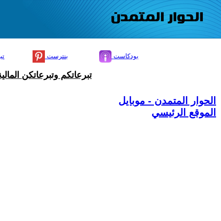
بودكاست
بنترست
تي
تبرعاتكم وتبرعاتكن المال
الحوار المتمدن - موبايل
الموقع الرئيسي