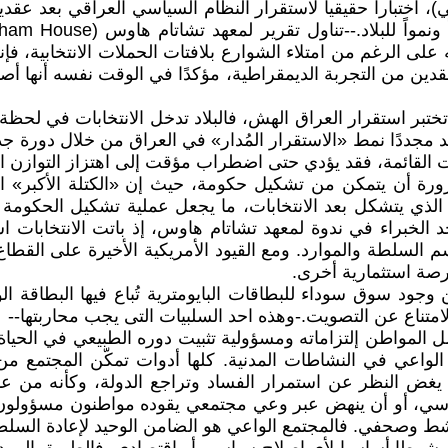
 المقررة في 11 نوفمبر (تشرين الثاني)، اختباراً حقيقياً لاستقرار النظام السياسي
نه على الرغم من امتلاء الشوارع بلافتات الحملات الانتخابية، ف
ين من التجربة الديمقراطية، مؤكدًا في الوقت نفسه أنها أصبح
ختبر استقرار العراق الهش، فالبلاد تدخل الانتخابات في لحظ
د مجددًا نمط «الاستقرار المُدار» في العراق من خلال دورة 
ت القائمة، فقد يؤدي حتى اضطراب مؤقت إلى اهتزاز التوازن ال
ة أن يتمكن من تشكيل حكومة، حيث إن «الكتلة الأكبر» الت
ر الذي يتشكل بعد الانتخابات، ما يجعل عملية تشكيل الحكومة 
د الخبراء في ندوة لمعهد تشاتام هاوس، إذ باتت الانتخابات ا
 السلطة والموارد. ومع القيود الأمريكية الأخيرة على القطاع
رصة استثمارية أخرى.
امتناع عن التصويت.-وهذه احد السلبيات التى يجب محاربتها--
 المواطن إلتزاماته ومسؤولية تثبيت دوره الطبيعي في الحياة 
 الواعي في النشاطات المدنية. كلها أدوات تمكّن المجتمع
ا يغض النظر عن استمرار الفساد وتراجع الدولة، وكأنه من ع
ياسي، أو أن ينهض عبر وعي مجتمعي يقوده مواطنون مسؤولون 
صحفي. فالمجتمع الواعي هو الضامن الوحيد لإعادة السلطة إ