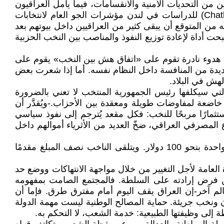
 العراقي بعد عقدين من التحديات الأمنية والانقسامات، فيما يأمل العراقيون
أن تفتح صناديق الاقتراع الطريق أمام مرحلة أكثر استقراراً ونمواً للبلاد.--تناول تقرير لمعهد تشاتام هاوس (Chatham House) للدراسات في لندن مؤشرات الجو العام لانتخابات
إنه من المتوقع أن يبقى كثير من العراقيين داخل بيوتهم بعد
ت أداة لإعادة توزيع النفوذ والمناصب بين النخب الحزبية
ة هدوء نادرة تقوم على «اتفاق هش بين النخب» يقوم على
جديدة من المنافسة داخل النظام نفسه. أما إذا شعرت بعض
هش في البلاد.
ي سيكلفها رئيس الجمهورية المنتخب لا تعني بالضرورة
خاضعة لمفاوضات طويلة ومعقدة بين الأحزاب.-ويُقدَّر أن
ستثمارًا مربحًا للنخب: فكل مقعد يُترجم إلى نفوذ سياسي
 المصرفي العراقي، ضخّ العديد من الأثرياء أموالهم داخل
كما انتشرت أشكال جديدة من شراء الأصوات، إذ كُشف عن وجود سوق سوداء للبطاقات البايومترية تُباع فيها البطاقة الواحدة بنحو 100 دولار. ويتلقى الناخب نصف المبلغ مقدمًا
العامة لأجل التغيير من خلال مواجهة الانتهاكات ووضع حد
 من فرض إرادته على السلطة. فالمجتمع الصامت بمفهومه
الم آخر-إن العراق يقف اليوم أمام مفترق طرق. فإما أن
ونخب جريئة. حماية المصالح الوطنية ليست مهمة الدولة
لى وظيفتها الطبيعية: خدمة الشعب، لا التحكم به.