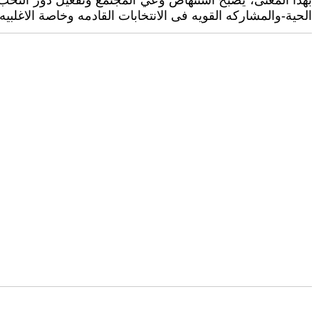
بهذا المعنى، يصبح استنهاض وعي المجتمع وتفعيل دور النخب
الحية-والمشاركه القويه فى الانتخابات القادمه وخاصة الاغلبيه 