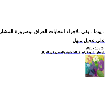
21 يوما - بقى -لاجراء انتخابات العراق -وضرورة المشاركة بها -لتقوية النظام الديمقراطى الدستورى -
على عجيل منهل
2025 / 10 / 24
اليسار ,الديمقراطية, العلمانية والتمدن في العراق