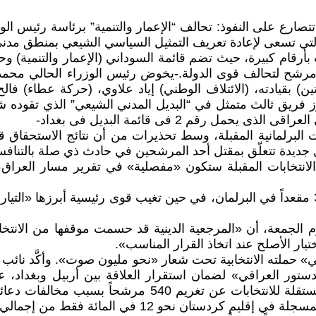
قطاب رئيسية تتصارع على النفوذ: تحالف “الإعمار والتنمية” برئاسة رئ
التي تسعى لإعادة تعريف التمثيل السياسي الشيعي بمنطق مدني 
قانون 425 مرشحاً، مقابل 460 مرشحاً لمنظمة بدر و400 مرشح لتحالف قوى الدولة.-يخوض رئ
) بقيادته، (الائتلاف الوطني) إياد علاوي، (حركة عطاء) فالح
برز فريق ثالث متمثل في “البديل المدني الشيعي” الذي تقود
قم 2 فى قائمة البديل فى بغداد-
ت البرلمانية المقبلة، وسط تحذيرات من أن نتائج الاستحقاق قد
ديدة تتعلّق بمقتل أحد المرشحين في حادث ذي صلة بالتنافس 
نتخابات المقبلة ستكون «مفصلية» في تقرير مسار العراق، قا
ويتنافس 7768 مرشحاً، بينهم أكثر من 2200 امرأة، على 329 مقعداً في البرلمان، في حين تغي
وم الجمعة، أن «المرجعية الدينية قد حسمت موقفها من الانتخ
يار الأصلح عند اتخاذ القرار المناسب».
 حملته الانتخابية تحت شعار «نحو مليون صوت». وأكَّد نائب
دستور العراقي» لضمان استقرار العلاقة بين أربيل وبغداد، ع
الإقليم بأكمله».-وفي موازاة ذلك، أعلنت المفوضية العليا 