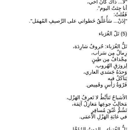
"لا... ذاكَ كانَ أخي،
أنا جِئتُ اليوم".
فَقُلتُ:
"إذَنْ... سَأُعَلِّقُ خَطواتي على الرَّصيفِ المُهمَل".
(5) تَلّ الغُرَباء
تَلُّ الغُرَباء: حُروفٌ شارِدَة،
رِمالٌ مِن سَراب،
مِجْذافٌ مِن طِينٍ
لِزورَقِ الهُروب.
وَحدَهُ جَسَدي العاري،
يَتآكَلُ فيه
فَرْوَةُ رَأسٍ وقَمِيص.
الأشباحُ تَتأبَّطُ لا تَعرِفُ الهَزْل،
مَخالِبُ جوعِها مَغازِلُ آثِمَة،
تَشُمُّ عُنُقَ مُسافِرٍ
في غابَةِ الهَزْلِ الأعمَى.
تَلُّ الغُرَباء... المَوتُ المُؤَجَّل