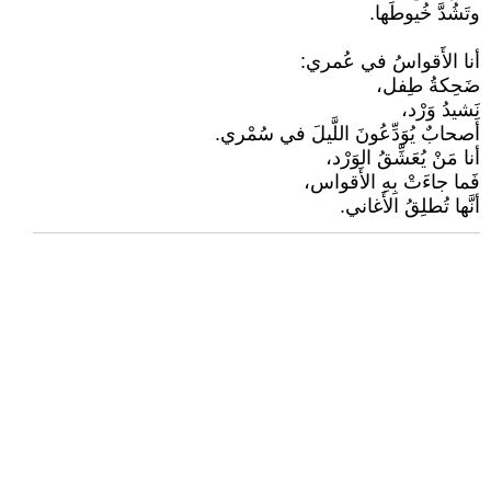
وتَشُدَّ خُيوطَها.
أنا الأَقواسُ في عُمري:
ضَحِكةُ طِفل،
نَشيدُ وَرْد،
أَصحابٌ يُوَدِّعُونَ اللَّيلَ في سُمْري.
أنا مَنْ يُعَشِّقُ الوَرْد،
فَما جاءَتْ بِهِ الأَقواس،
أنَّها تُطلِقُ الأَغاني.