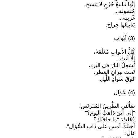
إنَّها يَنابيعُ جُرْحٍ لا يَشيخ.
مُقفولة...
غَريبة...
يَنابيعُها جِراح.
(3) أَبْواب
كُلُّ الأبوابِ مُغلَقة،
إلّا أنتَ...
تُشعِلُ النارَ في البَرد،
تَحتَ نيرانِ المَطر،
فَوقَ سَوادِ اللَّيل.
(4) سُؤال
سَأَلَني الطَّريقُ المُقَرنَص:
"إلى أينَ ذاهبٌ اليوم؟"
فَقُلتُ: "ما حاجَتُكَ؟
أَجَبتُكَ أمسِ على ذاتِ السُّؤال".
قال: