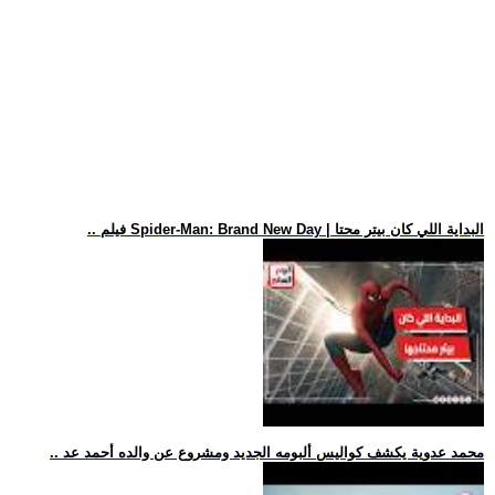
.. فيلم Spider-Man: Brand New Day | البداية اللي كان بيتر محتا
.. محمد عدوية يكشف كواليس ألبومه الجديد ومشروع عن والده أحمد عد