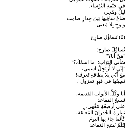
في خَيْمَةِ البُؤَساء.
لَيلٌ وهَجر،
ضاعَ ساقِيها بَينَ جِدارٍ صامِت
ولوحٍ بِلا مَعنى.
(6) تَساؤُل صارِخ
تُساؤُلٌ صارِخ:
"مَنْ أنا؟"
سَأَني البَوّاب: "ما اسمُكَ؟"
"إنّي لا أَرْتَجِلُ اسمي،
مَعَ أنّي بِلا بِطاقةِ تَعرِفَة!
نَسِيتُها في قَبْوٍ مَعزول".
أنا وكُلُّ الأبوابِ القَديمة،
نَنسجُ المَقاعدَ
على أرصِفَةِ مَقْهى.
نَتباركُ الجُدرانَ المُعلَّقة،
كَأنَّما جاءَ بِها اليومَ
لِتُلَمَّ نَسَجَ المَقاعد