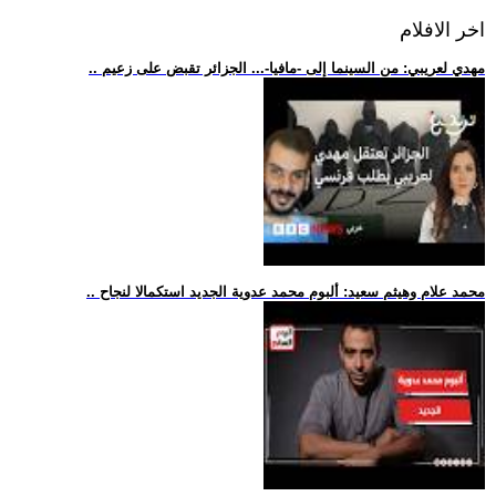
اخر الافلام
.. مهدي لعريبي: من السينما إلى -مافيا-... الجزائر تقبض على زعيم
.. محمد علام وهيثم سعيد: ألبوم محمد عدوية الجديد استكمالا لنجاح