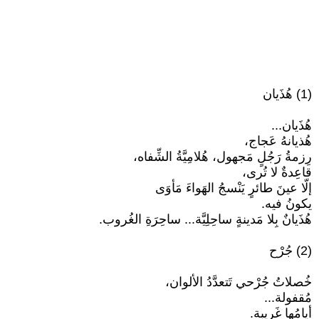
(1) هُذَيان
هُذَيان...
هُذيانهُ عَجاج،
رِزمةُ رَجُلٍ مَجهول، هُلامِيَّةُ الشِّفاه،
قاعِدةٌ لا تُرى،
إلّا عينَ طائرٍ يَنْسجُ الهَواءَ مَأوَى
يكونُ فيه.
هُذَيانٌ بِلا مَدينةٍ ساحِلِيَّة... ساحِرَةِ الغُروب.
(2) جُرْح
خُصلاتُ جُرْحي تَتعدَّدُ الألوان،
مُقفولة...
أيامُها غَريبة.