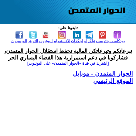
تابعونا على:
بودكاست
بنترست
تيلكرام
لينكدإن
الانستغرام
اليوتيوب
التويتر
الفيسبوك
تبرعاتكم وتبرعاتكن المالية تحفظ استقلال الحوار المتمدن،
فشاركونا في دعم استمرارية هذا الفضاء اليساري الحر
[اشترك في قناة ‫«الحوار المتمدن» على اليوتيوب]
الحوار المتمدن - موبايل
الموقع الرئيسي