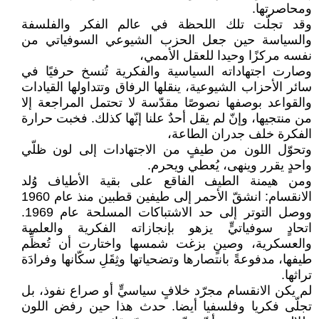
ومحاصرتها.
وقد تجلّت تلك اللحظة في عالم الفكر والفلسفة
والسياسة حين جعل الحزب الشيوعي السوفياتي من
نفسه مركزًا وحيدا للعقل الأممي،
وصارت اجتهاداته السياسية والفكرية تُنسخ حرفيًا في
سائر الأحزاب الشيوعية، ينقلها الرفاق وتتداولها القيادات
والقواعد بوصفها نصوصًا مقدّسة لا تحتمل المراجعة إلا
من منتجيها، وإنّ لم يقل أحدٌ علنا إنّها كذلك. فخبت حرارة
الفكرة خلف جدران الطاعة،
وتحوّل اللون من طيفٍ من الاجتهادات إلى لون ظلّي
واحدٍ يقرر وينهى، يُعطي ويحرم.
ومن هيمنة الطيف الفاقع على بقية الأطياف وُلد
الانقسام: انشقّ الأحمر إلى طيفين قطبين منذ عام 1960
ووصل التوتر إلى حد الاشتباكات المسلحة عام 1969.
اتحادٍ سوفياتيٍّ يزهو بإنجازاته الفكرية والعلمية
والعسكرية، وصينٍ بزغت شمسها واختارت أن تُعظِّم
طيفها، مدفوعةً بانتصارها وتضحياتها وثِقَلِ سكّانها وفرادَة
تراثها.
لم يكن الانقسام مجرّد خلافٍ سياسيٍّ أو صراع نفوذ، بل
تجلّى فكريا وفلسفيا أيضا. حدث هذا حين رفض اللون