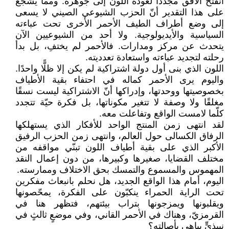
انفتح الأفق مجددًا لعودة اللون إلى جوهره. ومما يشجع
على هذا التقدير أنّ الحزب الشيوعي الصيني لا يسعى
إلى وضع أطراف الطيف الأحمر الأخرى تحت عباءته
السياسية والأيديولوجية. ولا أحد من الشيوعيين الآن
يتحدث عن مركز ومدارات. فالأحمر لم يختفِ، بل بدأ
رحلته لتجديد عباءته واستعادة تعدديته.
اللون الذي بنى أول دولة اشتراكية لم يكن إلا ظلًّا واحدًا.
واليوم يرى الأحمر كماله في احتفاء بقية الأطياف
بخصوصيتها ووحدتها، وإدراكها أنّ الاشتراكية ليست نسقًا
مغلقًا ولا وصفة لا تتغير مكوناتها، بل فكرة حيّة تتجدد
كلّما لامست الواقع وتفاعلت معه.
لقد انتهى زمن المنتج الواحد للأفكار الذي يستهلكها
الرفاق الكسالى حول العالم، وانتهى زمن الحزب الرفيق
الأكبر الذي على بقية أطياف اللون تبنّي مواقفه من
مختلف القضايا، صغيرها وكبيرها، من دون إعمال النقد
المهموس والمسموع والتمسك بحق الاختلاف وممارسته.
اليوم، أمام هذا الواقع الجديد، هل نحلم بانبعاث مفكرين
تحت الراية الحمراء ينكبّون على الفكرة، يمحّصونها
ويقلبونها ويمزجونها بتراب بيئتهم، فتظهر هنا في
القرمزيّ، وهناك في الأحمر القاني، وفي موضعٍ ثالثٍ في
نبيذيٍّ يباهي بأصالته؟