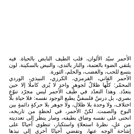
الأحمر سيّد الألوان، قلب الطيف النابض بالحياة. فيه
يلتقي الضوء بالعتمة، والنار بالندى، والنبض بالسكينة. لون
يتسع للحب، والغضب، والحلم، الثورة.
الأحمر القاني، القرمزي، الكرزي، النبيذي، الوردي
المحمّر: كلّها ظلالٌ لجوهرٍ واحدٍ لا يُرى كاملًا إلا حين
يتعدّد. وهذا التعدّد في طيف الأحمر ليس مجرّد تنوّعٍ
بصري، بل درسٌ فلسفيٌّ يطبع الوجود نفسه: فلا حياة بلا
اختلاف، ولا وحدة بلا ظلال، ولا جوهر بلا حركةٍ دائمةٍ بين
البوح والصمت. لكنّ الأحمر، في لحظةٍ من تاريخه،
انحنى على نفسه وضاق بطيفه، وصار ينظر إلى تعدديته
من علٍ، نظرةَ استعلاءٍ واستكبار، تنطوي أحيانًا على
إشاحة الوجه عنها، وتفضي أحيانًا أخرى إلى نبذها