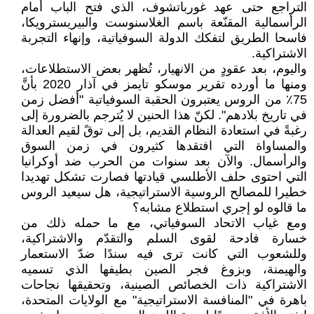
التراجع حتى عهد غورباتشوف، الذي فتح الباب أمام
الرأسمالية المقنّعة باسم الغلاسنوست والبيريسترويكا،
فاسحا الطريق لتفكك الدولة السوفياتية، وإنهاء التجربة
الاشتراكية.
واليوم، بعد عقودٍ من الانهيار، تُظهر بعض الاستطلاعات،
ومنها ما أورده تقرير موسكو تايمز في آذار 2020 بأنَّ
75٪ من الروس يعتبرون الحقبة السوفياتية "أفضل زمن
في تاريخ بلادهم". لكنّ هذا الحنين لا يُترجم بالضرورة إلى
رغبةً في استعادة النظام القديم، بل إلى توقً لقيم العدالة
والمساواة التي افتقدها كثيرون في زمن السوق
والرأسمال. والآن بعد سنوات من الحرب ضد أوكرانيا
التي احتوى حلف الأطلسي قيادتها فصارت تشكل تهديدا
خطيرا للمصالح الروسية الاستراتيجية، هل سيعيد الروس
ما قالوه لو إجري استطلاع مشابه؟
ومع غياب الاتحاد السوفياتي، مع ما حمله ذلك من
خسارة فادحة لقوى السلم والتقدّم والاشتراكية،
وللشعوب التي كانت ترى فيه سندًا ضدّ الاستعمار
والهيمنة، وبزوغ فجر الصين بطيفها الذي تسميه
الاشتراكية ذات الخصائص الصينية، وتحقيقها نجاحات
باهرة في "المنافسة الاستراتيجية" مع الولايات المتحدة،