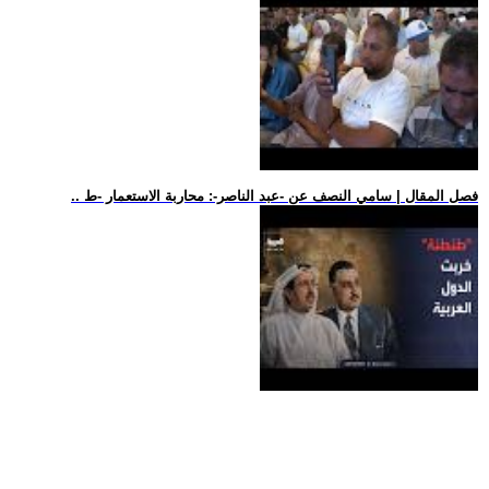
.. فصل المقال | سامي النصف عن -عبد الناصر-: محاربة الاستعمار -ط