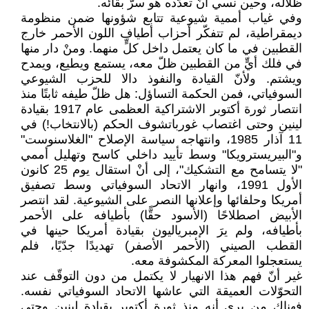
ظلاله، وحين نسي أنّ تعدّده هو سرّ بقائه.
وفي غياب أممية شيوعية تتابع شؤونها ضمن منظومة
ديمقراطية، لم تتفكّر أحزاب أطياف اللون الأحمر خارج
القطبين في ما كان يعتمل داخل كلٍّ منهما. ومنْ دار منها
في فلك أيٍّ من القطبين ظلّ معه، يستمع ويطيع، ويمدح
ويشتم. ولأنّ القيادة والنفوذ دالا للحزب الشيوعي
السوفياتي، فمن الحكمة التساؤل: هل ظلّ طيفه ثابتًا منذ
انتصار ثورة أكتوبر الاشتراكية العظمى عام 1917 بقيادة
لينين وحتى اغتصاب غورباتشوف الحكم (بالانتخاب!) في
11 آذار 1985، وانتهاجه سياسة الإصلاح "الغلاسنوست"
و"البيريسترويكا" وسط تأييد داخلي كاسح وتهليل أممي
"لا يتسامح مع التشكيك"، إلى أنْ استقال يوم 25 كانون
الأول 1991، وانهار الاتحاد السوفياتي وسط تصفيق
أمريكا وحلفائها وإعلانها النصر على الشيوعية. لقد انتصر
الأبيض اصطلاحًا (الأسود حقًّا) بأطيافه على الأحمر
بأطيافه، ولم يرَ الإمبرياليون بقيادة أمريكا حينها في
القطب الصيني (الأحمر الأصفر) تهديدًا جدّيًا، فلم
يستعجلوا المعركة المكشوفة معه.
غير أنّ فهم هذا الانهيار لا يكتمل من دون التوقّف عند
التحوّلات العميقة التي عاشها الاتحاد السوفياتي نفسه.
فهناك من يرى أنه منذ ثورة أكتوبر بقيادة لينين وحتى