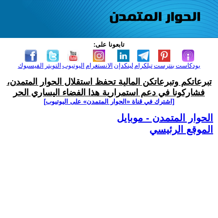
تابعونا على:
بودكاست
بنترست
تيلكرام
لينكدإن
الانستغرام
اليوتيوب
التويتر
الفيسبوك
تبرعاتكم وتبرعاتكن المالية تحفظ استقلال الحوار المتمدن،
فشاركونا في دعم استمرارية هذا الفضاء اليساري الحر
[اشترك في قناة ‫«الحوار المتمدن» على اليوتيوب]
الحوار المتمدن - موبايل
الموقع الرئيسي