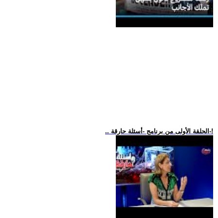
.. الحلقة الأولى من برنامج -أسئلة حارقة-!