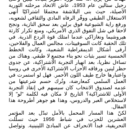
رحيل ستالين عام 1953، عاش الاتحاد مرحلته الثورية
الأصيلة، حيث بنى البلاشفة مجتمعًا اشتراكيًا أنهى
الاستغلال الطبقي ووفّر الرفاه المادي والثقافي لشعوبه،
ورفع راية الشيوعية فوق برلين بعد سحق النازية، ونجح
لاحقا في شل التفوق الذري الأمريكي، ومنع تكرار كارثة
هيروشيما ونغازاكي عندما امتلك قوة الردع الذرية. في
تلك الحقبة كانت السوفييتات، مجالس العمال والفلاحين،
أرقى أشكال الديمقراطية الشعبية، وكانت الخطط
الخمسية تسير بثبات نحو بناء مجتمعٍ لا طبقي. وهناك من
تساءل نظريا، بعد انهيار التجربة الاشتراكية، عن جدوى
حظر لينين ورفاقه الأحزاب الاشتراكية الأخرى في روسيا
واعتبارها خارج طيف اللون الأحمر. فهل لو استمرت في
العمل السلمي كمعارضة، وتُرك حسم شرعيتها من
عدمه لصندوق الانتخاب كان سيسهم في إنقاذ التجربة
الأولى للاشتراكية؟ التاريخ لا مكان فيه لكلمة "لو" إلا
لاستخلاص العبر والدروس، وهذا هو جوهر أطروحة هذا
المقال.
لكنّ هذا المسار المحمل بالأمل تبدّل بعد المؤتمر
العشرين للحزب في شباط 1956 حيث تسلّلت
التحريفية، فبدأ الانحراف عن المبادئ اللينينية. وتواصل