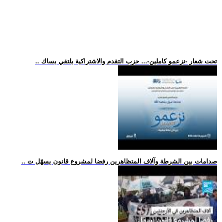
.. تحت شعار -نزعمو كاملين-... حزب التقدم والاشتراكية يلتقي بساك
.. صدامات بين الشرطة وآلاف المتظاهرين رفضا لمشروع قانون يسهّل ت