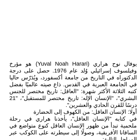
يوفال نوح هراري (Yuval Noah Harari) هو مؤرخ
وفيلسوف إسرائيلي وُلد عام 1976. حصل على درجة
الدكتوراه في التاريخ من جامعة أكسفورد، ويُدَرّس حاليا
في الجامعة العبرية في القدس. ذاع صيته عالميًا بفضل
كتبه الثلاثة الأكثر شهرة: "العاقل: تاريخ مختصر للجنس
البشري"، "الإنسان الإله: تاريخ مختصر للمستقبل"، "21
درسًا للقرن الحادي والعشرين".
أولا: الإنسان العاقل: من الكهوف إلى الحضارة
في كتابه "الإنسان العاقل"، يأخذنا هراري في رحلة
ملحمية تبدأ من ظهور الإنسان العاقل كنوع متواضع في
السافانا الأفريقية، وصولًا إلى سيطرته على الكوكب عبر
المراحل التالية: