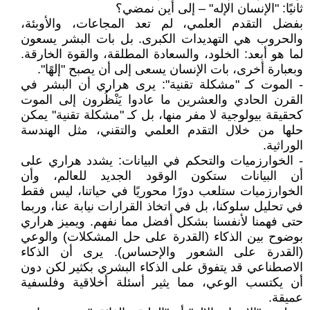
ثانيًا: "الإنسان الإله" – إلى أين نمضي؟
بفضل التقدم العلمي، لم تعد المجاعات، والأوبئة،
والحروب هي التهديدات الكبرى. بل بات البشر يسعون
لما هو أبعد: الخلود، والسعادة المطلقة، والقوة الخارقة.
وبعبارة أخرى، بات الإنسان يسعى إلى أن يصبح "إلهًا".
- الموت كـ "مشكلة تقنية": يرى هراري أن البشر في
القرن الحادي والعشرين ما عادوا يَنْظُرون إلى الموت
كحقيقة بيولوجية لا مفر منها، بل كـ "مشكلة تقنية" يمكن
حلها من خلال التقدم العلمي والتقني، مثل الهندسة
الوراثية.
- الخوارزميات والتحكم في البيانات: يشدد هراري على
أن البيانات ستكون الوقود الجديد للعالم، وأن
الخوارزميات ستلعب دورًا محوريًا في حياتنا، ليس فقط
في تحليل سلوكنا، بل في اتخاذ القرارات نيابة عنا، وربما
حتى فهمنا لأنفسنا بشكل أفضل مما نفهم. ويميز هراري
بوضوح بين الذكاء (القدرة على حل المشكلات) والوعي
(القدرة على الشعور والإحساس). يرى أن الذكاء
الاصطناعي قد يتفوق على الذكاء البشري بكثير لكن دون
أن يكتسب الوعي، مما يثير أسئلة أخلاقية وفلسفية
عميقة.