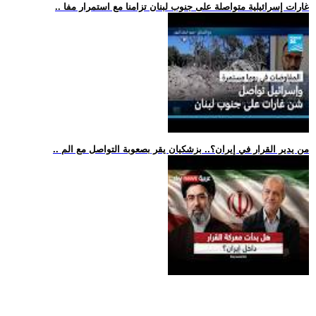
.. غارات إسرائيلية متواصلة على جنوب لبنان تزامنا مع استمرار مفا
.. من يدير القرار في إيران؟.. بزشكيان يقر بصعوبة التواصل مع الم