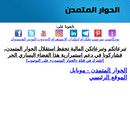
تابعونا على:
بودكاست
بنترست
تيلكرام
لينكدإن
الانستغرام
اليوتيوب
التويتر
الفيسبوك
تبرعاتكم وتبرعاتكن المالية تحفظ استقلال الحوار المتمدن،
فشاركونا في دعم استمرارية هذا الفضاء اليساري الحر
[اشترك في قناة ‫«الحوار المتمدن» على اليوتيوب]
الحوار المتمدن - موبايل
الموقع الرئيسي