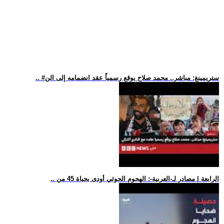
.. #ستريمينغ: مباشر.. محمد صلاح يوقع رسمياً عقد انضمامه إلى الن
.. الرابعة | مصادر لـ-العربية-: الهجوم الحوثي أودى بحياة 45 من