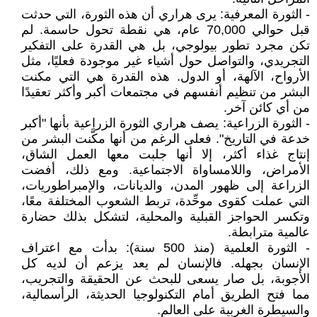
- الثورة المعرفية: يرى هراري أن هذه الثورة، التي حدثت
قبل حوالي 70,000 عام، هي نقطة تحول حاسمة. لم
تكن مجرد تطور بيولوجي، بل هي القدرة على التفكير
التجريدي، والتواصل حول أشياء غير موجودة فعليًا، مثل
الأرواح، الآلهة، أو الدول. هذه القدرة هي التي مكنت
البشر من تنظيم أنفسهم في مجتمعات أكبر وأكثر تعقيدًا
من أي كائن آخر.
- الثورة الزراعية: يصف هراري الثورة الزراعية بأنها "أكبر
خدعة في التاريخ". فعلى الرغم من أنها مكَّنت البشر من
إنتاج غذاء أكثر، إلا أنها جلبت معها العمل الشاق،
الأمراض، واللامساواة الاجتماعية. ومع ذلك، أفضت
الزراعة إلى ظهور المدن، والديانات، والإمبراطوريات،
التي عملت كقوى موحِّدة، تربط الشعوب المختلفة معًا،
وتكسر الحواجز القبلية والمحلية، لتشكل بذلك حضارة
عالمية مترابطة.
- الثورة العلمية (منذ 500 سنة): بدأت مع اعتراف
الإنسان بجهله. فالإنسان لم يعد يزعم أن لديه كل
الأجوبة، بل صار يسعى للبحث عن الحقيقة والتجريب،
مما فتح الطريق أمام التكنولوجيا الحديثة، الرأسمالية،
والسيطرة الغربية على العالم.