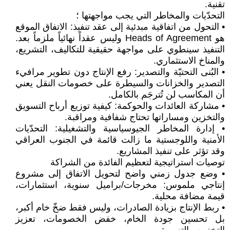
تقنية.
التحدّيات والمخاطر التي يجب مواجهتها ؛
• التحول من اتفاقية مبدئية إلى عقد تنفيذ: الاتفاق الموقع
هو Heads of Agreement وليس عقداً نهائياً ملزماً بعد.
التنفيذ سينطوي على مواجهة حقيقية للتكاليف، التشريع،
والمناخ الاستثماري.
• البُنى التحتيّة والتصدير: رفع الإنتاج دون تطوير مرافيء
التصدير والخزانات والسيطرة على خصومات النقل يعني
أن المكاسب لن تُترجَم بالكامل.
• مشاركة العائدات والحوكمة: كيفية توزيع أرباح التسويق
والتخزين ومساراتها تحتاج شفافية ومراقبة.
• إدارة المخاطر الجيوسياسية والتشغيلية: التحدّيات
الأمنية واللوجستية ما زالت قائمة في الجنوب العراقي
وقد تؤثر على تنفيذ المشاريع.
توصيات استراتيجية لتعظيم الفائدة من الشراكة
• وضع جدول زمني واضح لتحويل الاتفاق إلى مشروع
إنتاجي ملموس: مخرجات/براميل سنوية، استثمارات،
قيمة مضافة محلية.
• ربط الإنتاج بزيادة الصادرات، وليس فقط ضخّ خام أكبر،
بل تحسين جودة الخام، خفض الخصومات، تعزيز