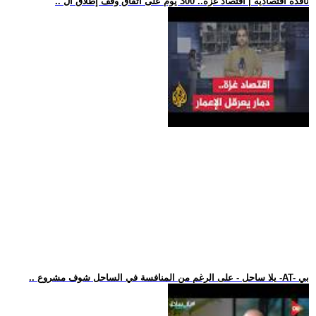
.. نافذة اقتصادية | اقتصاد غزة.. 300 يوم على اتفاق وقف إطلاق ال
.. يلا ساحل - على الرغم من المنافسة في الساحل شوف مشروع -AT- بي