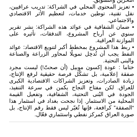
التخزين والتسويق.
• تعزيز المحتوى المحلي في الشراكة: تدريب عراقيين،
نقل تقنية، توطين خدمات، لتعظيم الأثر الاقتصادي
والاجتماعي.
• ضمان الشفافية في عوائد هذه الشراكة: نشر تقرير
سنوي عن أرباح المشروع، التدفقات، تأثيره على
الموازنة العراقية.
• ربط هذا المشروع بمخطط أكبر لتنويع الاقتصاد: عوائد
النفط يجب أن تُدخِل تمويلًا لمحاور الزراعة والصناعة
والبنى التحتية.
ختاما : عودة إكسون موبيل (أن صحتّ!) ليست مجرد
صفقة إعلامية، بل تشكّل فرصة حقيقية لرفع الإنتاج،
زيادة الصادرات، وتعزيز الشراكات الاقتصادية الكبرى
للعراق. لكن مفتاح النجاح يكمن في سرعة التنفيذ،
الجودة في البُنى التحتية، الشفافية، وتفعيل القيمة
المحلية من الاستثمار. إذا نجحت بغداد في استثمار هذا
“الصفقة” كرافعة، فإنها تُغيّر ليس فقط رقم الإنتاج، بل
صورة العراق كمركز نفطي واستثماري فعّال.