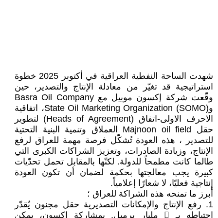
شهدت الساحة النفطية العراقية في أكتوبر 2025 خطوة
استراتيجية قد تغيّر من معادلة الإنتاج والتصدير، حين
وقّعت شركة إكسون موبيل مع Basra Oil Company
وState Oil Marketing Organization (SOMO)، اتفاقية
الاحرف الاولى-اتفاق (Heads of Agreement) لتطوير
حقل Majnoon oil field العملاق وتنمية البنية التحتية
للتصدير ، هذه العودة تُشكّل فرصة مهمة للعراق لرفع
الإنتاج، وزيادة الصادرات، وتعزيز الشراكات الكبرى التي
طالما كانت مطمحاً للدولة. لكنّها بالمقابل تحمل تحدّيات
كبيرة يجب معالجتها بحكمة لضمان أن تكون العودة
إنتاجية فعليًا، لا شعارًا إعلامياً.
أبرز ما تمنحه هذه الشراكة للعراق ؛
1. رفع الإنتاج والإمكانات التصديرية حقل مجنون يُقدّر
احتياطه بـ 󖑆 مليار برميل. بمشاركة إكسون، يمكن