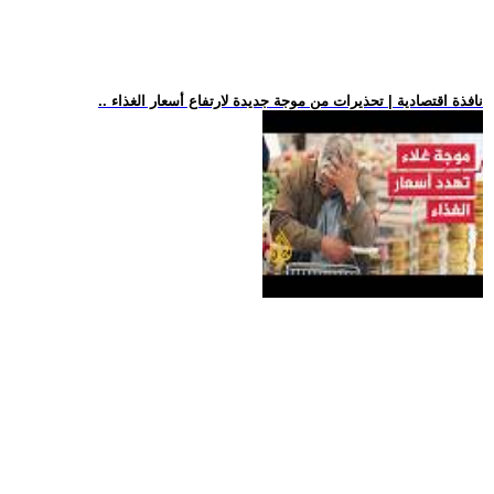
.. نافذة اقتصادية | تحذيرات من موجة جديدة لارتفاع أسعار الغذاء