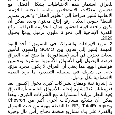
للعراق استثمار هذه الاحتياطيات بشكل أفضل، مع
تحسين معدّلات الاستخلاص والبنية التحتية اللازمة.
الاتفاقية تُشير صراحةً إلى “تطوير الحقل” و“تعزيز تصدير
النفط” جنوبي البلاد . رفع إنتاج مجنون وحده يمكن أن
يكون رافعة قوية لتحقيق هدف الحكومة العراقية لرفع
القدرة الإنتاجية إلى نحو 6 مليون برميل يوميًا بحلول
2029.
2. تنويع الإيرادات والشراكة في التسويق ؛ أحد البنود
المهمة يُشير إلى تعاون بين SOMO وإكسون لتأمين
سعات تخزين في آسيا (سنغافورة)، ما يفتح أمام العراق
فرصة الوصول إلى الأسواق الآسيوية مباشرة وتحسين
هوامش البيع. هذا يعني أن العراق لا يكون مجرد مزوّد
خام، بل شريك في سلسلة التصدير، ما يزيد القيمة
الاقتصادية لكل برميل.
3. إشارة ثقة ومفتاح لشراكات كبرى دخول إكسون بعد
فترة غياب يُعدّ إشارة إيجابية للأسواق العالمية بأن العراق
يُعيد النظر بزيادة أستثماراته مع الشركات الكبرى، وهذا
يمكن أن يشجّع مشاركات أخرى أكبر من Chevron
وTotalEnergies وBP. ذا النقطة مهمة من حيث التمويل
والقدرة على بناء مشاريع ضخمة تحتاج رأس مال وخبرة