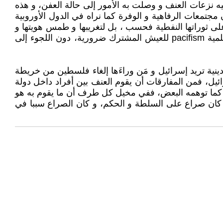
ه نزعات العنف و وصلت به الأمور إلى حالة العفن، و هذه
جتمعات الرفاهية و الوفرة كما نراه في الدول الأوروبية
على ثوراتها النفطية فحسب ، بل لتغريبها و طمس هويتها و
محاربة عقيدتها، كذلك هي الحرب على الإسلام التي تقوم بها الأنظمة الغربية و اللوبي الصهيوني ، و نسيت أن النزعة السلمية pacifism للعيش المشترك ضرورية، دون اللجوء إلى
نية تريد إسرائيل و مَن وراءَها إلغاء فلسطين من خريطة
يل، فمن المفارقات أن يقوم العنف بين أفراد داخل دولة
ة، كما توهمه البعض، ففي مخيل كل طرف أن ما يقوم به هو
ا كان صراع على السلطة و الحكم، و كان الصراع سببا في