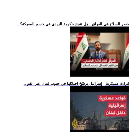
.. حصر السلاح في العراق.. هل تنجح حكومة الزيدي في حسم المعركة؟
.. قراءة عسكرية | إسرائيل ترسّخ احتلالها في جنوب لبنان عبر القو