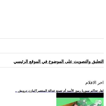
التعليق والتصويت على الموضوع في الموقع الرئيسي
اخر الافلام
.. هل تحاكم سوريا رموز الأسد أم تصنع عدالة المنتصر؟|مازن درويش|