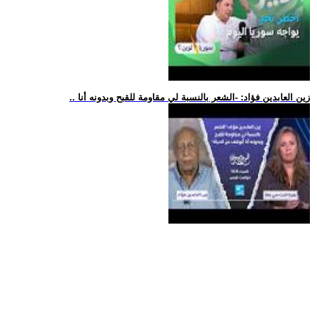
.. زين العابدين فؤاد: -الشعر بالنسبة لي مقاومة للقبح وبدونه أنا