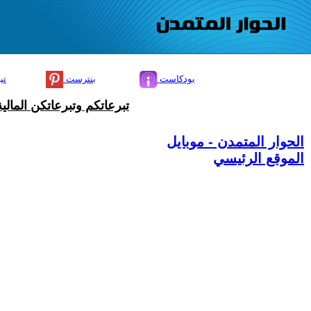
بودكاست
بنترست
تي
تبرعاتكم وتبرعاتكن المال
الحوار المتمدن - موبايل
الموقع الرئيسي