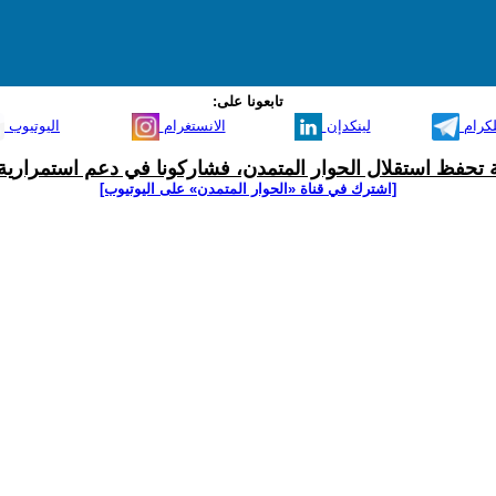
تابعونا على:
لكرام
لينكدإن
الانستغرام
اليوتيوب
ية تحفظ استقلال الحوار المتمدن، فشاركونا في دعم استمرارية 
[اشترك في قناة ‫«الحوار المتمدن» على اليوتيوب]