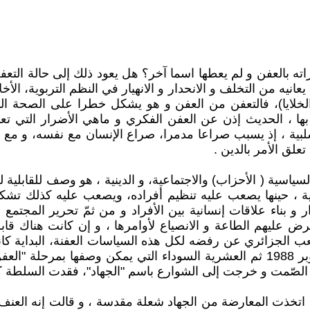
اته بالعفن و لم يعطها اسما آخر؟ هل يعود ذلك إلى حالة التعف
انيه من التخلف و الانحدار و الانهيار في النظم التربوية، الأخل
الخلايا)، فالتعفن من العفن و هو يشكل خطرا على الصحة الن
ا ، الحديث إذن عن العفن الفكري و ماهي الأضرار التي تعود
بية ، إذ يسبب صراعا مدمرا، صراع الإنسان مع نفسه، و مع الأ
علق الأمر بالدين .
سياسية ( الأحزاب) والاجتماعية، و الدينية ، هو وصف للقابلي
ية ، حينها يصعب عليه تنظيم أفراده، ويصعب عليه كذلك تشكيل
 و بناء علاقات إنسانية بين الأفراد و من ثمّ تحرير المجتم
ليهم الطاعة و الانصياع لأوامرها ، و إن كانت هناك قابل
شعب الجزائري عن رفضه لكل هذه السياسات العفنة، البداية كا
الاستقلال ، بدءًا من الربيع الأمازيغي 1980 ، إلى أحداث أكتوبر 1988 ثم العشرية الس
ة الصّمت و خرجت إلى الشوارع باسم "الجهاد"، فقدت السلطة 
اتخذت المعارضة من الجهاد شعلة مقدسة ، و قالت إنه العنف