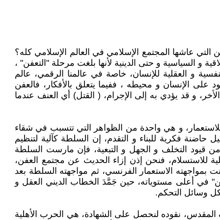
ن التي عاشها المجتمع الإسلامي في العالم الإسلامي كله؟
اقية و السياسية و حتى الدينية لأنها بلغت مرحلة "التعفن" ،
فسية و العقلية للإنسان، خاصة في عالمنا الرقمي، عالم
 على الإنسان و محيطه ، ففيما يتعلق بالأفكار، فالعفن
خر، و قد يؤدي به إلى الإجرام، ( القتل) أي العنف عندما
ة للاستعمار، و هي واحدة من الظواهر التي تتسبب في شقاء
 حاضنة فكرية للبناء و التقدم، إن السلطة كآلية لتنظيم
ع من قيود التخلف و الجهل و التبعية، فإن مارست السلطة
ية للاستسلام، فنحن إذن إزاء الحديث عن مجتمع العفن،
نت بمواجهته الاستعمار الفرنسي، ثم مواجهته السلطة بعد
وداء التي يمكن وصفها بمرحلة "العفن" في أعلى مستوياته، حين جَمَّدَ الخطاب الديني العقل و
كل وسائل التحكم.
 المقدس، نقوده لنحصل على الشهادة، هي الحرب الأهلية