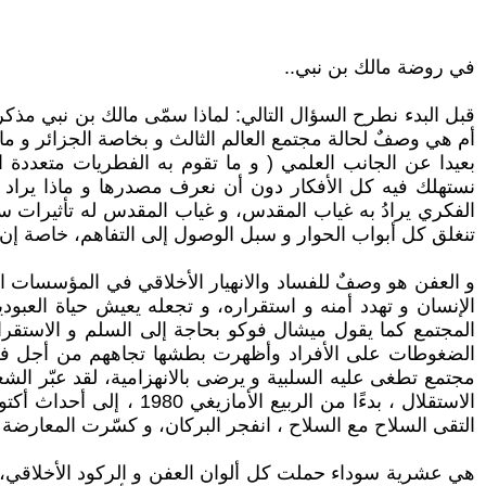
في روضة مالك بن نبي..
قبل البدء نطرح السؤال التالي: لماذا سمّى مالك بن نبي مذكر
أم هي وصفٌ لحالة مجتمع العالم الثالث و بخاصة الجزائر و ما يع
بعيدا عن الجانب العلمي ( و ما تقوم به الفطريات متعددة 
نستهلك فيه كل الأفكار دون أن نعرف مصدرها و ماذا يراد به
الفكري يرادُ به غياب المقدس، و غياب المقدس له تأثيرات سل
تنغلق كل أبواب الحوار و سبل الوصول إلى التفاهم، خاصة إن ت
و العفن هو وصفٌ للفساد والانهيار الأخلاقي في المؤسسات ال
الإنسان و تهدد أمنه و استقراره، و تجعله يعيش حياة العبود
المجتمع كما يقول ميشال فوكو بحاجة إلى السلم و الاستقرار
الضغوطات على الأفراد وأظهرت بطشها تجاههم من أجل فرض ع
مجتمع تطغى عليه السلبية و يرضى بالانهزامية، لقد عبّر ال
التقى السلاح مع السلاح ، انفجر البركان، و كسّرت المعارض
هي عشرية سوداء حملت كل ألوان العفن و الركود الأخلاقي، 