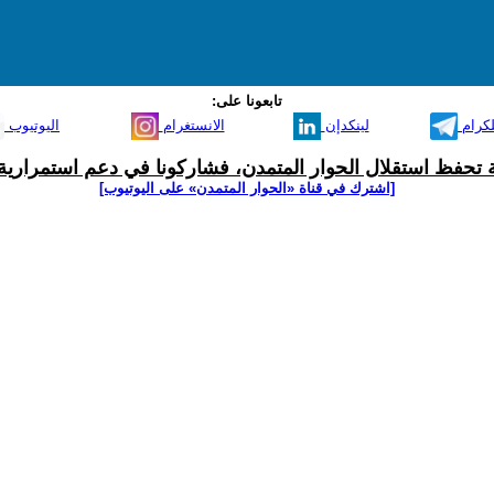
تابعونا على:
لكرام
لينكدإن
الانستغرام
اليوتيوب
ية تحفظ استقلال الحوار المتمدن، فشاركونا في دعم استمرارية 
[اشترك في قناة ‫«الحوار المتمدن» على اليوتيوب]