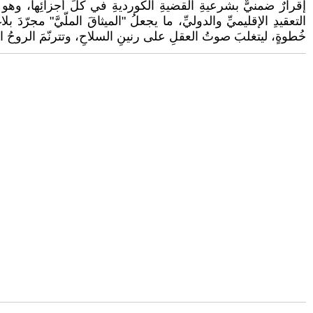
إقرارٌ ضمنيٌّ بشرعيةِ القضيةِ الكورديةِ في كلِّ أجزائِها، وهو
التعقيدِ الإقليميِّ والدوليِّ، ما يجعلُ "الميثاقَ الملّيَّ" مجرّدَ
خُطوةٍ، ليتغلبَ صوتُ العقلِ على رنينِ السلاحِ، وتترنّمَ الروحُ ا