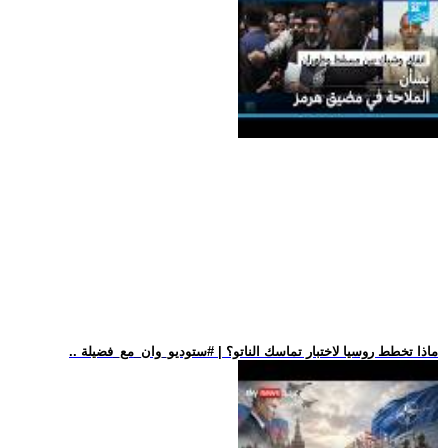
.. ماذا تخطط روسيا لاختبار تماسك الناتو؟ | #ستوديو_وان_مع_فضيلة