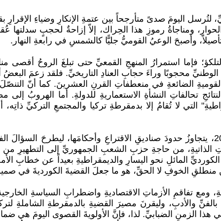
تُرسل اليومَ صدىً متأرجحاً بين عتمةِ الإنكارِ وضياءِ الإقرارِ
ارِ، ومناجاةُ رموزِ هذا الحِراك، إلاّ إزاحةٌ لحجبٍ سدلتها عُقو
 وتأصيلاً، وأصبحَ الوعيُ القوميُّ جليًّا كالشمسِ في رابعةِ النهار.
لكؤ؛ فإما استمرارُ المنهجِ القمعيِّ حتى تبلغَ الروحُ أقصى مناه
نِ الوطنيِّ محجوبًا وراءَ حجابِ العنادِ التاريخيِّ. فلقد زعمَ البعضُ
ه القوميةِ الضائعةِ في منعطفاتِ القرنِ العشرينَ. كما أنّ التنص
ائجِ تحالفاتِ النشأةِ الاستعماريةِ للدولةِ. أما الهروبُ إلى مظلّ
يةِ" التي لا تُقامُ إلا بدمقرطةِ تركيا والمجتمعِ التركيِّ ذاتِه
إنَّ الحِراكَ السياسيَّ الأخيرَ، الذي انبعثَ في خريفِ عامِ 2024، يتجاوزُ حدودَ صناديقِ الاقتراع
ِ الذاتيةِ، من حاجةِ حزبِ الشعبِ الجمهوريِّ إلى التطهيرِ من تاريخ
لكورديِّ المائلِ نحو اليسارِ والديمقراطيةِ بعيداً عن خطابِ الأمة
نطلقِ الخوفِ لا الحقِّ، هو ما جعلَ القضيةَ الكورديةَ في صميمِ ا
، ومع تفاقمِ الأزماتِ الاقتصاديةِ واضطرابِ السياسةِ الخارجية، ل
ةِ بالفنِّ والأدبِ، وليقرنَ مصيرَ القضيةِ بالدمقرطةِ الشاملةِ لترك
هذا الزمنِ الضبابيِّ. لذا، فإنَّ الأولويةَ القصوى اليومَ هي ضما