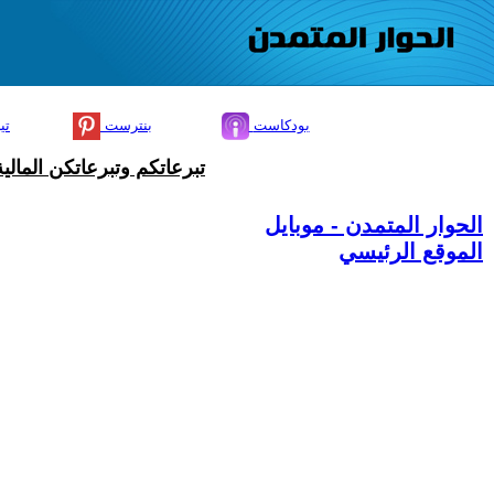
بودكاست
بنترست
تي
تبرعاتكم وتبرعاتكن المال
الحوار المتمدن - موبايل
الموقع الرئيسي