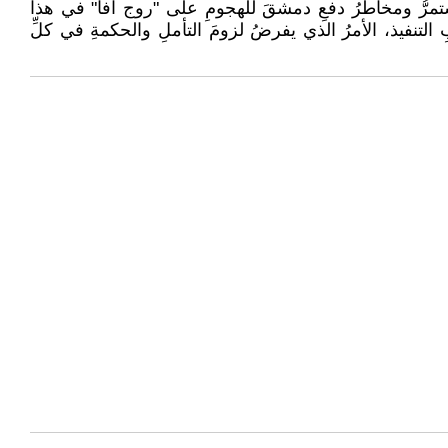
المستمرُّ ومخاطرُ دفعِ دمشقَ للهجومِ على "روج آفا" في هذا
بابِ التنفيذ، الأمرُ الذي يفرضُ لزومَ التأملِ والحكمةِ في كلِّ