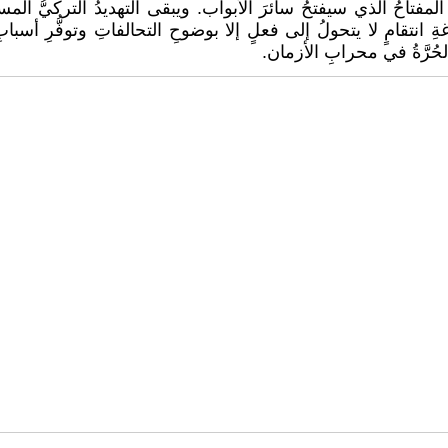
 المفتاحُ الذي سيفتحُ سائرَ الأبواب. ويبقى التهديدُ التركيُّ 
 بلاغةِ انتقامٍ لا يتحولُ إلى فعلٍ إلا بوضوحِ التحالفاتِ وتوفُّرِ أس
لحُرَّةُ في محرابِ الأزمان.