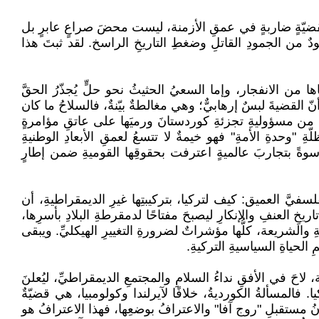
 بقضيّةٍ ضاربةٍ في عمقِ الأزمنة، ليست محضَ صراعٍ عابرٍ بل
دٌ من الجمودِ القاتلِ وضغطِ التاريخِ الراسخ. لقد ثبتَ هذا
ا من الانفجار، وإما السعيُ الحثيثُ نحو حلٍّ يُجذّرُ الحقَّ
 أنّ القضيةَ لبسٌ إرهابيٌّ؛ وهي مغالطةٌ بيّنةٌ، فالسلاحُ ما كان
ّلَ من مسؤوليةِ تجزئةِ كوردستانَ ورميَها على عاتقِ مؤامرةٍ
ةِ "وحدةِ الأمةِ" فهو خيمةٌ لا تتسعُ لعمقِ الأبعادِ الوطنيةِ
، أسوةً بتجاربَ عالميةٍ اعترفت بحقوقِها القوميةِ ضمن إطارٍ
ِ وأحكامَها، ليطرحَ السؤالَ الفلسفيَّ العميق: كيف لتركيا، بتركيبتِها غيرِ الديمقراطيةِ، أن
ِ العنفِ والإنكارِ ليصبحَ مفتاحًا لدمقرطةِ البلادِ بأسرِها،
ِ والشريعة، كلُّها مؤشراتٌ لضرورةِ التغييرِ الهيكليِّ. ويبقى
لحياةِ السياسيةِ التركيةِ.
احَ في الأفقِ نداءُ السلامِ والمجتمعِ الديمقراطيِّ، ليُعلنَ
يا. فالمسألةُ الكورديةُ، خلافًا لآيرلندا وكولومبيا، هي قضيّةٌ
نُ مستقبلِ "روج آفا" والاعترافُ بوضعِها، فهذا الاعترافُ هو