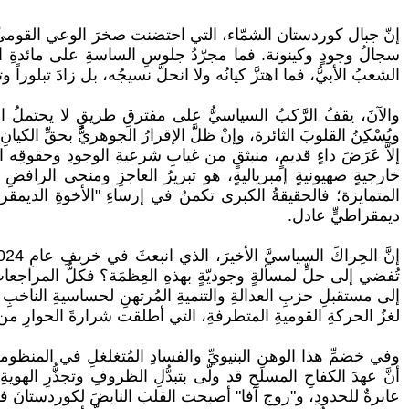
إنّ جبال كوردستان الشمّاء، التي احتضنت صخرَ الوعي القوميِّ، ل
سجالُ وجودٍ وكينونة. فما مجرّدُ جلوسِ الساسةِ على مائدةِ الحو
الشعبُ الأبيُّ، فما اهتزَّ كيانُه ولا انحلَّ نسيجُه، بل زادَ تبلوراً
والآنَ، يقفُ الرَّكبُ السياسيُّ على مفترقِ طريقٍ لا يحتملُ الت
ويُسْكِنُ القلوبَ الثائرة، وإنْ ظلَّ الإقرارُ الجوهريُّ بحقِّ الكيا
إلاَّ عَرَضَ داءٍ قديمٍ، منبثقٍ من غيابِ شرعيةِ الوجودِ وحقوقِ
خارجيةٍ صهيونيةٍ إمبرياليةٍ، هو تبريرُ العاجزِ ومنحى الرافضِ لنت
المتمايزة؛ فالحقيقةُ الكبرى تكمنُ في إرساءِ "الأخوةِ الديمقراط
ديمقراطيٍّ عادل.
تُفضي إلى حلٍّ لمسألةٍ وجوديّةٍ بهذهِ العِظمَة؟ فكلُّ المراجعات
إلى مستقبلِ حزبِ العدالةِ والتنميةِ المُرتهنِ لحساسيةِ الناخبِ ا
لغزُ الحركةِ القوميةِ المتطرفةِ، التي أطلقت شرارةَ الحوارِ من م
وفي خضمِّ هذا الوهنِ البنيويِّ والفسادِ المُتغلغلِ في المنظومةِ
أنَّ عهدَ الكفاحِ المسلحِ قد ولّى بتبدُّلِ الظروفِ وتجذُّرِ الهوي
عابرةٌ للحدودِ، و"روج آفا" أصبحت القلبَ النابضَ لكوردستانَ في 