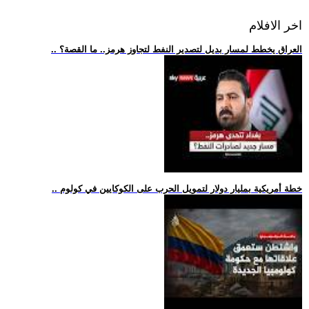
اخر الافلام
.. العراق يخطط لمسار بديل لتصدير النفط لتجاوز هرمز.. ما القصة؟
.. خطة أمريكية بمليار دولار لتمويل الحرب على الكوكايين في كولوم