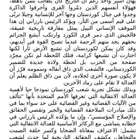
يهان أسير واحد رغم أن التاريخ كان يطالب بثمن باهظ،
فهؤلاء أنفسهم الذين دمّروا القرى وأحرقوا الذاكرة
وجدوا في جبال كوردستان وجها آخر للإنسانية وجيلا تربّى
على قيم أسمى من الثأر، ويؤكد الرئيس بارزاني إن هذا
الموقف الإنساني النبيل يمثل مفارقة تاريخية عميقة،
فالجيش الذي دمر قرى الكورد وارتكب أبشع الجرائم
بحقهم يجد منهم الرحمة عندما تصبح القوة في أيديهم،
وقد كان يمكن لكوردستان أن تشبع الأرض ثأرا لكنها
اختارت أن تشبعها كرامة، فتلك اللحظة لم تكن مجرّد
صفحة من الحرب بل لحظة ولادة جديدة للضمير
الكوردستاني، فالشعب الذي ذاق أنفاله وسمومه قرّر أن
لا يكون صورة أخرى لجلاده، لأن من ذاق الظلم يعلم أن
العدالة لا تقام على رماد الآخرين.
وبذلك تشكل تجربة شعب كوردستان نموذجا حيا لأهمية
العدالة الانتقالية التي تعرفها الأمم المتحدة بأنها "تتألف
من الآليات القضائية وغير القضائية على حد سواء بما في
ذلك مبادرات الملاحقة القضائية والجبر وتقصي الحقائق
والإصلاح المؤسسي"، وإن ما يؤكده الرئيس بارزاني في
خطابه يتماشى مع الركائز الأساسية للعدالة الانتقالية التي
تشمل: الاعتراف بمعاناة الضحايا وكسر حلقة الصمت
والتجاهل، وكشف الحقائق التاريخية لما حدث لشعب