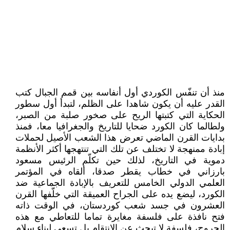
منذ أن تنفّس الكوردي أول أنفاسه بين قمم الجبال كتب
القدر عليه أن يكون شاهدا على الظلم، لتبدأ أول سطور
الحكاية التي كتبتها الريح على صخور صلبة من الصبر،
ولطالما كان الكورد ضحايا للتاريخ والجغرافيا معا، فمنذ
بدايات القرن الماضي تعرض هذا الشعب الأصيل لحملات
إبادة ممنهجة لا تختلف عن تلك التي تنتهجها أكثر الأنظمة
دموية في التاريخ، لذلك حين تكلّم الرئيس مسعود
بارزاني في خطاب يقطر صدقا، ألقاه في المؤتمر
العلمي الدولي الخامس للتعريف بالإبادة الجماعية ضد
الكورد، ليضع يده على الجراح العميقة التي خلّفها القرن
العشرون في جسد شعب كوردستان، في الوقت ذاته
فتح نافذة على فلسفة مغايرة تماما للتعاطي مع هذه
الجروح، فلسفة لا تبحث عن الانتقام بل تسعى لبناء سلام