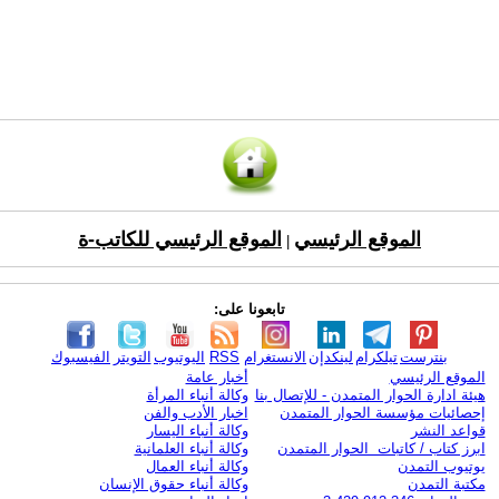
الموقع الرئيسي
الموقع الرئيسي للكاتب-ة
|
تابعونا على:
بنترست
تيلكرام
لينكدإن
الانستغرام
RSS
اليوتيوب
التويتر
الفيسبوك
الموقع الرئيسي
أخبار عامة
هيئة ادارة الحوار المتمدن - للإتصال بنا
وكالة أنباء المرأة
إحصائيات مؤسسة الحوار المتمدن
اخبار الأدب والفن
قواعد النشر
وكالة أنباء اليسار
ابرز كتاب / كاتبات الحوار المتمدن
وكالة أنباء العلمانية
يوتيوب التمدن
وكالة أنباء العمال
مكتبة التمدن
وكالة أنباء حقوق الإنسان