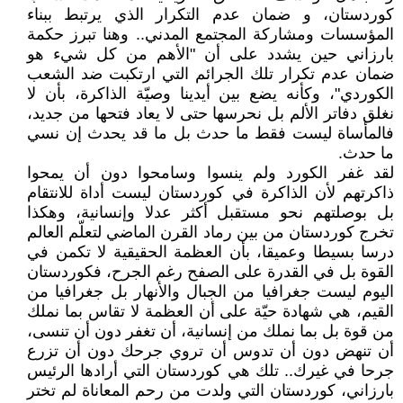
كوردستان، و ضمان عدم التكرار الذي يرتبط ببناء
المؤسسات ومشاركة المجتمع المدني.. وهنا تبرز حكمة
بارزاني حين يشدد على أن "الأهم من كل شيء هو
ضمان عدم تكرار تلك الجرائم التي ارتكبت ضد الشعب
الكوردي"، وكأنه يضع بين أيدينا وصيّة الذاكرة، بأن لا
نغلق دفاتر الألم بل نحرسها حتى لا يعاد فتحها من جديد،
فالمأساة ليست فقط ما حدث بل ما قد يحدث إن نسي
ما حدث.
لقد غفر الكورد ولم ينسوا وسامحوا دون أن يمحوا
ذاكرتهم لأن الذاكرة في كوردستان ليست أداة للانتقام
بل بوصلتهم نحو مستقبل أكثر عدلا وإنسانية، وهكذا
تخرج كوردستان من بين رماد القرن الماضي لتعلّم العالم
درسا بسيطا وعميقا، بأن العظمة الحقيقية لا تكمن في
القوة بل في القدرة على الصفح رغم الجرح، فكوردستان
اليوم ليست جغرافيا من الجبال والأنهار بل جغرافيا من
القيم، هي شهادة حيّة على أن العظمة لا تقاس بما نملك
من قوة بل بما نملك من إنسانية، أن تغفر دون أن تنسى،
أن تنهض دون أن تدوس أن تروي جرحك دون أن تزرع
جرحا في غيرك.. تلك هي كوردستان التي أرادها الرئيس
بارزاني، كوردستان التي ولدت من رحم المعاناة لم تختر