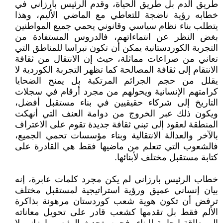
طريق الدم بل طريق الحياة، وقدم الرئيس بارزاني في
خطابه رؤية ناضجة للتعاطي مع الماضي الأليم، وهذا
يتطلب بناء نظام سياسي وقانوني يحمي جميع المواطنين
بغض النظر عن انتماءاتهم، فالدروس المستفادة من
التجربة الكوردستانية يمكن أن تكون نبراسا للمناطق التي
تعاني من صراعات مماثلة، حيث إن الانتقال من ثقافة
الانتقام إلى ثقافة المصالحة كما تظهر التجربة الكوردية لا
يقلل من حجم الجرائم المرتكبة بل يمنح الضحايا
كرامتهم الإنسانية ويحولهم من مجرد أرقام في سجلات
التاريخ إلى شركاء حقيقيين في بناء مستقبل أفضل،
ويكون ذلك عبر الخروج من دوامة العنف التي أنهكت
المنطقة لعقود إلى تبني ثقافة جديدة تقوم على الاعتراف
بالآخر والعدالة الانتقالية وبناء مؤسسات تحمي الجميع،
فالشعوب التي تتعلم من ماضيها فقط هي القادرة على
كتابة مستقبل مختلف لأبنائها.
خطاب الرئيس بارزاني لم يكن مجرد كلمات عابرة، إنه
بيان إنساني عميق ورؤية استراتيجية لمستقبل مختلف
ترفض أن تكون هوية شعب كوردستان مرهونة بذاكرة
الألم فقط بل تقدمها كشعب قادر على تحويل معاناته