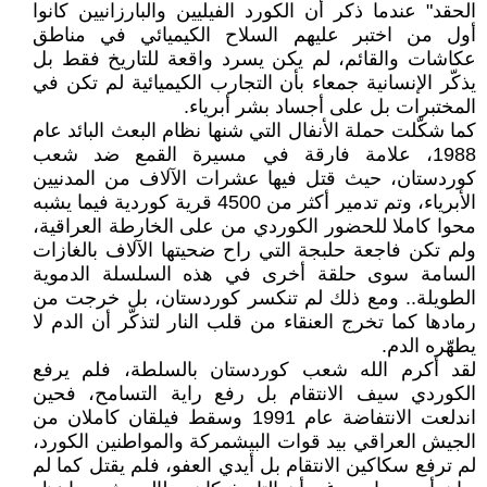
الحقد" عندما ذكر أن الكورد الفيليين والبارزانيين كانوا
أول من اختبر عليهم السلاح الكيميائي في مناطق
عكاشات والقائم، لم يكن يسرد واقعة للتاريخ فقط بل
يذكّر الإنسانية جمعاء بأن التجارب الكيميائية لم تكن في
المختبرات بل على أجساد بشر أبرياء.
كما شكّلت حملة الأنفال التي شنها نظام البعث البائد عام
1988، علامة فارقة في مسيرة القمع ضد شعب
كوردستان، حيث قتل فيها عشرات الآلاف من المدنيين
الأبرياء، وتم تدمير أكثر من 4500 قرية كوردية فيما يشبه
محوا كاملا للحضور الكوردي من على الخارطة العراقية،
ولم تكن فاجعة حلبجة التي راح ضحيتها الآلاف بالغازات
السامة سوى حلقة أخرى في هذه السلسلة الدموية
الطويلة.. ومع ذلك لم تنكسر كوردستان، بل خرجت من
رمادها كما تخرج العنقاء من قلب النار لتذكّر أن الدم لا
يطهّره الدم.
لقد أكرم الله شعب كوردستان بالسلطة، فلم يرفع
الكوردي سيف الانتقام بل رفع راية التسامح، فحين
اندلعت الانتفاضة عام 1991 وسقط فيلقان كاملان من
الجيش العراقي بيد قوات البيشمركة والمواطنين الكورد،
لم ترفع سكاكين الانتقام بل أيدي العفو، فلم يقتل كما لم