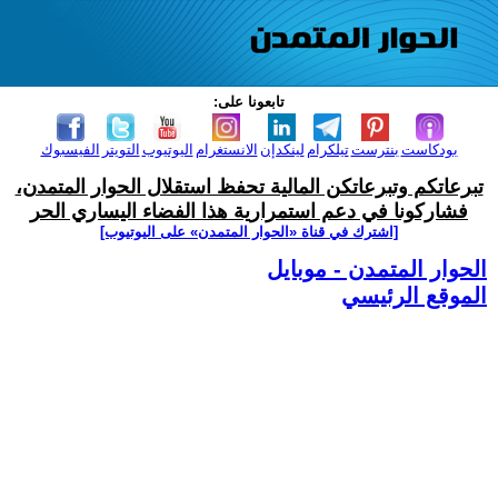
تابعونا على:
بودكاست
بنترست
تيلكرام
لينكدإن
الانستغرام
اليوتيوب
التويتر
الفيسبوك
تبرعاتكم وتبرعاتكن المالية تحفظ استقلال الحوار المتمدن،
فشاركونا في دعم استمرارية هذا الفضاء اليساري الحر
[اشترك في قناة ‫«الحوار المتمدن» على اليوتيوب]
الحوار المتمدن - موبايل
الموقع الرئيسي