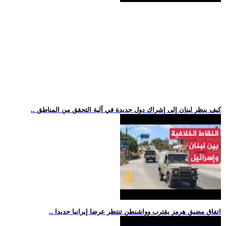
.. كيف ينظر لبنان إلى إشراك دول جديدة في آلية التحقق من المناطق
.. اتفاق مضيق هرمز يقترب وواشنطن تنتظر عرضا إيرانيا جديدا