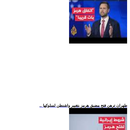
.. طهران ترهن فتح مضيق هرمز بتغيير واشنطن لسلوكها