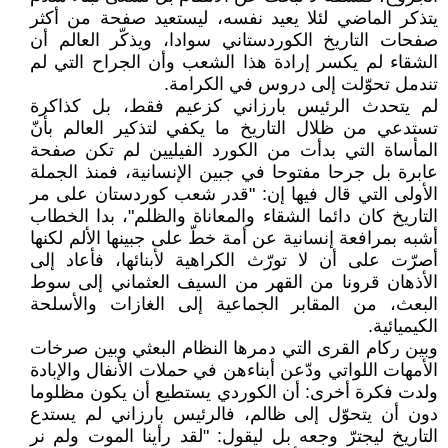
يتذكر الماضي لئلا يعيد نفسه، ليستعيد صفحة من أكثر
صفحات التاريخ الكوردستاني سوادا، ويذكّر العالم أن
الشقاء لم يكسر إرادة هذا الشعب وأن الجراح التي لم
تندمل تحوّلت إلى دروس في الكرامة.
لم يتحدث الرئيس بارزاني كزعيم فقط، بل كذاكرة
تستدعي من ظلال التاريخ ما يكفي لتذكير العالم بأنّ
المأساة التي بدأت من الكورد الفيليين لم تكن صفحة
عابرة بل جرحا مفتوحا في جبين الإنسانية، فمنذ الجملة
الأولى التي قال فيها إن: "قدر شعب كوردستان على مر
التاريخ كان دائما الشقاء والمعاناة والظلم"، بدا الخطاب
أشبه بمرافعة إنسانية عن أمة خطّ على جبينها الألم لكنها
أصرّت على أن لا تورّث الكراهية لأبنائها، فأعاد إلى
الأذهان قرونا من القهر من السيف العثماني إلى سوط
البعث، من المقابر الجماعية إلى الغازات والأسلحة
الكيميائية.
وبين ركام القرى التي دمرها النظام البعثي وبين صرخات
الأمهات اللواتي ودّعن أبناءهن في حملات الأنفال والإبادة
ولدت فكرة أخرى: أن الكوردي يستطيع أن يكون مظلوما
دون أن يتحوّل إلى ظالم، فالرئيس بارزاني لم يستدع
التاريخ ليجترّ وجعه بل ليقول: "لقد رأينا الموت ولم نر