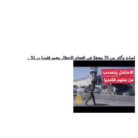
.. 51 إصابة وأكثر من 70 معتقلا في اقتحام الاحتلال مخيم قلنديا ب