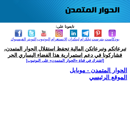
تابعونا على:
بودكاست
بنترست
تيلكرام
لينكدإن
الانستغرام
اليوتيوب
التويتر
الفيسبوك
تبرعاتكم وتبرعاتكن المالية تحفظ استقلال الحوار المتمدن،
فشاركونا في دعم استمرارية هذا الفضاء اليساري الحر
[اشترك في قناة ‫«الحوار المتمدن» على اليوتيوب]
الحوار المتمدن - موبايل
الموقع الرئيسي