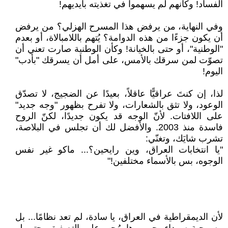
الفساد! وكأنهم لم يسهموا في تغذيته بأيديهم!
وفي النهاية، من يرفض هذا المسرح الهزلي؟ من يرفض
أن يكون جزءًا من هذه الدوامة؟ يُتهم باللامبالاة، أو بعدم
"الوطنية"، أو حتى بالخيانة! وكأن الوطنية صارت تعني أن
تصوّت لمن سرقك بالأمس، على أمل أن يسرقك "بأدب"
اليوم!
لذا، إن كنتَ عراقيًّا عاقلاً، بعيدًا عن الضجيج، لا تصدّق
الوعود، ولا تثق بالشعارات، ولا تفرح بظهور "وجه جديد"
على اللافتات. لأنّ الوجه قد يكون جديدًا، لكنّ الروح
فاسدة منذ 2003. والأفضل لك أن تجلس في البلاصة،
تشرب شايَك، وتغنّي:
"يا انتخابات العراق، وين رايحين؟... ماكو غير نفس
الوجوه، بس بالأسماء مختلفين!"
لأن الديمقراطية في العراق، يا سادة، لم تعد نظامًا... بل