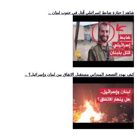
.. شاهد | جنازة ضابط إسرائيلي قُتل في جنوب لبنان
.. كيف يهدد التصعيد الميداني مستقبل الاتفاق بين لبنان وإسرائيل؟