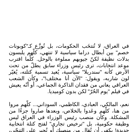
في العراق، لا تُنتخَب الحكومات، بل تُوزَّع كـ"كوبونات
خصم" بين أبطال دراما سياسية لا تنتهي، كلّهم يلبسون
بدلات نظيفة لكنّ جيوبهم مملوءة بالوحل. كلّما اقترب
موعد انتخابات، ترى رئيس وزراء سابق يطلّ من تحت
الأرض كأنه "سندريلا" سياسية، يُعيد تسمية كتلته، يُغيّر
لون شاربه، ويقول: "الآن أنا مختلف!"، وكأن الشعب
العراقي يعاني من فقدان الذاكرة الجماعي، أو أنّه يعيش
في فيلم "يوم الحُرّ" لكن بدون كوميديا.
نعم، المالكي، العبادي، الكاظمي، السوداني... كلّهم مروا
من هنا، كلّهم وعَدوا بالخلاص، وبعدها صاروا جزءًا من
المشكلة. وكأن منصب رئيس الوزراء في العراق ليس
وظيفة حكومية، بل "ترخيص تجاري" لفتح كتلة انتخابية
جديدة! يكفي أن تُقال من منصبك أو تُجبر على التنحّي،