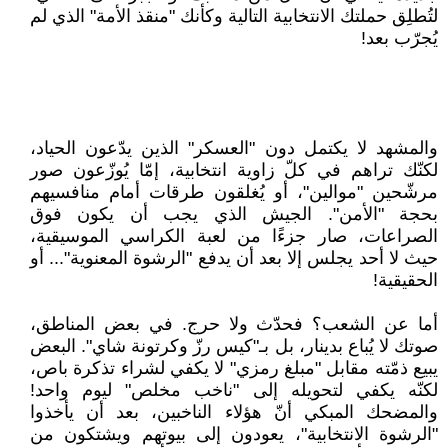
لتُطلِق حملتك الانتخابية التالية وكأنك "منقذ الأمة" الذي لم
يُجرّب بعد!
والمشهد لا يكتمل دون "العسكر" الذين يدّعون الحياد،
لكنّك تراهم في كلّ زاوية انتخابية، إمّا يُوزّعون صور
مرشّحين "موالين"، أو يُغلقون طرقات أمام منافسيهم
بحجة "الأمن". الجيش الذي يجب أن يكون فوق
الصراعات، صار جزءًا من لعبة الكراسي الموسيقية،
حيث لا أحد يجلس إلا بعد أن يدفع "الرشوة المعنوية"... أو
الحقيقية!
أما عن الشعب؟ فحدّث ولا حرج. في بعض المناطق،
صوتك لا يُباع بدينار، بل بـ"كيس رزّ وكرتونة شاي". البعض
يبيع ذمّته مقابل "مبلغ رمزي" لا يكفي لشراء تذكرة باص،
لكنّه يكفي لتحويله إلى "ناخب مخلص" ليوم واحد!
والمضحك المبكي أنّ هؤلاء الناخبين، بعد أن يأخذوا
"الرشوة الانتخابية"، يعودون إلى بيوتهم ويشتكون من