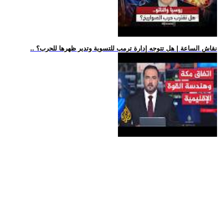
.. نقاش الساعة | هل تتوجه إدارة ترمب للتسوية وتدير ظهرها للحرب؟