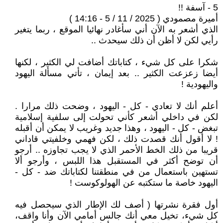
5 - آسفة !!
أميرة مصمودي ( 2025 / 11 / 5 - 14:16 )
الذي أشعر به الآن أني سأغادر نهائيا الموقع ، ربما يتغير
رأيي لكن لا أظن أن ذلك سيحدث ..
شكرا على كل شيء ، كتاباتك أضافت لي الكثير ، لكنها
أيضا زعزعت الكثير .. بعد إيمان ، تأتي مسألة اليهود
واليهودية !
أعلم أنك لا تعادي - كل - اليهود ، وضحت ذلك مرارا .
لكن في داخلي أشعر كأني تحولت إلى سلفية إسلامية
تبغض - كل - اليهود ، وهذا جديد وغريب لا يمكن أن أقبله
! لا أقول أنك قصدت ذلك ، لكن فهمي وخلفيتي قاداني
قريبا من ذلك الخط الأحمر الذي لا يجب تجاوزه .. أرجو
أن توضح أكثر في المستقبل هذا اللبس ، وأرجو ألا
تستهين باستعمال من في منطقتنا لكتاباتك ضد - كل -
اليهود خاصة ما ستكتبه عن الهولوكوست !
أول فقرة نشرتها ( أصف لك الإطار الذي سيحصل فيه
كل شيء، تخيل معي أنك جالس أمامي الآن وأنا واقف،