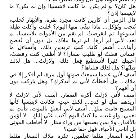
هل كان؟ لو لم يكن، ما كانت لايتيسيا! وإن لم يكن؟ ما
لايتيسيا إذن؟
قال الزمن أن كارين كانت مجرد بقرة. والأبقار تُحلب،
تُنجب وتُؤكل... ماذا تبقّى منها اليوم؟ حُلبت وأُكلت طيلة
أسبوعها، ثم انقرضتْ. لم تقم من الأموات بلايتيسيا، لم
تعد، لأني لم أرها، لم ترها ملاك، بل دون أن نُفصح
رأيناكِ... أشعر كأنكِ كنتِ تريدين ذلك، وأتساءل ما
عساني فعلتُ لو طلبتِ صغارا؟ لا أظنني كنت رفضتُ،
أحببتكِ كثيرا لأستطيع فِعل ذلك، ولازلتُ... هل لذلك
قبلتُها؟ هل لذلك قبلناها؟
آسف لأني عندما سمعتُ صوتها أول مرة، لم أفكر إلا في
ملاك... هل أخطأتُ لأني لم أتذكركِ؟ وهل باركتِ دون
أن أفهم؟
آسف لأني لازلتُ أكره الصغار. آسف لأني لازلتُ لا
أريدهم منكِ لو كنتِ... لكنكِ غبتِ، فكانت لايتيسيا كأنها
المسيح قامت منكِ... آسف لأني أنعتكِ بالموت، فأنتِ لم
تغيبي، ولو غبتِ، ما كنتُ اليوم أكتب عنّي إليكِ... لا أؤمن
بالأقدار، ولا بمن يصنعها من وراء ستار، لا أخاطب الموتى
بل أناجي الأحياء، فهل حقا غبتِ؟
أكره الصغار مثلما تعلمين، تكره ملاك الصغار مثلما