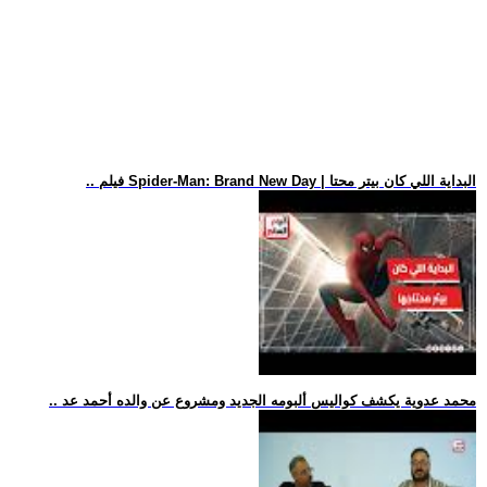
.. فيلم Spider-Man: Brand New Day | البداية اللي كان بيتر محتا
.. محمد عدوية يكشف كواليس ألبومه الجديد ومشروع عن والده أحمد عد