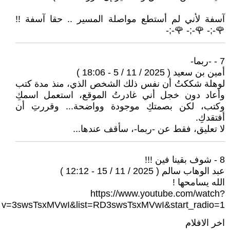
آسفة لأني لم أستطع مواصلة المسير .. حقا آسفة !!
🌹-;- 🌹-;- 🌹-;-
7 - -ربما-
أمين بن سعيد ( 2025 / 11 / 5 - 18:06 )
لوهلة شككتُ أن نفس ذلك الشخص الذي، منذ مدة كتب
وأعاد دون خجل أني غادرتُ الموقع، استعمل اسمكِ
وكتب، لكن بصمتكِ موجودة وواضحة... وقررتِ أن
أفتقدكِ.
لا تعليق، فقط عن -ربما-، سأقف عندها...
8 - شوف بقينا فين !!!
عبد الوهاب سالم ( 2025 / 11 / 15 - 12:12 )
الله يسامحها !
https://www.youtube.com/watch?
v=3swsTsxMVwI&list=RD3swsTsxMVwI&start_radio=1
اخر الافلام