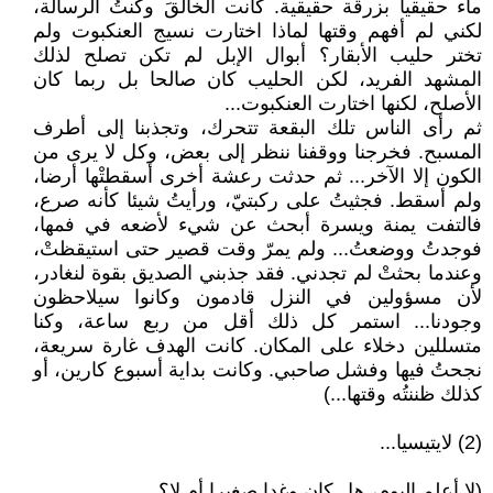
ماء حقيقيا بزرقة حقيقية. كانت الخالقَ وكنتُ الرسالة،
لكني لم أفهم وقتها لماذا اختارت نسيج العنكبوت ولم
تختر حليب الأبقار؟ أبوال الإبل لم تكن تصلح لذلك
المشهد الفريد، لكن الحليب كان صالحا بل ربما كان
الأصلح، لكنها اختارت العنكبوت...
ثم رأى الناس تلك البقعة تتحرك، وتجذبنا إلى أطرف
المسبح. فخرجنا ووقفنا ننظر إلى بعض، وكل لا يرى من
الكون إلا الآخر... ثم حدثت رعشة أخرى أسقطتْها أرضا،
ولم أسقط. فجثيتُ على ركبتيّ، ورأيتُ شيئا كأنه صرع،
فالتفت يمنة ويسرة أبحث عن شيء لأضعه في فمها،
فوجدتُ ووضعتُ... ولم يمرّ وقت قصير حتى استيقظتْ،
وعندما بحثتْ لم تجدني. فقد جذبني الصديق بقوة لنغادر،
لأن مسؤولين في النزل قادمون وكانوا سيلاحظون
وجودنا... استمر كل ذلك أقل من ربع ساعة، وكنا
متسللين دخلاء على المكان. كانت الهدف غارة سريعة،
نجحتُ فيها وفشل صاحبي. وكانت بداية أسبوع كارين، أو
كذلك ظننتُه وقتها...)
(2) لايتيسيا...
(لا أعلم اليوم، هل كان وغدا صغيرا أم لا؟