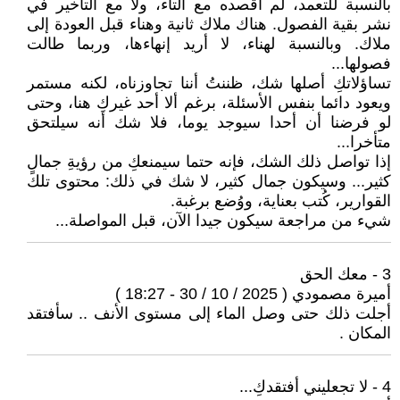
بالنسبة للتعمد، لم أقصده مع التاء، ولا مع التأخير في
نشر بقية الفصول. هناك ملاك ثانية وهناء قبل العودة إلى
ملاك. وبالنسبة لهناء، لا أريد إنهاءها، وربما طالت
فصولها...
تساؤلاتكِ أصلها شك، ظننتُ أننا تجاوزناه، لكنه مستمر
ويعود دائما بنفس الأسئلة، برغم ألا أحد غيركِ هنا، وحتى
لو فرضنا أن أحدا سيوجد يوما، فلا شك أنه سيلتحق
متأخرا...
إذا تواصل ذلك الشك، فإنه حتما سيمنعكِ من رؤيةِ جمالٍ
كثير... وسيكون جمال كثير، لا شك في ذلك: محتوى تلك
القوارير، كُتب بعناية، ووُضع برغبة.
شيء من مراجعة سيكون جيدا الآن، قبل المواصلة...
3 - معك الحق
أميرة مصمودي ( 2025 / 10 / 30 - 18:27 )
أجلت ذلك حتى وصل الماء إلى مستوى الأنف .. سأفتقد
المكان .
4 - لا تجعليني أفتقدكِ...