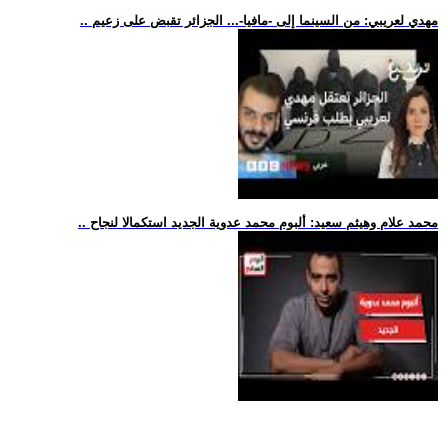
.. مهدي لعريبي: من السينما إلى -مافيا-... الجزائر تقبض على زعيم
.. محمد علام وهيثم سعيد: ألبوم محمد عدوية الجديد استكمالا لنجاح