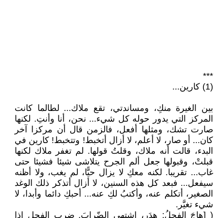
***
(1) كارين...
بين الغيرة منكِ، ومساندتي، تقع ملاك... لطالما كانت
المركز التي يدور حوله كل شيء... نحن، أنا وأنتِ. لكنها
صارت تشك، ومثلها أفعل، فالزمن قال أن مركزا آخر
كان... أو صار، لا أعلم، لا أزال أتخبط! وتتخبط! كارين في
البدء، قالت أنه ملاك، وقلتُ قولها. لم تغفر ملاك لكنها
قبلتْ، وقبولها جعل ألم الجرح يتلاشى شيئا فشيئا حتى
غاب... تقريبا. لكنه معكِ لا يزال حيًّا، لم يغب، ولا أظنه
سيفعل... فبعد كل هذه السنين، لا أزال أتذكر ذلك الوغد
الصغير، أتكلم عنه، وأكتبُ لكِ عنه... أحبكِ دائما وأبدا، لا
شيء تغيَّر.
( [هاجَ الفحلُ: هدَر، اشتهى الضّرابَ. ضرب الفحل إذا