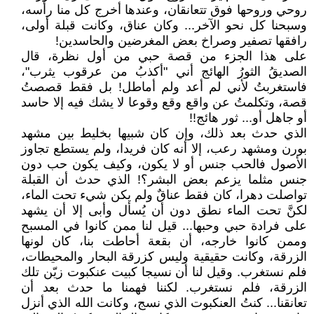
روحي وروحها فوق تتعانقان، وعندها أخرج كل منا رأسه،
وسبحنا كل نحو الآخر... وكان عناق، وكانت قبلة أولى،
رافقها تصفير وصراخ بعض المغرضين والحاسدين!
على هذا الجزء من قصة حبي من أول نظرة، قال
الصديقُ الثورُ الهائج أني "أكذبُ من عرقوب يثرب"،
فاستغربتُ لأني لم أعد ولم أماطل! بل فقط قصصتُ
قصة، وتكلمتُ عن واقع وقع وقوعا لا يشك فيه إلا حاسد
أو جاهل أو... ثور هائج!!
الذي حدث بعد ذلك، وإن كان شبيها بخليط بين مشهد
بورن ومشهد رعب، إلا أنه كان فريدا، ولم يستطع تجاوز
الأصول فالحب جنس أو لا يكون، وكيف يكون حب دون
جنس مثلما يزعم بعض البشر؟! الذي حدث أن القبلة
تواصلت دهرا، كان فقط عناقٌ ولم يكن شيء تحت الماء،
لكنَّ تحت الماء نطق دون أن يُسأل وأبى إلا أن يشهد
على فرادة حبي وحبها... قيل لنا ممن كانوا في المسبح
وممن كانوا خارجه، أن بقعة أحاطت بنا، كان لونها
الزرقة، وكانت حقيقية وليس كزرقة البحار والمحيطات،
فلم نستغرب. وقيل لنا أن نسيجا كبيت عنكبوت زيّن تلك
الزرقة، فلم نستغرب. لكننا فهمنا ما حدث بعد أن
تعانقنا... كنتُ العنكبوت الذي نسج، وكانت الله الذي أنزل