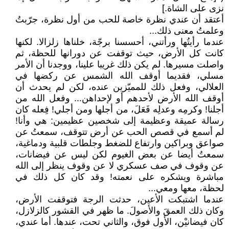
نزى على الشاة.]
أعتقد أن عندي نظرة خاصة للحب من أول نظرة، جرّبتُ
وعلمتُ معنى ذلك...
عندما رأيتُها ورأتني، أحسسنا برجّة، خلناها زلزالا. لكنها
كانت كل الأرض، حيث توقفت عن دورانها للحظة، ثم
واصلت مسيرها. لم يكن ذلك غريبا علينا، ووجدنا أن الأمر
مسلي، فقديما أوقف الله الشمس عن ركضها في
العلالي، وفعل ذلك للمميّزين عنده، لكن لم يحدث أن
أوقف الله الأرض لأحدهم أو لإحداهن... وفعل الله من
أجلنا! وكرمِه وعدلِه فَعَلَ، من أجلها ومن أجلي! فِعله كان
رسالة عميقة وعظيمة إلى شخصين عظيمين: هي وأنا!
لم أسمع في قصص الحب عن أرض تتوقف، سمعتُ عن
صواعق وبراكين وارتفاع للضغط وجلطات قلبية ودماغية،
سمعتُ أيضا عن بعض الغيوم لكن ليس عن فيضانات،
عن وقوف في صف عسكري لا عن وقوف ينظر إلى الله
مباشرة ويشكره على نعمته! وقد كان كل ذلك في
لحظة، معها ومعي...
عندما اشتبكت الأعين، حدثت الرجة فتوقفت الأرض،
وكان ذلك العمقَ والأصولَ. ما ظهر في القشور كالزلازل،
كان فيضانيْن، الأول فوق، والثاني تحت، عندها. أما عندي،