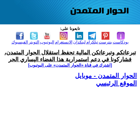
تابعونا على:
بودكاست
بنترست
تيلكرام
لينكدإن
الانستغرام
اليوتيوب
التويتر
الفيسبوك
تبرعاتكم وتبرعاتكن المالية تحفظ استقلال الحوار المتمدن،
فشاركونا في دعم استمرارية هذا الفضاء اليساري الحر
[اشترك في قناة ‫«الحوار المتمدن» على اليوتيوب]
الحوار المتمدن - موبايل
الموقع الرئيسي