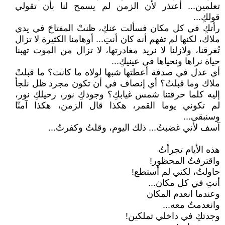
تعلمين... أعتذر لأن الزمن لم يسمح لنا بأن تقولي
قولكِ...
رأتكِ في كل مكان فسألت عنكِ، ظنتْ المفتاحَ في يدي
ملاك، لكنها لم تفهم أنه كان أنتِ... أوهامنا الكثيرة لا تزال
تُغرقنا، ولازلنا لا نريد مغادرتها، لا تزال من الموت تهبنا
حياة نراها ونحياها في عينيكِ...
أي عدل في صدفة أعطتها شبها لولاه ما كانت؟ ما قبلتْ
ملاك وما قبلتُ؟ أي إنصاف في أن تكون مجرد ظل نلجأ
إليه كلما حرقتنا شمس غيابكِ؟ وجودكِ نور، رحيلكِ نور،
لم تكوني يوما القمر، هكذا قال الزمن، هكذا آمنّا
وسنبقى...
آسف لأني غضبتُ... ذلك اليوم، وقلتُ وكفرتُ...
هذه الأيام تجرأتُ
واقترفتُ المحظور!
حاولتُ، لكني لم أستطع!
أنتِ في كل مكان...
وعندما انعدم المكان
وانعدمتُ معه...
وجدتكِ في داخلي تملكين!