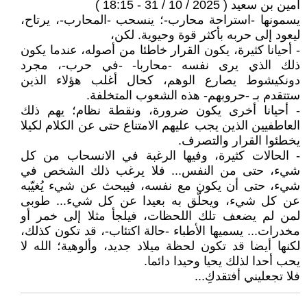
أمين بن سعيد ( 2025 / 10 / 31 - 18:15 )
يسمونها -استراحة محارب-؛ ينسحب -المحارب-، يرتاح،
ليعود إلى حربه بأكثر قوة وحيوية. لكن،
- أحيانا كثيرة، يكون القرار خاطئا من أصوله، عندما يكون
ذلك الذي يرى نفسه -محاربا- -في حرب-، مجرد
دونكيشوط يصارع الوهم، كحال أغلب هؤلاء الذين
ستتقدم بـ -حروبهم- هذه الشعوب المتخلفة.‍
- أحيانا أخرى يكون ضرورة، ونقطة نظام؛ يهم ذلك
العاطفيين الذين يجب عليهم الامتناع حتى عن الكلام لكيلا
يخطئوا القرار والتصرف.
- الحالات كثيرة، وفيها الرغبة في الانسحاب من كل
شيء، حتى من النفس... فلا يرغب ذلك الشخص في
شيء، حتى أن يكون مع نفسه، فيبحث عن شيء يُغيّبه
عن كل شيء، ويحلّق به بعيدا عن كل شيء... طوبى
لمن لم يضعف تلك اللحظات، فيلجأ مثلا إلى خمر أو
مخدرات... يسميها الأطباء -حالة اكتئاب-، قد تكون كذلك،
لكنها أيضا قد تكون لحظة ميلاد جديد، وألوهية؛ الله لا
يحب أحدا لذلك يحيا وحيدا دائما.
فلا تجعليني أفتقدكِ...