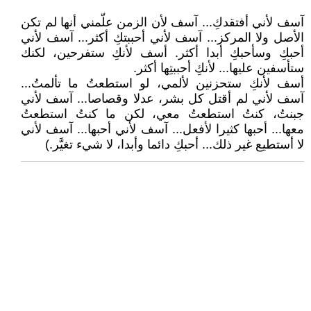
آسف لأني أفتقدكِ... آسف لأن الزمن علّمني أنها لم تكن
الأصل ولا المركز... آسف لأني أحببتكِ أكثر... آسف لأني
أحبكِ وسأحبكِ أبدا أكثر. أسف لأنكِ ستفرحين، لكنك
ستأسفين عليها... لأنكِ أحببتِها أكثر.
أسف لأنكِ ستحزنين لألمي، لو استطعتُ ما تألمتُ...
آسف لأني لم أقتل كل بشر، عدلا وقصاصا... آسف لأني
جبنتُ، كنتُ استطعتُ معي، لكن ما كنتُ استطعتُ
معها... أحبها كثيرا لأفعل... آسف لأني أحبها... آسف لأني
لا أستطيع غير ذلك... أحبكِ دائما وأبدا، لا شيء تغيَّر.)