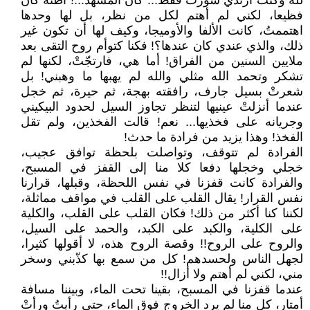
لله وكنت أرتدي شورت فقط... كان المشهد...! أظنه كان
فظيعا، لكني لم أهتم لكل من نظر، بل لها وحدها
اهتممتُ، كانت الألفا والأوميجا، وكيف لها أن تكون غير
ذلك، والذي عندي كان عندها؟! فكنا كتوأم روح التقى بعد
ملايين السنين من الفراق! أما هي، فارتجّتْ، لكنها لم
تشكر وتحمد الله مثلي والله لم يهبها ما وهبني! بل
شعرتْ بسيل جارف، رافقته بهجة، ثم حيرة، ثم خجل
عندما أنزلتْ عينيها لتنظر تجاوز السيل لحدود البيكيني
وجريانه على فخذيها... نعم! قالت الفخذين، ولم تقل
الفخذ! وهذا يزيد من فرادة ما حدث!
الفرادة لم تتوقف، وتواصلت بلحظة توافق عجيب،
خجلي وخجلها دفعا كلا منا إلى القفز في المسبح،
والفرادة كانت قفزنا في نفس اللحظة، وقبلها، قرارنا
نفس القرار! يقال القلب على القلب في مواقف مماثلة،
لكننا كنا أكثر من ذلك! فكان القلب على القلب، والكلية
على الكلية، والكبد على الكبد، والحمد على السيل،
والروح على الروح!! وقصة الروح هذه، لا أقولها كثيرا،
لجهل الناس ولحسدهم! كل من سمع بها كذّبني وسخر
مني، لكني لم أهتم ولا أزال!!
عندما قفزنا في المسبح، بقينا تحت الماء، وبيننا مسافة
أمتار، كل منا لم يرد الخروج فوق الماء، حتى رأيتُ ورأتْ