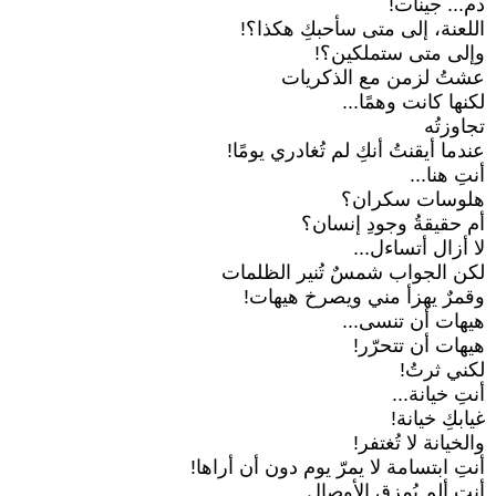
دم... جينات!
اللعنة، إلى متى سأحبكِ هكذا؟!
وإلى متى ستملكين؟!
عشتُ لزمن مع الذكريات
لكنها كانت وهمًا...
تجاوزتُه
عندما أيقنتُ أنكِ لم تُغادري يومًا!
أنتِ هنا...
هلوسات سكران؟
أم حقيقةُ وجودِ إنسان؟
لا أزال أتساءل...
لكن الجواب شمسٌ تُنير الظلمات
وقمرٌ يهزأ مني ويصرخ هيهات!
هيهات أن تنسى...
هيهات أن تتحرّر!
لكني ثرتُ!
أنتِ خيانة...
غيابكِ خيانة!
والخيانة لا تُغتفر!
أنتِ ابتسامة لا يمرّ يوم دون أن أراها!
أنتِ ألم يُمزق الأوصال...