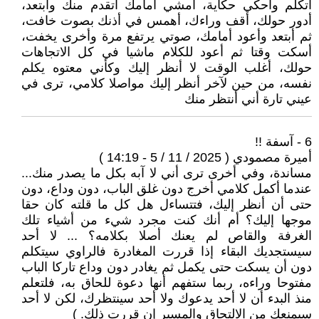
أتكلم وأحكي حكاية، أمشي أمامك أتقدم منك وأبتعد،
أدور حولك، أقف وراءك، أهمس في أذنك بصوت خافت،
ثم أبتعد وأعود أمامك، صوتي يرتفع مرة وأخرى يخفت،
أسكت وقتا ثم أعود للكلام ماشيا في كل الاتجاهات
حولك، أغلب الوقت لا أنظر إليك وكأني معتوه يكلم
نفسه، من حين لآخر أنظر إليك مواصلا كلامي، ترى في
عيني تارة أني أنتظر منك
6 - آسفة !!
أميرة مصمودي ( 2025 / 11 / 5 - 14:19 )
مساندة، وفي أخرى ترى أني لا آبه بكل ما يصدر منك...
عندما أكمل كلامي أخرج دون غلق الباب، دون وداع، دون
حتى أن أنظر إليك، فتتساءل هل كل ما قلته كان حقا
موجها إليك؟ أم أنك كنت مجرد شيء من أشياء تلك
الغرفة والقاص لم يعنك أصلا بكلامه؟ ... لا أحد
سيستجديك البقاء إذا قررت المغادرة فالراوي سيتكلم
دون أن يسكت حتى يكمل ثم يغادر دون وداع تاركا الباب
مفتوحا وراءه، ربما ستفهم أنها دعوة للحاق به، فلتعلم
منذ البدء أن لا أحد يدعوك ولا أحد سينتظرك، لكن لا أحد
سيمنعك من الالتحاق والمسير إن قررت ذلك. )