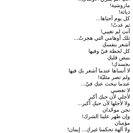
مازوشية!
دياثة!
كل يوم أحياها...
ثم عدتُ!
أنتِ لم تغيبي!
تلك أوهامي التي هجرتُ...
أشعر بنفسكِ
كل لحظة فيّ وفيها
بنبض قلبكِ
بجسدكِ!
لا أنساها عندما أشعر بكِ فيها
ولم تصر مثليّة!
عندما تبحث عنكِ فيّ...
لا تغضبي
لأجلي لأن حبكِ أكبر
ولا لأجلها لأن حبكِ أكبر...
نحن موحّدان
وإن ظهر علينا الشرك!
مؤمنان
ولا آلهة تحكمنا غيركِ... إيمان!