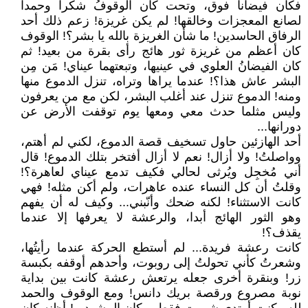
فكان فيضانا فوق، وتحت كان الوقوفُ شكرا وحمدا
لصانع المعجزات وخالقها! لم يكن غريزة! زعم ذلك أحد
الرفاق الحاسدين! ما شأن الغريزة بالله يا بشر؟! الوقوف
كان أعظم من غريزة ثور هائج رأى بقرة من بعيد! ثم
كان الفيضانُ العلوي في عينيها، وتبعتهما عيناي! مَن مِن
البشر عاش هذا؟! عندما يراها وتراه، تنزل الدموع منها
ومنه! الدموع تنزل عند أغلب البشر، لكن مع من يعرفون
وليس مثلما حدث معي ومعها يوم توقفت الأرض عن
دورانها...
أحد الهازئين حاول تسخيف قصة الدموع، لكني لم أهتم،
وواصلتُ! ولا أزال! نعم لا أزال أفتخر بتلك الدموع! قال
أني مُخجِل ويُرثى لحالي فكيف تدمع عيناي لعاهرة؟!
وقلتُ أن كل النساء عنده عاهرات، ولم أكن مثله! فهي
كانت الاستثناء! لكنه ضحك وأنّبني... وكيف له أن يفهم
وهو الثور الهائج أبدا، والرعشة لا يعرفها إلا عندما
يقذف؟!
كانت رعشة فريدة... لم أستطع الحركة عندما رأيتُها،
وشعرتُ كأني تحولتُ إلى روبوت، وأحدهم أوقفه بكبسة
زر! وبنقرة أخرى جعله يرتعش رعشة كانت بين بداية
نوبة مصروع ورقصة بريك دانس! ومع الوقوف والحمد