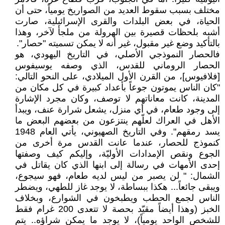
مختلف بسبب سقوط العديد من الصواريخ يومياً، حتى أن
الحياة، في بعض البلدات والقرى الإسرائيلية، صارت
أشبه بلحظات قصيرة بين الهرولة من ملجأ لآخر، وهذا
بالتأكيد وضع غير مقبول، غير أنه لا يمكن تسميته "حصار".
فالحصار النموذجي الأصلي، في التاريخ اليهودي، هو
الحصار الروماني للقدس، الذي وصفه يوسيفوس
[فلافيوس]، من القرن الأول الميلادي، على النحو التالي:
"كان الناس يموتون جوعاً بأعداد كبيرة في كل مكان من
المدينة، كانت معاناتهم لا توصف، وكان مجرد الإشارة
إلى وجود طعام، في أي منزل، يشعل شرارة عنف، ويبدأ
الأهل في العراك لعلّهم ينتزعون من بعضهم البعض ما
يسد رمقهم". وفي التاريخ الصهيوني، يأتي العام 1948
كنموذج للحصار، عندما عانت القدس مرة أخرى من
الجوع ونقص الإمدادات الأوليّة، وإليكم كيف وصفتها
إحدى الأمهات في رسالة إلى ابنها الذي كان يقاتل في
الشمال: " لن يصبر من ليس لديه طعام، فهو سيجوع،
ويبقى جائعاً... هكذا ببساطة، لا يوجد غاز للطهي، ويضطر
الناس لجمع الحطب ويطبخون في الشوارع، وبخلاف
الخبز (وهذا أيضاً مقيّد بحصة لا تتعدى 200 غرام فقط
للشخص الواحد يومياً)، لا يوجد ما يمكن شراؤه.. يتم