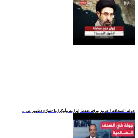
.. جولة الصحافة | هرمز ورقة ضغط إيرانية وأوكرانيا تسرّع تطوير ص