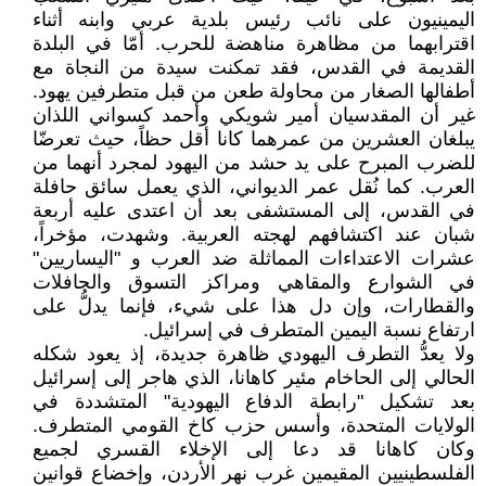
اليمينيون على نائب رئيس بلدية عربي وابنه أثناء
اقترابهما من مظاهرة مناهضة للحرب. أمّا في البلدة
القديمة في القدس، فقد تمكنت سيدة من النجاة مع
أطفالها الصغار من محاولة طعن من قبل متطرفين يهود.
غير أن المقدسيان أمير شويكي وأحمد كسواني اللذان
يبلغان العشرين من عمرهما كانا أقل حظاً، حيث تعرضّا
للضرب المبرح على يد حشد من اليهود لمجرد أنهما من
العرب. كما نُقل عمر الديواني، الذي يعمل سائق حافلة
في القدس، إلى المستشفى بعد أن اعتدى عليه أربعة
شبان عند اكتشافهم لهجته العربية. وشهدت، مؤخراً،
عشرات الاعتداءات المماثلة ضد العرب و "اليساريين"
في الشوارع والمقاهي ومراكز التسوق والحافلات
والقطارات، وإن دل هذا على شيء، فإنما يدلُّ على
ارتفاع نسبة اليمين المتطرف في إسرائيل.
ولا يعدُّ التطرف اليهودي ظاهرة جديدة، إذ يعود شكله
الحالي إلى الحاخام مئير كاهانا، الذي هاجر إلى إسرائيل
بعد تشكيل "رابطة الدفاع اليهودية" المتشددة في
الولايات المتحدة، وأسس حزب كاخ القومي المتطرف.
وكان كاهانا قد دعا إلى الإخلاء القسري لجميع
الفلسطينيين المقيمين غرب نهر الأردن، وإخضاع قوانين