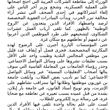
الوزراء إلى مقاطعة الشركات العربية التي احتج أصحابها
على العملية العسكرية، وشجع وزير آخر الناس على
إلغاء اشتراكاتهم في إحدى الصحف التي تنشر آراء
مخالفة تبرر الحرب. وبدأت المبادرات العفوية المخصصة
لرصد واضطهاد الأفراد الذين يبتعدون عن "الروح
الوطنية" بالظهور. كما تلقى أرباب العمل عشرات
الشكاوى، لتشجيعهم على طرد الموظفين الذين أعربوا
عن دعمهم أو تعاطفهم مع سكان غزة.
حتى المؤسسات البارزة أجبرن على الرضوخ لهذه
المكارثية المخصخصة. فجرى فصل أو إيقاف عدد قليل
من موظفي المجالس البلدية وطبيب واحد على الأقل
بسبب تعليقات نشروها على وسائل التواصل الاجتماعي.
وحذر رؤساء الجامعات من المعاملة القاسية التي سوف
ينالها أصحاب "التعليقات المسيئة" عبر وسائل التواصل
الاجتماعي؛ كما تم تأديب بعض الطلاب. وأبلغت جامعة
بن غوريون موظفيها وطلابها أنها ستراقب نشاطهم على
الإنترنت، وتم توبيخ أستاذ القانون، في جامعة بار إيلان،
بشدة من قبل عميده بسبب تعبيره عن تعاطفه مع ضحايا
غزة، في رسالة بريد إلكتروني للطلاب.
لست على علم بحالة واحدة تلقى فيها الأفراد الذين
دافعوا عن شعار الموت للعرب معاملة مماثلة. لا يزال