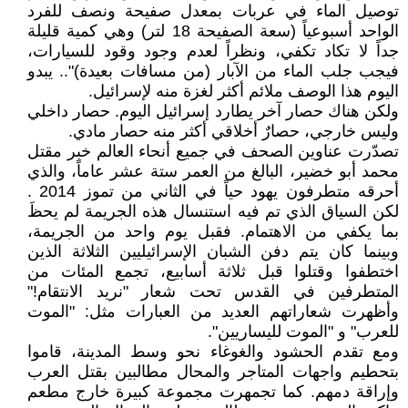
توصيل الماء في عربات بمعدل صفيحة ونصف للفرد
الواحد أسبوعياً (سعة الصفيحة 18 لتر) وهي كمية قليلة
جداً لا تكاد تكفي، ونظراً لعدم وجود وقود للسيارات،
فيجب جلب الماء من الآبار (من مسافات بعيدة)".. يبدو
اليوم هذا الوصف ملائم أكثر لغزة منه لإسرائيل.
ولكن هناك حصار آخر يطارد إسرائيل اليوم. حصار داخلي
وليس خارجي، حصارٌ أخلاقي أكثر منه حصار مادي.
تصدّرت عناوين الصحف في جميع أنحاء العالم خبر مقتل
محمد أبو خضير، البالغ من العمر ستة عشر عاماً، والذي
أحرقه متطرفون يهود حياً في الثاني من تموز 2014 .
لكن السياق الذي تم فيه استنسال هذه الجريمة لم يحظَ
بما يكفي من الاهتمام. فقبل يوم واحد من الجريمة،
وبينما كان يتم دفن الشبان الإسرائيليين الثلاثة الذين
اختطفوا وقتلوا قبل ثلاثة أسابيع، تجمع المئات من
المتطرفين في القدس تحت شعار "نريد الانتقام!"
وأظهرت شعاراتهم العديد من العبارات مثل: "الموت
للعرب" و "الموت لليساريين".
ومع تقدم الحشود والغوغاء نحو وسط المدينة، قاموا
بتحطيم واجهات المتاجر والمحال مطالبين بقتل العرب
وإراقة دمهم. كما تجمهرت مجموعة كبيرة خارج مطعم