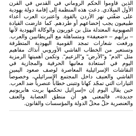
الذين قاوموا الحكم الروماني في القدس في القرن
الأول الميلادي. دعت هذه المنظمة إلى إقامة دولة يهودية
على ضفّتي نهر الأردن بالقوة. واعتبرت العرب أعداء
طبيعيون يجب إخضاعهم أو طردهم. كما عارضت القيادة
الصهيونية المعتدلة مثل بن غوريون والوكالة اليهودية لأنها
– برأيهم – «ضعيفة» ومتساهلة مع البريطانيين والعرب.
ورفعت شعارات تمجد القومية اليهودية المتطرفة
وتستعير من الخطاب الفاشي الأوروبي آنذاك مفاهيم
مثل "الدم" و"الأرض" و"الزعيم". وتكمن أهميتها الرمزية
اليوم في استعادة معانيها الحرفية والمجازية في
النقاشات الإسرائيلية المعاصرة لوصف صعود اليمين
الفاشي والعنيف داخل المجتمع الإسرائيلي، وخصوصاً
التيارات التي تمجّد كهانا وتتبنى خطاباً عنصرياً ضد العرب.
حين يقال اليوم إن «إسرائيل تحكمها بريت هابريونيم
جديدة»، فالمعنى هو أن منطق العصابة والعنف
والعنصرية حلّ محلّ الدولة والمؤسسات والقانون.