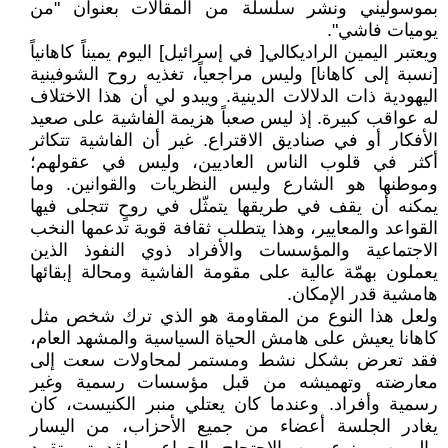
بموسوليني ونشر سلسلة من المقالات بعنوان "من
يوميات فاشي".
ويعتبر اليمين الراديكالي[ في إسرائيل] اليوم يميناً كاهانياً
[نسبة إلى كاهانا] وليس مراجعياً، تغذيه روح الشوفينية
اليهودية ذات الدلالات الدينية. ويبدو لي أن هذا الاختلاف
له عواقب كبيرة. إذ ليس صعباً هزيمة الفاشية على صعيد
الأفكار أو في صناديق الاقتراع. غير أن الفاشية تتكاثر
أكثر في قلوب الناس العاديين، وليس في عقولهم؛
وموطنها هو الشارع وليس النظريات والقوانين. وما
يمكنه أن يقف في طريقها يتمثّل في روحٍ تتجلى فيها
القواعد والمعايير، وهذا يتطلب ثقافة قوية تدعمها النخب
الاجتماعية والمؤسسات والأفراد ذوي النفوذ الذين
يعملون بهمّة عالية على مقومة الفاشية ومحالة إبقائها
هامشية قدر الإمكان.
ولعل هذا النوع من المقاومة هو الذي ترك شخص مثل
كاهانا يعيش على هامش الحياة السياسية والمشهد العام،
فقد تعرض بشكل نشط ومستمر لمحاولات سعت إلى
معارضته وتهميشه من قبل مؤسسات رسمية وغير
رسمية وأفراد. وعندما كان يعتلي منبر الكنيست، كان
يغادر الجلسة أعضاء من جميع الأحزاب، من اليسار