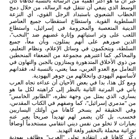
غير أن ما هو أكثر أهمية من الرسالة بالنسبة لكاهانا كان
الوسط الذي ينبغي أن تنتقل فيه الرسالة، من خلال دمج
الخطاب الشعبوي باستبداد الرجل القوي، أي النزعة
السلطوية القوية. واستطاع استقطاب جميع العناصر
الدينية المتعصبة والمحرومة في إسرائيل، واستطاع
اللعب على وتر استيائهم وإثارة غضبهم ضد "النخب"،
الذين صورهم على أنهم يمثلون، وبآن معاً، جميع
السلطة، ويتحكمون في وسائل الإعلام، ونظام التعليم،
والمحاكم. كما اعتبرهم مجموعة من الضعفاء المنحطين
من ذوي الأخلاق المتدهورة ويمتازون بالجبن والتهاون في
التعامل مع العدو العربي، مما يعني، بالنسبة له، فقدانهم
لأساسهم اليهودي وانحلالهم من جوهر اليهودية.
ومع كل هذا، بدا في بعض الأحيان أن عداءه تجاه العرب
يأتي في المرتبة الثانية بالنظر إلى كراهيته لكل ما هو
يساري، الذي يمثل من وجهة نظره، "الطابور الخامس"
من "مدمري إسرائيل"، كما وصفهم في الكتاب المقدس،
وفي الحقيقة لم يسخر كاهانا من أولئك اليساريين
فحسب، بل كان يضمر لهم تهديداً صريحاً يعبر عنه
بعبارات لا تخلو من نفس ديني انتقامي مستخدماً أوصافاً
توراتية محملة بالتحقير ولغة التهديد.
ركّز كاهانا في انتقاده تولي "العرب" وظائف يهودية