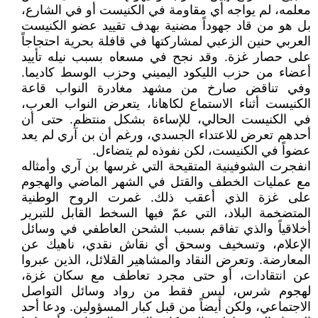
معلمه، لم يواجه أي مقاومة في الكنيست أو في الشارع،
بل هو من قاد جهوداً مضنية بهدف تقييد عضو الكنيست
العربي حنين الزعبي لمشاركتها في قافلة بحرية احتجاجاً
على حصار غزة. وقد نجح في مسعاه بسبب نيله تأييد
أعضاء من حزب الليكود اليميني وحزب الوسط كاديما.
وفي تناقض صارخ من مشهد مغادرة النواب قاعة
الكنيست أثناء الاستماع لكاهانا، يتعرض النواب العرب،
في الكنيست الحالي، للإساءة بشكل منتظم. حتى أن
أحدهم تعرض للاعتداء الجسدي، ورغم أن بن آري لم يعد
عضواً في الكنيست، لكن نفوذه لم يتضاءل.
انفجرت الشوفينية المتقيحة التي غرسها بن آري وأمثاله
مع عمليات الخطف والقتل في الشهر الماضي والهجوم
على غزة الذي أعقب ذلك. غمرت الروح الوطنية
المتضخمة البلاد، التي عمّ فيها السخط القابل للتبرير
أخلاقياً والذي تفاقم بسبب الشحن العاطفي في وسائل
الإعلام، وتسخيف وسحق أي نقاش نقدي، ناهيك عن
المعارضة. وتعرض النقاد والمشاهير القلائل، الذين عبروا
عن انتقادات، أو حتى مجرد تعاطف مع سكان غزة،
لهجوم شرس، ليس فقط من رواد وسائل التواصل
الاجتماعي، ولكن أيضاً من قبل كبار المسؤولين. ودعا أحد