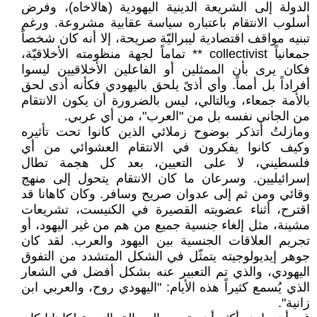
الدولة إلى الشريعة الدينية اليهودية (هالاخاه)، وفرض
أسلوب الانتقام باعتباره سياسة عقابية مشروعة. ورغم
تبنيه مواقف اقتصادية ليبراليّة صريحة، إلا أنه كان شخصاً
جمعانياً collectivist ** تماماً لجهة منظومته الأخلاقيّة،
فكان يرى بأن الممثلين أو الفاعلين الأخلاقيين ليسوا
أفراداً بل أمماً. وأي أذىً يلحق باليهودي فكأنه أذى لحق
بالأمة جمعاء، وبالتالي، ليس بالضرورة أن يكون الانتقام
من الجاني نفسه بل من "العرب"، من أي عربي.
ومازلتُ أتذكر بوضوح زملائي الذين كانوا تحت تأثيره
وكيف كانوا يفكرون في الانتقام العشوائي من أي
فلسطيني، لا على التعيين، بعد كل هجمة تطال
إسرائيليين. وسرعان ما كان الانتقام يتحول إلى منهج
وقائي ومن ثم إلى عدوان صريح وسافر. وكان كاهانا قد
اقترح، أثناء عضويته القصيرة في الكنيست، تشريعات
مشينة، مثل إلغاء جنسية جميع من هم من غير اليهود، أو
تجريم العلاقات الجنسية بين اليهود والعرب. لقد كان
جوهر إيديولوجيته يتمثّل في الشكل المتشدد من التفوق
اليهودي، والذي تم التعبير عنه بشكل أفضل في الشعار
الذي يُسمع كثيراً هذه الأيام: "اليهودي روح، والعربي ابن
زانية".