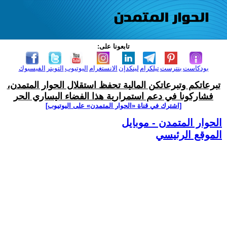
تابعونا على:
بودكاست
بنترست
تيلكرام
لينكدإن
الانستغرام
اليوتيوب
التويتر
الفيسبوك
تبرعاتكم وتبرعاتكن المالية تحفظ استقلال الحوار المتمدن،
فشاركونا في دعم استمرارية هذا الفضاء اليساري الحر
[اشترك في قناة ‫«الحوار المتمدن» على اليوتيوب]
الحوار المتمدن - موبايل
الموقع الرئيسي