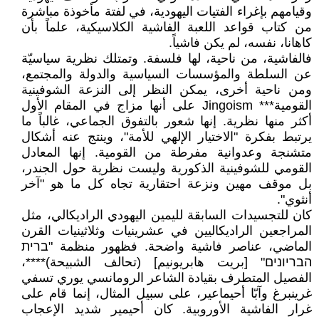
وقيامهم بإغراء الفتيات اليهودية، في لفتة مأخوذة مباشرة
من كتاب قواعد اللعبة الفاشية الكلاسيكية، علماً بأن
كاهانا، نفسه، لم يكن فاشياً.
فالفاشية، من ناحية، لها فلسفة. وتمتلك نظرية سياسيّة
عن السلطة والمؤسسات السياسية والدولة والمجتمع،
ومن ناحية أخرى، يمكن النظر إلى النزعة الشوفينية
القومية*** Jingoism على أنها مزاج في المقام الأول
أكثر منها نظرية. إنها شعور بالتفوق الجماعي، غالباً ما
يرتبط بفكرة "الاختيار الإلهي للأمة"، وينتج عنه أشكال
متشنجة وعدوانية مفرطة من القومية. إنها المعادل
القومي للشوفينية الذكورية وليست نظرية حول الجندر،
بل موقف مهين ونزعة احتقارية تجاه كل ما هو "آخر
أنثوي".
كان للتجسيدات السابقة لليمين اليهودي الراديكالي، مثل
المراجعين الراديكاليين في عشرينيات وثلاثينيات القرن
الماضي، عناصر فاشية واضحة. فظهور منظمة "ברית
הבריונים" [بريت هابريونيم] (تحالف الشبيحة)****،
الفصيل المتطرف بقيادة الشاعر الرومانسي يوري تسفي
غرينبرغ وآبّا أحيماعير، على سبيل المثال، إنما قام على
غرار الفاشية الأوروبية. كان أحيمير شديد الإعجاب