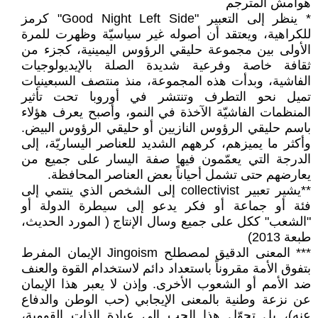
هوامش المترجم
* ينظر إلى التعبير "Good Night Left Side" كرمز
للكراهية، ويعتقد أن أصوله غير سياسيّة وظهرت للمرة
الأولى بين مجموعة حليقي الرؤوس اليمينية، كجزء من
ثقافة خاصة وفرعية شديدة الصلة بالإيديولوجيات
الفاشية، وبدأت هذه المجموعة، منذ منتصف السبعينيات
تميل نحو التطرف وتنتشر في أوروبا تحت تأثير
المنظمات الفاشيّة الآخذة في النمو، وأصبح يعرف هؤلاء
باسم حليقي الرؤوس النازيين أو حليقي الرؤوس البيض.
وأكثر ما يميزهم، كرههم الشديد للعناصر اليساريّة، إلى
الدرجة التي يعمّمون فيها صفة اليسار على جميع من
يعارضهم حتى تشمل أحياناً بعض العناصر المحافظة.
**يشير تعبير collectivist إلى الشخص الذي ينتمي إلى
فئة أو جماعة أو فكر يدعو إلى سيطرة الدولة أو
"الشعب" ككل على جميع وسال الإنتاج ( المورد الحديث،
طبعة 2013)
*** المعنى الدقيق لمصطلح Jingoism الإيمان المفرط
بتفوق الأمة مقروناً باستعداد دائم لاستخدام القوة والعنف
ضد الأمم أو الشعوب الأخرى. وإذن لا يعبر هذا الإيمان
عن نزعة وطنية بالمعنى الإيجابي (حب الوطن والدفاع
عنه)، بل تحوّل هذا الحب إلى عبادة الذات القومية،