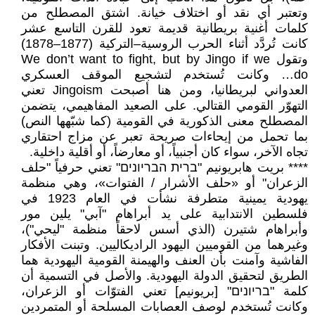
وتعتبر أي نقد أو اختلاف خيانة. اشتق المصطلح من
كلمات أغنية بريطانية قديمة تعود للقرن التاسع عشر
كانت تُردَّد أثناء الحرب الروسية–التركية (1877–1878)
وتقول We don’t want to fight, but by Jingo if we
do… وكانت تُستخدم لتشجيع الموقف العسكري
العدواني لبريطانيا، ومن هنا أصبحت Jingoism تعني
التهوّر القومي القتالي. على الصعيد المفاهيمي، يتضمن
المصطلح معنى الذكورية في القومية (كما شبّهها النص)
بما تحمل من إيحاءات صريحة تعبر عن مزاج احتقاري
تجاه الآخر، سواء كان أجنبياً، أو معارضاً، أو أقلية داخلية.
**** بريت هابريونيم "ברית הבריונים" تعني حرفياً "حلف
الزعران" أو «حلف الأشرار / الفتوات»، وهي منظمة
يهودية يمينية متطرفة نشأت في العام 1923 في
فلسطين الانتدابية على يد أبراهام "آبي" يلين مور
وأبراهام شتيرن (الذي أسس لاحقاً منظمة "ليحي")،
وغيرهما من القوميين اليهود الراديكاليين. وتبنت الأفكار
الفاشية وآمنت بأن العنف والهيمنة القومية اليهودية هما
الطريق لتحقيق الدولة اليهودية. والأصل في التسمية أن
كلمة "בריונים" [بريونيم] تعني الفتوّات أو الزعران،
وكانت تُستخدم لوصف العصابات المسلحة أو المتمردين