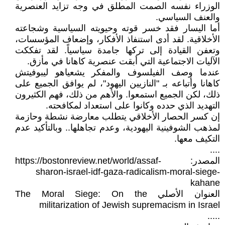
الوزراء نفسه الصمت المطلق في وجه تزايد العنصرية
والعنف السياسي.
أما اليسار فقد خسر قوته وحيويته السياسية وشجاعته
الأخلاقية. لقد أدى استنفاذ الأفكار، وإضعاف المؤسسات،
وتعفن القيادة إلى تركها جامدة سياسياً. لقد تفككت
الآليات الاجتماعية التي أبقت عنصرية كاهانا في مأزق.
عندما وصف الفيلسوف والمفكر يشعياهو ليبوفيتش
كاهانا وأتباعه بـ "النازيين اليهود"، لم يوافق الجميع على
ذلك، لكن الجميع استمعوا. والأهم من ذلك، فهم الكثيرون
التهديد الذي حدده وكانوا على استعداد لمكافحته.
إن كسر الحصار الأخلاقي يتطلب معارضة نشطة وحازمة
لمذهب الشوفينية اليهودية، وعدم تجاهلها.. وبالتأكيد عدم
التكيف معها.
....
المصدر: https://bostonreview.net/world/assaf-
sharon-israel-idf-gaza-radicalism-moral-siege-
kahane
العنوان الأصلي The Moral Siege: On the
militarization of Jewish supremacism in Israel
.....