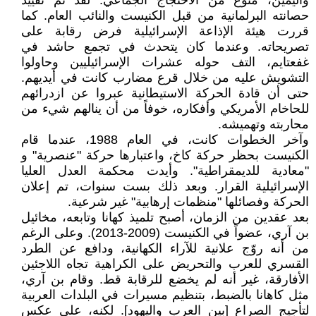
واليمين، منوع من الاحتجاج الجماعي. لقد تم تقييد
حصانته البرلمانية من قبل الكنيست والنائب العام. كما
قررت هيئة الإذاعة الإسرائيلية فرض رقابة على
تصريحاته. وعندما كان يتحدث في تجمع حاشد في
غفعتايم، التف حوله عشرات الإسرائيليين وحاولوا
التشويش عليه من خلال قرع مضارب كانت في أيديهم.
حتى أن قادة الحركة الاستيطانية عبروا عن ازدرائهم
للحاخام الأمريكي وأفكاره، خوفاً من أن ينالهم شيء من
محاربته وتهميشه.
وآخر الخطوات كانت، في العام 1988، عندما قام
الكنيست بحظر حركة كاخ، واعتبارها حركة "عنصرية" و
"معادية للديمقراطية". وأيدت محكمة العدل العليا
الإسرائيلية القرار. وبعد ذلك بست سنوات، تم إعلان
الحركة وفصائلها "منظمات إرهابية" غير شرعية.
بعد عقدين من الزمان، أصبح تلميذ كهانا وتابعه، مخائيل
بن آري، عضواً في الكنيست (2009-2013). وعلى الرغم
من أنه روّج علانية للآراء الكهانية، ودافع عن الطرد
القسري للعرب والتحريض على الكراهية تجاه اللاجئين
الأفارقة، غير أنه لم يخضع للرقابة قط. وقام بن آري،
مثل كاهانا بالضبط، بتنظيم مسيرات في البلدات العربية
لتأجيج الصراع [بين العرب واليهود]. لكنه، على عكس