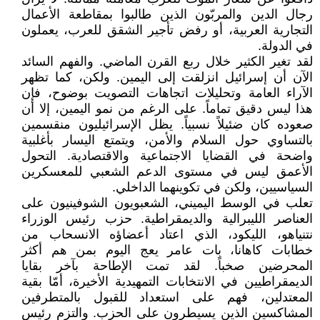
رجال الدين والمربّون الذين طالبوا بمقاطعة الأعمال
التجارية العربية، أو رفض تأجير الشقق للعرب، يعملون
في الدولة.
لقد تغير الكثير خلال ربع القرن الماضي. والفهم السائد
الآن أن إسرائيل انزلقت إلى اليمين. ولكن، كما تظهر
الآراء العامة وتحليلات اتجاهات التصويت بوضوح، فإن
هذا ليس دقيق تماماً. على الرغم من نمو اليمين، إلا أن
صعوده كان ضئيلاً نسبياً. يظل الإسرائيليون منقسمين
بالتساوي حول السلام والأمن، ويتمتع اليسار بأغلبية
واضحة في القضايا الاجتماعية والاقتصادية. التحول
الأعمق ليس في مستوى الدعم الشعبي للمعسكرين
السياسيين، ولكن في تكوينهما الداخلي.
تعلب في الوسط اليميني، الشعبويون الشوفينيون على
العناصر الليبرالية والديمقراطية. حزب رئيس الوزراء
نتنياهو، الليكود، الذي اعتاد أعضاؤه الانسحاب من
خطابات كاهانا، بات عامر يعج اليوم بمن هم أكثر
المحرضين صخباً. لقد تمت الإطاحة بآخر بقايا
الديمقراطيين في الانتخابات التمهيدية الأخيرة، أمّا بقية
المعتدلين، فهم على استعداد للقبول بالمتطرفين
المشاكسين الذين يسيطرون على الحزب. والتزم رئيس