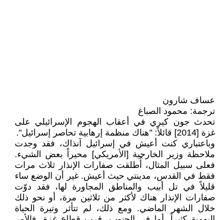
عساف شارون
ترجمة: محمود الصباغ
تحدث جون كيري في أعقاب الهجوم الإسرائيلي على
غزة [2014] قائلاً: "هناك منظمة إرهابية تحاصر إسرائيل".
وباعتباري كنت أعيش في إسرائيل آنذاك، فقد وجدت
ملاحظة وزير الخارجية [الأمريكي] محيراً بعض الشيء.
فعلى سبيل المثال، أُطلقت صفارات الإنذار ثلاث مرات
فقط في القدس، مدينتي حيث أعيش. غير أن الوضع ساء
قليلاً في تل أبيب والمناطق المجاورة لها، فقد دوّت
صفارات الإنذار هناك لأكثر من ثلاثين مرة، أو نحو ذلك
خلال الشهر الماضي. ومع ذلك، لم تتأثر وتيرة الحياة
اليومية كثيراً. أما في الجنوب، قرب قطاع غزة، فالأمر