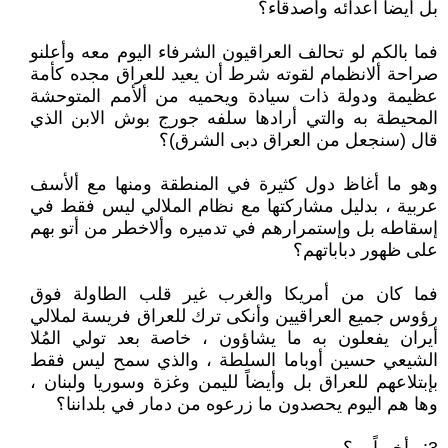
بل أيضاً أعدائه وأصدقاء؟
فما بالكم لو تحالف العراقيون الشرفاء اليوم معه وأعلنو
صراحة ألانظمام لقوته شرط أن يعيد للعراق مجده كأمة
عظيمة ودولة ذات سيادة ويحميه من ألأمم المتوحشة
المحيطة به والتي أرادها سلفه جورج بوش الابن الذي
قال (سنجعل من العراق دبى الشرق)؟
وهو ما أغاظ دول كثيرة في المنطقة ومنها مع ألأسف
عربية ، بدليل مشاركتها مع نظام الملالي ليس فقط في
إسقاطه بل وإستمرارهم في تدميره وألاخطر من أتو بهم
على ظهور دباباتهم؟
فما كان من أمريكا والغرب غير قلب الطاولة فوق
رؤوس جميع العراقيين وأنكى ترك للعراق فريسة لملالي
أيران يفعلون به ما يشاؤون ، خاصة بعد تولي المُلا
الشيعي حسين أوباما السلطة ، والذي سمح ليس فقط
بإبتلاعهم للعراق بل وأيضاً لليمن وغزة وسوريا ولبنان ،
وها هم اليوم يحصدون ما زرعوه من دمار في بلداننا؟