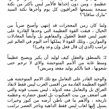
عظيمةٍ ، ومن دون إحداها فألأمر ليس بأكثر من نكتة
سمجة يسمعها العراقيون كل يوم وأخرها نكتة السيد
"مارك سافايا"؟
ولما كان زمن المعجزات قد إنتهى وأصبح ضرباً من
الخيال ، فبقت القوة العظيمة التي وحدها القادرة على
تغيير ليس فقط العقول والمفاهيم بل وأيضاً المعادلات
والموازين ، وتلك القوة لا يملكها أحد اليوم في العالم غير
ترامب (الذي إن قال فعل وإن وعد وفى)؟
2: بالمنطق والعقل كيف لوليد أن يكبر ويصبح عظيماً
وسط غابة من ألأمم المتوحشة والاي لا ترحم حتى
شعوبها ، فما بالكم بوليد مقعد ومريض؟
والوحيد القادر على التعامل مع تلك الامم المتوحشة هى
القوة العظيمة القادمة من أقصى الغرب ليس فقط لانقاذ
العراق بل والتعامل معه كدولة ، ليس بسبب قوته والتي
هى أضعف من بيت العنكبوت بل لعمق حضارته وعظمة
تاريخه ، وألأهم ما في باطن أرضه من كنوز وخيرات
يسيل إليها لعاب ليس فقط الداهية وتاجر العصر ترامب