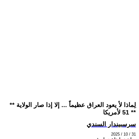
** لِماذا لأ يعود العراق عظيماً ... إلا إذا صار الولاية
51 لأمريكا **
سرسبيندار السندي
2025 / 10 / 31