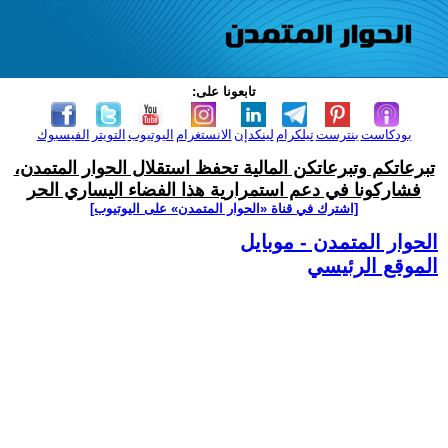
تابعونا على:
بودكاست
بنترست
تيلكرام
لينكدإن
الانستغرام
اليوتيوب
التويتر
الفيسبوك
تبرعاتكم وتبرعاتكن المالية تحفظ استقلال الحوار المتمدن،
فشاركونا في دعم استمرارية هذا الفضاء اليساري الحر
[اشترك في قناة ‫«الحوار المتمدن» على اليوتيوب]
الحوار المتمدن - موبايل
الموقع الرئيسي