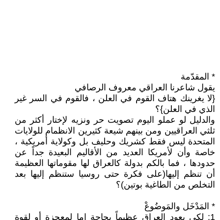
* المقدّمة
يقول شاعرنا العراقي معروف الرصافي
{لا يغرينك هتاف القوم في العلن ، فالقوم في السر غير
الذي في العلن}؟
والدليل لو عملو اليوم تصويت حر ونزيه لإختار أكثر من
ثلثي العراقيين ومن بينهم شيعة كثيرين الانظمام للولايات
المتحدة ليس فقط كشريك وحليف بل وكولاية أمريكية ،
خاصة وأن لأمريكا العديد من الأقاليم البعيدة جداً عن
حدودها ، فما بالكم بدولة كالعراق لها مقوماتها العظيمة
أن تنظم إليها(على فكرة حتى روسيا ستنظم إليها بعد
التخلص من الطاغية بوتين)؟
* المَدْخَل والمَوضُوعْ
1: لكي يعود العراق عظيماً بحاجة إما لمعجزة أو لقوة