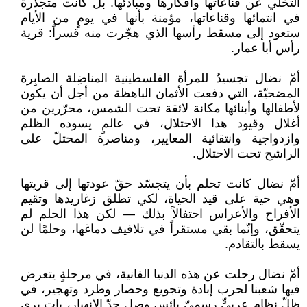
التخلّي عن قناعاتها وأفكارها ومبادئها. بل كانت متجذّرة
في انتمائها وقناعاتها، مؤمنة بأنها في يومٍ من الأيام
ستعود إلى مسقط رأسها الذي هجّرت منه قسراً: قرية
رأس أبا عمار.
أمّ نضال تجسيدٌ للمرأة الفلسطينية المناضِلة الصابِرة
المضحيّة، التي دفعت الأثمان الباهظة من أجل أن يكون
لأطفالها وأبنائها مكانة لائقة تحت الشمس، محرّرين من
أغلال وقيود هذا الاحتلال، في عالمٍ يسوده الظلم
وازدواجية وانتقائية المعايير، ومناصرة المحتلّ على
الراشح تحت الاحتلال.
أمّ نضال كانت تحلم بأن يتجسّد حقّ عودتها إلى قريتها
وهي حية على قيد الحياة، لكي تطلق زغاريدها وتقيم
الأفراح والأعراس احتفالاً بذلك — لكن هذا الحلم لم
يتحقّق، وإنّما بقي مستقراً في تلافيف دماغها، وحلمًا لن
يسقط بالتقادم.
أمّ نضال رحلت عن هذه الدنيا الفانية، في مرحلةٍ يتعرض
فيها شعبنا لحرب إبادة وتجويع وحصار وطرد وتهجير، في
ظلّ نظامٍ عربيٍّ رسميّ بائس وصل حدّ الانهيار، بات يرى