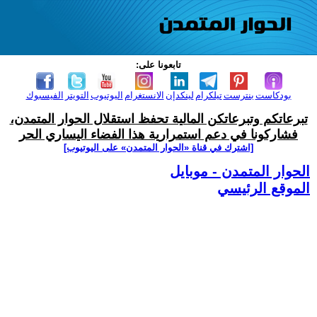
تابعونا على:
بودكاست
بنترست
تيلكرام
لينكدإن
الانستغرام
اليوتيوب
التويتر
الفيسبوك
تبرعاتكم وتبرعاتكن المالية تحفظ استقلال الحوار المتمدن،
فشاركونا في دعم استمرارية هذا الفضاء اليساري الحر
[اشترك في قناة ‫«الحوار المتمدن» على اليوتيوب]
الحوار المتمدن - موبايل
الموقع الرئيسي