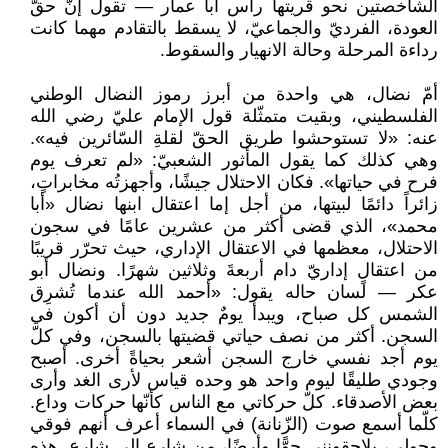
الشاخصتين نحو قريتها رأس أبا عمار — تقول إنّ حقّ
العودة، الفرديّ والجماعيّ، لا يسقط بالتقادم مهما كانت
رداءة المرحلة وحالة الانهيار والسقوط.
أمّ نضال، هي واحدة من أبرز رموز النضال الوطني
الفلسطيني، وبقيت متمثّلة قول الإمام عليّ رضي الله
عنه: «لا تستوحشوا طريق الحقّ لقلةِ السّائرين فيه».
وهي كذلك كما يقول المأثور الشعبيّ: «لم تعرف يوم
فرح في حياتها». فكان الاحتلال جيشًا، وأجهزتُه مخابراتٍ،
زائراً دائمًا لبيتها، من أجل إما اعتقال ابنها نضال «أبا
محمد»، الذي قضى أكثر من عشرين عامًا في سجون
الاحتلال، معظمها في الاعتقال الإداري، حيث تحرّر قريبًا
من اعتقالٍ إداريّ دام أربعةَ وثلاثين شهرًا. ونضال أبو
عكر — لسان حاله يقول: «أحمد الله عندما تُشرِق
الشمس كل صباح، ويبدأ يومٌ جديد دون أن أكون في
السجن. أكثر من نصف حياتي قضيتها بالسجن، وفي كلّ
يوم أجد نفسي خارج السجن أشعر بحياةً أخرى. أصبح
وجودي طليقًا ليوم واحد هو وحده قياس لأرى الغد وأرى
بعض الأصدقاء. كلّ حركاتي مع الناس كأنّها حركات وداع.
كلّما أسمع صوت (الزّنانة) في السماء أعرف أنهم فوقي
وحولي، يلاحقونني جوًّا وأرضًا، من شارعٍ إلى شارع. هذه