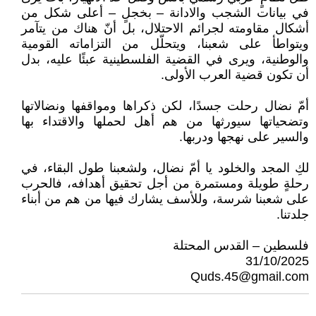
في بيانات الشجب والادانة – بخجلٍ – أعلى شكل من
أشكال مقاومته لجرائم الاحتلال، بل أنّ هناك من يتآمر
ويتواطأ على شعبنا، ويتحلّل من التزاماته القومية
والوطنية، ويرى في القضية الفلسطينية عبئًا عليه، بدل
أن تكون قضية العرب الأولى.
أمّ نضال رحلت جسدًا، لكن ذكراها ومواقفها ونضالاتها
وتضحياتها سيورثها من هم أهل لحملها والاقتداء بها
والسير على نهجها ودربها.
لكِ المجد والخلود يا أمّ نضال، ولشعبنا طول البقاء، في
رحلةٍ طويلة ومستمرة من أجل تحقيق أهدافه، فالحرب
على شعبنا شرسة، وللأسف يشارك فيها من هم من أبناء
جلدتنا.
فلسطين – القدس المحتلة
31/10/2025
Quds.45@gmail.com