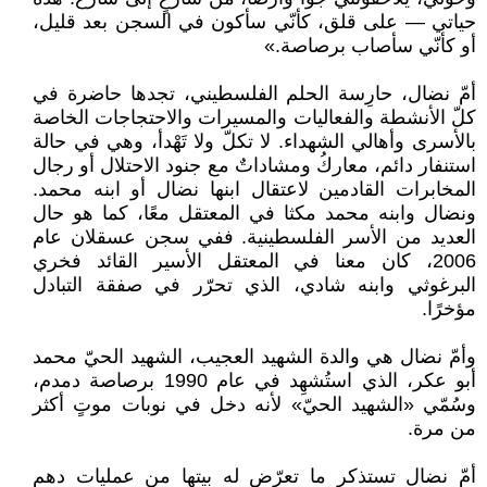
حياتي — على قلق، كأنّي سأكون في السجن بعد قليل،
أو كأنّي سأصاب برصاصة.»
أمّ نضال، حارِسة الحلم الفلسطيني، تجدها حاضرة في
كلّ الأنشطة والفعاليات والمسيرات والاحتجاجات الخاصة
بالأسرى وأهالي الشهداء. لا تكلّ ولا تَهْدأ، وهي في حالة
استنفار دائم، معاركُ ومشاداتٌ مع جنود الاحتلال أو رجال
المخابرات القادمين لاعتقال ابنها نضال أو ابنه محمد.
ونضال وابنه محمد مكثا في المعتقل معًا، كما هو حال
العديد من الأسر الفلسطينية. ففي سجن عسقلان عام
2006، كان معنا في المعتقل الأسير القائد فخري
البرغوثي وابنه شادي، الذي تحرّر في صفقة التبادل
مؤخرًا.
وأمّ نضال هي والدة الشهيد العجيب، الشهيد الحيّ محمد
أبو عكر، الذي استُشهِد في عام 1990 برصاصة دمدم،
وسُمّي «الشهيد الحيّ» لأنه دخل في نوبات موتٍ أكثر
من مرة.
أمّ نضال تستذكر ما تعرّض له بيتها من عمليات دهم