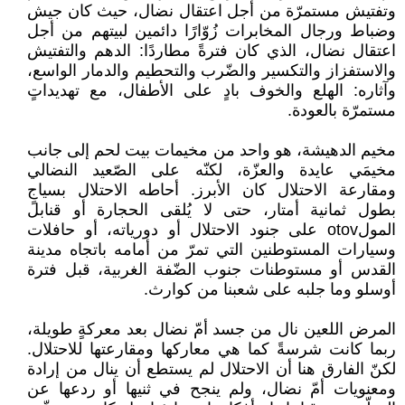
وتفتيش مستمرّة من أجل اعتقال نضال، حيث كان جيش
وضباط ورجال المخابرات زُوّارًا دائمين لبيتهم من أجل
اعتقال نضال، الذي كان فترةً مطاردًا: الدهم والتفتيش
والاستفزاز والتكسير والضّرب والتحطيم والدمار الواسع،
وآثاره: الهلع والخوف بادٍ على الأطفال، مع تهديداتٍ
مستمرّة بالعودة.
مخيم الدهيشة، هو واحد من مخيمات بيت لحم إلى جانب
مخيمَي عايدة والعزّة، لكنّه على الصّعيد النضالي
ومقارعة الاحتلال كان الأبرز. أحاطه الاحتلال بسياجٍ
بطول ثمانية أمتار، حتى لا يُلقى الحجارة أو قنابل
المولotov على جنود الاحتلال أو دورياته، أو حافلات
وسيارات المستوطنين التي تمرّ من أمامه باتجاه مدينة
القدس أو مستوطنات جنوب الضّفة الغربية، قبل فترة
أوسلو وما جلبه على شعبنا من كوارث.
المرض اللعين نال من جسد أمّ نضال بعد معركةٍ طويلة،
ربما كانت شرسةً كما هي معاركها ومقارعتها للاحتلال.
لكنّ الفارق هنا أن الاحتلال لم يستطع أن ينال من إرادة
ومعنويات أمّ نضال، ولم ينجح في ثنيها أو ردعها عن