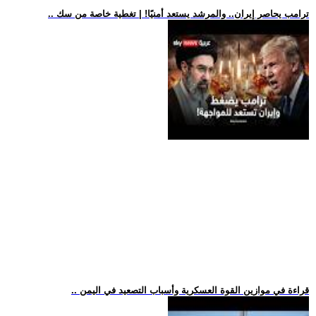
.. ترامب يحاصر إيران.. والمرشد يستعد أمنيًا! | تغطية خاصة من سك
.. قراءة في موازين القوة العسكرية وأسباب التصعيد في اليمن