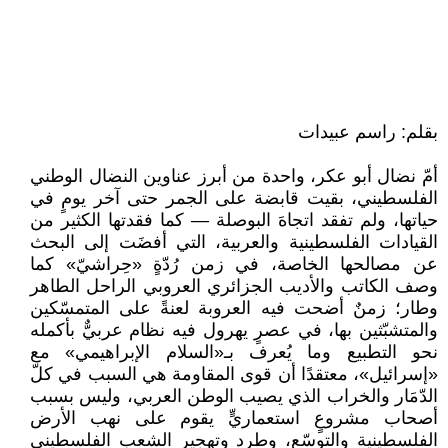
بقلم: راسم عبيدات
أمّ نضال أبو عكر، واحدة من أبرز عناوين النضال الوطني
الفلسطيني، بقيت قابضة على الجمر حتى آخر يومٍ في
حياتها، ولم تفقد اتجاهَ البوصلة — كما فقدتها الكثير من
القيادات الفلسطينية والعربية، التي أفضَت إلى البحث
عن مصالحها الخاصة، في زمن رُدّةٍ «حِراشيّ» كما
وصف الكاتب والأديب الجزائري العروبي الراحل الطاهر
وطار؛ زمنٌ أضحت فيه العروبة لعنةً على المتمسّكين
والمتشبّثين بها، في عصرٍ يهرول فيه نظام عربيٌّ بأكمله
نحو التطبيع وما يُعرف بـ«السلام الإبراهيمي» مع
«إسرائيل»، معتقدًا أن قوى المقاومة هي السبب في كلّ
الدّمَار والخراب الذي يصيب الوطن العربي، وليس بسبب
أصحاب مشروعٍ استعماريٍّ يقوم على نهب الأرض
الفلسطينية والتوسّع، وطرد وتهجير الشعب الفلسطيني