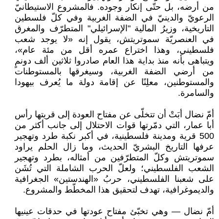
من أرضه، بل حتّى إنكار وجوده. فالمشروع الاستيطانيّ
الرعويّ والدينيّ في الضفة الغربية وفي كلّ فلسطين
التاريخية، وزيرُ المالية "الإسرائيلي" المتطرّف والمغرق
في العنصريّة سموتريتش، يقول إنه «لا يوجد شعب
فلسطيني، وهذا اختراع عمره أقل من مئة عام»،
ويتباهى بأنه منذ بداية هذا العام صادروا ثلاثين ألف دونمٍ
من أرضي الضفة الغربية، وسيغرقها بالمستوطنات
والمستوطنين، معلِنًا عن إقامة دولة ما يُعرف بيهودا
والسامرة.
أمّ نضال أبَتْ أن تتخلّى عن مفتاح العودة إلى قريتها رأس
أبا عمار، التي دمّرتها قوات الاحتلال إلى جانب أكثر من
500 قرية ومدينة فلسطينية، في أكبر نكبة طرد وتهجير
عرفها التاريخ البشريّ الحديث، وما زال الحلم يراود
سموتريتش وكلّ المتطرّفين من أمثاله، بطرد وتهجير
الشعب الفلسطيني؛ ولعلّ الحرب الشاملة التي تُشَن
على شعبنا الفلسطيني، حربُ «الهندستين» الجغرافية
والديموغرافية، تهدف لتحقيق هذا المخطّط والمشروع.
أمّ نضال — وهي تخبّئ مفتاح عودتها في حدقات عينيها