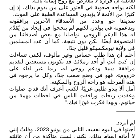
لعائلته أن قراره لا يتعارض مع روح إيمانه بالله.
لكنه يواجه صعوبة في العثور على من يقوم بذلك، إذ إن
كثيرًا من الأئمة لا يؤيدون المساعدة الطبية على الموت.
صديقنا جو وعدد من الأصدقاء الآخرين يرافقونه
ويدعمونه في بولدر، لكنهم لم ينجحوا في إيجاد من يُقدّم
له هذا الدعم الروحي. تواصلنا مع بعض أصدقائنا من
المتصوفة أيضًا، لكن دون نتيجة، كما أن عدد المسلمين
في ولاية نيومكسيكو قليل جدًا.
أعلم أن هذا طلب حساس وغير مألوف، لكنني تساءلت
إن كنتِ أنتِ أو أحد زملائك قد تكونون مستعدين لتقديم
مرافقة دينية ودعم روحي له، ربما عبر لقاء على
«زووم». فهو في وضع صعب جدًا، وكل ما يرجوه في
هذه المرحلة هو راحة الروح والسكينة.
آمل ألا يبدو طلبي غريبًا، لكنني أعرف أنك قدتِ صلوات
وعقدتِ زيجات ورافقتِ الناس في لحظات مهمة من
حياتهم، ولهذا فكرت فورًا فيك."
______
لم أتردد.
أجبتها في اليوم نفسه، الثاني من يونيو 2023، وقلتُ إنني
لا أمانع القيام بذلك، لكنني لست متأكدة من أن عائلته