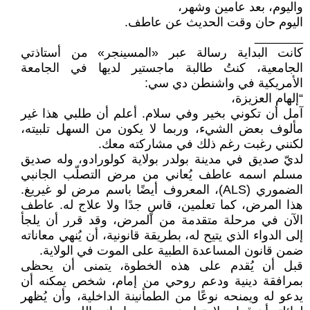
واليوم، بعد عامين وشهر،
اليوم حان وقت الحديث عن عاطف.
_______
كانت البداية رسالة عبر «المسينجر» من أستاذتي
الجامعية، كنتُ طالبة ماجستير لديها في الجامعة
الأمريكية في واشنطن دي سي:
“إلهام العزيزة،
آمل أن تكوني بخير وفي سلام. أعلم أن طلبي هذا غير
مألوف بعض الشيء، وربما لا يكون من السهل تلبيته،
لكنني رغبت رغم ذلك في مشاركته معك.
لديّ صديق في مدينة بولدر بولاية كولورادو، وله صديق
مسلم اسمه عاطف يُعاني من مرض التصلّب الجانبي
الضموري (ALS)، المعروف أيضًا باسم مرض لو غيريغ.
هذا المرض، كما تعلمين، قاسٍ جدًا ولا علاج له. عاطف
الآن في مرحلة متقدمة من المرض، وقد قرر أن يلجأ
إلى الدواء الذي يتيح له، بطريقة قانونية، أن يُنهي معاناته
ضمن قانون المساعدة الطبية على الموت في الولاية.
قبل أن يُقدم على هذه الخطوة، يتمنى أن يحظى
بمرافقة دينية ودعم روحي من إمام، شخص يمكنه أن
يدعو له ويمنحه نوعًا من الطمأنينة الداخلية، وأن يُظهر