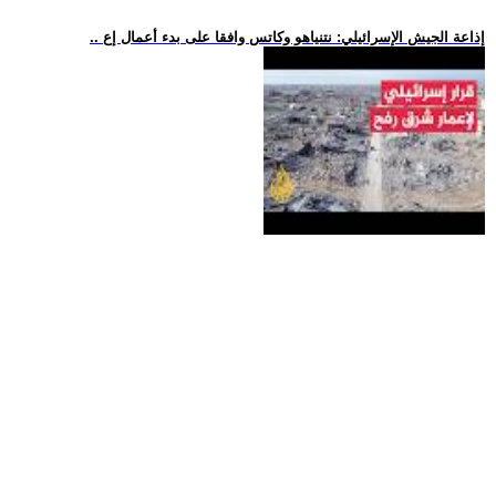
.. إذاعة الجيش الإسرائيلي: نتنياهو وكاتس وافقا على بدء أعمال إع