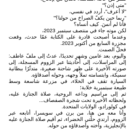
"متى إذن؟"
"لا أعرف"، أردد في نفسي،
"ربما حين يكفّ الصراخ من حولنا؟"
فأنا لم أنسَ. كيف أنساه؟
لكن موته جاء في منتصف سبتمبر 2023،
وعندما أصبحت قادرة على الكتابة عمّا حدث، وقعت
مجزرة السابع من أكتوبر 2023.
فحلّ الصمت.
واليوم، بعد عامين وشهرٍ تحديدًا، عدتُ إلى ملفّ عاطف:
إلى المراسلات، إلى أحاديثنا عبر الزووم المسجلة، إلى
صورته الأخيرة على ظهر شاحنة صغيرة، متدثّرًا ببطانية
سميكة، وابتسامته تملأ وجهه، وحوله أصدقاؤه.
السيارة تقف في الخلاء، في مزرعة شاسعة وسط
طبيعة سبتمبرية خلابة؛
ثم إلى مراسيم وداعه الروحية، صلاة الجنازة عليه،
ولحظاته الأخيرة تحت شجرة الصفصاف...
في كولورادو، الولايات المتحدة.
وأنا معه من هنا، من برن في سويسرا، أتابعه عبر
الزووم، أرتدي حلّتي الخضراء، ثم أقيم صلاة الجنازة عليه
بالإنجليزية، وأخته وأصدقاؤه من حوله.