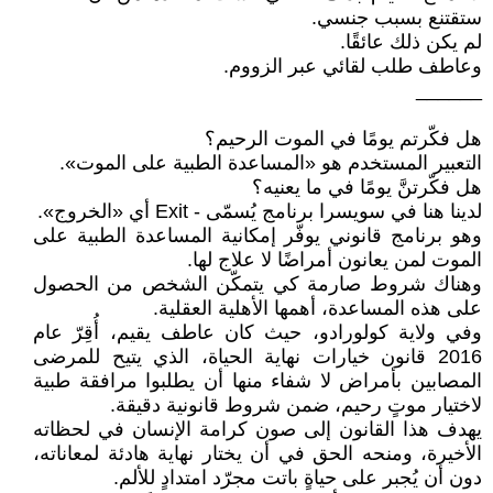
ستقتنع بسبب جنسي.
لم يكن ذلك عائقًا.
وعاطف طلب لقائي عبر الزووم.
______
هل فكّرتم يومًا في الموت الرحيم؟
التعبير المستخدم هو «المساعدة الطبية على الموت».
هل فكّرتنَّ يومًا في ما يعنيه؟
لدينا هنا في سويسرا برنامج يُسمّى - Exit أي «الخروج».
وهو برنامج قانوني يوفّر إمكانية المساعدة الطبية على
الموت لمن يعانون أمراضًا لا علاج لها.
وهناك شروط صارمة كي يتمكّن الشخص من الحصول
على هذه المساعدة، أهمها الأهلية العقلية.
وفي ولاية كولورادو، حيث كان عاطف يقيم، أُقِرّ عام
2016 قانون خيارات نهاية الحياة، الذي يتيح للمرضى
المصابين بأمراض لا شفاء منها أن يطلبوا مرافقة طبية
لاختيار موتٍ رحيم، ضمن شروط قانونية دقيقة.
يهدف هذا القانون إلى صون كرامة الإنسان في لحظاته
الأخيرة، ومنحه الحق في أن يختار نهاية هادئة لمعاناته،
دون أن يُجبر على حياةٍ باتت مجرّد امتدادٍ للألم.