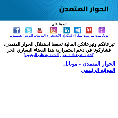
تابعونا على:
بودكاست
بنترست
تيلكرام
لينكدإن
الانستغرام
اليوتيوب
التويتر
الفيسبوك
تبرعاتكم وتبرعاتكن المالية تحفظ استقلال الحوار المتمدن،
فشاركونا في دعم استمرارية هذا الفضاء اليساري الحر
[اشترك في قناة ‫«الحوار المتمدن» على اليوتيوب]
الحوار المتمدن - موبايل
الموقع الرئيسي