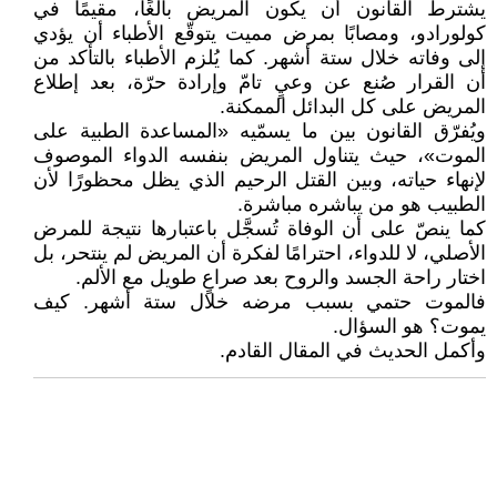
يشترط القانون أن يكون المريض بالغًا، مقيمًا في
كولورادو، ومصابًا بمرض مميت يتوقّع الأطباء أن يؤدي
إلى وفاته خلال ستة أشهر. كما يُلزم الأطباء بالتأكد من
أن القرار صُنع عن وعيٍ تامّ وإرادة حرّة، بعد إطلاع
المريض على كل البدائل الممكنة.
ويُفرّق القانون بين ما يسمّيه «المساعدة الطبية على
الموت»، حيث يتناول المريض بنفسه الدواء الموصوف
لإنهاء حياته، وبين القتل الرحيم الذي يظل محظورًا لأن
الطبيب هو من يباشره مباشرة.
كما ينصّ على أن الوفاة تُسجَّل باعتبارها نتيجة للمرض
الأصلي، لا للدواء، احترامًا لفكرة أن المريض لم ينتحر، بل
اختار راحة الجسد والروح بعد صراعٍ طويل مع الألم.
فالموت حتمي بسبب مرضه خلال ستة أشهر. كيف
يموت؟ هو السؤال.
وأكمل الحديث في المقال القادم.