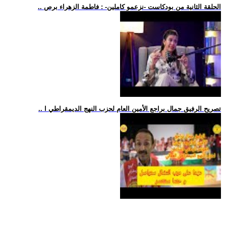
.. الحلقة الثانية من بودكاست -نزعمو كاملين- : فاطمة الزهراء برص
.. تصريح الرفيق جمال براجع الأمين العام لحزب النهج الديمقراطي ا