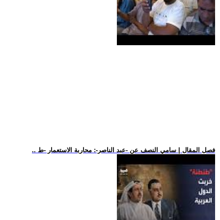
.. فصل المقال | سامي النصف عن -عبد الناصر-: محاربة الاستعمار -ط