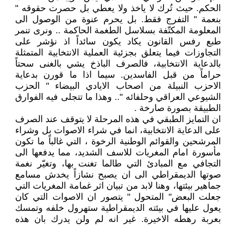
الحكم. حيث تُرك لا ياخذ ولا يعطي بل حصرت حقوقه "
بنعمة " التفرج فقط. بل يحرم عنوة من الوصول الى
المعلومة المكتّفة بسلاسل الطغمة الحاكمة .. ونرى تنمر
طبع رفس القانون يكاد يكون سائداً اذ نؤشر على
التجاوزات فيما يتعلق بجزئية العملية الانتخابية المتمثلة
بالدعاية الانتخابية، فالصرف الباذخ يشي بالغنى سحتاً
حراماً من قبل الفاسدين. سيما اذا ما قورن بدعاية
الاحزب النبيلة من اصحاب الايادي البيضاء " الحزب
الشيوعي العراقي وحلفائه ".. وهذا ما تتجلى فيه الفوارق
الطبيقة بصورة صارخة .
ان التمايز الطبقي في هذه المرحلة لا يتوقف عند الصرف
على الدعاية الانتخابية، انما في شراء الاصوات بل وشراء
المرشحين والقوائم الوطنية الرخوة ، التي غالباً ما تكون
مأسورة امام المغريات للاسف الشديد، مما يدفعها الى
التجافي مع المبادئ التي طالما تغنت بها، وتغيّر نغمة
صوتها الديمقراطي الى ان يصبح نشازاً يخدش مسامع
جماهير بيئتها، وهنا لابد من تبيان اثر غمامة المغريات التي
جعلت البعض" المتحول " يتصور ان الاصوات التي كان
يعول عليها في بيئته الديمقراطية ستهرول خلفه وتمسك
بعربة رهطه الاخيرة. غير انه لم ولن يدرك بان هذه