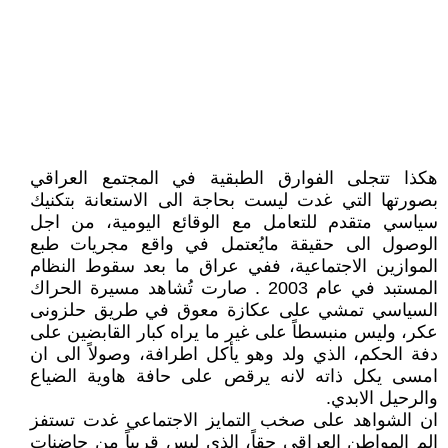
هكذا تتجلى الفوارق الطبقية في المجتمع العراقي
بصورتها التي غدت ليست بحاجة الى الاستعانة بتكنيك
سياسي متقدم للتعامل مع الوقائع اليومية، من اجل
الوصول الى حقيقة مايُعتمل في واقع مجريات طبع
الموازين الاجتماعية، ففي عراق ما بعد سقوط النظام
المستبد في عام 2003 . صارت تُشاهد مسيرة الحراك
السياسي تمشي على عكازة معوق في طريق حلزونى
عكر، وليس منبسطاً على غير ما يراه كبار القابضين على
دفة الحكم، الذي ولد وهو يأكل اطرافة، وصولاً الى ان
امسى يكل ذاته لانه يرقص على حافة هاوية الضياع
والرحيل الابدي.
ان الشواهد على صخب التمايز الاجتماعي غدت تستفز
الم المواطن العراقي حقاً، الذي ليس قريباً من حاضنات