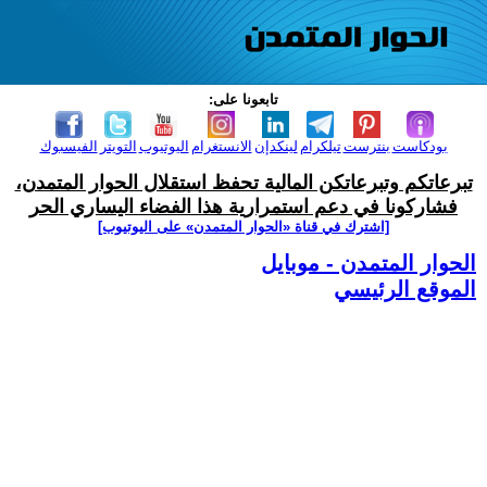
تابعونا على:
بودكاست
بنترست
تيلكرام
لينكدإن
الانستغرام
اليوتيوب
التويتر
الفيسبوك
تبرعاتكم وتبرعاتكن المالية تحفظ استقلال الحوار المتمدن،
فشاركونا في دعم استمرارية هذا الفضاء اليساري الحر
[اشترك في قناة ‫«الحوار المتمدن» على اليوتيوب]
الحوار المتمدن - موبايل
الموقع الرئيسي