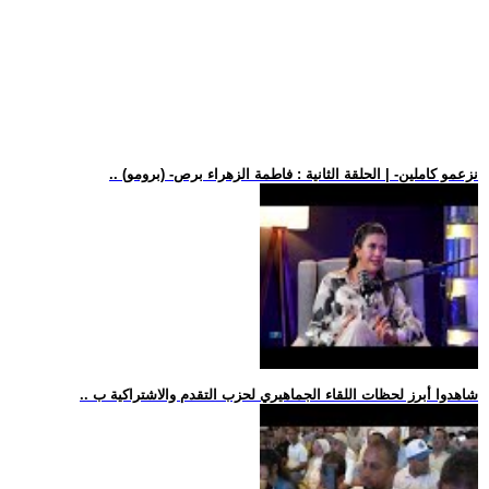
.. (برومو) -نزعمو كاملين- | الحلقة الثانية : فاطمة الزهراء برص
.. شاهدوا أبرز لحظات اللقاء الجماهيري لحزب التقدم والاشتراكية ب