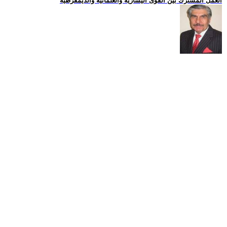
العمل المشترك بين القوى اليسارية والعلمانية والديمقرطية