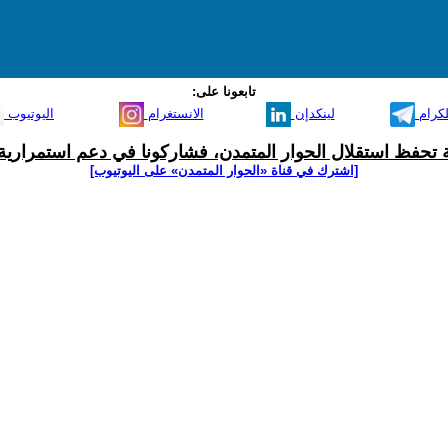
تابعونا على:
لكرام
لينكدإن
الانستغرام
اليوتيوب
ية تحفظ استقلال الحوار المتمدن، فشاركونا في دعم استمرارية 
[اشترك في قناة ‫«الحوار المتمدن» على اليوتيوب]