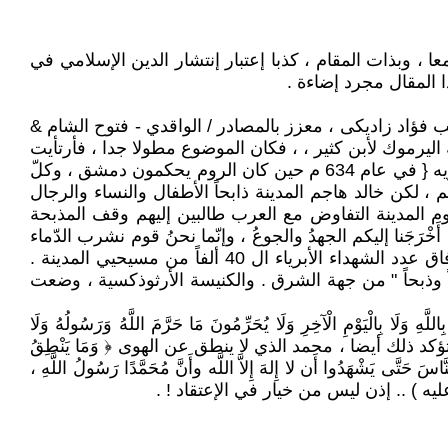
، وبذات المقام ، كذبا إعتبار إنتشار الدين الإسلامي في
ا المقال مجرد إضاءة .
 فؤاد زاديكى ، معزز بالمصادر / الواقدي - فتوح الشام &
ة اليرموك لأبن كثير ، ، فكان الموضوع مطولا جدا ، فأرتأيت
سرد ملخصه وفق مقال السيد زاديكي ، وهو تقريبا مطابقا لما ورد بالمصدر الرئيسي مع إضافات الكاتب - لأجله إقتضى التنويه { في عام 634 م حين كان الروم يحكمون دمشق ، وكلّ
 ، لكن خالد هاجم المدينة ذابحاً الأطفال والنساء والرجال
 المدينة التفاوض مع العرب طالبين إليهم وقف المذبحة
ْرَجَنا إليكم الجهدُ والجوعُ ، وإنّما نحنُ قوم نشرب الدّماء
، وبَلَغَنا أنّه لا دمَ أطيبُ من دمِ الرّوم ، فجئنا لذلك". وهكذا استمرّت المذبحة ، وخالد وجيشه يقتلون من روم دمشق حتى فاق عدد الشهداء الأبرياء ال 40 ألفاً من مسيحيي المدينة .
 وذبحاً " من جهة الشرق . والكنيسة الأرثوذكسية ، وضعت
َوْمِ الْآخِرِ وَلَا يُحَرِّمُونَ مَا حَرَّمَ اللَّهُ وَرَسُولُهُ وَلَا
َ عَن يَدٍ وَهُمْ صَاغِرُونَ / 29 سورة التوبة ) ، وهناك أحاديث لمحمد تؤكد ذلك أيضا ، محمد الذي لا ينطق عن الهوى ﴿ وَمَا يَنْطِقُ
 أُقاتِلَ النَّاسَ حَتَّى يَشْهَدُوا أَن لا إِلهَ إِلاَّ اللَّه وأَنَّ مُحَمَّدًا رَسُولُ اللَّهِ ،
ِ - مُتفقٌ عليه ) .. إذن ليس من خيار في الإعتقاد ! .