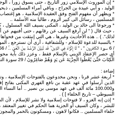
* إن الموروث الإسلامي زور التاريخ ، حتى يسوق زورا ، الوج
الوليد ، و أبي عبيدة بن الجراح ، وباقي أمراء المسلمين ، ذبحوا عشرات الألاف من المسيحيين الأ
* ويظهر أن مفهوم الفتح وفق العقيدة الإسلامية ، هو إغتصاب 
المسلمين ، رسائل الى كبير الروم ، طالبا منه الأسلمة ..
* ورجوعا الى خالد بن الوليد ، المكنى بسيف الله المسلول ،
، حيث قال ( " لن أرفع السيف عن رقابهم ، حتى أفنيهم عن أخرهم " و
لذلك". ) .. هذه الأحاديث وغيرها ، هي التي إنبثقت من فحواها ،
* بالنسبة للدعوة للإسلام - وللشفافية ، أرى أن نسترجع ، الموروث 
أي حصر الإعتقاد الديني بالإسلام فقط ، وعزز ذلك بآية محورية " قَاتِلُوا الَّذِينَ 
الْكِتَابَ حَتَّىٰ يُعْطُوا الْجِزْيَةَ عَن يَدٍ وَهُمْ صَاغِرُونَ / 29 سورة التوبة ".. إذن ليس هناك من خيار في الإعتقاد ، فأما " الموت أو الجزية " أو الأسلمة ! .
إضاءة :
* أربعة عشر قرنا ، ونحن مخدوعون بالفتوحات الإسلامية ، وتبين 
و100.000 مائة ألف في عهد موسى بن نصير .. أما الن
السيوطي – تاريخ الخلفاء ] ) .
* إذن إنه الغزو ، لا فتوحات إسلامية ولا نشر للإسلام ، لأن 
للبشر ، وكان السيف أو الجزية هما الحكم في تغيير المعتقد ،
خلفاء المسلمين .. فكانوا لاهون ، ومسكونون بالخمر والمجون 