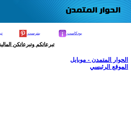
بودكاست
بنترست
تي
تبرعاتكم وتبرعاتكن المال
الحوار المتمدن - موبايل
الموقع الرئيسي