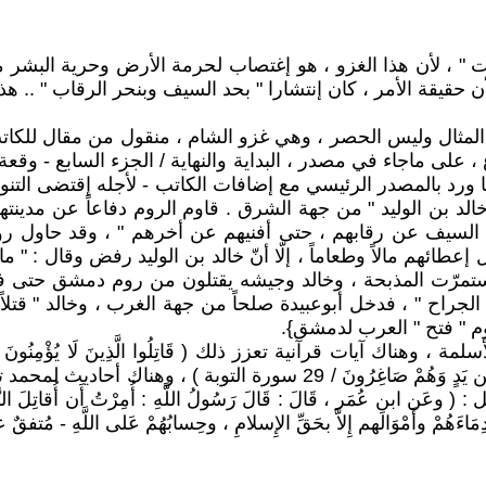
 ، لأن هذا الغزو ، هو إغتصاب لحرمة الأرض وحرية البشر معا 
حقيقة الأمر ، كان إنتشارا " بحد السيف وبنحر الرقاب " .. هذ
 المثال وليس الحصر ، وهي غزو الشام ، منقول من مقال للكاتب
 ، على ماجاء في مصدر ، البداية والنهاية / الجزء السابع - وقع
الد بن الوليد " من جهة الشرق . قاوم الروم دفاعاً عن مدينتهم
 السيف عن رقابهم ، حتى أفنيهم عن أخرهم " ، وقد حاول روم
ائهم مالاً وطعاماً ، إلّا أنّ خالد بن الوليد رفض وقال : " ما أَخ
جراح " ، فدخل أبوعبيدة صلحاً من جهة الغرب ، وخالد " قتلاً
 قرآنية تعزز ذلك ( قَاتِلُوا الَّذِينَ لَا يُؤْمِنُونَ بِاللَّهِ وَلَا بِالْي
يَدِينُونَ دِينَ الْحَقِّ مِنَ الَّذِينَ أُوتُوا الْكِتَابَ حَتَّىٰ يُعْطُوا الْجِزْيَة
َحْيٌ يُوحَى / 3 ن 4 سورة النجم ﴾ القائل : ( وعَن ابن عُمَر ، قَالَ : قَالَ رَسُولُ اللَّهِ : أُمِرْتُ أَن
نِّي دِمَاءَهُمْ وأَمْوَالَهم إِلاَّ بحَقِّ الإِسلامِ ، وحِسابُهُمْ عَلى اللَّه