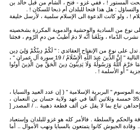
ضحت المستور ! ، ففي غزو - فتح ، الشام من قبل خالد بن
م ! ، ولو كانت الدعوة الى الإسلام سلمية ، لأرسل خليفة
على نوع من السادية والوحشية والدموية المكرزة بشخصيته
الدّماء ، وبَلَغَنا أنّه لا دمَ أطيبُ من دمِ الرّوم ، فجئنا
ى نوع من الإنفتاح العقائدي : " لَكُمْ دِينُكُمْ وَلِيَ دِين
/ 6 سورة الكافرون " ، " لَا إِكْرَاهَ فِي الدِّينِ ۖ قَد تَّبَيَّنَ الرُّشْدُ مِنَ الْغَيِّ ..ۚ / 256 سورة البقرة " .. ولكن قرآن محمد ، ألغى كل ما سبق بالآية التالية " إِنَّ الدِّينَ عِندَ اللَّهِ الْإِسْلَامُ / 19 سورة آل عمران " ،
َ اللَّهُ وَرَسُولُهُ وَلَا يَدِينُونَ دِينَ الْحَقِّ مِنَ الَّذِينَ أُوتُوا
لموسوم " البربرية الإسلامية " ( إن عدد العبيد والسبايا ،
الذين أرسلوا في عهد عقبة بن نافع الفهري المكنى بفاتح إفريقيا إلى دار الخلافة بدمشق بلغ ثمانين ألف 80.000 و 35.000 خمسة وثلاثين ألفا في عهد ولاية حسان بن النعمان ،
إحداهن تباع بما لا يقل عن ألف قطعة ذهبية .. / المصدر [
فة والحكم والسلطة . فالأمر كله هو غزو للبلدان وإستعباد
قادة الجيوش كانوا يتمتعون بالسبايا ونهب الأموال .. أما