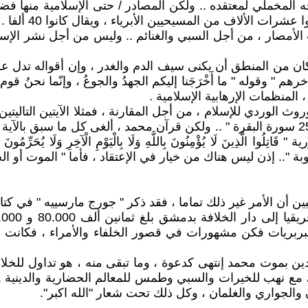
ه المخملي لمعتقده .. ولكن المصادر / حتى الإسلامية منها ف
برياء ، ويقال كانوا 40 ألفا . والتساؤل : هل هذا فتحا للبلدان أم ذبحا للسكان ! .
الأمصار ، من أجل السبي والغنائم .. وليس من أجل نشر الإسلا
 كان من المنطق أن يكنى سيف الدم والغدر ، وإن أقواله تدل 
قوله " ما أَخْرَجَنا إليكم الجهدُ والجوعُ ، وإنّما نحنُ قوم نشرب 
 المنظمات الإرهابية الإسلامية .
الوردي للإسلام ، من أجل المقارنة ، فمثلا الآيتين التاليتين تدل عل
لَا يُؤْمِنُونَ بِاللَّهِ وَلَا بِالْيَوْمِ الْآخِرِ وَلَا يُحَرِّمُونَ مَا حَرَّم
أن الأمر غير ذلك تماما ، فقد ذكر " جورج مارسييه " في كتابه ا
ساء البربريات فكن مشهورات في قصور الخلفاء والأمراء ، فكانت 
الدين بموت محمد إنتهى كدعوة ، وما تبقى منه ، هو تداول للخلا
 مع نهب للخيرات والسبي وطمس للمعالم الحضارية والدينية .. و
والجواري والغلمان ، وكل ذلك تحت شعار "الله اكبر".