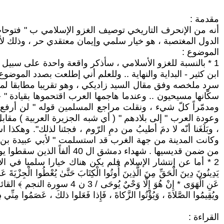
مقدمة :
أنه من الإنحرف التاريخي توصيف الغزو الإسلامي ب " فتوحات "
الدول المغتصبة ، هو خيار سلمي وإيمان معتقدي حر ، وذلك لأن 
الموضوع :
1 * بالنسبة للغزو الأسلامي ، سأذكر واقعة واحدة على سبيل
ابن كثير - البداية والنهاية .. وللعلم أني إطلعت بصدد الموضوع
سكّانها مسيحيون .. وعندما هاجمها العرب اقتحموها بقيادة " خ
ومدمّراً كلّ شيء ، ونقلت مراجع المسلمين قوله " لن أرفع
وعودة العرب " إلى بلادهم " ( أي شبه الجزيرة العربية ) مقابل إعط
وكانت المدينة من جهة الغرب قد استسلمت " لأبي عبيدة بن ال
من ضمن قديسيها . شهداء دمشق ال 40 ألفاً الذين سقطوا يوم " فتح " العرب لدمشق}.
2 * أما عن إنتشار الإسلام فلم يكن هناك خيارا سلميا في الأسلمة ، وهناك آيات
عَنِ الْهَوَى * إِنْ هُوَ إِلَّا و
ويُقِيمُوا الصَّلاةَ ، وَيُؤْتُوا الزَّكاةَ ، فَإِذا فَعَلوا ذلكَ ، عَصَمُوا مِ
القراءة :