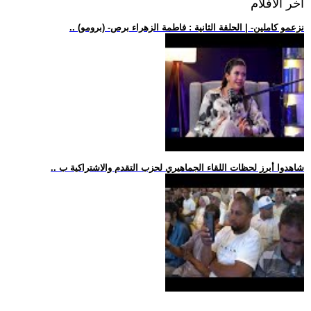
اخر الافلام
.. (برومو) -نزعمو كاملين- | الحلقة الثانية : فاطمة الزهراء برص
.. شاهدوا أبرز لحظات اللقاء الجماهيري لحزب التقدم والاشتراكية ب