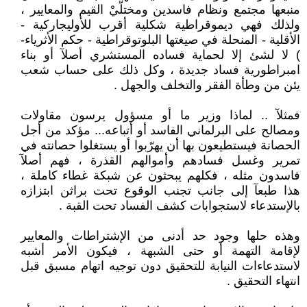
منبعها مجتمع ونظام فاسدين ومختلَّيْ القيم والمعايير ،
ولذلك فهي ديموقراطية شكلية أقرب للأوليجاركية -
الأقلية - المنحلة في صيغتها البلوتوقراطية - حكم الأثرياء-
) لا لشئ إلا لحماية فساده المستشري أصلآ أو بناء
امبراطورية فساد جديدة ، وكل ذلك على حساب شعب
يئن من وطأة الفقر والتخلف والجهل .
فمثلآ .. لماذا وزير ما أو مسؤول يرسون مقاولات
ومصالح على البرلماني الفاسد أو أتباعه... مؤكد من أجل
الحصانة فيستطيعون بها أن يهرّبوا أو يستغلوا حصانته في
تمرير وغسل فسادهم وأموالهم القذرة ، فهم أصلآ
فاسدون مثله ، فكلهم يبحثون عن شبكة غطاء كاملة ،
هذا طبعآ إلى جانب تجنب الوقوع تحت براثن ابتزازه
بالإستدعاء لاستجوابات كشف الفساد تحت القبة .
وهذه حلها وجود حد أدنى من الإشتراطات والمعايير
لإقامة التهمة أو حتى الشبهة ، فيكون الأمر أشبه
لاستدعاءات النيابة للتحقيق دون توجيه اتهام مسبق قبل
انتهاء التحقيق .