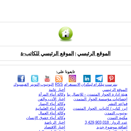
الموقع الرئيسي
الموقع الرئيسي للكاتب-ة
|
تابعونا على:
بنترست
تيلكرام
لينكدإن
الانستغرام
RSS
اليوتيوب
التويتر
الفيسبوك
الموقع الرئيسي
أخبار عامة
هيئة ادارة الحوار المتمدن - للإتصال بنا
وكالة أنباء المرأة
إحصائيات مؤسسة الحوار المتمدن
اخبار الأدب والفن
قواعد النشر
وكالة أنباء اليسار
ابرز كتاب / كاتبات الحوار المتمدن
وكالة أنباء العلمانية
يوتيوب التمدن
وكالة أنباء العمال
مكتبة التمدن
وكالة أنباء حقوق الإنسان
عدد الزوار: 3,429,903,018
اخبار الرياضة
اضافة موضوع جديد
اخبار الاقتصاد