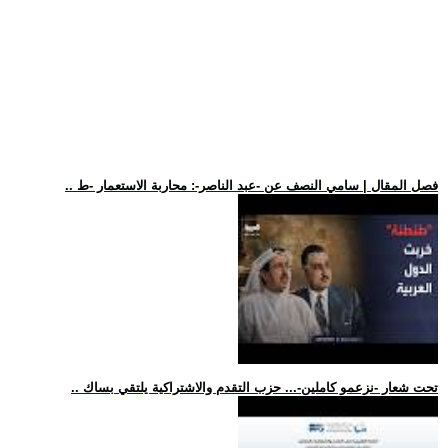
.. فصل المقال | سامي النصف عن -عبد الناصر-: محاربة الاستعمار -ط
.. تحت شعار -نزعمو كاملين-... حزب التقدم والاشتراكية يلتقي بساك