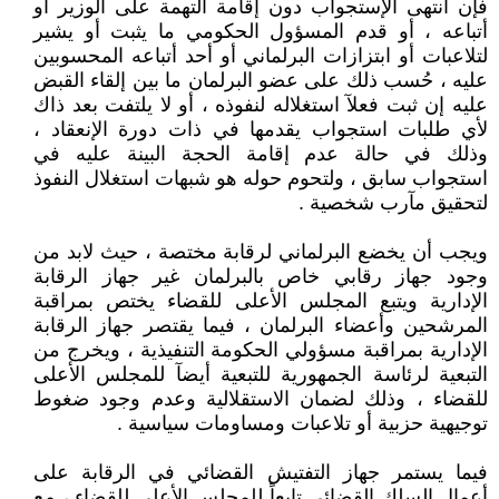
فإن انتهى الإستجواب دون إقامة التهمة على الوزير أو
أتباعه ، أو قدم المسؤول الحكومي ما يثبت أو يشير
لتلاعبات أو ابتزازات البرلماني أو أحد أتباعه المحسوبين
عليه ، حُسب ذلك على عضو البرلمان ما بين إلقاء القبض
عليه إن ثبت فعلآ استغلاله لنفوذه ، أو لا يلتفت بعد ذاك
لأي طلبات استجواب يقدمها في ذات دورة الإنعقاد ،
وذلك في حالة عدم إقامة الحجة البينة عليه في
استجواب سابق ، ولتحوم حوله هو شبهات استغلال النفوذ
لتحقيق مآرب شخصية .
ويجب أن يخضع البرلماني لرقابة مختصة ، حيث لابد من
وجود جهاز رقابي خاص بالبرلمان غير جهاز الرقابة
الإدارية ويتبع المجلس الأعلى للقضاء يختص بمراقبة
المرشحين وأعضاء البرلمان ، فيما يقتصر جهاز الرقابة
الإدارية بمراقبة مسؤولي الحكومة التنفيذية ، ويخرج من
التبعية لرئاسة الجمهورية للتبعية أيضآ للمجلس الأعلى
للقضاء ، وذلك لضمان الاستقلالية وعدم وجود ضغوط
توجيهية حزبية أو تلاعبات ومساومات سياسية .
فيما يستمر جهاز التفتيش القضائي في الرقابة على
أعمال السلك القضائي تابعاً للمجلس الأعلى للقضاء ، مع