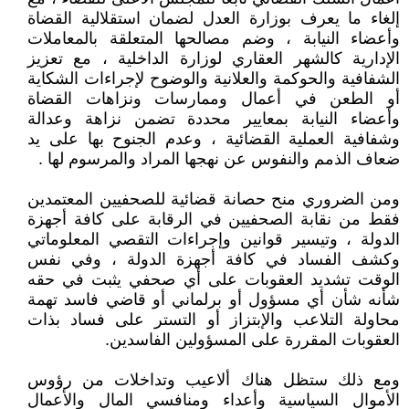
إلغاء ما يعرف بوزارة العدل لضمان استقلالية القضاة
وأعضاء النيابة ، وضم مصالحها المتعلقة بالمعاملات
الإدارية كالشهر العقاري لوزارة الداخلية ، مع تعزيز
الشفافية والحوكمة والعلانية والوضوح لإجراءات الشكاية
أو الطعن في أعمال وممارسات ونزاهات القضاة
وأعضاء النيابة بمعايير محددة تضمن نزاهة وعدالة
وشفافية العملية القضائية ، وعدم الجنوح بها على يد
ضعاف الذمم والنفوس عن نهجها المراد والمرسوم لها .
ومن الضروري منح حصانة قضائية للصحفيين المعتمدين
فقط من نقابة الصحفيين في الرقابة على كافة أجهزة
الدولة ، وتيسير قوانين وإجراءات التقصي المعلوماتي
وكشف الفساد في كافة أجهزة الدولة ، وفي نفس
الوقت تشديد العقوبات على أي صحفي يثبت في حقه
شأنه شأن أي مسؤول أو برلماني أو قاضي فاسد تهمة
محاولة التلاعب والإبتزاز أو التستر على فساد بذات
العقوبات المقررة على المسؤولين الفاسدين.
ومع ذلك ستظل هناك ألاعيب وتداخلات من رؤوس
الأموال السياسية وأعداء ومنافسي المال والأعمال