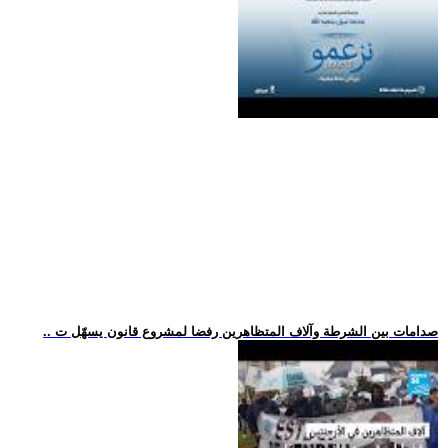
.. صدامات بين الشرطة وآلاف المتظاهرين رفضا لمشروع قانون يسهّل ت