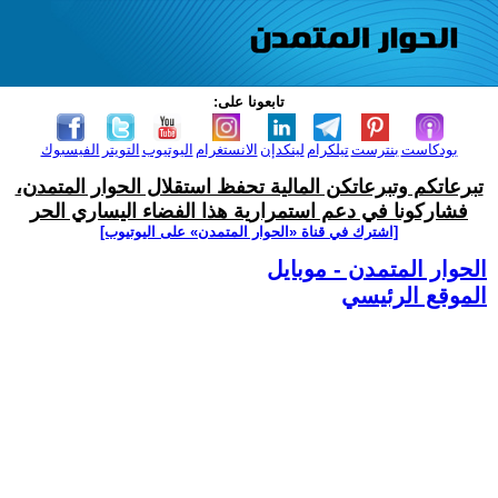
تابعونا على:
بودكاست
بنترست
تيلكرام
لينكدإن
الانستغرام
اليوتيوب
التويتر
الفيسبوك
تبرعاتكم وتبرعاتكن المالية تحفظ استقلال الحوار المتمدن،
فشاركونا في دعم استمرارية هذا الفضاء اليساري الحر
[اشترك في قناة ‫«الحوار المتمدن» على اليوتيوب]
الحوار المتمدن - موبايل
الموقع الرئيسي