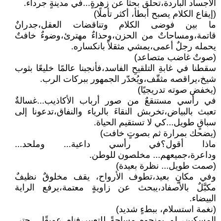
الأجساد الباردة،تحلّق بحثًا عن زهرةٍ...في مدينةٍ جرداء.
(إيقاع الكلام يصبح أبطأ، أكثر تأملًا)
ما بين فوضى الكلام وتناقضات العقل،جدرانٌ
قاتمة،ومساحاتٌ من الحزن،وحذاءٌ مهترئ،وضوءٌ خافتٌ
يحمله رجلٌ أعمى،يمشي مثقلاً بانكساره.
(صوتٌ غاضب متصاعد)
سقطنا في غابةِ التلقيحِ الفاسد،فأنجبنا عالمًا خليعًا بثوب
شيخ،يراقصه مثقّف،ويُخدّر الجمهور ببركات الرب.
(يخفض صوته تدريجيًا)
في رأسي مستنقعٌ من صور أرباب الأكاذيب...غسالةٌ
تعبث بالبياض،تخربش النقاءَ بالرياء والنفاق،تدعونا إلى
سباقٍ طويل...كي لا تستقيم الحياة.
(يضحك بمرارة ثم بصوتٍ خافت)
ماذا أقول؟في رأسي داعية... وملحد...
وداعرة،جميعهم... مخلصون للوطن.
(صمت طويل... نظرة بعيدة)
وفي مكانٍ بعيد،تطوف الأرواح، يقف مخلوقٌ نظيفٌ
مكبَّلٌ بالأصفاد،يبحث عن زاويةٍ معتمة،يرفع الراية
البيضاء.
(نغمة استسلام، ببطءٍ شديد)
المسكين، لم يمنحوه مساحةً للتعبير،فنام عميقًا... حتى