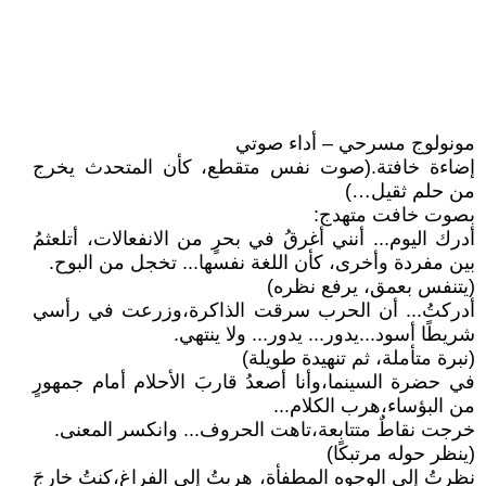
مونولوج مسرحي – أداء صوتي
إضاءة خافتة.(صوت نفس متقطع، كأن المتحدث يخرج
من حلم ثقيل…)
بصوت خافت متهدج:
أدرك اليوم... أنني أغرقُ في بحرٍ من الانفعالات، أتلعثمُ
بين مفردة وأخرى، كأن اللغة نفسها... تخجل من البوح.
(يتنفس بعمق، يرفع نظره)
أدركتُ... أن الحرب سرقت الذاكرة،وزرعت في رأسي
شريطًا أسود...يدور... يدور... ولا ينتهي.
(نبرة متأملة، ثم تنهيدة طويلة)
في حضرة السينما،وأنا أصعدُ قاربَ الأحلام أمام جمهورٍ
من البؤساء،هرب الكلام...
خرجت نقاطٌ متتابعة،تاهت الحروف... وانكسر المعنى.
(ينظر حوله مرتبكًا)
نظرتُ إلى الوجوه المطفأة، هربتُ إلى الفراغ،كنتُ خارجَ