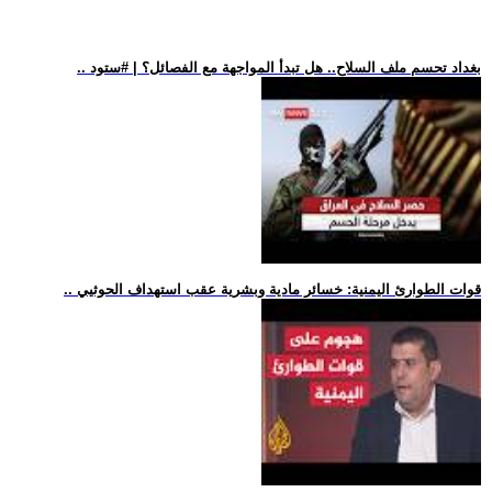
.. بغداد تحسم ملف السلاح.. هل تبدأ المواجهة مع الفصائل؟ | #ستود
.. قوات الطوارئ اليمنية: خسائر مادية وبشرية عقب استهداف الحوثيي