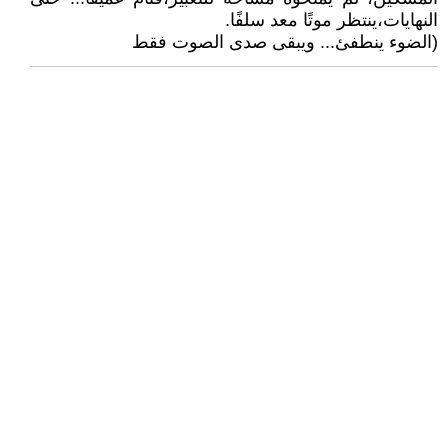
النهايات،ينتظر موتًا معد سلفًا.
(الضوء ينطفئ... ويبقى صدى الصوت فقط