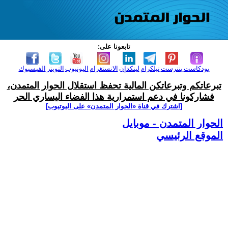
تابعونا على:
بودكاست
بنترست
تيلكرام
لينكدإن
الانستغرام
اليوتيوب
التويتر
الفيسبوك
تبرعاتكم وتبرعاتكن المالية تحفظ استقلال الحوار المتمدن،
فشاركونا في دعم استمرارية هذا الفضاء اليساري الحر
[اشترك في قناة ‫«الحوار المتمدن» على اليوتيوب]
الحوار المتمدن - موبايل
الموقع الرئيسي