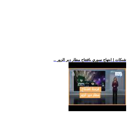
.. شبكات | ابتهاج سوري بافتتاح مطار دير الزور