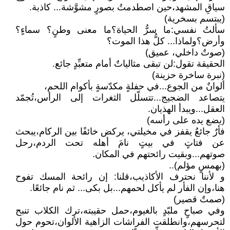
سياقِ المشهد،حين اصطدمتُ بصورٍ مشوَّشة... كاذبة.
(يبتسم بسخرية)
سألتُ نفسي:ما سرُّ الحياة؟ما معنى وطنٍ؟ سماءٍ؟
وأرض؟ولماذا... كلُّ هذا الموت؟
(صوتٌ داخلي، عميق)
الحقيقة تقول:لن تبقى مثالياتٌ أمام متعبِّدٍ جائع.
(نبرة ساخرة حزينة)
ألوانٌ من الجوع...في حفلةٍ مكدّسةٍ بأكوام اللحم،
يتصاعد الضجيج...تتسلّل الثغرات إلى الرأس،تُجمّد
العقل...ويبدأ الهذيان.
(يضع يده على رأسه)
فأرٌ جائعٌ يقفز في مخيلتي، يركض خائفًا بين الركام،يبحث
عن فتاتٍ في بيتٍ نامَ أهله تحت الردم،رحل
صوتهم...وبقيت رائحتهم في المكان.
(بهمسٍ مؤلم)..
و لأننا نحترف الأكاذيب،قلنا: إن رائحة المسك تفوح
هنا،وإن الفأر لم يأكل لحمهم...بل بكى... ثم نام جائعًا.
(صمتٌ قصير)
وفي صباحٍ ملبّدٍ بالغيوم،حمل حقيبته،ترك الكلاب تنبح
لتحرسهم،وانطلقت الفراشات الزاهية الألوان،تحوم حول