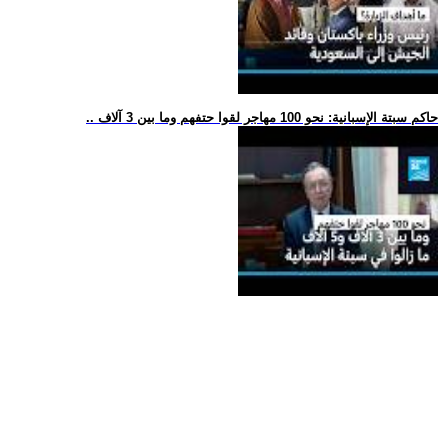
.. حاكم سبتة الإسبانية: نحو 100 مهاجر لقوا حتفهم وما بين 3 آلاف