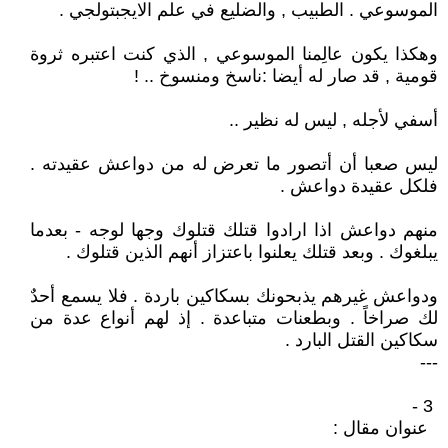
الموسوعي . الطبيب , والضليع في علم الايجبتولجي .
وهكذا يكون عالِمنا الموسوعي , الذي كنت اعتبره ثروة
قومية , قد صار له أيضا :ناسخ ومنسوخ .. !
أسفي لأجله , ليس له نظير ..
ليس صعبا أن أتصور ما تعرض له من دواعش عقيدته .
فلكل عقيدة دواعش .
منهم دواعش اذا ارادوا قتلك قتلوك وجها لوجه - بعدما
يبلغوك . وبعد قتلك يعلنوا باعتزاز أنهم الذين قتلوك .
ودواعش غيرهم يذبحونك بسكاكين باردة . فلا يسمع أحدٌ
لك صراخاً . وبطعنات متباعدة . إذ لهم أنواع عدة من
سكاكين القتل البارد .
---
3 -
عنوان مقال :