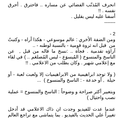
انحرف المُذنّب الفضائي عن مساره .. فاحترق . أحرق
نفسه . !!
أسفنا عليه ليس بقليل .
-------
2 -
ومن الضفة الأخري : عالم موسوعي - هكذا أراه - وكتبتُ
من قبل انه ثروة قومية - بالنسبة لوطنه - ..
آراؤه تقدمية . فجأة .. :نسخ ما قاله من قبل , عن
الناسخ والمنسوخ ( المُيسوَع - ليس المُصلعَم .. ) في لقاء
مع إعلامي شهير . وكان بطلب من الاعلامي . !!
( ولا توجد ابراهيمية من الابراهيميات إلا ولعبت لعبة - أو
حيلة , أو خدعة - : الناسخ والمنسوخ ) ...
وبتعبير أكثر صراحة و وضوحاً : الناسخ والمنسوخ = عملية
نصب واحتيال )
عندما عدت للفيديو وجدت ان ذاك الاعلامي قد أدخل
تغييراً علي الحديث بالفيديو . بما يتماشى مع تراجع العالم