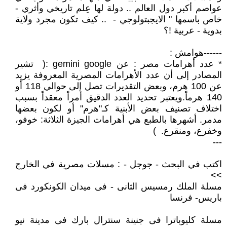
عواصم أكبر دول العالم .. دولة لها عِلم تاريخي وأثري -
خاص باسمها " الايجبتولوجي - .. كيف تكون مجرد ولاية
بدوية - عربية !؟
------هوامش :
* عدد أهرامات مصر : عن gemini google :( تشير
المصادر إلى أن عدد الأهرامات المصرية المعروفة يزيد
عن 100 هرم، وبعض التقديرات تصل إلى حوالي 118 أو
140 هرماً.ويعتبر تحديد العدد الدقيق أمراً معقداً بسبب
اختلاف تصنيف بعض الأبنية كـ"هرم" أو لكون بعضها
مدمر. أشهرها بالطبع هي أهرامات الجيزة الثلاثة: خوفو،
وخفرع، ومنقرع. )
---
اكتب في البحث - جوجل - : مسلات مصرية في الخارج
>>
مسلة الملك رمسيس الثانى - فى ميدان الكونكورد فى
باريس- فرنسا
مسلة كليوباترا فى جنينة سنترال بارك فى مدينة نيو