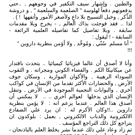
والطنين . وإشهار سيف التكفير في وجوههم , ..حتي
يدفعونهم دفعاً لهلوسة " الصلعمة والسلعمة " , و دروشة
الذِّكر , وخبل التسبيح بلا داعٍ ولأصغر الأمور وأتفهها ! ) .
لذا .. فقد فوجئت بذاك العالم , - يخرج وبلا مقدمات
سابقة . وبلا تفاصيل كما تفاصيله العلمية الرائعة -
السابقة - ! ليقول :
" أنا مسلم سُنّي , ومُوحِّد , ولا أؤمن بنظرية داروين "
!!!
وأنا لا أصدق أن عالما فيزيائيا كيميائيا .. يتحدث باقتدار
عن ميكانيكا الكم . والفضاء الكوني ومجراته . و الثقوب
السوداء الرهيبة , والأكوان الموازية , وسكان جوف
الأرض , والحضارات الأكثر تقدما من الإنسان في كواكب
أخري , والبوابات النجمية الموجودة في الأرض , وتنقل
الإنسان الذي يدخلها لعوالم أخري .. .. لا يمكنني أن
أصدق هذا العالم . عندما يزعم انه : لا يؤمن بنظرية
داروين ..!!وكان الأكرم له : ان يرد علي الضفادع
الالكترونية والذباب الالكتروني , بعمل : بلوكدون ان
يتراجع كل ذلك التراجع المؤسف .
ثم زاد وعاد علي ذلك عندما نشر يخلط العلم بالباذنجان -