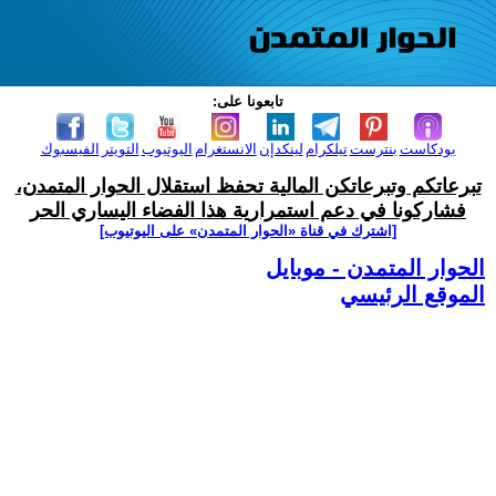
تابعونا على:
بودكاست
بنترست
تيلكرام
لينكدإن
الانستغرام
اليوتيوب
التويتر
الفيسبوك
تبرعاتكم وتبرعاتكن المالية تحفظ استقلال الحوار المتمدن،
فشاركونا في دعم استمرارية هذا الفضاء اليساري الحر
[اشترك في قناة ‫«الحوار المتمدن» على اليوتيوب]
الحوار المتمدن - موبايل
الموقع الرئيسي