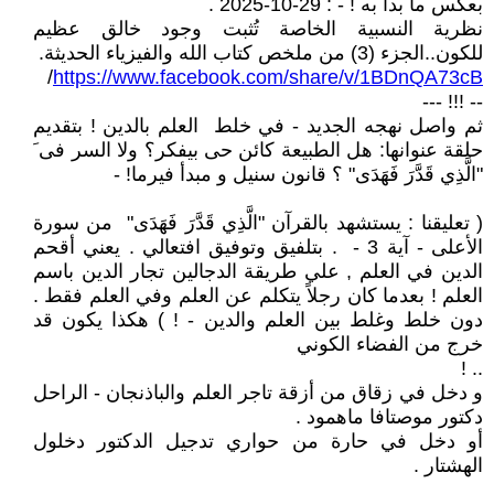
بعكس ما بدأ به ! - : 29-10-2025 .
نظرية النسبية الخاصة تُثبت وجود خالق عظيم
للكون..الجزء (3) من ملخص كتاب الله والفيزياء الحديثة.
/
https://www.facebook.com/share/v/1BDnQA73cB
-- !!! ---
ثم واصل نهجه الجديد - في خلط العلم بالدين ! بتقديم
حلقة عنوانها: هل الطبيعة كائن حى بيفكر؟ ولا السر فى َ
"الَّذِي قَدَّرَ فَهَدَى" ؟ قانون سنيل و مبدأ فيرما! -
( تعليقنا : يستشهد بالقرآن "الَّذِي قَدَّرَ فَهَدَى" من سورة
الأعلى - آية 3 - . بتلفيق وتوفيق افتعالي . يعني أقحم
الدين في العلم , علي طريقة الدجالين تجار الدين باسم
العلم ! بعدما كان رجلاً يتكلم عن العلم وفي العلم فقط .
دون خلط وغلط بين العلم والدين - ! ) هكذا يكون قد
خرج من الفضاء الكوني
.. !
و دخل في زقاق من أزقة تاجر العلم والباذنجان - الراحل
دكتور موصتافا ماهمود .
أو دخل في حارة من حواري تدجيل الدكتور دخلول
الهشتار .