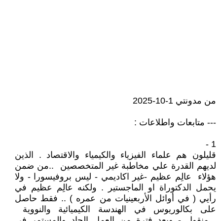
من مدونتي 1-10-2025
--- متابعات واطلاعات :
1 -
قليلون هم علماء الفيزياء والكيمياء والاقتصاد . الذين
لديهم القدرة علي مخاطبة غير المتخصصين ..من ضمن
هؤلاء عالِم عظيم -غير اكاديمي - ليس بروفيسورا - ولا
يحمل الدكتوراة او الماجستير . ولكنه عالِم عظيم في
رأيي ( في أوائل الأربعينيات من عمره ) .. فقط حاصل
على بكالوريوس في الهندسة الكيميائية والنووية
..منقول - وبعد فترة من العمل الجاد والمستمر في