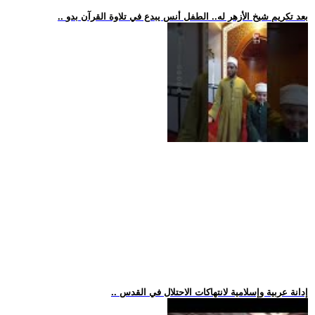
.. بعد تكريم شيخ الأزهر له.. الطفل أنس يبدع في تلاوة القرآن بدو
.. إدانة عربية وإسلامية لانتهاكات الاحتلال في القدس