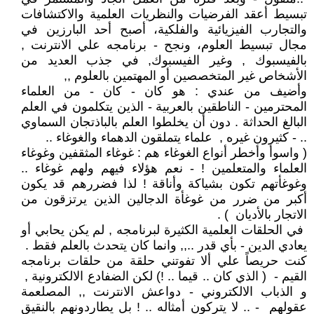
تبسيط أعقد الفرضيات والنظريات العلمية والاكتشافات
والتجارب الفيزيائية والفلكية، أصبح أحد البارزين في
مجال تبسيط العلوم، ونجح - برنامجه علي الانترنت ,
بالفيسبوك , وغير الفيسبوك, في جذب العديد من
الأشخاص غير المتخصصين أو المهتمين بالعلوم ,,
وأضيف من عندي : هو كان - كان - من العلماء
المحترمين - الناطقين بالعربية - الذين يتكلمون في العلم
البالغ الحداثة . دون أن يخلطوا العلم بالباذتجان السماوي
.. - كثيرون غيره , علماء يتملقون الدهماء والغوغاء ..
( واسوأ وأخطر أنواع الغوغاء هم : غوغاء المثقفين وغوغاء
العلماء والمتعلمين ! - نعم هؤلاء فيهم ولهم غوغاء ..
وغوغأتهم تكون بشياكة وأناقة ! لذا فضررهم قد يكون
أكبر من ضرر من غوغأة الدجالين الذين يرتزقون من
الاتجار بالأديان ) .
في الحلقات العلمية الكثيرة لبرنامجه , لم يكن يحابي أو
يعادي الدين - بأي قدر ..,, وانما كان يتحدث بالعلم فقط .
كنت حريصاً علي ألا تفوتني حلقة من حلقات برنامجه
القيم - ( الذي كان .. قيما .. !) لكن الضفادع الالكترونية ,
و الذباب الالكتروني - دواعش الانترنت ,, المصلعمة
عقولهم - .. لا يتركون أمثاله .. ! بل يطاردونهم بالنقيق