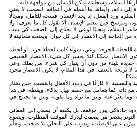
ًا للسلام، وشجاعة تمكّن الإنسان من مواجهة ذاته.
 إلى ذاته، وايقاظ ما أهمله في أعماقه. الصمت لا يعني
 الفكرة ورد الفعل، إذ يجد الإنسان فسحة للتأمل، ومجالًا
د، ويترسخ حين يتعلم الإنسان ألا يقول كل ما يعرف، ولا
اهر السلام، وتجليًا لوعي لا يحتاج إلى الصخب كي يثبت
من الحاجة إلى الانتصار في كل حوار، ويمنحه طمأنينة لا
اءة اللحظة الحرجة بوعي، سواء كانت لحظة حرب أو لحظة
ن الانتصار ممكنًا، لئلا يخسر كل شيء. الانتصار الحقيقي
ة جديدة للبدء من دون أن ينهار كل شيء. مَن يملك وعي
ا يربحه بالعنف. في هذا المقام، لا يكون الانتصار مجرد
كنًا.
ية والنفسية، لا غارقًا في ردود الأفعال والغضب. حين يختار
 مع ذاته كما يتعامل مع خصم نبيل: بذكاء، ويقظة. في هذا
ما يعبّر عنه، وبين ما يراه وما يقوله، وبين ما يختلج في
ردود حادةكي يبرر موقفه، بل يكفيه أن يصغي إلى المعاني
حظات التوتر ينتصر مَن يصمت ليدرك الموقف المطلوب، ويصوغ
 تمرّن على الإنصات، وتدرب على التجلي بلا صخب، وتعلّم