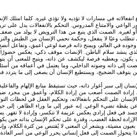
نفعالاته في مسارات لا تؤذيه ولا تؤذي غيره. كلما امتلك الإ
 الواعي والامتناع المدروس. التحكم بالانفعالات يدل على
 أو لغيره. الصمت الذي ينبع من هذا الترويض لا يولد من ضعف
تطلب وعيًا لا ينفعل، وحكمة تحمي الإنسان من الطيش والنزق،
 وجوده في العالم، ويمنح ذاته فرصة لوعي أعمق، وتفاعل أنضج، 
ذي ينشد سلام الباطن. الإنصات موقف ذكي، يعكس حضورًا كامل
ن يكون، ويعطيه فرصة ليكشف عن ذاته، ويتيح للمعنى أن يتو
نصت إلى ذاته وصوته الداخلي، وما يعتمل في أعماقه من أسئلة 
إلا حين يتوقف الضجيج، ويستطيع الإنسان أن يصغى إلى ما يترد
ان إلى سبر أغوار ذاته، حيث تستيقظ منابع الإلهام والفاعلي
. إرادة الصمت أصعب من إرادة الكلام، وأعمق من مجرد ضب
ن على التحكم بانفعالاته، وتحكيم العقل في لحظات التوتر. الص
 عن يقظة تضيء الوعي. إنه عبور إلى ما وراء الظاهر، إلى 
تجسد في فعل إرادي يعكس عزيمة لا تنكسر، وإرادة لا تقهر. يس
لإرادة لحظة الغضب، وقدرة على تحكم الإنسان بذاته حين يكون
عيون مضيئة، ويشعر أن المعنى لا يُقتنص من كثرة الكلام، وإن
يتحول الصمت إلى فعل إنساني يحرر الوعي من أسر العادة والت