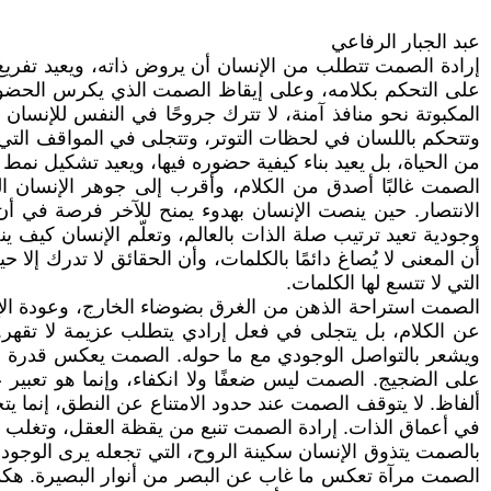
عبد الجبار الرفاعي
إرادة الصمت تتطلب من الإنسان أن يروض ذاته، ويعيد تفريغ ا
على التحكم بكلامه، وعلى إيقاظ الصمت الذي يكرس الحضور
المكبوتة نحو منافذ آمنة، لا تترك جروحًا في النفس للإنسان
وتتحكم باللسان في لحظات التوتر، وتتجلى في المواقف التي ت
من الحياة، بل يعيد بناء كيفية حضوره فيها، ويعيد تشكيل نمط
الصمت غالبًا أصدق من الكلام، وأقرب إلى جوهر الإنسان ال
الانتصار. حين ينصت الإنسان بهدوء يمنح للآخر فرصة في أ
وجودية تعيد ترتيب صلة الذات بالعالم، وتعلّم الإنسان كيف ي
أن المعنى لا يُصاغ دائمًا بالكلمات، وأن الحقائق لا تدرك 
التي لا تتسع لها الكلمات.
الصمت استراحة الذهن من الغرق بضوضاء الخارج، وعودة الإنس
عن الكلام، بل يتجلى في فعل إرادي يتطلب عزيمة لا تقهر
ويشعر بالتواصل الوجودي مع ما حوله. الصمت يعكس قدرة الإنسا
على الضجيج. الصمت ليس ضعفًا ولا انكفاء، وإنما هو تعبير
ألفاظ. لا يتوقف الصمت عند حدود الامتناع عن النطق، إنما ي
في أعماق الذات. إرادة الصمت تنبع من يقظة العقل، وتغلب ا
بالصمت يتذوق الإنسان سكينة الروح، التي تجعله يرى الوجود ب
الصمت مرآة تعكس ما غاب عن البصر من أنوار البصيرة. هكذا 