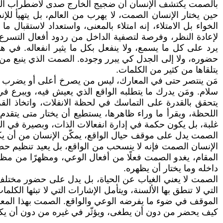
بالصمت يكتشف الإنسان أن ضجيج الخارج صدى لاضطراب الداخل
حين يختار الإنسان الصمت، لا يهرب من العالم، بل يتهيأ لل
الخواء بل الامتلاء، إنه امتلاء بالمعنى، واستعداد لاستقبال 
لإعادة النظر، وفرصة لتصفية الداخل من ردود أفعال التسرع و
يرد على كل ما يسمع، ولا ينفعل بكل ما يثير انفعاله. في 
حضوره، ولا إلى الجدل كي يبرر وجوده. الصمت الذي ينبع من و
يتلقاها من كثير من الكلمات.
مَن ينتصر حتى في المعارك، ليس من يصرخ أعلى أو يضرب أس
سلام. ومَن يدرك ما يتطلبه الواقع الذي يعيش فيه، ويبرع في
يتحقق بالقدرة على التماسك في لحظة الانفلات، واتخاذ الق
اللحظة، ويقرأ ما وراء ظاهرها، يستطيع أن يختار متى يتقدم 
غلبة، بل يكون حكمة في إدارة انفعالات الذات، وبصيرة في الت
الصمت يدل على موقف حيال الواقع، يمكّن الإنسان من أن يكون فا
الإنسان الصمت فإنه لا ينسحب من الواقع، بل يعيد تنظيم حضور
المقام، يغدو الصمت فعلًا من أفعال الوعي، ومظهرًا من مظاهر 
داخله وما يختار أن يظهره.
الصمت لا يعني الغياب عن الحياة، بل يدل على حضور مختلف ف
التي لا تنطق بها الألسنة، ويتأمل الإشارات التي لا تبثها ا
الموقف في ضوء ما يفرضه الوعي والواقع. الصمت بهذا المعنى
كيف يحضر من دون أن يطغى، ويؤثّر في غيره من دون أن يك