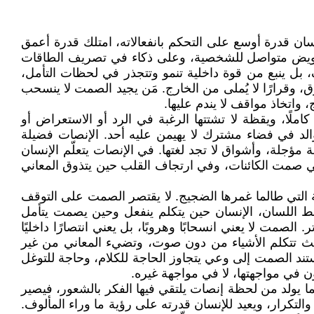
نسان قدرة أوسع على التحكم بانفعالاته، امتلك قدرة أعمق
 ترويض متواصل للشخصية، وعلى ذكاء في تصريف الطاقات
، بل ينبع من قوة داخلية تنمو وتتجذر في لحظات التأمل،
 وقرارًا لا يُملى من الخارج. مَن يجيد الصمت لا ينسحب
واتخاذ مواقف لا يندم عليها.
ًا، ويقظة لا تشتتها الرغبة في الرد أو الاستعراض أو
الد في فضاء مشترك لا يهيمن عليه أحد. الإنصات فضيلة
مؤجلة، وأشواق لا تجد لغتها. في الإنصات يتعلّم الإنسان
د في صمت الكائنات، وفي ارتجاف القلب حين يتذوق المعاني
ة التي طالما غمرها الضجيج. لا يقتصر الصمت على التوقف
ط اللسان، الإنسان حين يتكلم ينفعل وحين يصمت يتأمل
مت لا يعني انسحابًا وهروبًا، بل يعني انتصارًا داخليًا
حيث تتكلم الأشياء من دون صوت، وتضيء المعاني من غير
تند الصمت إلى وعي يتجاوز الحاجة للكلام، وحاجة للتوغل
 في مواجهتها، لا في مواجهة غيره.
ما يولد من لحظة إنصات يلتقي فيها الفكر بالشعور، فيصير
كرار، ويعيد للإنسان قدرته على رؤية ما وراء المألوف.