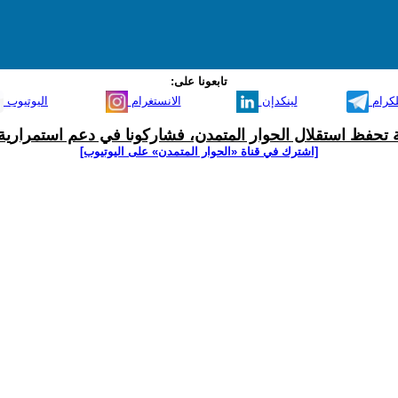
تابعونا على:
لكرام
لينكدإن
الانستغرام
اليوتيوب
ية تحفظ استقلال الحوار المتمدن، فشاركونا في دعم استمرارية 
[اشترك في قناة ‫«الحوار المتمدن» على اليوتيوب]