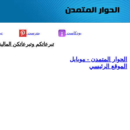
بودكاست
بنترست
تي
تبرعاتكم وتبرعاتكن المال
الحوار المتمدن - موبايل
الموقع الرئيسي