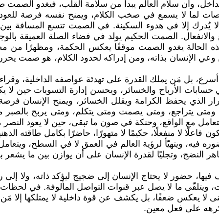
، وأن سلام العالم يبدأ من سلامة القلب، فيغدو الصمت طريق
إنصات لما لا يسمع في صخب الكلام، ويمنح نفسه فرصة للعودة
ما لا يُدرك إلا في هدوء السكينة. في الصمت تتسع المسافة بين
الانفعال. الصمت الحكيم يولد في فضاء الصلة العميقة بالوجو
هذه الحالة يغدو الصمت موقفًا يعكس الحكمة، ومظهرًا من مظ
عي الإنسان بذاته، ومن إدراكه لحدود الكلام، هو صمت يحرره 
رع، بل مَن يملك القدرة على تهدئة عواصفه الداخلية، وقر
 حسابات الأرباح والخسائر، ويحسن إدارة التسويات حين لا يكو
رار الذي يحفظ الكرامة ويقلل الخسائر، ويمنح الإنسان فرص
ومتى يتراجع، ومتى يصمت ومتى يتكلم، ومتى يربح بالصبر ما ل
عامل مع الواقع، وحنكة في صون ما تبقى، حين لا يعود النصر مم
علًا لا منفعلًا، حكيمًا لا متهورًا، حاضرًا بكامل طاقته الذهن
ه فيه، ويتهيّأ لرؤية العالم في العمق لا في السطح، ويتعامل
النضج، وتجليًا لقدرة الإنسان على أن يوازن بين ما يشعر به و
يها، حضور لا يحتاج الإنسان إلى ضجيج ليؤكد ذاته، ولا إلى 
لكلمات، ويتلقّى ما لا يصل عبر قنوات التواصل المألوفة. في ل
 لا يعكس ضعفًا، بل يكشف عن قوة داخلية لا يمتلكها إلا مَن
رهه على فعل معين.