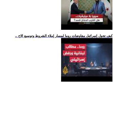
.. كيف تحول إسرائيل مفاوضات روما لمسار إملاء الشروط وتوسيع الاح