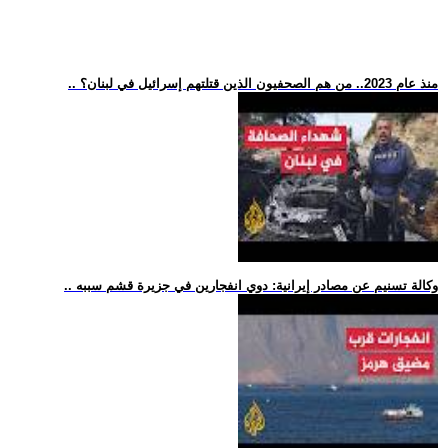
.. منذ عام 2023.. من هم الصحفيون الذين قتلتهم إسرائيل في لبنان؟
.. وكالة تسنيم عن مصادر إيرانية: دوي انفجارين في جزيرة قشم سببه