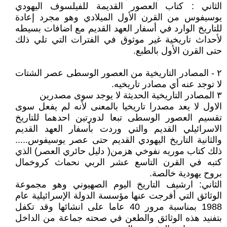
الثاني : كتاب العصور القديمة للفيلسوف اليهودي
يوسيفوس من القرن الأول الميلادي وهو مجرد إعادة
للتاريخ الوارد في أسفار العهد القديم مع اضافات بسيطه
لأحداث تاريخية غير موثوق في الفترات التي تلي ذلك
حتى القرن الأول بالطبع.
٢ - المصادر التاريخية من العصور الوسطى عصر الشتات
لا توجد عنه أي مصادر تاريخيه.
٣ المصادر التاريخية الحديثة لا يوجد سوى مصدرين
الاول لا يعد مصدرا تاريخيا بالمعنى لأنه لم يفعل سوى
تقسيم العصور الوسطى تبعا لدورتين احدهما للتاريخ
الاسرائيلي القديم والتي وردت بأسفار العهد القديم
والثانية التاريخ اليهودي القديم حتى عصر يوسيفوس.....
ذلك كتاب موريه نفوخي هزمن( دليل حائري العصر) الذي
كتبه في القرن التاسع عشر الربي نحماث كروخمال
بروح يهودية خالصة.
الثاني: ارشيف التاريخ اليوم الصهيوني وهو مجموعة
الوثائق التي أفرجت عنها مؤسسة الدولة الإسرائيلية عام
1988 بمناسبة مرور 40 عاما على انشائها وقد تكفل
بتفنيد هذه الوثائق والطعن في صحته جماعة من الداخل