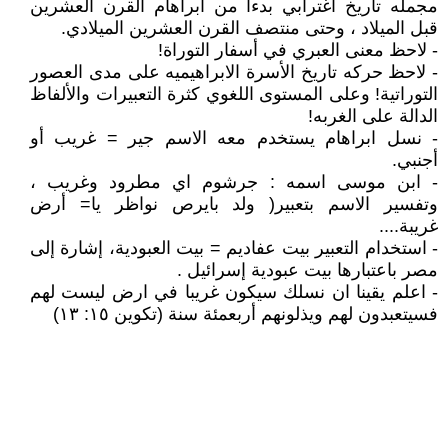
مجمله تاريخ اغترابي بدءا من ابراهام القرن العشرين
قبل الميلاد ، وحتى منتصف القرن العشرين الميلادي.
- لاحظ معنى العبري في أسفار التوراة!
- لاحظ حركه تاريخ الأسرة الابراهيميه على مدى العصور
التوراتية! وعلى المستوى اللغوي كثرة التعبيرات والألفاظ
الدالة على الغربه!
- نسل ابراهام يستخدم معه الاسم جير = غريب أو
أجنبي.
- ابن موسى اسمه : جرشوم اي مطرود وغريب ،
وتفسير الاسم بتعبير( ولد بايرص نواظر يا= أرض
غريبة....
- استخدام التعبير بيت عفاديم = بيت العبودية، إشارة إلى
مصر باعتبارها بيت عبودية إسرائيل .
- اعلم يقينا ان نسلك سيكون غريبا في ارض ليست لهم
فسيتعبدون لهم ويذلونهم أربعمئة سنة (تكوين ١٥: ١٣)