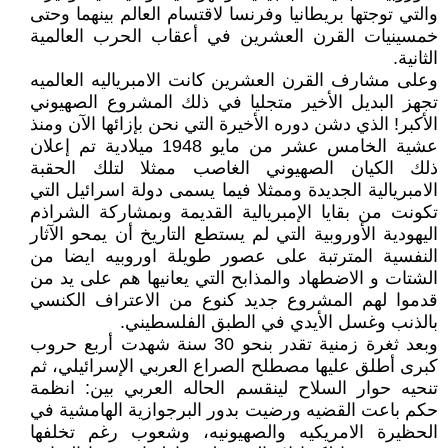
والتي توجتها بريطانيا وفرنسا لاقتسام العالم بينهما وحتى
خمسينيات القرن العشرين في أعقاب الحرب العالمية
الثانية.
وعلى مشارف القرن العشرين كانت الامبرياليه العالميه
تجهز البديل الأخير متجليا في ذلك المشروع الصهيوني
الأكبر! الذي دشن دوره الأخيرة التي نحن بإزائها الآن ومنذ
عشية الخامس عشر من مايو 1948 ميلادية تم إعلان
ذلك الكيان الصهيوني الغاصب ممثلا لتلك الحقبة
الامبريالية الجديدة وممثلا فيما يسمى دولة اسرائيل التي
تكونت من بقايا الإمبريالية القديمة وبمشاركة الشراذم
اليهودية الأوروبية التي لم يستطع التاريخ أن يمحو الآثار
النفسية المترتبة على عصور طويلة اوروبيه ايضا من
الشتات و الاضطهاد والمذابح التي يعانيها هم على يد من
قدموا لهم المشروع جديد كنوع من الاعتراف الكنسي
بالذنب وغسل الأيدي في الطبق الفلسطيني.
وبعد ثغرة زمنية تقدر بنحو 30 سنة شهدت أربع حروب
كبرى أطلق عليها مصطلح الصراع العربي الإسرائيلي، ثم
تنحيه حوار السلاح لينقسم الحاله العربي بين: انظمة
حكم باعت القضيه ورضيت بدور البرجوازية الهامشية في
الحظيرة الامريكيه والصهيونيه، وشعوب رغم تخلفها