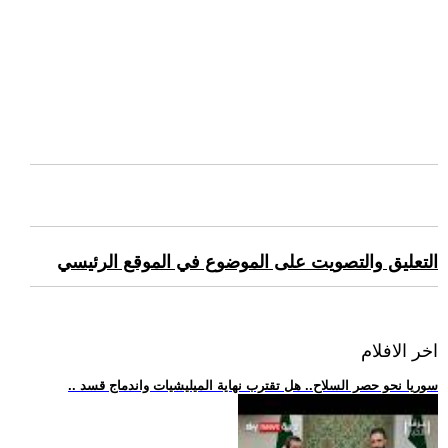
التعليق والتصويت على الموضوع في الموقع الرئيسي
اخر الافلام
.. سوريا نحو حصر السلاح.. هل تقترب نهاية الميليشيات واندماج قسد