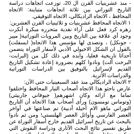
- منذ عشرينيات القرن ال 20، توزعت اتجاهات دراسة
التاريخ التوراتي بين ثلاثة اتجاهات متباينة: الاتجاه
المحافظ ، الاتجاه الراديكالي، الاتجاه التوفيقي.
١ الاتجاه المحافظ عشرينيات و ثلاثينيات القرن العشرين:
زهره كرد فعل على آراء نقدية متحرره مبكرة أنكرت
وجود أي علاقة بين التاريخ وبين المرويات التوراتية( ميير
- جونكل) ، وتصدى لها مؤسس هذا الاتجاه( ايسفلت)
بالقول ان الشكل الاخيولي الأدبي لأسفار التوراة يتضمن
أحداثا تاريخية فعليا، وايده في ذلك كل من (البرايت-
البرخت ألت) ونادوا كلهم بضرورة إعادة تشكيل التاريخ
القديم لإسرائيل بالتوفيق بين الدراسات التوراتية
والدراسات الأثرية.
٢ الاتجاه الراديكالي منذ عقد السبعينيات حتى الآن:
عارض باحثو هذا الاتجاه أصحاب التيار المحافظ واختلفوا
تماما مع ارائه وكان اشهرهم( جيوفاني جاربيثي)
(وتوماس تومسون) ورأى أصحاب هذا الاتجاه أن التاريخ
التوراتي ماهو الام أخيلة أدبية) تم صناعتها في أواخر
العصر الفارسي وأوائل العصر الهلنستي! ومن ثم نادوا
بالبحث عن تاريخ اسرائيل القديم خارج أسفار التوراة عن
طريق تفسير نتائج البحث الآثاري ودراسة النقوش التي