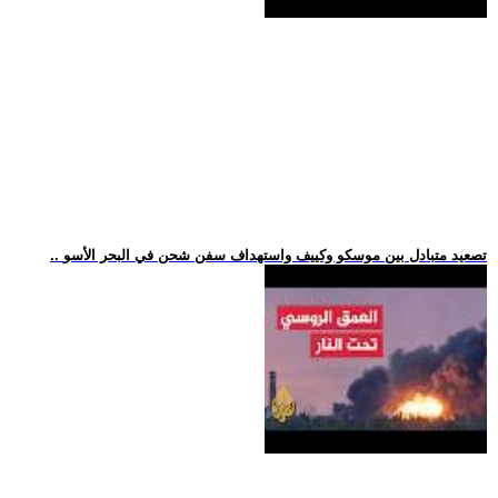
.. تصعيد متبادل بين موسكو وكييف واستهداف سفن شحن في البحر الأسو