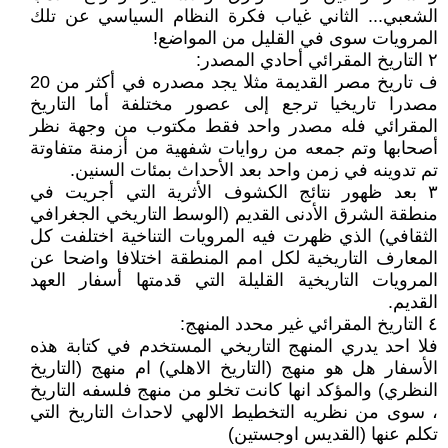
الشعبي... الثاني غياب فكرة النظام السياسي عن تلك
المرويات سوى في القليل من المواضع!
٢ التاريخ المقرائي أحادي المصدر:
ف تاريخ مصر القديمة مثلا يجد مصدره في أكثر من 20
مصدرا تاريخيا ترجع إلى عصور مختلفة أما التاريخ
المقرائي فله مصدر واحد فقط مكتوب من وجهة نظر
أصحابها وتم جمعه من روايات شفهية من أزمنة متفاوتة
تم تدوينه في زمن واحد بعد الأحداث بمئات السنين.
٣ بعد ظهور نتائج الكشوف الأثرية التي أجريت في
منطقة الشرق الأدنى القديم (الوسط التاريخي الجغرافي
الثقافي) الذي ظهرت فيه المرويات التناخية اختلفت كل
المعارف التاريخية لكل امم المنطقة اختلافا واضحا عن
المرويات التاريخية القليلة التي قدمتها أسفار العهد
القديم.
٤ التاريخ المقرائي غير محدد المنهج:
فلا احد يدري المنهج التاريخي المستخدم في كتابة هذه
الأسفار هل هو منهج (التاريخ الاهلي) ام منهج (التاريخ
النظري) والمؤكد انها كانت تخلو من منهج فلسفه التاريخ
، سوى من نظريه التخطيط الالهي لاحداث التاريخ التي
تكلم عنها (القديس اوجستين)