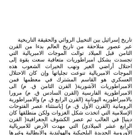
تاريخ إسرائيل بين التخييل الروائي والحقيقة التاريخية
عبر عصور متلاحقة من تاريخ العالم بدءا من القرن
الثامن قبل الميلاد توالت الموجات الامبريالية التي
تجسدت بشكل امبراطوريات متعاقبة سعت بقوة إلى
احتلال أراضي الغير ونهب الخيرات الشعوب هذه
الموجات الامبريالية تنوعت تجلياتها وإن كان الاحتلال
العسكري هو القاسم المشترك في معظمها فمن
الامبراطوريات الآشورية( القرن الثامن ق. م) الى
الامبراطورية الفارسية (القرن السادس ق. م) مرورا
بالامبراطوريه اليونانية (القرن الرابع ق. م) والامبراطورية
الرومانية (القرن الأول ق. م) [باستثناء عصر الفتوحات
الإسلامية التي اتخذت شكل الغزوات ولكن منطلقها كان
دينيا] في الغالب ثم عصر الكشوف الجغرافية( القرن
الرابع عشر الميلادي) التي مهدت الأرض للامبريالية
الأوروبية الجديدة البلجيكية والهولندية والايطالية وغيرها