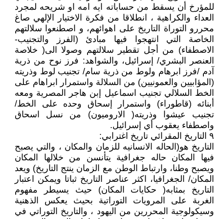
للمؤرخ أن يسقط من حساباته ايه امه او شريحه لمجرد
العداء والكراهية ، انطلاقا من فكرة الاختيار الإلهي صاغ
محررو التوراة التاريخ على اهوائهم، و اصطنعوا سلالتهم
الخاصة التي انتهجوا فيها مبادئ (الفرز والتجنيب-
الاصطفاء) من أجل تقطير سلالتهم وصولا الى( خلاصة
العنصر البشري/ إسرائيل، والشواهد: فرز نوح من ذرية
آدم /فرز ابرهام ولوط من ذرية سام/ تجنيب لوط وذريته
(المؤابيين والعمونيين) من السلالة واستمرار ابراهام على
الخط السلالي تجنيب اسماعيل إبن هاجر المصرية ومعه
أبنائه (قاطوراء) واستمرار إسحاق وحده على الخط/
تجنيب عيشوا وذريته( الاروميون) من نسل اسحاق
واصطفاء يعقوب أي إسرائيل.
٩ التاريخ المقرائي تاريخ اغترابي:
التاريخ هو(الحاله الانسانيه للزمان والمكان ، والتي يصبح
فيها المكان حاله جغرافية يتأنسن من خلالها المكان
ويصبح وطنا، وارتباط الوطن مع الزمان ينتج التاريخ) ويعد
المكان/ الجغرافيا، اكثر عناصر التاريخ ثباتا ويمكن اعتبار
التاريخ بمثابه( حكايات المكان) حيث يسيطر مفهوم
الغربة على المرويات التوراتية بحيث يعكس الذهنية
وسيكولوجية المحررين من اليهود ، والتاريخ التوراتي في