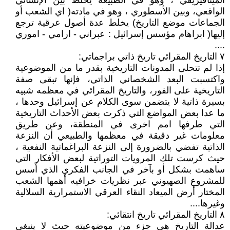
الميتافيزيقي ، وهو في الطبيعة يخلط بين الإنساني
الواقعي، وبين الأسطوري ، وهو في مادته( اي الشعب أو
الجماعات موضع التاريخ) يخلط عدة أصول عرقية ترجع
إليها( ابراهام مؤسس إسرائيل : عبراني - ارامي - اموري
....
٧ التاريخ المقرائي تاريخ ذاتي براجماتي:
إذا لم تتحلى المدونات التاريخية بقدر ما من الموضوعية
واكتسبت البعد الشخصاني الذاتي، فإنها تبقى صفة
التاريخية على الفور، والتاريخ المقرائي في معظمه شبيه
بسيرة ذاتية لا يتضمن سوى الكلام عن إسرائيل وحدها ،
ما عدا بعض المواضع التي ذكرت بعض الأحداث التاريخية
التي طرفها امم اخرى في المنطقة، وعن طريق
معلومات غير دقيقة في معظمها والطبيعي أن النزعة
الذاتية تفضي بالضرورة إلى النزعة البراغماتية النفعية ،
حيث كرست تلك المرويات التوراتية لبعض الأفكار التي
ساهمت بشكل أو بآخر في الجانب الفكري الذي أسس
للمشروع الصهيوني عبر نظريات خرافيه أهمها الشعب
المختار أرض الميعاد النقاء العرقي الاستمرارية السلالية
وغيرها....
٨ التاريخ المقرائي تاريخ انتقائي:
عدالة التاريخ هي جزء من موضوعيته حيث لا ينبغي