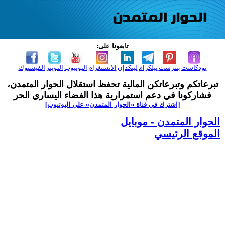
تابعونا على:
بودكاست
بنترست
تيلكرام
لينكدإن
الانستغرام
اليوتيوب
التويتر
الفيسبوك
تبرعاتكم وتبرعاتكن المالية تحفظ استقلال الحوار المتمدن،
فشاركونا في دعم استمرارية هذا الفضاء اليساري الحر
[اشترك في قناة ‫«الحوار المتمدن» على اليوتيوب]
الحوار المتمدن - موبايل
الموقع الرئيسي