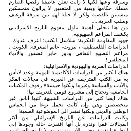
وسرقة وعيها لكنها لا زالت تعلن عاطفيا رفضها الصارم
مسلك حكامها وبقية من المثقفين لا يزالون متمسكين
متشبثين بالقضية ولكن لا حيلة لهم بين سرقة الرغيف
وسلب الحرية.....
من هنا تتجلى أهمية تناول مفهوم التاريخ الاسرائيلي
يكشف المزاعم الصهيونية:
جهود المقاومة الفكرية: سلاسل الكتب: اعرف عدوك -
الدراسات الفلسطينية ، بيروت- عالم المعرفه: الكويت ،
مزاعم التطبيع الثقافي ودور جابر عصفور والأدباء
المختلفين!
الدراسات العبرية واليهودية والاسرائيلية:
هناك الكثير من الدراسات الأكاديمية المهمة وعدد لابأس
به من الكتب المترجمة عن العبرية في مجالات الفكر
والأدب والسياسة وغيرها ولكنها حبيسة٧ رفوف المكتبات
الجامعية وتحتاج إلى مشروع قومي للتعريف بها!
هناك ايضا كثير من الدراسات الشبيهة كتبها أناس غير
متخصصين وهي وإن كانت تحمل نوعا من الحماس
الوطني والديني ولكنها تفتقر الى الموضوعية العلمية!
وكانت الدراسات عن التاريخ الإسرائيلي من أكثر
المجالات فقرا وندرة بل أنها افتقرت حالة وجودها إلى
النظرة النقدية وحتى الآن يتم تدريس( تاريخ العبرانيين