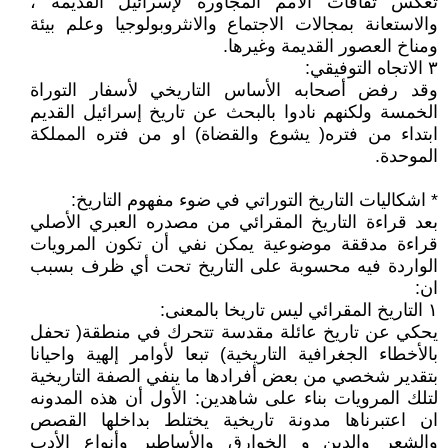
تعكس ثقافات الأمم المجاورة لإسرائيل القديمة ،
والاستعانة بمجالات الاجتماع والانثروبولوجيا وعلم بيئة
ومناخ العصور القديمة وغيرها.
٣ الاتجاه التوفيقي:
وقد رفض أصحابه الأساس التاريخي لأسفار التوراة
الخمسة ولكنهم نادوا بالبحث عن تاريخ إسرائيل القديم
ابتداء من فتره( يشوع والقضاة) او من فتره المملكة
الموحدة.
* اشكاليات التاريخ التوراتي في ضوء مفهوم التاريخ:
بعد قراءة التاريخ المقرائي من مصدره العبري الأصلي
قراءة مدققة موضوعية يمكن نفي أن تكون المرويات
الواردة فيه محسوبة على التاريخ تحت أي ظرف بسبب
ان:
١ التاريخ المقرائي ليس تاريخا بالمعنى:
يحكي عن تاريخ عائلة مقدسة تتحرك في منطقة( تحفل
بالأخطاء الجغرافية التاريخية) تبعا لأوامر إلهية واحيانا
بتقدير شخصي من بعض أفرادها ما ينفي الصفة التاريخية
لتلك المرويات بناء على شاهدين: الأول أن هذه المدونه
ان اعتبرناها مدونة تاريخية يختلط بداخلها القصص
والشعر والدين و الخوارق والأساطير وأنواع الأدب