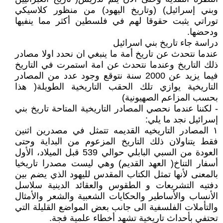
وبني إسرائيل) (وتاريخ اليهود) من منظور كلاسيكي
توراتي يثبت حقوقا لهم في فلسطين أكثر مما ينفيها
ودحضها.
دراسة جاء تاريخ بني اسرائيل
عندما نتحدث عن تاريخ أمة ما ينبغي ان نحدد اولا مصادر
ذلك التاريخ وعندما نتحدث عن امة استمرت في التاريخ
فيما يزيد عن 2000 سنة نتوقع وجود عدد من المصادر
التاريخية يوازي تلك الحقب التاريخية الطويلة( هذا
بحسب المزاعم الصهيونية)
- لكننا عندما نحصي المصادر التاريخية المتاحة تاريخ بني
إسرائيل نجد ما يلي:
١ المصادر التاريخيه القديمه تتمثل في مصدرين اثنين
فقط يتناولان ذلك التاريخ المزعوم من البداية وحتى
العودة من السبي البابلي حوالي 539 قبل الميلاد، الأول
أسفار التناخ( العهد القديم) وهي ليست مصدرا تاريخيا
بالمعنى لأنها تمثل الكتاب المقدس لليهود الذي يضم بين
دفتيه التشريعات و الطقوس والعقائد الدينية سلاسل
الأنساب والأساطير والحكايات الشعبية والشعر والأمثال
والتأملات الفلسفية الى جانب بعض المواضع القليلة التي
تحتفي بأحداث تاريخية تشهد أخطاء علمية فجة.