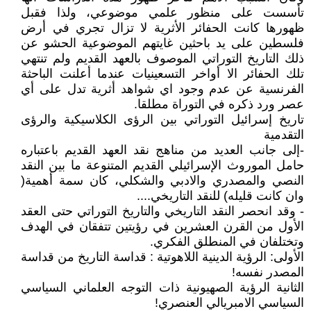
تأسست على منظور علمي موضوعي، ولذا فقبل
ظهورها كانت الحفائر الأثرية لا تزال تجري في أرض
فلسطين على يد باحثين غايتهم الموضوعية الحشو عن
ذلك التاريخ التوراتي الموصوف بالعهد القديم ولم تنتهي
تلك الحفائر الا أواخر التسعينيات عندما أعلنت الباحثة
الفرنسية عن عدم وجود اي شواهد أثرية تدل على أي
عصر ورد ذكره في التوراة مطلقا.
تاريخ إسرائيل التوراتي بين الرؤى الكلاسيكية والرؤى
التقدمية
-إلى جانب العديد من مناهج نقد العهد القديم باعتباره
حامل الموروث الإسرائيلي القديم المتنوعة ما بين النقد
النصي والمصدري والادبي والشكلي، كان سمة أهمية(
وان كانت قليله) للنقد التاريخي....
- وقد انحصر النقد التاريخي والتاريخ التوراتي حتى العقد
الأول من القرن العشرين في رؤيتين تتفقان في الهدف
وتختلفان في المنطلق الفكري.
الأولى: الرؤية الدينية اللاهوتية : قداسة التاريخ من قداسة
المصدر نفسه!
الثانية الرؤية الصهيونية ذات التوجه العلماني السياسي
السياسي الامبريالي العنصري!