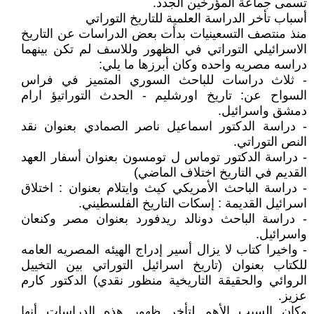
تسمى جماعة المؤرخين الجدد.
أسباب تأخر الدراسة العلمية للتاريخ التوراتي
منذ منتصف التسعينيات بدأت بعض الدراسات عن التاريخ
الاسرائيلي التوراتي في الظهور وللاسف لم تكن بينهما
دراسه مصريه واحده وكان أبرزها ما يلي:
- ثلاث دراسات للباحث السوري المتميز في فراس
السواح عن: تاريخ اورشليم - الحدث التوراتيؤ ارام
دمشق واسرائيل.
- دراسة الدكتور اسماعيل ناصر الصمادي بعنوان نقد
النص التوراتي.
- دراسة الدكتور توماس ل تومسون بعنوان أسفار العهد
القديم في التاريخ اختلاف الماضي)
- دراسة الباحث الأمريكي كيث وايتلام بعنوان : اختلاق
اسرائيل القديمة : إسكات التاريخ الفلسطيني.
- دراسة الباحث دونالد ريدفورد بعنوان مصر وكنعان
واسرائيل.
- واخيرا كتاب لا يزال أسير إدراج الهيئه المصريه العامه
للكتاب بعنوان (تاريخ اسرائيل التوراتي بين التخييل
الروائي والحقيقة التاريخية منظور نقدي) الدكتور كارم
عزيز.
وكان السبب الأهم لتأخر ظهور هذه الدراسات أنها