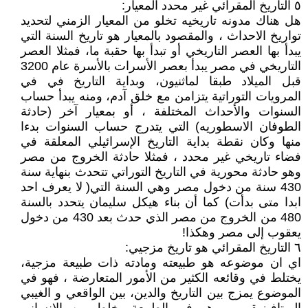
٥ التاريخ المقرائي غير محدد المعيار:
هل هناك مدونه تاريخيه تخلو من المعيار الزمني لتحديد
تواريخ الاحداث ، والمقصود بالمعيار هو تاريخ السنة التي
يبدأ بها العصر التاريخي أو تبدأ بها حقبة ما، فمثلا العصر
التاريخي في مصر يبدأ بعصر الأسرات بالأسرة عام 3200
قبل الميلاد طبقا لماثنيون، وبداية التاريخ في في
المرويات التوراتية يتزامن مع خلق آدم، ومنه يبدأ حساب
السنوات والأحداث المختلفة ، أو بمعيار آخر (حادثة
الطوفان الاسطوريه) التي يتدرج حساب السنوات بدءا
منها وكان نقطة بداية التاريخ الإسرائيلي المعلقة في
فضاء تاريخي غير محدد ، فمثلا حادثة الخروج من مصر
وهو حادثة محورية في التاريخ التوراتي تتحدث بنهاية سنة
430 سنة من دخول مصر وهي السنة التي( لا يعرف احد
ابدا متى بدأت) كما أن بناء هيكل سليمان يتحدد بالسنة
480 من الخروج من مصر الذي حدث بعد 430 من دخول
يعقوب إلى مصر وهكذا!
٦ التاريخ المقرائي هو تاريخ مزجيي:
اي ان موضوعه هو طبيعته ومادته ذات طبيعة مزجية،
يختلط في وقائعه الكثير من الأمور المتعارضة ، فهو في
الموضوع يمزج بين التاريخ والدين، بين الواقعي و الغيبي