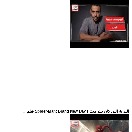
.. فيلم Spider-Man: Brand New Day | البداية اللي كان بيتر محتا