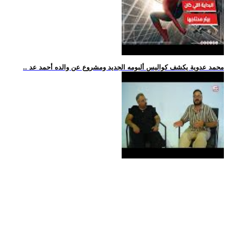
.. محمد عدوية يكشف كواليس ألبومه الجديد ومشروع عن والده أحمد عد