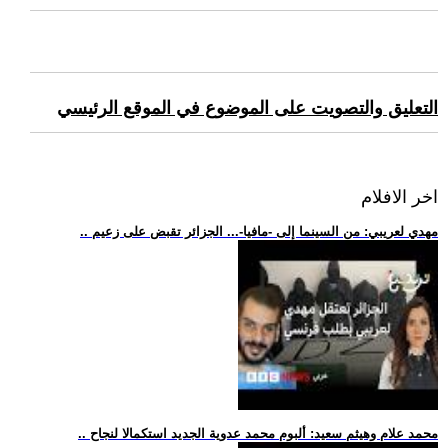
التعليق والتصويت على الموضوع في الموقع الرئيسي
اخر الافلام
.. مهدي لعريبي: من السينما إلى -مافيا-... الجزائر تقبض على زعيم
.. محمد علام وهيثم سعيد: ألبوم محمد عدوية الجديد استكمالا لنجاح