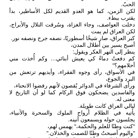
الحبّ.
لكن الزمن، كما هو العدو القديم لكل الأساطير، بدأ
يقترب ببطء.
دخلت العواصف، وجاء الغزاة، وسُرقت التلال والأبراج،
لكن العراق لم يمت
كبر العراق، صار شيخًا أسطوريًا، نصفه جرح ونصفه نور.
أصبح يسير بين أطلال المدن،
ينظر إلى النهر العكر ويقول:
كم دفعتُ دماءً كي يعيش أبنائي… وكم أُخذت مني
أحلامهم؟"
في الأسواق، رأى وجوه الفقراء، وأيديهم ترتعش من
البرد والجوع،
ورأى الشرفاء في الدوائر يُقصون لأنهم رفضوا الانحناء،
والفاسدين يضحكون فوق الركام كما لو أن التاريخ لا
معنى له.
ليالي العراق كانت طويلة.
يأتيه في الظلام أرواح الملوك والسحرة والأنبياء،
يجلسون حوله ويسمعون أنينه.
"كنت وطنًا للعلم والحكمة،" يهمس لهم،
"واليوم أصبحتُ وطنًا للصمت والخذلان."