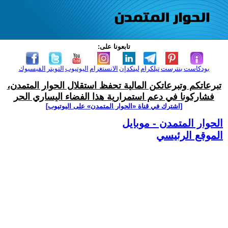
تابعونا على:
بودكاست
بنترست
تيلكرام
لينكدإن
الانستغرام
اليوتيوب
التويتر
الفيسبوك
تبرعاتكم وتبرعاتكن المالية تحفظ استقلال الحوار المتمدن،
فشاركونا في دعم استمرارية هذا الفضاء اليساري الحر
[اشترك في قناة ‫«الحوار المتمدن» على اليوتيوب]
الحوار المتمدن - موبايل
الموقع الرئيسي