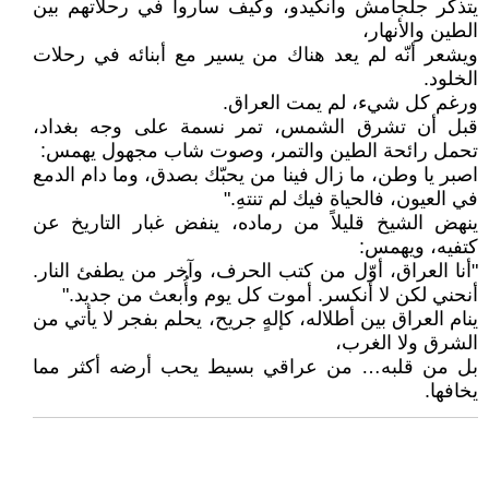
يتذكر جلجامش وأنكيدو، وكيف ساروا في رحلاتهم بين
الطين والأنهار،
ويشعر أنّه لم يعد هناك من يسير مع أبنائه في رحلات
الخلود.
ورغم كل شيء، لم يمت العراق.
قبل أن تشرق الشمس، تمر نسمة على وجه بغداد،
تحمل رائحة الطين والتمر، وصوت شاب مجهول يهمس:
اصبر يا وطن، ما زال فينا من يحبّك بصدق، وما دام الدمع
في العيون، فالحياة فيك لم تنتهِ."
ينهض الشيخ قليلاً من رماده، ينفض غبار التاريخ عن
كتفيه، ويهمس:
"أنا العراق، أوّل من كتب الحرف، وآخر من يطفئ النار.
أنحني لكن لا أنكسر. أموت كل يوم وأُبعث من جديد."
ينام العراق بين أطلاله، كإلهٍ جريح، يحلم بفجر لا يأتي من
الشرق ولا الغرب،
بل من قلبه… من عراقي بسيط يحب أرضه أكثر مما
يخافها.