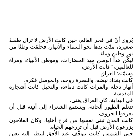
يُروى أنّ في فجر العالم، حين كانت الأرض لا تزال طفلةً
صغيرة، مدّت يدها نحو السماء والأنهار، فخلقت وطنًا من
نورٍ وطينٍ وماء.
ليكن هذا الوطن مهد الحضارات، وموطن الأنبياء، ومرآة
للعالمين،” قالت الأرض،
وسمّته: العراق.
كانت بغداد نبضه، والبصرة روحه، والموصل فكره.
أنهار دجلة والفرات كانت دماءه، والنخيل كانت أشجاره
المقدسة.
في البداية، كان العراق يغني.
تتعلم الطيور ألحانه، ويستمع الشعراء إلى أنينه قبل أن
يعرفوا الحروف.
كانت المدن تبني نفسها من فرح أهلها، وكان الفلاحون
يزرعون الأرض قبل أن تزرعهم الحياة.
حتى الشمس كانت تتوقّف عند الأفق لتنظر إليه بعين