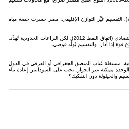
التقسيم عزَّز النزوح (4 ملايين لاجئ في الشمال)، والأمراض (الملاريا، الكوليرا). في الجنوب، الحرب قتلت 2.5 مليون (2005–2023). التنوُّع أصبح مصدر صراع، مع محاولات تقسيم
اء دولة (حروب قبلية). التقسيم غيَّر التوازن الإقليمي: مصر خسرت حصة مياه
التقسيم لم يحل المشكلات؛ فقد أدَّى إلى حروب داخلية (جنوب: 2013، شمال: دارفور 2003–الآن). الآفاق تشمل: تعاون اقتصادي (اتفاق النفط 2012)، لكن النزاعات الحدودية تُهدِّد.
قوة إذا أُدار، والتقسيم يُولِّد فوضى.
ة، مستغلة غياب المنطق الجغرافي أو العرقي في الدول
ن الوحدة ممكنة عبر الحوار. يجب على السودانيين إعادة بناء
سيم والحيلولة دون التفكيك؟