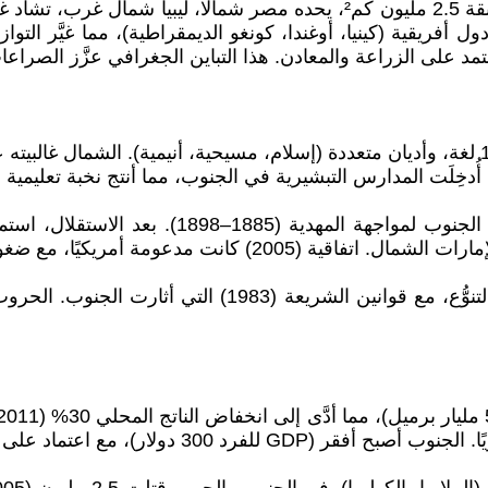
جغرافيًا، يقع السودان في شمال شرق أفريقيا، مساحته السابقة 2.5 مليون ك
ل يعتمد على الزراعة والمعادن. هذا التباين الجغرافي عزَّز ال
السودان ثاني أكثر الدول تنوُّعًا في أفريقيا، مع 597 قبيلة، 133 لغة، وأديان متعددة (إسلام، مس
 أُدخِلَت المدارس التبشيرية في الجنوب، مما أنتج نخبة تعليمية 
البريطانيون رسموا حدودًا تجاهلت الروابط الثقافي