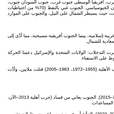
م²، يحده مصر شمالًا، ليبيا شمال غرب، تشاد غرب، أفريقيا الوسطى جنوب غرب، جنوب السودان جنوب،
إثيوبيا وإريتريا شرقًا. التقسيم جعل الحدود الجديدة مع ثلاث دول أفريقية (كينيا، أوغندا، كونغو الديمقراطية)، مما غيَّر التوازن الجيوسياسي. الجنوب غني بالنفط (70% من احتياطيات
صراعات، حيث يسيطر الشمال على النيل، والجنوب على الموارد
يحية، أنيمية). الشمال غالبيته عربية-إسلامية، بينما الجنوب أفريقية-مسيحية، مما أدَّى إلى
معادية للشمال.
ة، ودعموا الجنوب لمواجهة المهدية (1885–1898). بعد الاستقلال، استمرت التدخلات: الولايات المتحدة والإسرائيل دعمتا الحركة
الحكومات الشمالية (الإسلامية منذ 1989) فشلت في إدارة التنوُّع، مع قوانين الشريعة (1983) التي أثارت الجنوب. الحروب الأهلية (1955–1972، 1983–2005) قتلت ملايين، وأدَّت
فقد الشمال 75% من مساحته و70% من النفط (احتياطيات 5 مليار برميل)، مما أدَّى إلى انخفاض الناتج المحلي 30% (2011–2015). الجنوب يعاني من فساد (حرب أهلية 2013–الآن،