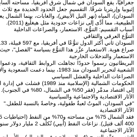
السودان)، المياه (نهر النيل الأبيض)، والغابات، بينما الشما
الطبيعية، مما أدَّى إلى نزاعات حدودية مثل هيغلِّيغ (2011).
أسباب التقسيم: التنوُّع، الاستعمار، والصراعات الداخلية
التنوُّع العرقي والثقافي
صراع هوية. الاستعمار عزَّز هذا التنوُّع بسياسة "الفصل"، حيث
الاستعمار والتدخلات الخارجية
الشعبية لتحرير السودان منذ 1983، بينما دعمت السعودية والإمارات الشمال. اتفاقية (2005) كانت مدعومة أمريكيًا، مع ضغوط على الاستفتاء.
الصراعات الداخلية والفشل السياسي
إلى اقتصاد مدمَّر (فقر 50% في الشمال، 80% في الجنوب).
الآثار الاقتصادية والاجتماعية والسياسية
"في السودان، الموتُ لعبةٌ طفولية، وخاصةً بالنسبة للطفل."
الآثار الاقتصادية
400 ألف قتيل). نزاعات النفط (أبيي) تُكلِّف 2 مليار دولار سنويًا. الجنوب أصبح أفقر (GDP للفرد 300 دولار)، مع اعتماد على المساعدات.
الآثار الاجتماعية