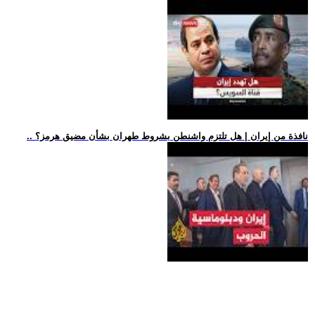
.. نافذة من إيران | هل تلتزم واشنطن بشروط طهران بشأن مضيق هرمز؟