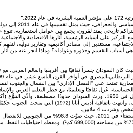
 2022."
دولة السودان هي واحدة
جة لتراكم تاريخي يمتد لقرون، يجمع بين عوامل استعمارية، تنو
تركيز على أسبابه الرئيسية، آثارها الاقتصادية والاجتماعية 
، والاجتماعية، مستندين إلى مصادر أكاديمية وتقارير دولية، لنف
 أسباب التقسيم وجذوره وعوامله؟ وماذا انجر عنه من آثار وت
كان السودان جسراً ثقافيًا بين أفريقيا والعالم العربي، مع ت
ارية تعتمد على "الفصل الإداري" بين الشمال والجنوب لتسهيل 
لحساسية، عُزل ثقافيًا وتعليميًا، مع حظر التعليم العربي والإسل