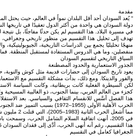
مقدمة
" يُعد السودان أحد أقل البلدان نمواً في العالم، حيث يحتل المرتبة 172 على مؤشر التنمية البشرية في عام
في مسيرة البلاد. هذا التقسيم لم يكن حدثًا مفاجئًا، بل نتي
تهدف إلى تحليل هذا التقسيم من منظور تاريخي وجغرافي، مع ال
منهجًا تحليليًا يجمع بين الدراسات التاريخية، الجيوبوليتيكية
منفصلين، وما هي الدروس المستفادة لمستقبل المنطقة. فماهي
السياق التاريخي لتقسيم السودان
الجذور الاستعمارية والحدود المصطنعة
يعود تاريخ السودان إلى حضارات قديمة مثل كوش والنوبة، حيث 
لكن السيطرة الفعلية كانت بريطانية، وكانت السياسة الاستعم
كجزء من العالم العربي، بينما الجنوب، ذو الغالبية المسيحية وا
مما أشعل الحرب الثانية (1983–2005)، التي قتلت 2 مليون شخص وشردت 4 ملايين.
هذا التقسيم، رغم أنه أنهى الحرب، أدَّى إلى فقدان السودان 75% من مساحته (699,000 كم²)، ومعظم احتياطيات النفط، مما عزَّز التنوُّع الجغرافي كعامل تقسيم.
الجغرافيا كعامل في التقسيم