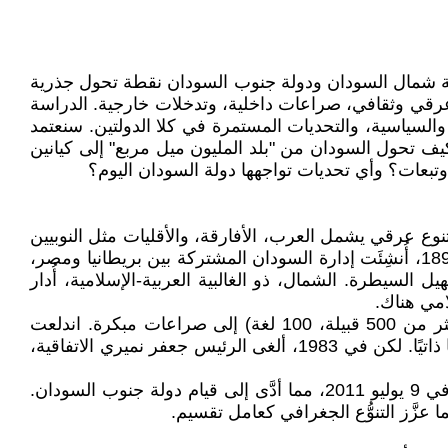
 من أكثر الدول تعقيدًا في تاريخها السياسي والجغرافي، حيث يمثل تقسيمها في عام 2011 إلى دولة شمال السودان ودولة جنوب السودان نقطة تحول جذرية
ع عرقي وثقافي، صراعات داخلية، وتدخلات خارجية. الدراسة
والسياسية، والتحديات المستمرة في كلا الدولتين. سنعتمد
هم كيف تحول السودان من "بلد المليون ميل مربع" إلى كيانين
بعات؟ وأي تحديات تواجهها دولة السودان اليوم؟
نوع عرقي يشمل العرب، الأفارقة، والأقليات مثل النوبيين
والفور والدينكا. ومع ذلك، بدأت مشكلة التقسيم مع الاستعمار البريطاني-المصري في أواخر القرن التاسع عشر. في عام 1899، أُنشِئَت إدارة السودان المشتركة بين بريطانيا ومصر،
السيطرة. الشمال، ذو الغالبية العربية-الإسلامية، أُدار
امي هناك.
هذا الفصل أسَّس للانقسام الثقافي والسياسي. بعد الاستقلال في 1956، ورث السودان حدودًا مصطنعة، وأدَّى التنوُّع (أكثر من 500 قبيلة، 100 لغة) إلى صراعات مبكرة. اندلعت
الحرب الأهلية الأولى (1955–1972) بسبب التمييز ضد الجنوب، وانتهت باتفاقية أديس أبابا (1972) التي منحت الجنوب حكمًا ذاتيًا. لكن في 1983، ألغى الرئيس جعفر نميري الاتفاقية،
في 2005، أنهت اتفاقية السلام الشامل الحرب، وسمحت باستفتاء في 2011، حيث صوَّت 98.8% من الجنوبيين للانفصال في 9 يوليو 2011، مما أدَّى إلى قيام دولة جنوب السودان.