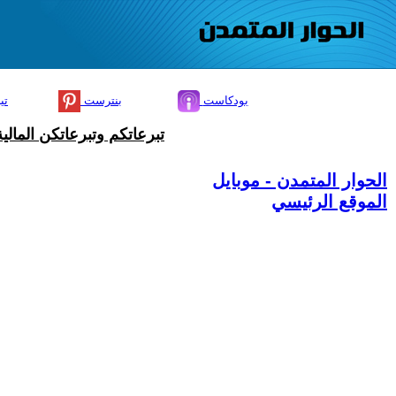
بودكاست
بنترست
تي
تبرعاتكم وتبرعاتكن المال
الحوار المتمدن - موبايل
الموقع الرئيسي