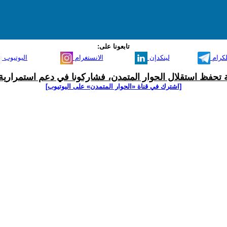
تابعونا على:
لكرام
لينكدإن
الانستغرام
اليوتيوب
ية تحفظ استقلال الحوار المتمدن، فشاركونا في دعم استمرارية 
[اشترك في قناة ‫«الحوار المتمدن» على اليوتيوب]