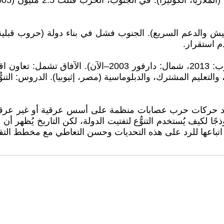
ح أكثر هشاشة (ثورة 2019، حرب 2023 بين الجيش والدعم السريع). الجنوب فشل في بن
والتعليم المشترك، والدبلوماسية (مصر، إثيوبيا). الدروس: التنوُّع 
وجود حركات حرب عصابات منظمة على أسس عرقية أو غير عرقي
جًا لكيف يُستخدم التنوُّع لتفتيت الدولة، لكن التاريخ يُظهر أ
 اتباعها للرد على هذه التحديات وحسن التعاطي مع مخطط التق