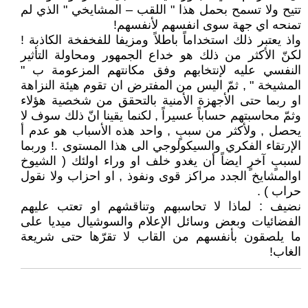
تتيح ولا تسمح بحمل هذا " اللقب – المشايخي " الذي لم
تمنحه اي جهة سوى انفسهم لأنفسهم!
واذ يعتبر ذلك استخداماً باطلاً ومزيفا للفخفخة الكاذبة !
لكنّ الأكثر من ذلك هو خداع الجمهور ومحاولة التأثير
النفسي عليه لإنتخابهم وفق مكانتهم المزعومة ب "
المشيخة " , ثمّ اليس من المفترض ان تقوم هيئة النزاهة
او ربما حتى الأجهزة الأمنية بالتحقق من شخصية هؤلاء
وثمّ محاسبتهم حساباً عسيراً , لكنما يقينا انّ ذلك سوف لا
يحصل , ولأكثر من سببٍ , واحد هذه الأسباب هو عدم أ
الإرتقاء الفكري والسيكولوجي الى هذا المستوى .! وربما
لسببٍ آخرٍ ايضاً أن يغدو خلف او وراء اولئك ( الشيوخ
اوالمشايخ الجدد مراكز قوى ونفوذ , او احزاب ولا نقول
حراب ) .
نضيف : لماذا لا تحاسبهم وتناقشهم او تعتب عليهم
الفضائيات وبعض وسائل الإعلام والسوشيال ميديا على
ما يلصقون بأنفسهم من القاب لا تقرّها حتى شريعة
الغاب!