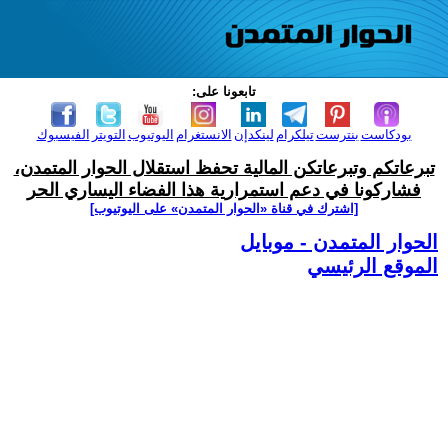
تابعونا على:
بودكاست
بنترست
تيلكرام
لينكدإن
الانستغرام
اليوتيوب
التويتر
الفيسبوك
تبرعاتكم وتبرعاتكن المالية تحفظ استقلال الحوار المتمدن،
فشاركونا في دعم استمرارية هذا الفضاء اليساري الحر
[اشترك في قناة ‫«الحوار المتمدن» على اليوتيوب]
الحوار المتمدن - موبايل
الموقع الرئيسي