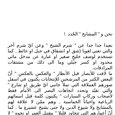
نحن و " المشايخ " الجُدد .!
بعيدا جدا جدا عن " شرم الشيخ " وعن ايّ شرم آخر
والتي تعني لغويا (شق او انشقاق في جبل او حائط , كما
تستخدم لوصف خليجٍ صغير او عبارة عن مدخل مائي
محدود او كسر جبلي وما الى ذلك من مشتقات
المرادفات.
ما لافت للأبصار قبل الأنظار " والعكس بالعكسِ " أنّ
البعض الكثير من المرشحين للإنتخابات يكتبون في اسفل
صورهم العملاقة التي تملأ جانبي ايّ طريق او شارع "
والتي تقيّد وتحدد اتجاهات البصر الى الأمام فقط
لأصحاب وركاب السيارات " يكتبون كلمة قبل اسمائهم
الرباعية واحياناً الخماسية , وهم ممّن لا علاقة لهم
بالمشايخ ولا شيوخ الدين ولا حتى بشيخ عشيرةٍ ما , كما
أنّ أعمارهم التي تتجاوز قليلا " مقتبل العمر او نحوه " لا