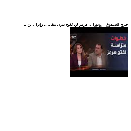
.. خارج الصندوق | رويوران: هرمز لن يُفتح بدون مقابل.. وإيران تن