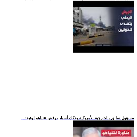
.. مسؤول سابق بالخارجية الأمريكية يفكك أسباب رفض نتنياهو لوثيقة