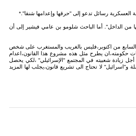
العسكرية رسائل تدعو إلى "حرقها وإعدامها شنقا".*
 من الخارج فقط.. بل عرى تآكلها من الداخل". أما الباحث شلومو بن عامي فيشير إلى أن
عيات السابع من اكتوبر،فليس بالغريب والمستغرب على شخص
حكومته،ان يطرح مثل هذه مشروع هذا القانون،اعدام
ل زيادة شعبيته في المجتمع "الإسرائيلي" ،لكي يحصل
ة و"اسرائيل" لا تحتاج الى تشريع قانون،يجلب لها المزيد