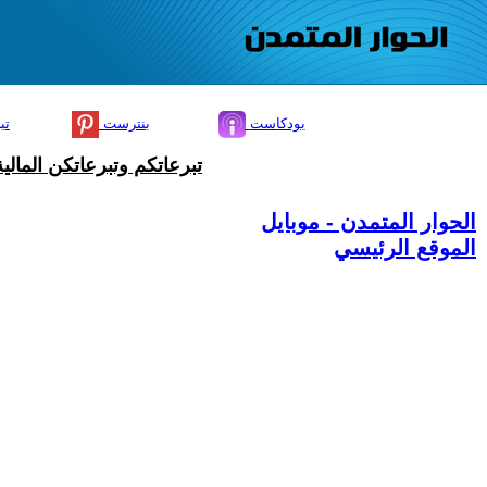
بودكاست
بنترست
تي
تبرعاتكم وتبرعاتكن المال
الحوار المتمدن - موبايل
الموقع الرئيسي