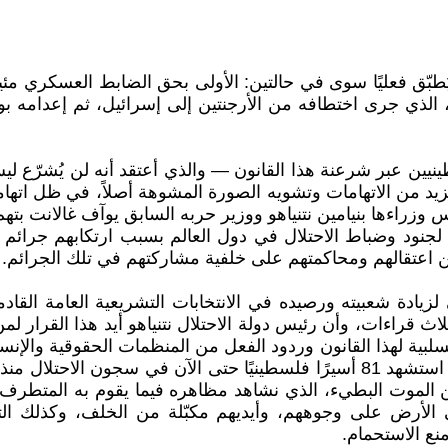
، الذي جرى اختطافه من الأرجنتين إلى إسرائيل، ثم إعدامه 
نيين عبر شرعنة هذا القانون — والذي أعتقد أنه لن يُشرّع ل
مزيد من الاتهامات وتشويه الصورة المشوهة أصلاً، في ظل اتها
زراءها بنيامين نتنياهو ووزير حربه السابق يوآف غالانت بتهم
جنود وضباط الاحتلال في دول العالم بسبب ارتكابهم جرائ
ن اعتقالهم ومحاكمتهم على خلفية مشاركتهم في تلك الجرائم.
 لزيادة شعبيته ورصيده في الانتخابات التشريعية العامة القا
لاث قراءات، وأن رئيس دولة الاحتلال نتنياهو أيد هذا القرار ل
سلبية لهذا القانون وردود الفعل من المنظمات الحقوقية والإنس
ك عن الموت البطيء، الذي نشاهد مظاهره فيما يقوم به المت
لأرض على وجوههم، وأيديهم مكبّلة من الخلف، وكذلك التبا
ع الاستحمام.