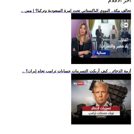
اخر الافلام
.. تحالف مكة.. النووي الباكستاني تحت إمرة السعودية وتركيا؟ | مس
.. أزمة الذخائر.. كيف أربكت التسريبات حسابات ترامب تجاه إيران؟