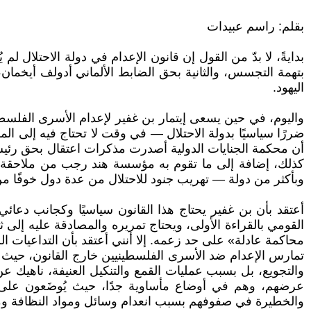
بقلم: راسم عبيدات
بتهمة التجسس، والثانية بحق الضابط الألماني أدولف أيخمان
اليهود.
واليوم، في حين يسعى إيتمار بن غفير لإعدام الأسرى الفلسطي
ضررًا سياسيًا بدولة الاحتلال — في وقت لا تحتاج فيه إلى ال
أن محكمة الجنايات الدولية أصدرت مذكرات اعتقال بحق رئيس و
كذلك، إضافة إلى ما تقوم به مؤسسة هند رجب من ملاحقة ل
وبأكثر من دولة — تهريب جنود للاحتلال من عدة دول خوفًا م
أعتقد بأن بن غفير يحتاج هذا القانون سياسيًا وكجانب دعائي
القومي بالقراءة الأولى، ويحتاج تمريره والمصادقة عليه إلى ث
محاكمة عادلة» على حد زعمه. إلا أنني أعتقد بأن التداعيات ال
والتجويع، بل بسبب عمليات القمع والتنكيل العنيفة، ناهي
عرضهم، وهم في أوضاع مأساوية جدًا، حيث يُوضَعون على ا
والخطيرة في صفوفهم بسبب انعدام وسائل ومواد النظافة ومن