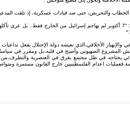
صلته الأخلاقية وتحول إلى قطيع متوحش".*
الخطاب والتحريض، حتى ضد قيادات عسكرية، إذ تلقت المدعية 
في حين *الخبير الإسرائيلي بن كاسبيت يلخص المشهد بقوله: "7 أكتوبر لم يهاجم إسرائيل
*
اعي والإنهيار الأخلاقي،الذي تعيشه دولة الإحتلال بفعل تدا
المشروع الصهيوني وأصبح في قلبه،بل ومقرر في سياسات 
ئي يحتاجه في ظل مجتمع يغرق في العنصرية والتطرف،من أج
دمة.فعمليات اعدام الفلسطينيين خارج القانون مستمرة ومتواصل