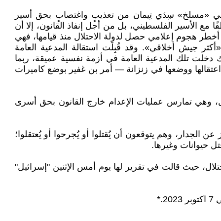
 في «مسلخ» سِدَي تِيمان من تعذيبٍ واغتصابٍ بحق أسير
مع الأسير الفلسطيني، بل من أجل إنفاذ القانون، إلا أن
 أخطر هجوم إعلامي حصل لدولة الاحتلال منذ قيامها، فهي
كثر جيش أخلاقي». وقد قُبِلَت استقالة المدعية العامة
لك دخلت تلك المدعية العامة في أزمة نفسية عميقة، ربما
ي اعتقالها ووضعها في زنزانة — أمر بن غفير بوضع كاميرات
يل، وهي تمارس عمليات الإعدام خارج القانون بحق أسرى
لجدار، وهم يتوقعون أن يُقتلوا أو يُجرحوا أو يُعتقلوا؛
ل حيوانات وغيرها.
لال، حيث قالت في تقرير لها يوم أمس الإثنين "إسرائيل"
.*