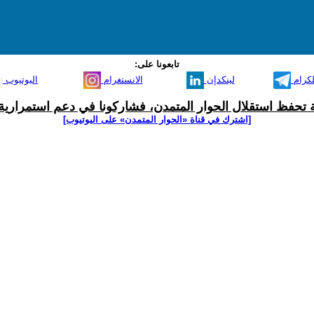
تابعونا على:
لكرام
لينكدإن
الانستغرام
اليوتيوب
ية تحفظ استقلال الحوار المتمدن، فشاركونا في دعم استمرارية 
[اشترك في قناة ‫«الحوار المتمدن» على اليوتيوب]