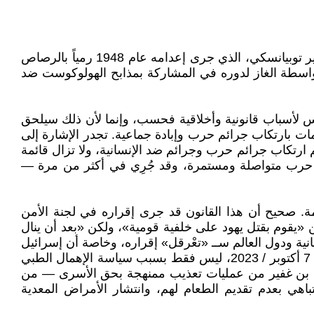
بدايةً، لا بدّ من القول إن قانون الإعدام في دولة الاحتلال لم يُطبّق فعليًا سوى في حالتين: الأولى بحق الضابط العسكري مئير توبيانسكي، الذي جرى إعدامه عام 1948 رمياً بالرصاص
بواسطة الغاز لدوره في المشاركة بمذابح الهولوكوست ضد
يس لأسباب قانونية وأخلاقية فحسب، وإنما لأن ذلك سيلحق
مات بارتكاب جرائم حرب وإبادة جماعية. تجدر الإشارة إلى
 ارتكاب جرائم حرب وجرائم ضد الإنسانية، ولا تزال قائمة
م حرب متواصلة ومستمرة، وقد جُرِي في أكثر من مرة —
دمة. صحيح أن هذا القانون قد جرى إقراره في لجنة الأمن
من «يقوم بقتل يهود على خلفية قومية»، ولكن «بعد أن ينال
انية ودول العالم ســ «تعْرقل» إقراره، وخاصة أن إسرائيل
تمارس الإعدام ضد الأسرى الفلسطينيين خارج القانون، حيث استشهد 81 أسيرًا فلسطينيًا حتى الآن في سجون الاحتلال منذ 7 أكتوبر / 2023، ليس فقط بسبب سياسة الإهمال الطبي
طرف بن غفير من عمليات تعذيب ممنهجة بحق الأسرى — من
هي بعدم تقديم الطعام لهم، وانتشار الأمراض المعدية