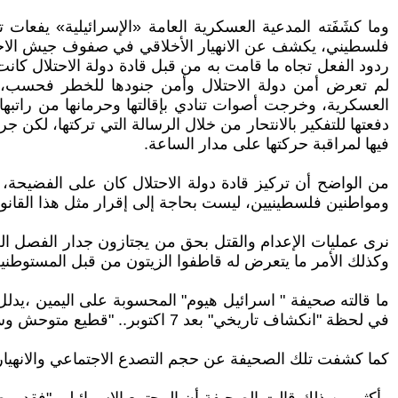
وما كشَفَته المدعية العسكرية العامة «الإسرائيلية» يفعا
فلسطيني، يكشف عن الانهيار الأخلاقي في صفوف جيش الاحتلال.
ردود الفعل تجاه ما قامت به من قبل قادة دولة الاحتلال كان
لم تعرض أمن دولة الاحتلال وأمن جنودها للخطر فحسب، بل أل
العسكرية، وخرجت أصوات تنادي بإقالتها وحرمانها من راتبها 
دفعتها للتفكير بالانتحار من خلال الرسالة التي تركتها، لكن 
فيها لمراقبة حركتها على مدار الساعة.
من الواضح أن تركيز قادة دولة الاحتلال كان على الفضيحة،
ومواطنين فلسطينيين، ليست بحاجة إلى إقرار مثل هذا القانو
نرى عمليات الإعدام والقتل بحق من يجتازون جدار الفصل العنص
وكذلك الأمر ما يتعرض له قاطفوا الزيتون من قبل المستوط
ما قالته صحيفة " اسرائيل هيوم" المحسوبة على اليمين ،يدلل
في لحظة "انكشاف تاريخي" بعد 7 اكتوبر.. "قطيع متوحش وسقوط داخلي وصدمة وانهيار للثقة بالجيش"*
كما كشفت تلك الصحيفة عن حجم التصدع الاجتماعي والانهيار الأخلا