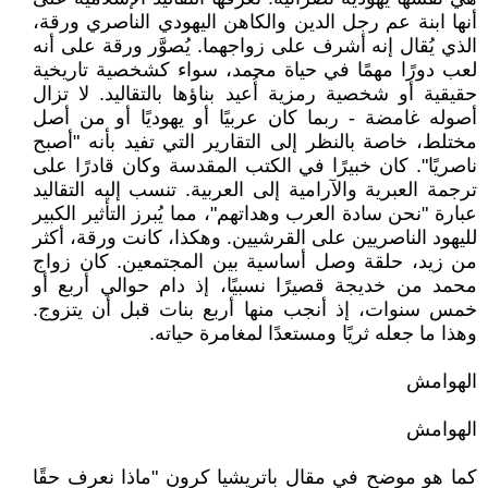
أنها ابنة عم رجل الدين والكاهن اليهودي الناصري ورقة،
الذي يُقال إنه أشرف على زواجهما. يُصوَّر ورقة على أنه
لعب دورًا مهمًا في حياة محمد، سواء كشخصية تاريخية
حقيقية أو شخصية رمزية أُعيد بناؤها بالتقاليد. لا تزال
أصوله غامضة - ربما كان عربيًا أو يهوديًا أو من أصل
مختلط، خاصة بالنظر إلى التقارير التي تفيد بأنه "أصبح
ناصريًا". كان خبيرًا في الكتب المقدسة وكان قادرًا على
ترجمة العبرية والآرامية إلى العربية. تنسب إليه التقاليد
عبارة "نحن سادة العرب وهداتهم"، مما يُبرز التأثير الكبير
لليهود الناصريين على القرشيين. وهكذا، كانت ورقة، أكثر
من زيد، حلقة وصل أساسية بين المجتمعين. كان زواج
محمد من خديجة قصيرًا نسبيًا، إذ دام حوالي أربع أو
خمس سنوات، إذ أنجب منها أربع بنات قبل أن يتزوج.
وهذا ما جعله ثريًا ومستعدًا لمغامرة حياته.
الهوامش
الهوامش
كما هو موضح في مقال باتريشيا كرون "ماذا نعرف حقًا