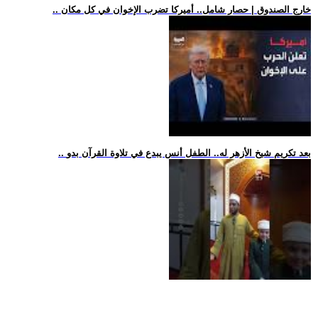
.. خارج الصندوق | حصار شامل.. أميركا تضرب الإخوان في كل مكان
.. بعد تكريم شيخ الأزهر له.. الطفل أنس يبدع في تلاوة القرآن بدو