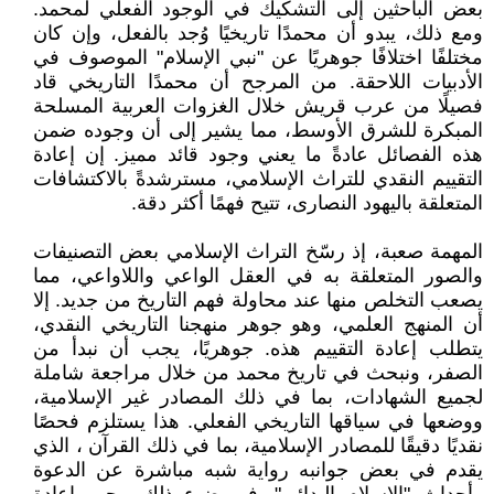
بعض الباحثين إلى التشكيك في الوجود الفعلي لمحمد.
ومع ذلك، يبدو أن محمدًا تاريخيًا وُجد بالفعل، وإن كان
مختلفًا اختلافًا جوهريًا عن "نبي الإسلام" الموصوف في
الأدبيات اللاحقة. من المرجح أن محمدًا التاريخي قاد
فصيلًا من عرب قريش خلال الغزوات العربية المسلحة
المبكرة للشرق الأوسط، مما يشير إلى أن وجوده ضمن
هذه الفصائل عادةً ما يعني وجود قائد مميز. إن إعادة
التقييم النقدي للتراث الإسلامي، مسترشدةً بالاكتشافات
المتعلقة باليهود النصارى، تتيح فهمًا أكثر دقة.
المهمة صعبة، إذ رسّخ التراث الإسلامي بعض التصنيفات
والصور المتعلقة به في العقل الواعي واللاواعي، مما
يصعب التخلص منها عند محاولة فهم التاريخ من جديد. إلا
أن المنهج العلمي، وهو جوهر منهجنا التاريخي النقدي،
يتطلب إعادة التقييم هذه. جوهريًا، يجب أن نبدأ من
الصفر، ونبحث في تاريخ محمد من خلال مراجعة شاملة
لجميع الشهادات، بما في ذلك المصادر غير الإسلامية،
ووضعها في سياقها التاريخي الفعلي. هذا يستلزم فحصًا
نقديًا دقيقًا للمصادر الإسلامية، بما في ذلك القرآن ، الذي
يقدم في بعض جوانبه رواية شبه مباشرة عن الدعوة