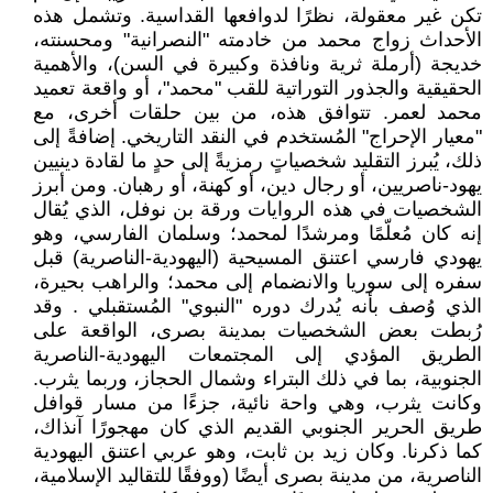
تكن غير معقولة، نظرًا لدوافعها القداسية. وتشمل هذه
الأحداث زواج محمد من خادمته "النصرانية" ومحسنته،
خديجة (أرملة ثرية ونافذة وكبيرة في السن)، والأهمية
الحقيقية والجذور التوراتية للقب "محمد"، أو واقعة تعميد
محمد لعمر. تتوافق هذه، من بين حلقات أخرى، مع
"معيار الإحراج" المُستخدم في النقد التاريخي. إضافةً إلى
ذلك، يُبرز التقليد شخصياتٍ رمزيةً إلى حدٍ ما لقادة دينيين
يهود-ناصريين، أو رجال دين، أو كهنة، أو رهبان. ومن أبرز
الشخصيات في هذه الروايات ورقة بن نوفل، الذي يُقال
إنه كان مُعلّمًا ومرشدًا لمحمد؛ وسلمان الفارسي، وهو
يهودي فارسي اعتنق المسيحية (اليهودية-الناصرية) قبل
سفره إلى سوريا والانضمام إلى محمد؛ والراهب بحيرة،
الذي وُصف بأنه يُدرك دوره "النبوي" المُستقبلي . وقد
رُبطت بعض الشخصيات بمدينة بصرى، الواقعة على
الطريق المؤدي إلى المجتمعات اليهودية-الناصرية
الجنوبية، بما في ذلك البتراء وشمال الحجاز، وربما يثرب.
وكانت يثرب، وهي واحة نائية، جزءًا من مسار قوافل
طريق الحرير الجنوبي القديم الذي كان مهجورًا آنذاك،
كما ذكرنا. وكان زيد بن ثابت، وهو عربي اعتنق اليهودية
الناصرية، من مدينة بصرى أيضًا (ووفقًا للتقاليد الإسلامية،