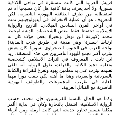
قريش العربية التي كانت مستقرة في نواحي اللاذقية
بسوريا، ولا أحد يعرف بدقة كافية هل كان مسيحيا أم تم
استقطابه من طرف الطائفة اليهودية الناصرية، لكن
المعروف هو أن عملية الانخراط في أيديولوجيتهم تمت
في أواخر القرن السادس الميلادي. التاريخ والرواية
الاسلامية تحتفظ فقط ببعض الشخصيات الدينية لمحيط
محمد )كورقة ابن نوفل وبحيرا( بعض هؤلاء كان له
ارتباط "ببصرة" وهي مدينة في طريق يثرب )المدينة(
بواحة العرب في الجنوب الصحراوي لسوريا. كان يعيش
بيثرب أكبر تجمع لليهود الناصريين في هذه المنطقة. زيد
ابن ثابت ، المعروف في التراث الاسلامي كشخصية
متعلمة تجيد الكتابة والقراءة، تقول الرواية أنه تلقى
تعليمه بيثرب على يد معلمين يهود وتفرغ للقراءة والكتابة
بالسريانية والعبرية، وهذا ما أهله لكي يلعب دورا مهما
للغاية في تقريب المجموعات والطوائف اليهودية
الناصرية مع القبائل العربية.
وكما هو الحال بالنسبة للقريشيين، فإن محمد، حسب
الرواية الاسلامية، اشتغل بالتجارة وكان في بداية األمر
مكلفا بتسيير تجارة خديجة التي كانت أرملة ومن أثرياء