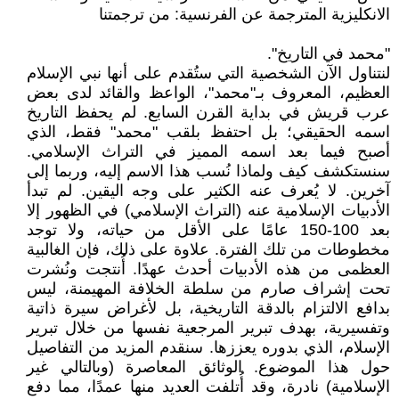
الانكليزية المترجمة عن الفرنسية: من ترجمتنا
"محمد في التاريخ".
لنتناول الآن الشخصية التي ستُقدم على أنها نبي الإسلام
العظيم، المعروف بـ"محمد"، الواعظ والقائد لدى بعض
عرب قريش في بداية القرن السابع. لم يحفظ التاريخ
اسمه الحقيقي؛ بل احتفظ بلقب "محمد" فقط، الذي
أصبح فيما بعد اسمه المميز في التراث الإسلامي.
سنستكشف كيف ولماذا نُسب هذا الاسم إليه، وربما إلى
آخرين. لا يُعرف عنه الكثير على وجه اليقين. لم تبدأ
الأدبيات الإسلامية عنه (التراث الإسلامي) في الظهور إلا
بعد 100-150 عامًا على الأقل من حياته، ولا توجد
مخطوطات من تلك الفترة. علاوة على ذلك، فإن الغالبية
العظمى من هذه الأدبيات أحدث عهدًا. أُنتجت ونُشرت
تحت إشراف صارم من سلطة الخلافة المهيمنة، ليس
بدافع الالتزام بالدقة التاريخية، بل لأغراض سيرة ذاتية
وتفسيرية، بهدف تبرير المرجعية نفسها من خلال تبرير
الإسلام، الذي بدوره يعززها. سنقدم المزيد من التفاصيل
حول هذا الموضوع. الوثائق المعاصرة (وبالتالي غير
الإسلامية) نادرة، وقد أُتلفت العديد منها عمدًا، مما دفع