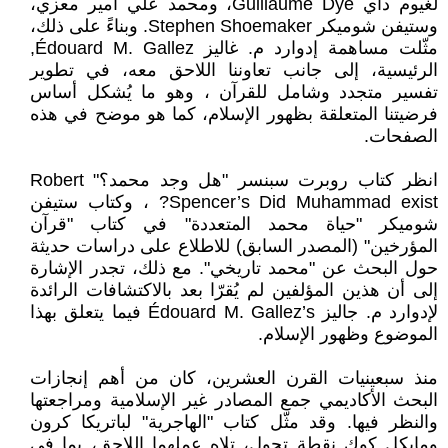
لغيوم داي Guillaume Dye، ومحمد علي أمير معزي،
وستيفن شوميكر Stephen Shoemaker. وبناءً على ذلك،
مثّلت مساهمة إدوارد م. غاليز Édouard M. Gallez,
الرئيسية، إلى جانب تعاوننا اللاحق معه، في تطوير
تفسير متجدد وشامل للقرآن ، وهو ما يُشكل أساس
فرضيتنا المتعلقة بظهور الإسلام، كما هو موضح في هذه
الصفحات.
انظر كتاب روبرت سبنسر "هل وجد محمد؟" Robert
Spencer’s Did Muhammad exist? ، وكتاب ستيفن
شوميكر "حياة محمد المتعددة" في كتاب "قرآن
المؤرخين" (المصدر السابق) للاطلاع على دراسات حديثة
حول البحث عن "محمد تاريخي". مع ذلك، تجدر الإشارة
إلى أن هذين المؤلفين لم يُقرّا بعد بالاكتشافات الرائدة
لإدوارد م. جاليز Édouard M. Gallez’s فيما يتعلق بهذا
الموضوع وظهور الإسلام.
منذ سبعينيات القرن العشرين، كان من أهم إنجازات
البحث الأكاديمي جمع المصادر غير الإسلامية ومراجعتها
والنظر فيها. وقد مثّل كتاب "الهاجرية" لباتريكا كرون
ومايكل كوك نقطة تحول، تلاه عملهما اللاحق، بما في