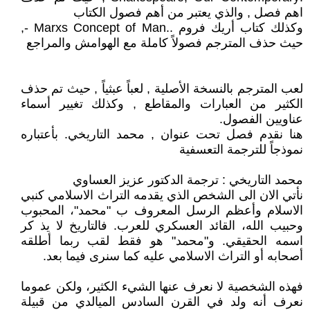
اهم فصل , والذي يعتبر من أهم فصول الكتاب
وكذلك كتاب أريك فروم ..Marxs Concept of Man -,
حيث حذف المترجم فصولاً كاملة مع الهوامش والمراجع
لعب المترجم بالنسخة الأصلية , لعباً عبثياً , حيث تم حذف
الكثير من العبارات والمقاطع , وكذلك تغيير أسماء
عناويين الفصول.
هنا نقدم فصل تحت عنوان , محمد التاريخي. بأعتباره
نموذجاً للترجمة التعسفية
محمد التاريخي : ترجمة الدكتور عزيز العساوي
نأتي الان الى الشخص الذي يقدمه التراث الاسلامي كنبي
الاسلام وأعظم الرسل المعروف ب "محمد"، المحبوب
وحبيب الله، القائد العسكري للعرب. فالتاريخ لا يذ كر
اسمه الحقيقي. و"محمد" هو فقط لقب ربما أطلقه
أصحابه أو التراث الاسلامي عليه كما سنرى فيما بعد.
فهذه الشخصية لا نعرف عنها الشيء الكثير، ولكن عموما
نعرف أنه ولد في القرن السادس الميالدي من قبيلة