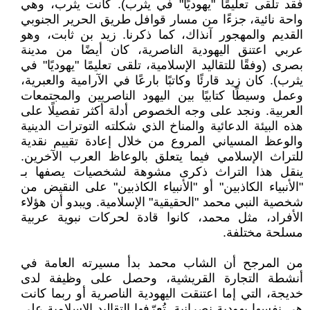
فقد تلقى تعليمًا "يهوديًا" في يثرب). كانت يثرب، وهي
واحة نائية، جزءًا من مسار قوافل طريق الحرير الجنوبي
القديم والمهجور آنذاك، كما ذكرنا. زيد بن ثابت، وهو
عربي اعتنق اليهودية الناصرية، كان أيضًا من مدينة
بصرى (وفقًا للتقاليد الإسلامية، تلقى تعليمًا "يهوديًا" في
يثرب). كان زيد قارئًا وكاتبًا بارعًا في الآرامية والعبرية،
وعمل وسيطًا كتابيًا بين اليهود الناصريين والمجتمعات
العربية. ونجد على وجه الخصوص أدلة أكثر تفصيلًا على
هذه البيئة الدعائية والمناخ الذي شكلته التوترات الدينية
والوعظ المسياني المروع من خلال إعادة تقييم نقدية
للتراث الإسلامي فيما يتعلق بالوعاظ العرب الآخرين.
ينقل هذا التراث ذكرى مشوهة لشخصيات يصفها بـ
"الأنبياء الكاذبين" أو "الأنبياء الكاذبين" على النقيض من
شخصية النبي محمد "الحقيقية" الإسلامية. ويبدو أن هؤلاء
الأفراد، مثل محمد، كانوا قادة لحركات نبوية عربية
مسلحة مختلفة.
من المرجح أن الشاب محمد بدأ مسيرته العامة في
أنشطة التجارة القريشية، وحصل على وظيفة لدى
خديجة، التي إما اعتنقت اليهودية الناصرية أو ربما كانت
هي نفسها يهودية نصرانية. تُعرّفها التقاليد الإسلامية على