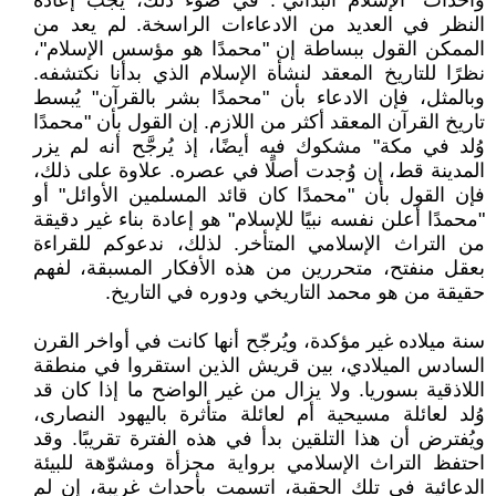
وأحداث "الإسلام البدائي". في ضوء ذلك، يجب إعادة
النظر في العديد من الادعاءات الراسخة. لم يعد من
الممكن القول ببساطة إن "محمدًا هو مؤسس الإسلام"،
نظرًا للتاريخ المعقد لنشأة الإسلام الذي بدأنا نكتشفه.
وبالمثل، فإن الادعاء بأن "محمدًا بشر بالقرآن" يُبسط
تاريخ القرآن المعقد أكثر من اللازم. إن القول بأن "محمدًا
وُلد في مكة" مشكوك فيه أيضًا، إذ يُرجَّح أنه لم يزر
المدينة قط، إن وُجدت أصلًا في عصره. علاوة على ذلك،
فإن القول بأن "محمدًا كان قائد المسلمين الأوائل" أو
"محمدًا أعلن نفسه نبيًا للإسلام" هو إعادة بناء غير دقيقة
من التراث الإسلامي المتأخر. لذلك، ندعوكم للقراءة
بعقل منفتح، متحررين من هذه الأفكار المسبقة، لفهم
حقيقة من هو محمد التاريخي ودوره في التاريخ.
سنة ميلاده غير مؤكدة، ويُرجّح أنها كانت في أواخر القرن
السادس الميلادي، بين قريش الذين استقروا في منطقة
اللاذقية بسوريا. ولا يزال من غير الواضح ما إذا كان قد
وُلد لعائلة مسيحية أم لعائلة متأثرة باليهود النصارى،
ويُفترض أن هذا التلقين بدأ في هذه الفترة تقريبًا. وقد
احتفظ التراث الإسلامي برواية مجزأة ومشوّهة للبيئة
الدعائية في تلك الحقبة، اتسمت بأحداث غريبة، إن لم