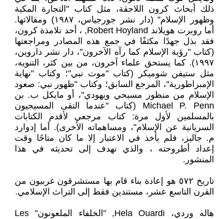
ذلك أبحاث كرون اللاحقة، مثل كتاب "التجارة المكية
وظهور الإسلام" (دار نشر جورجياس، ١٩٨٧) ومقالاتها.
أما روبرت هويلاند Robert Hoyland, ، أحد تلامذة كرون،
فقد بذل جهدًا مكثفًا في جمع هذه المصادر ومراجعتها
(كتاب "رؤية الإسلام كما رآه الآخرون"، دار نشر داروين،
١٩٩٧). كما يستحق علماء آخرون، من بين كثر، التنويه،
مثل ستيفن شوميكر (كتاب "موت نبي"؛ وكتاب "نهاية
الإمبراطورية"، المرجع السابق؛ وكتاب "ظهور نبي: صعود
الإسلام من منظور مسيحي ويهودي"، أو مايكل ب. بن
Michael P. Penn (كتاب "عندما التقى المسيحيون
بالمسلمين لأول مرة: كتاب مرجعي لأقدم الكتابات
السريانية عن الإسلام"، ومساهماته الأخرى). أما إدوارد
م. جاليز، فلم يأخذ في الاعتبار إلا ما كان متاحًا وقت
إعداد أطروحته ، والذي نهدف إلى تحديثه في هذا
المنشور.
تاريخ ٥٧٢ هو إعادة بناء قام بها مستشرقون غربيون من
القرن التاسع عشر، مستندين فقط إلى التراث الإسلامي.
هاله وردي، Hela Ouardi, "الخلفاء الملعونون" Les