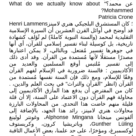
عن محمد؟" What do we actually know about
Mohammed?
Patricia Crone
؛ كان المستشرق البلجيكي هنري لامينزHenri Lammens
قد أوضح في أوائل القرن العشرين أن السيرة الإسلامية
التقليدية لمحمد (والسنة النبوية كاملةً) لم تُؤلف كشهادة
تاريخية، بل كوسيلة لبناء تفسير إسلامي للقرآن، أي أنها
في جوهرها تفسير مُفتعل. وبالتالي، لا يمكن اعتبارها
مصدرًا مستقلًا لأنها مُستمدة من القرآن. وقد أدى ذلك
إلى تفسير مُلتبس أوقع المسلمين والعديد من
الأكاديميين : فالسنة ضرورية في الإسلام لفهم القرآن
وفقًا للإسلام، ومع ذلك فإن السنة نفسها مُستمدة من
القرآن (انظر "القرآن والتراث" في بحث العلم والدين، .
كان من المفترض أن يدفع هذا المأزق الأكاديميين إلى
محاولة فهم القرآن دون الاعتماد على السنة، إلا أن قلة
قليلة منهم خاضت هذا التحدي. من المحاولات البارزة
محاولات هنري لامينز، رائد هذا الجهد، بالإضافة إلى
ألفونس مينجانا Alphonse Mingana، وغونتر لولينغ
Gunther Lüling، وباتريشيا كرون، وكريستوف
لوكسمبرغ، ومؤخرًا، على حد علمنا، بعض الأعمال الثاقبة