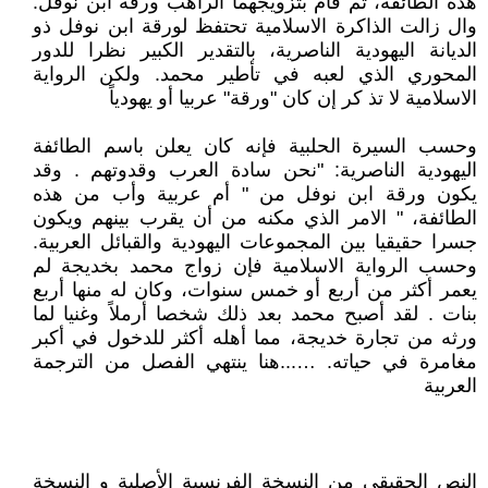
هذه الطائفة، تم قام بتزويجهما الراهب ورقة ابن نوفل.
وال زالت الذاكرة الاسلامية تحتفظ لورقة ابن نوفل ذو
الديانة اليهودية الناصرية، بالتقدير الكبير نظرا للدور
المحوري الذي لعبه في تأطير محمد. ولكن الرواية
الاسلامية لا تذ كر إن كان "ورقة" عربيا أو يهودياً
وحسب السيرة الحلبية فإنه كان يعلن باسم الطائفة
اليهودية الناصرية: "نحن سادة العرب وقدوتهم . وقد
يكون ورقة ابن نوفل من " أم عربية وأب من هذه
الطائفة، " الامر الذي مكنه من أن يقرب بينهم ويكون
جسرا حقيقيا بين المجموعات اليهودية والقبائل العربية.
وحسب الرواية الاسلامية فإن زواج محمد بخديجة لم
يعمر أكثر من أربع أو خمس سنوات، وكان له منها أربع
بنات . لقد أصبح محمد بعد ذلك شخصا أرملاً وغنيا لما
ورثه من تجارة خديجة، مما أهله أكثر للدخول في أكبر
مغامرة في حياته. …...هنا ينتهي الفصل من الترجمة
العربية
النص الحقيقي من النسخة الفرنسية الأصلية و النسخة