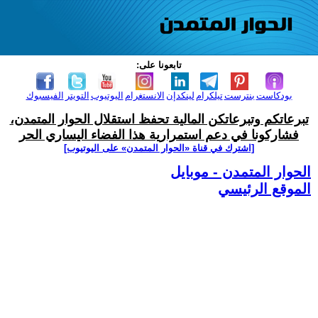
تابعونا على:
بودكاست
بنترست
تيلكرام
لينكدإن
الانستغرام
اليوتيوب
التويتر
الفيسبوك
تبرعاتكم وتبرعاتكن المالية تحفظ استقلال الحوار المتمدن،
فشاركونا في دعم استمرارية هذا الفضاء اليساري الحر
[اشترك في قناة ‫«الحوار المتمدن» على اليوتيوب]
الحوار المتمدن - موبايل
الموقع الرئيسي