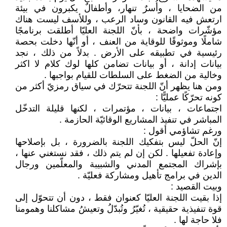
من الضحايا ، وأُسرٌ تنهار، وأطفالٌ يكبرون في بيئة
ارتعش فيه القانون وساد الرعب ، وللأسف ليست هناك
مؤشّرات واضحة ، بأنّ اللجنة العليّا أطلقت برنامجًا
شاملًا وموثوقًا للوقاية من العنف ، أو أنّها دخلت بحصة
رئيسية في تطبيقه على الأرض . بدلاً من ذلك ، نجد
بيانات إدانة ، أو بيانات تضامن كلها لوك كلام لا اكثر
وخالية من الضغط على السلطات للقيام بواجبها .
ومن هنا يظهر أنّ اللجنة تتحرّك في سياق رمزيّ أكثر من
كونه تحرّكًا عمليًّا :
اجتماعات ، بيانات ، مؤتمرات ، لكنها قليلة التدخّل
المباشر في تنفيذ المشاريع الوقائيّة الحازمة .
ورغم تشاؤمي أقول :
إنّ الحلّ ليس بتفكيك اللجنة بالضرورة ، بل بإصلاحها
وإعادة تفعيلها . لكن إن لم يتم ذلك ، فقد نستغني عنها ،
بإشراك المجتمع المدني والشبيبة والمعلّمين ورجال
الدين في برامج تأهيل ومشاركة فعليّة .
وبيت القصيد :
إذا بقيت اللجنة العليّا كعنوان فقط ، دون أن تتحوّل إلى
قوة تنفيذية حقيقية ، تُغيّرُ وتُبدّلُ وتعيشُ مشاكلنا وهمومنا
فلا حاجة لها .