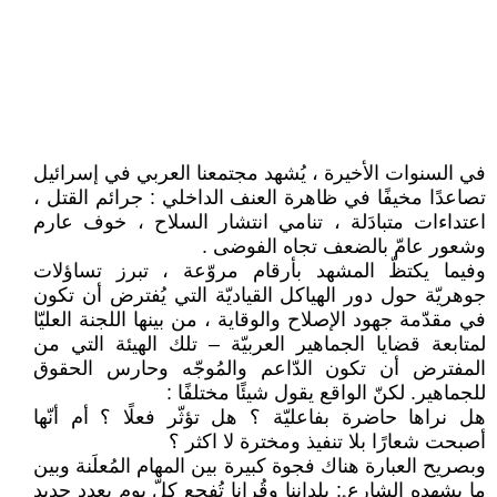
في السنوات الأخيرة ، يُشهد مجتمعنا العربي في إسرائيل
تصاعدًا مخيفًا في ظاهرة العنف الداخلي : جرائم القتل ،
اعتداءات متبادَلة ، تنامي انتشار السلاح ، خوف عارم
وشعور عامّ بالضعف تجاه الفوضى .
وفيما يكتظّ المشهد بأرقام مروّعة ، تبرز تساؤلات
جوهريّة حول دور الهياكل القياديّة التي يُفترض أن تكون
في مقدّمة جهود الإصلاح والوقاية ، من بينها اللجنة العليّا
لمتابعة قضايا الجماهير العربيّة – تلك الهيئة التي من
المفترض أن تكون الدّاعم والمُوجّه وحارس الحقوق
للجماهير. لكنّ الواقع يقول شيئًا مختلفًا :
هل نراها حاضرة بفاعليّة ؟ هل تؤثّر فعلًا ؟ أم أنّها
أصبحت شعارًا بلا تنفيذ ومخترة لا اكثر ؟
وبصريح العبارة هناك فجوة كبيرة بين المهام المُعلَنة وبين
ما يشهده الشارع : بلداننا وقُرانا تُفجع كلّ يوم بعدد جديد