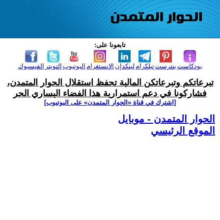
تابعونا على:
بودكاست
بنترست
تيلكرام
لينكدإن
الانستغرام
اليوتيوب
التويتر
الفيسبوك
تبرعاتكم وتبرعاتكن المالية تحفظ استقلال الحوار المتمدن،
فشاركونا في دعم استمرارية هذا الفضاء اليساري الحر
[اشترك في قناة ‫«الحوار المتمدن» على اليوتيوب]
الحوار المتمدن - موبايل
الموقع الرئيسي