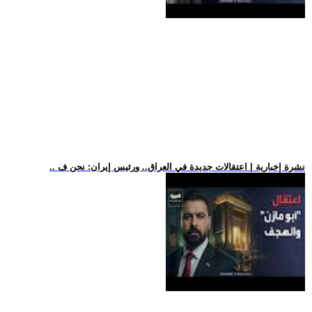
.. نشرة إخبارية | اعتقالات جديدة في العراق.. ورئيس إيران: نحن ف