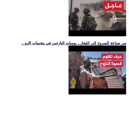
.. من صناعة السروج إلى الفخار.. يوميات النازحين في مخيمات الإيو