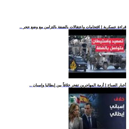
.. قراءة عسكرية | اقتحامات واعتقالات بالضفة بالتزامن مع وضع حجر
.. أخبار الصباح | أزمة المهاجرين تفجر خلافاً بين إيطاليا وإسبان