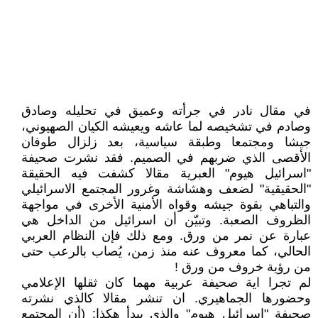
في مقال نادر في جرأته وعميق في تحليله وصادق
وصادم في تشخيصه لما عاشه ويعيشه الكيان الصهيوني،
جيشا ومجتمعا وطبقة سياسية، بعد زلزال طوفان
الأقصى الذي ضربهم في الصميم. فقد نشرت صحيفة
"اسرائيل هيوم" العبرية مقالا كشفت فيه الحقيقة
"الحقيقية" لضعف وهشاشة وغرور المجتمع الاسرائيلي
والتباهي بقوة جيشه وقواه الأمنية الأخرى في مواجهة
الظروف الصعبة. وتبيّن أن اسرائيل من الداخل هي
عبارة عن نمر من ورق. ومع ذلك فإن النظام العربي
الحالي، كما معروف عنه منذ زمن، يُصاب بالرعب حتى
من رؤية خروف من ورق !
لم تجرا اية صحيفة عربية مهما كان ثقلها الإعلامي
وحضورها الجماهيري. ان تنشر مقالا كالذي نشرته
صحيفة "اسرائيل هيوم" والذي يبدأ هكذا: (أن المجتمع