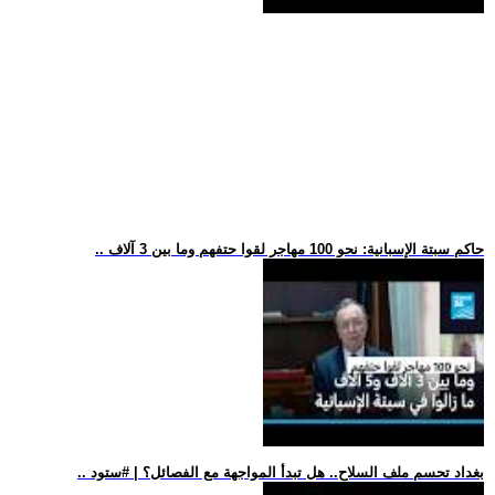
.. حاكم سبتة الإسبانية: نحو 100 مهاجر لقوا حتفهم وما بين 3 آلاف
.. بغداد تحسم ملف السلاح.. هل تبدأ المواجهة مع الفصائل؟ | #ستود