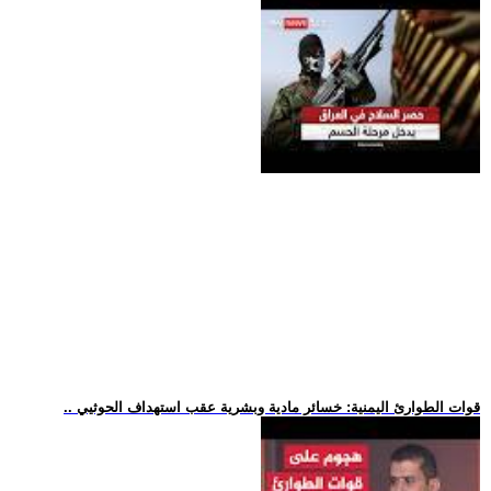
.. قوات الطوارئ اليمنية: خسائر مادية وبشرية عقب استهداف الحوثيي