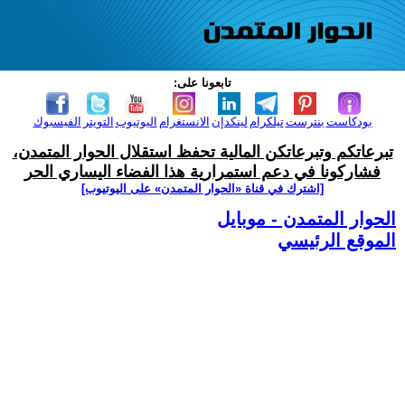
تابعونا على:
بودكاست
بنترست
تيلكرام
لينكدإن
الانستغرام
اليوتيوب
التويتر
الفيسبوك
تبرعاتكم وتبرعاتكن المالية تحفظ استقلال الحوار المتمدن،
فشاركونا في دعم استمرارية هذا الفضاء اليساري الحر
[اشترك في قناة ‫«الحوار المتمدن» على اليوتيوب]
الحوار المتمدن - موبايل
الموقع الرئيسي