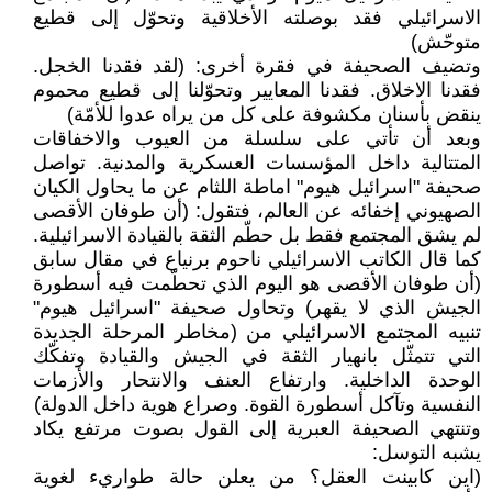
الاسرائيلي فقد بوصلته الأخلاقية وتحوّل إلى قطيع
متوحّش)
وتضيف الصحيفة في فقرة أخرى: (لقد فقدنا الخجل.
فقدنا الاخلاق. فقدنا المعايير وتحوّلنا إلى قطيع محموم
ينقض بأسنان مكشوفة على كل من يراه عدوا للأمّة)
وبعد أن تأتي على سلسلة من العيوب والاخفاقات
المتتالية داخل المؤسسات العسكرية والمدنية. تواصل
صحيفة "اسرائيل هيوم" اماطة اللثام عن ما يحاول الكيان
الصهيوني إخفائه عن العالم، فتقول: (أن طوفان الأقصى
لم يشق المجتمع فقط بل حطّم الثقة بالقيادة الاسرائيلية.
كما قال الكاتب الاسرائيلي ناحوم برنياع في مقال سابق
(أن طوفان الأقصى هو اليوم الذي تحطّمت فيه أسطورة
الجيش الذي لا يقهر) وتحاول صحيفة "اسرائيل هيوم"
تنبيه المجتمع الاسرائيلي من (مخاطر المرحلة الجديدة
التي تتمثّل بانهيار الثقة في الجيش والقيادة وتفكّك
الوحدة الداخلية. وارتفاع العنف والانتحار والأزمات
النفسية وتآكل أسطورة القوة. وصراع هوية داخل الدولة)
وتنتهي الصحيفة العبرية إلى القول بصوت مرتفع يكاد
يشبه التوسل:
(اين كابينت العقل؟ من يعلن حالة طواريء لغوية