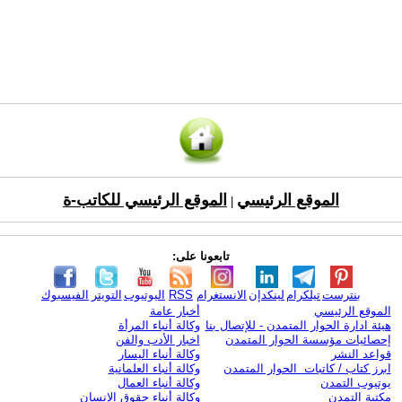
الموقع الرئيسي
الموقع الرئيسي للكاتب-ة
|
تابعونا على:
بنترست
تيلكرام
لينكدإن
الانستغرام
RSS
اليوتيوب
التويتر
الفيسبوك
الموقع الرئيسي
أخبار عامة
هيئة ادارة الحوار المتمدن - للإتصال بنا
وكالة أنباء المرأة
إحصائيات مؤسسة الحوار المتمدن
اخبار الأدب والفن
قواعد النشر
وكالة أنباء اليسار
ابرز كتاب / كاتبات الحوار المتمدن
وكالة أنباء العلمانية
يوتيوب التمدن
وكالة أنباء العمال
مكتبة التمدن
وكالة أنباء حقوق الإنسان